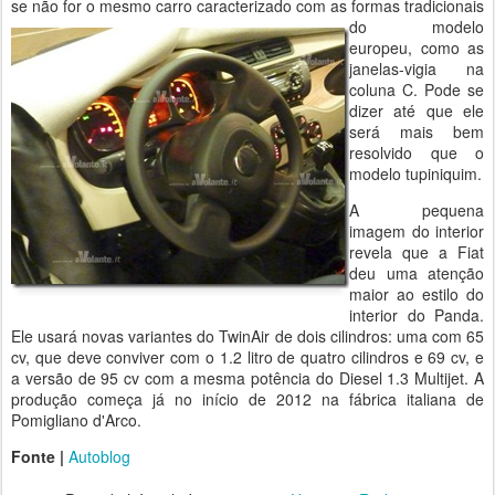
se não for o mesmo carro caracterizado com as formas
tradicionais
do modelo
europeu, como as
janelas-vigia na
coluna C. Pode se
dizer até que ele
será mais bem
resolvido que o
modelo tupiniquim.
A pequena
imagem do interior
revela que a Fiat
deu uma atenção
maior ao estilo do
interior do Panda.
Ele usará novas variantes do TwinAir de dois cilindros: uma com 65
cv, que deve conviver com o 1.2 litro de quatro cilindros e 69 cv, e
a versão de 95 cv com a mesma potência do Diesel 1.3 Multijet. A
produção começa já no início de 2012 na fábrica italiana de
Pomigliano d'Arco.
Fonte |
Autoblog