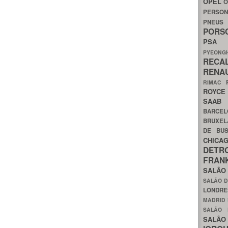
OPEL
O
PERSON
PNEU
POR
PS
PYEON
RECA
RENA
RIMAC
ROYC
SAA
BARCE
BRUXE
DE BU
CHIC
DETR
FRA
SALÃO
SALÃO D
LONDR
MADRID
SALÃO
SALÃO