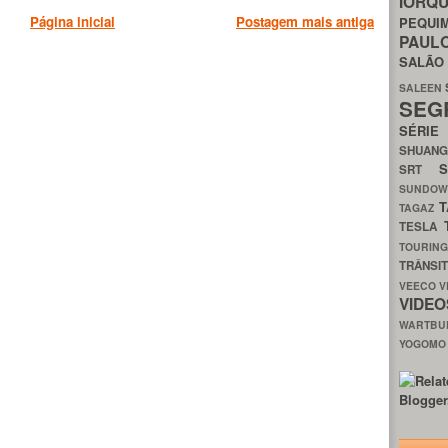
IORQ
Página inicial
Postagem mais antiga
PEQU
PAUL
SALÃ
SALEEN
SEG
SÉRI
SHUAN
SRT
SUNDO
T
TAGAZ
TESLA
TOURIN
TRÂNSI
VEECO
V
VIDE
WARTB
YOGOM