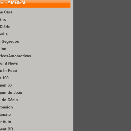
TE TAMBÉM
he Cars
Giro
Diário
olis
s Segredos
zine
ricesAutomotivas
oint News
s In Foco
a 100
gem 83
gem do João
 do Décio
rpasion
ânsito
onAuto
Gear BR