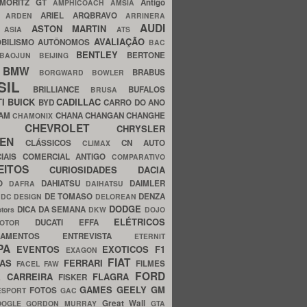
MORITZ GT
Antigo
AMPHICOACH
AMSIA
ARIEL
ARQBRAVO
A
ARDEN
ARRINERA
AUDI
ASTON MARTIN
O
ASIA
ATS
AVALIAÇÃO
BILISMO
AUTÔNOMOS
BAC
BENTLEY
BERTONE
BAOJUN
BEIJING
BMW
BRABUS
A
BORGWARD
BOWLER
SIL
BRILLIANCE
BUFALOS
BRUSA
TI
BUICK
CADILLAC
BYD
CARRO DO ANO
HAM
CHANA
CHANGAN
CHANGHE
CHAMONIX
CHEVROLET
ERY
CHRYSLER
ROEN
CLÁSSICOS
CN AUTO
CLIMAX
CIAIS
COMERCIAL ANTIGO
COMPARATIVO
CEITOS
CURIOSIDADES
DACIA
OO
DAHIATSU
DAIMLER
DAFRA
DAIHATSU
N
DE TOMASO
DENZA
DC DESIGN
DELOREAN
DODGE
DICA DA SEMANA
otors
DKW
DOJO
ELÉTRICOS
DUCATI
EFFA
MOTOR
ACAMENTOS
ENTREVISTA
ETERNIT
PA
EVENTOS
EXOTICOS
F1
EXAGON
FIAT
CAS
FERRARI
FILMES
FACEL
FAW
FORD
E CARREIRA
FLAGRA
FISKER
GAMES
GEELY
GM
FOTOS
ESPORT
GAC
Great Wall
OOGLE
GORDON MURRAY
GTA