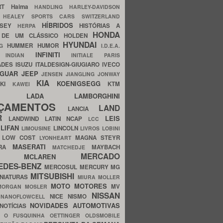
ERT
Haima
HANDLING
HARLEY-DAVIDSON
I
HEALEY SPORTS CARS SWITZERLAND
HÍBRIDOS
SSEY
HISTÓRIAS A
HERPA
HONDA
 DE UM CLÁSSICO
HOLDEN
HYUNDAI
HUMMER
HUMOR
NG
I.D.E.A.
INFINITI
IA
INDIAN
INITIALE PARIS
ADES
ISUZU
ITALDESIGN-GIUGIARO
IVECO
AGUAR
JEEP
JENSEN
JIANGLING
JONWAY
KIA
KOENIGSEGG
AKI
KTM
KAWEI
LADA
LAMBORGHINI
MHO
NÇAMENTOS
LAND
LANCIA
ER
LEIS
LANDWIND
LATIN NCAP
LCC
S
LIFAN
LINCOLN
LIMOUSINE
LIVROS
LOBINI
S
LOW COST
MAGNA STEYR
LYONHEART
MASERATI
DRA
MAYBACH
MATCHEDJE
MERCADO
ZDA
MCLAREN
EDES-BENZ
MERCOSUL
MERCURY
MG
MITSUBISHI
INIATURAS
MIURA
MOLLER
MOTO
MOTORES
MV
MORGAN
MOSLER
NISSAN
a
NICE
NISMO
NANOFLOWCELL
NOVIDADES AUTOMOTIVAS
NOTÍCIAS
C
O FUSQUINHA
OETTINGER
OLDSMOBILE