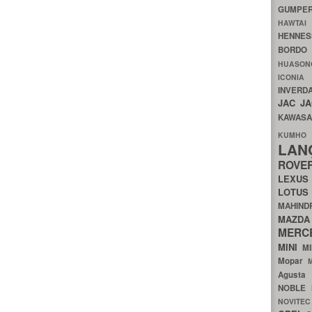
GUMP
HAWTA
HENNE
BORDO
HUASO
ICON
INVERD
JAC
J
KAWAS
KU
LA
ROV
LEXU
LOTU
MAHIN
MA
MERC
MINI
M
Mopar
Agust
NOBLE
NOVITE