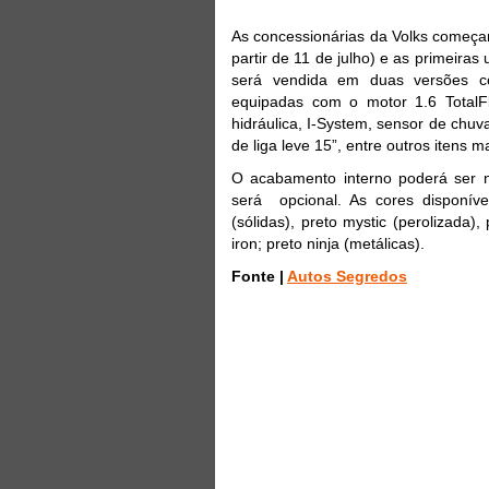
As concessionárias da Volks começa
partir de 11 de julho) e as primeira
será vendida em duas versões c
equipadas com o motor 1.6 TotalFle
hidráulica, I-System, sensor de chuva
de liga leve 15”, entre outros itens 
O acabamento interno poderá ser na
será opcional. As cores disponívei
(sólidas), preto mystic (perolizada),
iron; preto ninja (metálicas).
Fonte |
Autos Segredos