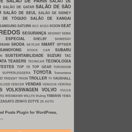
UE
SALÃO DE PARIS
SALÃO DE
SALÃO DE SÃO
IM
SALÃO DE QATAR
O
SALÃO DE SEUL
SALÃO DE SIDNEY
O DE TÓQUIO
SALÃO DE XANGAI
SEAT
SAMSUNG
SATURN
SCION
SCC
SCEO
REDOS
SEGURANÇA
SEGWAY
SEMA
E ESPECIAL
SHELBY
SHINERAY
SKODA
SMART
GHUAN
SPYKER
SKYCAR
SSANGYONG
SUBARU
STOCK CAR
SUSTENTABILIDADE
SUZUKI
TAC
WN
ATA
TEASERS
TECNOLOGIA
TECNICAR
TESTES
TOP 10
TOP GEAR
TOROIDION
TOYOTA
G SUPPERLEGGERA
Tramontana
TROLLER
TO
VAUXHALL
TRIDENT
TRION
TV
VENDAS
ELOZZI
VENCER
VENUCIA
VERITAS
OS
VOLKSWAGEN
VOLVO
VULCA
YAMAHA
URG
WIESMANN
WILLYS
Wuling
YEMA
ZAGATO
ZENVO
ZOTYE
O
ZX AUTO