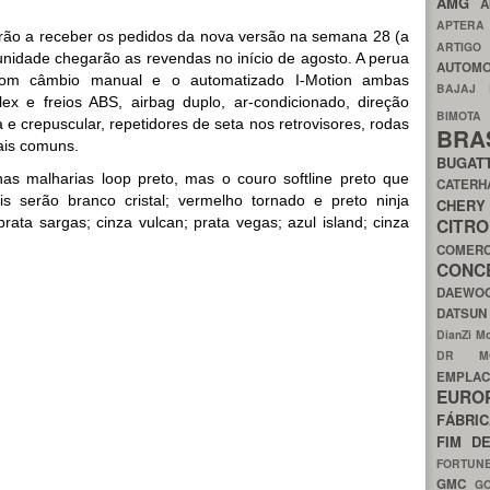
AMG
A
APTER
rão a receber os pedidos da nova versão na semana 28 (a
ARTIG
s unidade chegarão as revendas no início de agosto. A perua
AUTOMO
om câmbio manual e o automatizado I-Motion ambas
BAJAJ
x e freios ABS, airbag duplo, ar-condicionado, direção
BIMOT
 e crepuscular, repetidores de seta nos retrovisores, rodas
BRA
mais comuns.
BUGAT
s malharias loop preto, mas o couro softline preto que
CATER
s serão branco cristal; vermelho tornado e preto ninja
CH
 prata sargas; cinza vulcan; prata vegas; azul island; cinza
CIT
COMER
CON
DAEW
DATSU
DianZi M
DR 
EMPL
EURO
FÁBRI
FIM D
FORTUN
GMC
G