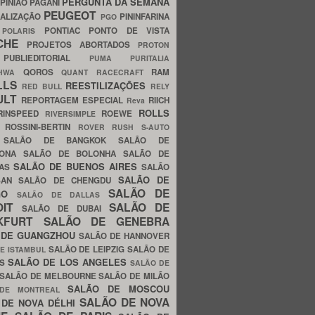
PERGUNTA DA SEMANA
PINIÃO
PAGANI
PEUGEOT
ALIZAÇÃO
PININFARINA
PGO
S
PONTIAC
PONTO DE VISTA
POLARIS
SCHE
PROJETOS ABORTADOS
PROTON
A
PUBLIEDITORIAL
PUMA
PURITALIA
QOROS
RAM
GHWA
QUANT
RACECRAFT
LLS
REESTILIZAÇÕES
RED BULL
RELY
ULT
REPORTAGEM ESPECIAL
RIICH
Reva
ROLLS
RINSPEED
ROEWE
RIVERSIMPLE
E
ROSSINI-BERTIN
ROVER
RUSH
S-AUTO
B
SALÃO DE BANGKOK
SALÃO DE
LONA
SALÃO DE BOLONHA
SALÃO DE
SALÃO DE BUENOS AIRES
LAS
SALÃO
SALÃO DE
SAN
SALÃO DE CHENGDU
SALÃO DE
AGO
SALÃO DE DALLAS
OIT
SALÃO DE
SALÃO DE DUBAI
NKFURT
SALÃO DE GENEBRA
 DE GUANGZHOU
SALÃO DE HANNOVER
SALÃO DE LEIPZIG
SALÃO DE
E ISTAMBUL
SALÃO DE LOS ANGELES
ES
SALÃO DE
SALÃO DE MELBOURNE
SALÃO DE MILÃO
SALÃO DE MOSCOU
 DE MONTREAL
SALÃO DE NOVA
 DE NOVA DÉLHI