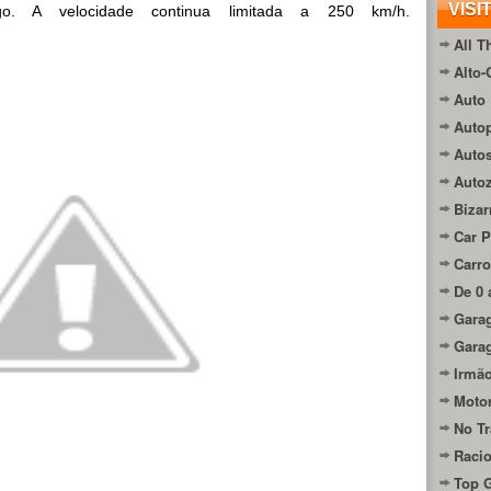
VISI
o. A velocidade continua limitada a 250 km/h.
All T
Alto-
Auto 
Autop
Auto
Auto
Bizar
Car P
Carro
De 0 
Gara
Gara
Irmão
Moto
No Tr
Raci
Top 