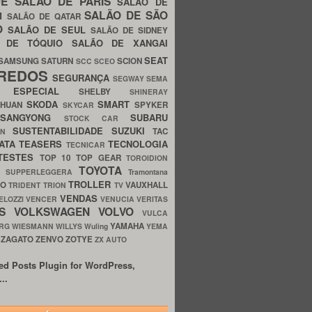
UE
SALÃO DE PARIS
SALÃO DE
SALÃO DE SÃO
IM
SALÃO DE QATAR
O
SALÃO DE SEUL
SALÃO DE SIDNEY
O DE TÓQUIO
SALÃO DE XANGAI
SEAT
SAMSUNG
SATURN
SCION
SCC
SCEO
REDOS
SEGURANÇA
SEGWAY
SEMA
E ESPECIAL
SHELBY
SHINERAY
SKODA
SMART
GHUAN
SPYKER
SKYCAR
SSANGYONG
SUBARU
STOCK CAR
SUSTENTABILIDADE
SUZUKI
TAC
WN
ATA
TEASERS
TECNOLOGIA
TECNICAR
TESTES
TOP 10
TOP GEAR
TOROIDION
TOYOTA
G SUPPERLEGGERA
Tramontana
TROLLER
TO
VAUXHALL
TRIDENT
TRION
TV
VENDAS
ELOZZI
VENCER
VENUCIA
VERITAS
OS
VOLKSWAGEN
VOLVO
VULCA
YAMAHA
URG
WIESMANN
WILLYS
Wuling
YEMA
ZAGATO
ZENVO
ZOTYE
O
ZX AUTO