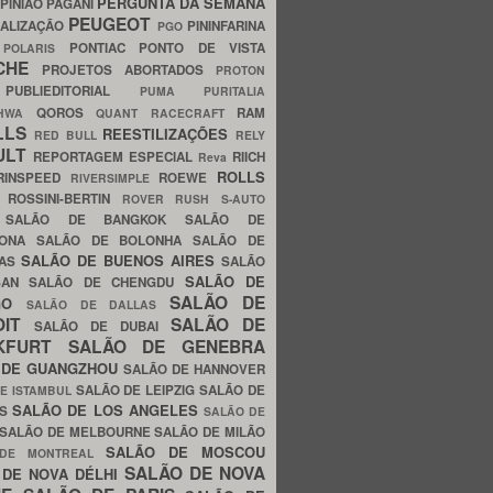
PERGUNTA DA SEMANA
PINIÃO
PAGANI
PEUGEOT
ALIZAÇÃO
PININFARINA
PGO
S
PONTIAC
PONTO DE VISTA
POLARIS
SCHE
PROJETOS ABORTADOS
PROTON
A
PUBLIEDITORIAL
PUMA
PURITALIA
QOROS
RAM
GHWA
QUANT
RACECRAFT
LLS
REESTILIZAÇÕES
RED BULL
RELY
ULT
REPORTAGEM ESPECIAL
RIICH
Reva
ROLLS
RINSPEED
ROEWE
RIVERSIMPLE
E
ROSSINI-BERTIN
ROVER
RUSH
S-AUTO
B
SALÃO DE BANGKOK
SALÃO DE
LONA
SALÃO DE BOLONHA
SALÃO DE
SALÃO DE BUENOS AIRES
LAS
SALÃO
SALÃO DE
SAN
SALÃO DE CHENGDU
SALÃO DE
AGO
SALÃO DE DALLAS
OIT
SALÃO DE
SALÃO DE DUBAI
NKFURT
SALÃO DE GENEBRA
 DE GUANGZHOU
SALÃO DE HANNOVER
SALÃO DE LEIPZIG
SALÃO DE
E ISTAMBUL
SALÃO DE LOS ANGELES
ES
SALÃO DE
SALÃO DE MELBOURNE
SALÃO DE MILÃO
SALÃO DE MOSCOU
 DE MONTREAL
SALÃO DE NOVA
 DE NOVA DÉLHI