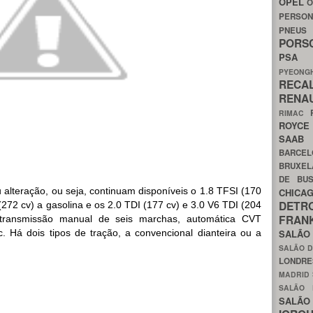
OPEL
O
PERSON
PNEU
POR
PS
PYEON
RECA
RENA
RIMAC
ROYC
SAA
BARCE
BRUXE
DE BU
 alteração, ou seja, continuam disponíveis o 1.8 TFSI (170
CHIC
DETR
(272 cv) a gasolina e os 2.0 TDI (177 cv) e 3.0 V6 TDI (204
FRA
 transmissão manual de seis marchas, automática CVT
c. Há dois tipos de tração, a convencional dianteira ou a
SALÃO
SALÃO D
LONDR
MADRID
SALÃO
SALÃO