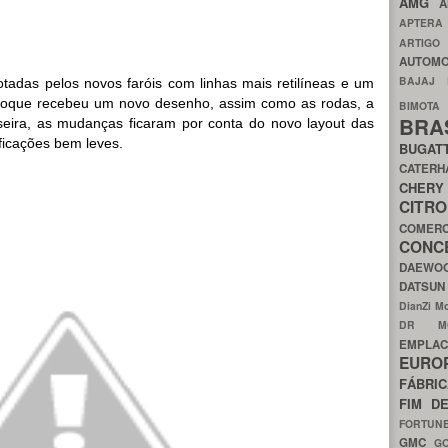
AMG
A
APTER
ARTIG
AUTOMO
BAJAJ
otadas pelos novos faróis com linhas mais retilíneas e um
hoque recebeu um novo desenho, assim como as rodas, a
BIMOT
BRA
aseira, as mudanças ficaram por conta do novo layout das
ficações bem leves.
BUGAT
CATER
CH
CIT
COMER
CON
DAEW
DATSU
DianZi M
DR 
EMPL
EURO
FÁBRI
FIM D
FORTUN
GMC
G