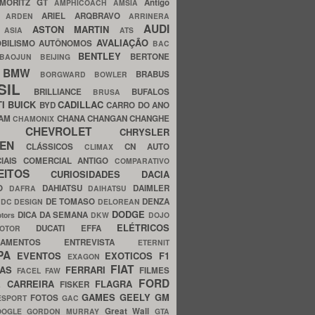
MORITZ GT
Antigo
AMPHICOACH
AMSIA
ARIEL
ARQBRAVO
A
ARDEN
ARRINERA
AUDI
ASTON MARTIN
O
ASIA
ATS
AVALIAÇÃO
BILISMO
AUTÔNOMOS
BAC
BENTLEY
BERTONE
BAOJUN
BEIJING
BMW
BRABUS
A
BORGWARD
BOWLER
SIL
BRILLIANCE
BUFALOS
BRUSA
TI
BUICK
CADILLAC
BYD
CARRO DO ANO
HAM
CHANA
CHANGAN
CHANGHE
CHAMONIX
CHEVROLET
ERY
CHRYSLER
ROEN
CLÁSSICOS
CN AUTO
CLIMAX
CIAIS
COMERCIAL ANTIGO
COMPARATIVO
CEITOS
CURIOSIDADES
DACIA
OO
DAHIATSU
DAIMLER
DAFRA
DAIHATSU
N
DE TOMASO
DENZA
DC DESIGN
DELOREAN
DODGE
DICA DA SEMANA
otors
DKW
DOJO
ELÉTRICOS
DUCATI
EFFA
MOTOR
ACAMENTOS
ENTREVISTA
ETERNIT
PA
EVENTOS
EXOTICOS
F1
EXAGON
FIAT
CAS
FERRARI
FILMES
FACEL
FAW
FORD
E CARREIRA
FLAGRA
FISKER
GAMES
GEELY
GM
FOTOS
ESPORT
GAC
Great Wall
OOGLE
GORDON MURRAY
GTA