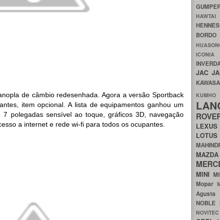
GUMP
HAWTA
HENNE
BORDO
HUASO
ICON
INVERD
JAC
J
KAWAS
manopla de câmbio redesenhada. Agora a versão Sportback
KU
LA
pantes, item opcional. A lista de equipamentos ganhou um
 7 polegadas sensível ao toque, gráficos 3D, navegação
ROV
sso a internet e rede wi-fi para todos os ocupantes.
LEXU
LOTU
MAHIN
MA
MERC
MINI
M
Mopar
Agust
NOBLE
NOVITE