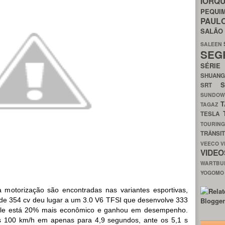
IORQ
PEQU
PAUL
SALÃ
SALEEN
SEG
SÉRI
SHUAN
SRT
SUNDO
T
TAGAZ
TESLA
TOURIN
TRÂNSI
VEECO
V
VIDE
WARTB
YOGOM
 motorização são encontradas nas variantes esportivas,
de 354 cv deu lugar a um 3.0 V6 TFSI que desenvolve 333
 ele está 20% mais econômico e
ganhou em desempenho.
s 100 km/h em apenas para 4,9 segundos, ante os 5,1 s