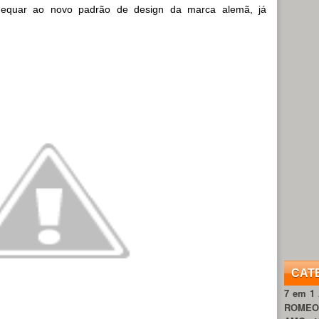
adequar ao novo padrão de design da marca alemã, já
CAT
7 em 1
ROME