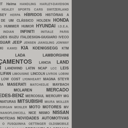
ERT
Haima
HANDLING
HARLEY-DAVIDSON
I
HEALEY SPORTS CARS SWITZERLAND
HÍBRIDOS
SSEY
HISTÓRIAS A
HERPA
HONDA
 DE UM CLÁSSICO
HOLDEN
HYUNDAI
HUMMER
HUMOR
NG
I.D.E.A.
INFINITI
IA
INDIAN
INITIALE PARIS
ADES
ISUZU
ITALDESIGN-GIUGIARO
IVECO
AGUAR
JEEP
JENSEN
JIANGLING
JONWAY
KIA
KOENIGSEGG
AKI
KTM
KAWEI
LADA
LAMBORGHINI
MHO
NÇAMENTOS
LAND
LANCIA
ER
LEIS
LANDWIND
LATIN NCAP
LCC
S
LIFAN
LINCOLN
LIMOUSINE
LIVROS
LOBINI
S
LOW COST
MAGNA STEYR
LYONHEART
MASERATI
DRA
MAYBACH
MATCHEDJE
MERCADO
ZDA
MCLAREN
EDES-BENZ
MERCOSUL
MERCURY
MG
MITSUBISHI
INIATURAS
MIURA
MOLLER
MOTO
MOTORES
MV
MORGAN
MOSLER
NISSAN
a
NICE
NISMO
NANOFLOWCELL
NOVIDADES AUTOMOTIVAS
NOTÍCIAS
C
O FUSQUINHA
OETTINGER
OLDSMOBILE