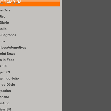
TE TAMBÉM
he Cars
Giro
Diário
olis
s Segredos
zine
ricesAutomotivas
oint News
s In Foco
a 100
gem 83
gem do João
 do Décio
rpasion
ânsito
onAuto
Gear BR