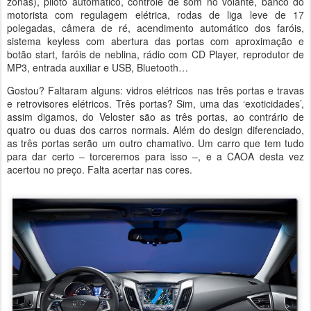
zonas), piloto automático, controle de som no volante, banco do
motorista com regulagem elétrica, rodas de liga leve de 17
polegadas, câmera de ré, acendimento automático dos faróis,
sistema keyless com abertura das portas com aproximação e
botão start, faróis de neblina, rádio com CD Player, reprodutor de
MP3, entrada auxiliar e USB, Bluetooth…
Gostou? Faltaram alguns: vidros elétricos nas três portas e travas
e retrovisores elétricos. Três portas? Sim, uma das ‘exoticidades’,
assim digamos, do Veloster são as três portas, ao contrário de
quatro ou duas dos carros normais. Além do design diferenciado,
as três portas serão um outro chamativo. Um carro que tem tudo
para dar certo – torceremos para isso –, e a CAOA desta vez
acertou no preço. Falta acertar nas cores.