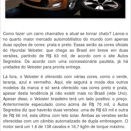
Como fazer um carro chamativo e atual se tornar chato? Lance-o
no quarto maior mercado automobilístico do mundo com apenas
duas opções de cores: prata e preto. Essas serão as cores oficiais
do Hyundai Veloster, que chega ao Brasil em breve em duas
versões, partindo de R$ 63 mil, de acordo com o site Autos
Segredos. De acordo com uma concessionária paulista, já há
unidades do Veloster para pronta entrega.
Lá fora, o Veloster é oferecido com várias cores, como o verde,
laranja, azul e vermelho. Aqui, ele seguirá a moda dos outros
modelos da marca e só será oferecido nas cores preto e prata,
apesar desta tendência já não existir mais no Brasil (vide Uno).
Apesar disso, o Veloster brasileiro terá um lado positivo: o preço.
Anteriormente especulado como acima de R$ 70 mil, o Autos
Segredos diz que haverão duas versões: uma de R$ 63 mil e outra
de R$ 66 mil, esta última com teto solar. Ambas as versões serão
oferecidas com um câmbio automatizado de dupla embreagem. O
motor será um 1.6 de 138 cavalos e 16,7 kgfm de torque máximo.