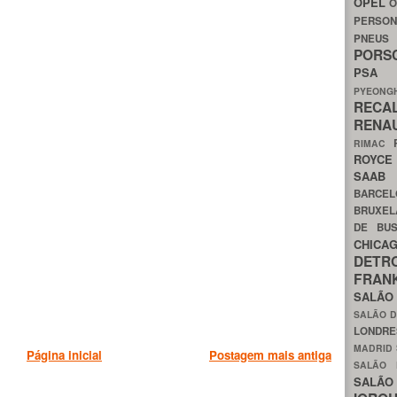
OPEL
O
PERSON
PNEU
POR
PS
PYEON
RECA
RENA
RIMAC
ROYC
SAA
BARCE
BRUXE
DE BU
CHIC
DETR
FRA
SALÃO
SALÃO D
LONDR
MADRID
Página inicial
Postagem mais antiga
SALÃO
SALÃO