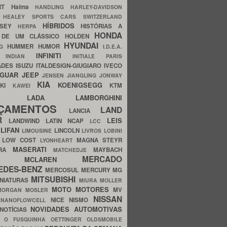
ERT
Haima
HANDLING
HARLEY-DAVIDSON
I
HEALEY SPORTS CARS SWITZERLAND
HÍBRIDOS
SSEY
HISTÓRIAS A
HERPA
HONDA
 DE UM CLÁSSICO
HOLDEN
HYUNDAI
HUMMER
HUMOR
NG
I.D.E.A.
INFINITI
IA
INDIAN
INITIALE PARIS
ADES
ISUZU
ITALDESIGN-GIUGIARO
IVECO
AGUAR
JEEP
JENSEN
JIANGLING
JONWAY
KIA
KOENIGSEGG
AKI
KTM
KAWEI
LADA
LAMBORGHINI
MHO
NÇAMENTOS
LAND
LANCIA
ER
LEIS
LANDWIND
LATIN NCAP
LCC
S
LIFAN
LINCOLN
LIMOUSINE
LIVROS
LOBINI
S
LOW COST
MAGNA STEYR
LYONHEART
MASERATI
DRA
MAYBACH
MATCHEDJE
MERCADO
ZDA
MCLAREN
EDES-BENZ
MERCOSUL
MERCURY
MG
MITSUBISHI
INIATURAS
MIURA
MOLLER
MOTO
MOTORES
MV
MORGAN
MOSLER
NISSAN
a
NICE
NISMO
NANOFLOWCELL
NOVIDADES AUTOMOTIVAS
NOTÍCIAS
C
O FUSQUINHA
OETTINGER
OLDSMOBILE