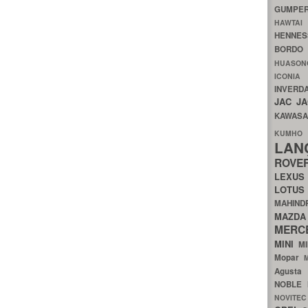
GUMP
HAWTA
HENNE
BORDO
HUASO
ICON
INVERD
JAC
J
KAWAS
KU
LA
ROV
LEXU
LOTU
MAHIN
MA
MERC
MINI
M
Mopar
Agust
NOBLE
NOVITE