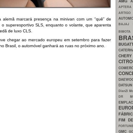
AMG
A
APTER
ARTIG
AUTOMO
 alemã marcará presença na minivan com um “quê” de
BAJAJ
 o superesportivo SLS, enquanto o volante, que aparenta
edã de luxo CLS.
BIMOT
BRA
ve chegar ao mercado europeu em setembro para fazer
BUGAT
no Brasil, o automóvel ganhará as ruas no próximo ano.
CATER
CH
CIT
COMER
CON
DAEW
DATSU
DianZi M
DR 
EMPL
EURO
FÁBRI
FIM D
FORTUN
GMC
G