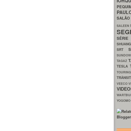
IORQ
PEQU
PAUL
SALÃ
SALEEN
SEG
SÉRI
SHUAN
SRT
SUNDO
T
TAGAZ
TESLA
TOURIN
TRÂNSI
VEECO
V
VIDE
WARTB
YOGOM