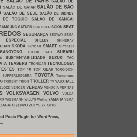
UE
SALÃO DE PARIS
SALÃO DE
SALÃO DE SÃO
IM
SALÃO DE QATAR
O
SALÃO DE SEUL
SALÃO DE SIDNEY
O DE TÓQUIO
SALÃO DE XANGAI
SEAT
SAMSUNG
SATURN
SCION
SCC
SCEO
REDOS
SEGURANÇA
SEGWAY
SEMA
E ESPECIAL
SHELBY
SHINERAY
SKODA
SMART
GHUAN
SPYKER
SKYCAR
SSANGYONG
SUBARU
STOCK CAR
SUSTENTABILIDADE
SUZUKI
TAC
WN
ATA
TEASERS
TECNOLOGIA
TECNICAR
TESTES
TOP 10
TOP GEAR
TOROIDION
TOYOTA
G SUPPERLEGGERA
Tramontana
TROLLER
TO
VAUXHALL
TRIDENT
TRION
TV
VENDAS
ELOZZI
VENCER
VENUCIA
VERITAS
OS
VOLKSWAGEN
VOLVO
VULCA
YAMAHA
URG
WIESMANN
WILLYS
Wuling
YEMA
ZAGATO
ZENVO
ZOTYE
O
ZX AUTO