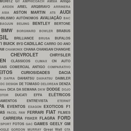
MORITZ GT
Antigo
AMPHICOACH
AMSIA
ARIEL
ARQBRAVO
A
ARDEN
ARRINERA
AUDI
ASTON MARTIN
O
ASIA
ATS
AVALIAÇÃO
BILISMO
AUTÔNOMOS
BAC
BENTLEY
BERTONE
BAOJUN
BEIJING
BMW
BRABUS
A
BORGWARD
BOWLER
SIL
BRILLIANCE
BUFALOS
BRUSA
TI
BUICK
CADILLAC
BYD
CARRO DO ANO
HAM
CHANA
CHANGAN
CHANGHE
CHAMONIX
CHEVROLET
ERY
CHRYSLER
ROEN
CLÁSSICOS
CN AUTO
CLIMAX
CIAIS
COMERCIAL ANTIGO
COMPARATIVO
CEITOS
CURIOSIDADES
DACIA
OO
DAHIATSU
DAIMLER
DAFRA
DAIHATSU
N
DE TOMASO
DENZA
DC DESIGN
DELOREAN
DODGE
DICA DA SEMANA
otors
DKW
DOJO
ELÉTRICOS
DUCATI
EFFA
MOTOR
ACAMENTOS
ENTREVISTA
ETERNIT
PA
EVENTOS
EXOTICOS
F1
EXAGON
FIAT
CAS
FERRARI
FILMES
FACEL
FAW
FORD
E CARREIRA
FLAGRA
FISKER
GAMES
GEELY
GM
FOTOS
ESPORT
GAC
Great Wall
OOGLE
GORDON MURRAY
GTA