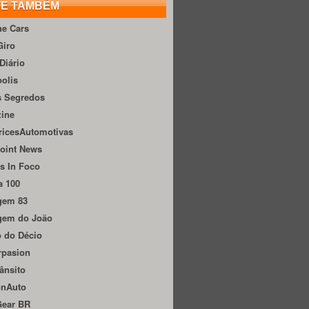
TE TAMBÉM
he Cars
Giro
Diário
olis
s Segredos
zine
ricesAutomotivas
oint News
s In Foco
a 100
gem 83
gem do João
 do Décio
rpasion
ânsito
onAuto
Gear BR