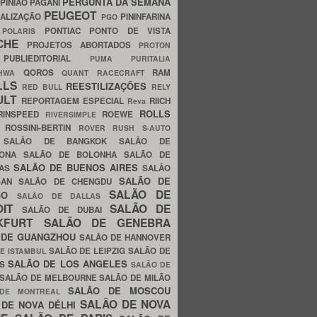
PERGUNTA DA SEMANA
PINIÃO
PAGANI
PEUGEOT
ALIZAÇÃO
PININFARINA
PGO
S
PONTIAC
PONTO DE VISTA
POLARIS
SCHE
PROJETOS ABORTADOS
PROTON
A
PUBLIEDITORIAL
PUMA
PURITALIA
QOROS
RAM
GHWA
QUANT
RACECRAFT
LLS
REESTILIZAÇÕES
RED BULL
RELY
ULT
REPORTAGEM ESPECIAL
RIICH
Reva
ROLLS
RINSPEED
ROEWE
RIVERSIMPLE
E
ROSSINI-BERTIN
ROVER
RUSH
S-AUTO
B
SALÃO DE BANGKOK
SALÃO DE
LONA
SALÃO DE BOLONHA
SALÃO DE
SALÃO DE BUENOS AIRES
LAS
SALÃO
SALÃO DE
SAN
SALÃO DE CHENGDU
SALÃO DE
AGO
SALÃO DE DALLAS
OIT
SALÃO DE
SALÃO DE DUBAI
NKFURT
SALÃO DE GENEBRA
 DE GUANGZHOU
SALÃO DE HANNOVER
SALÃO DE LEIPZIG
SALÃO DE
E ISTAMBUL
SALÃO DE LOS ANGELES
ES
SALÃO DE
SALÃO DE MELBOURNE
SALÃO DE MILÃO
SALÃO DE MOSCOU
 DE MONTREAL
SALÃO DE NOVA
 DE NOVA DÉLHI