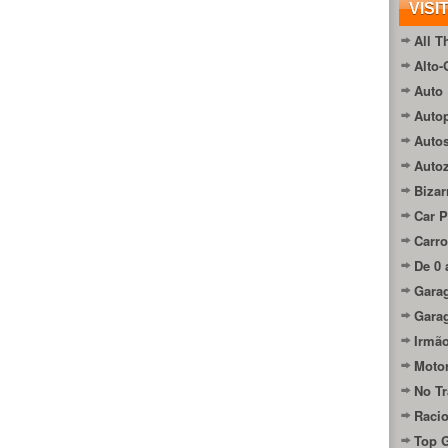
VISI
All T
Alto-
Auto 
Autop
Auto
Auto
Bizar
Car P
Carro
De 0 
Gara
Gara
Irmão
Moto
No Tr
Raci
Top 