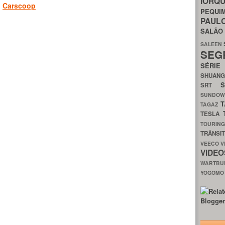
IORQ
,
Carscoop
PEQU
PAUL
SALÃ
SALEEN
SEG
SÉRI
SHUAN
SRT
SUNDO
T
TAGAZ
TESLA
TOURIN
TRÂNSI
VEECO
V
VIDE
WARTB
YOGOM