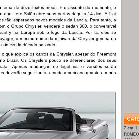
oi tema de doze textos meus. É o assunto do momento, e
 ano - e o Salão abre suas portas daqui a 14 dias. A Fiat
 os tão esperados novos modelos da Lancia. Para tanto, a
com o Grupo Chrysler, venderá o sedan 300, o conversível
untry na Europa sob o logo da Lancia. Por lá, eles se
oyager, o mesmo nome da minivan da Chrysler gêmea da
o início da década passada.
t, o que explica os carros da Chrysler, apesar do Freemont
no Brasil. Os Chryslers pouco se diferenciarão dos seus
natal. Apenas mudanças de logotipos e versões serão
tores deverão seguir tanto a moda americana quanto a moda
CAT
7 em 1
ROME