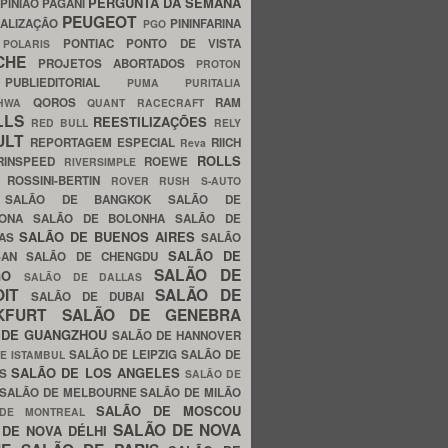
PERGUNTA DA SEMANA
PINIÃO
PAGANI
PEUGEOT
ALIZAÇÃO
PININFARINA
PGO
S
PONTIAC
PONTO DE VISTA
POLARIS
SCHE
PROJETOS ABORTADOS
PROTON
A
PUBLIEDITORIAL
PUMA
PURITALIA
QOROS
RAM
GHWA
QUANT
RACECRAFT
LLS
REESTILIZAÇÕES
RED BULL
RELY
ULT
REPORTAGEM ESPECIAL
RIICH
Reva
ROLLS
RINSPEED
ROEWE
RIVERSIMPLE
E
ROSSINI-BERTIN
ROVER
RUSH
S-AUTO
B
SALÃO DE BANGKOK
SALÃO DE
LONA
SALÃO DE BOLONHA
SALÃO DE
SALÃO DE BUENOS AIRES
LAS
SALÃO
SALÃO DE
SAN
SALÃO DE CHENGDU
SALÃO DE
AGO
SALÃO DE DALLAS
OIT
SALÃO DE
SALÃO DE DUBAI
NKFURT
SALÃO DE GENEBRA
 DE GUANGZHOU
SALÃO DE HANNOVER
SALÃO DE LEIPZIG
SALÃO DE
E ISTAMBUL
SALÃO DE LOS ANGELES
ES
SALÃO DE
SALÃO DE MELBOURNE
SALÃO DE MILÃO
SALÃO DE MOSCOU
 DE MONTREAL
SALÃO DE NOVA
 DE NOVA DÉLHI