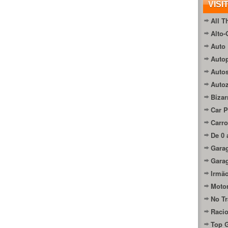
VISI
All T
Alto-
Auto 
Autop
Auto
Auto
Bizar
Car P
Carro
De 0 
Gara
Gara
Irmão
Moto
No Tr
Raci
Top 