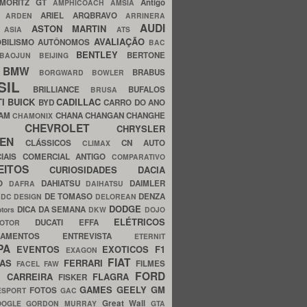
MORITZ GT
Antigo
AMPHICOACH
AMSIA
ARIEL
ARQBRAVO
A
ARDEN
ARRINERA
AUDI
ASTON MARTIN
O
ASIA
ATS
AVALIAÇÃO
BILISMO
AUTÔNOMOS
BAC
BENTLEY
BERTONE
BAOJUN
BEIJING
BMW
BRABUS
A
BORGWARD
BOWLER
SIL
BRILLIANCE
BUFALOS
BRUSA
TI
BUICK
CADILLAC
BYD
CARRO DO ANO
HAM
CHANA
CHANGAN
CHANGHE
CHAMONIX
CHEVROLET
ERY
CHRYSLER
ROEN
CLÁSSICOS
CN AUTO
CLIMAX
CIAIS
COMERCIAL ANTIGO
COMPARATIVO
CEITOS
CURIOSIDADES
DACIA
OO
DAHIATSU
DAIMLER
DAFRA
DAIHATSU
N
DE TOMASO
DENZA
DC DESIGN
DELOREAN
DODGE
DICA DA SEMANA
otors
DKW
DOJO
ELÉTRICOS
DUCATI
EFFA
MOTOR
ACAMENTOS
ENTREVISTA
ETERNIT
PA
EVENTOS
EXOTICOS
F1
EXAGON
FIAT
CAS
FERRARI
FILMES
FACEL
FAW
FORD
E CARREIRA
FLAGRA
FISKER
GAMES
GEELY
GM
FOTOS
ESPORT
GAC
Great Wall
OOGLE
GORDON MURRAY
GTA