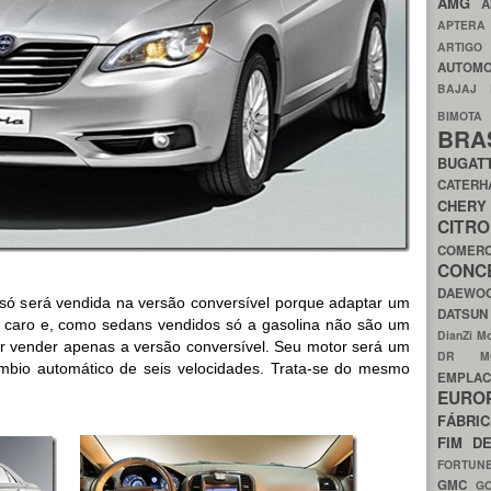
AMG
A
APTER
ARTIG
AUTOMO
BAJAJ
BIMOT
BRA
BUGAT
CATER
CH
CIT
COMER
CON
DAEW
, só será vendida na versão conversível porque adaptar um
DATSU
o caro e, como sedans vendidos só a gasolina não são um
DianZi M
or vender apenas a versão conversível. Seu motor será um
DR 
mbio automático de seis velocidades. Trata-se do mesmo
EMPL
EURO
FÁBRI
FIM D
FORTUN
GMC
G