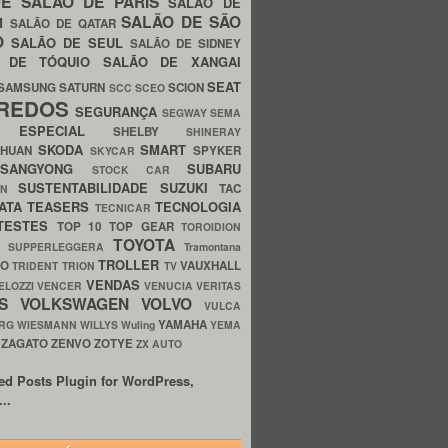
UE
SALÃO DE PARIS
SALÃO DE
SALÃO DE SÃO
IM
SALÃO DE QATAR
O
SALÃO DE SEUL
SALÃO DE SIDNEY
O DE TÓQUIO
SALÃO DE XANGAI
SEAT
SAMSUNG
SATURN
SCION
SCC
SCEO
REDOS
SEGURANÇA
SEGWAY
SEMA
E ESPECIAL
SHELBY
SHINERAY
SKODA
SMART
GHUAN
SPYKER
SKYCAR
SSANGYONG
SUBARU
STOCK CAR
SUSTENTABILIDADE
SUZUKI
TAC
WN
ATA
TEASERS
TECNOLOGIA
TECNICAR
TESTES
TOP 10
TOP GEAR
TOROIDION
TOYOTA
G SUPPERLEGGERA
Tramontana
TROLLER
TO
VAUXHALL
TRIDENT
TRION
TV
VENDAS
ELOZZI
VENCER
VENUCIA
VERITAS
OS
VOLKSWAGEN
VOLVO
VULCA
YAMAHA
URG
WIESMANN
WILLYS
Wuling
YEMA
ZAGATO
ZENVO
ZOTYE
O
ZX AUTO