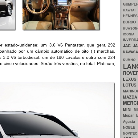
GUMP
HAWTA
HENNE
BORDO
HUASO
ICON
INVERD
r estado-unidense: um 3.6 V6 Pentastar, que gera 292
JAC
J
panhado por um câmbio automático de oito (!) marchas.
KAWAS
 3.0 V6 turbodiesel: um de 190 cavalos e outro com 224
KU
 cinco velocidades. Serão três versões, no total: Platinum,
LA
ROV
LEXU
LOTU
MAHIN
MA
MERC
MINI
M
Mopar
Agust
NOBLE
NOVITE