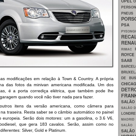
OPEL
O
PERSON
PNEU
POR
PS
PYEON
RECA
RENA
RIMAC
ROYC
SAA
BARCE
BRUXE
DE BU
s modificações em relação à Town & Country. A própria
CHIC
 uma das fotos da minivan americana modificada. Um dos
DETR
ílias, é a porta corrediça elétrica, que também pode lhe
FRA
a garagem quando você não tiver nada para fazer.
SALÃO
outros itens da versão americana, como câmera para
SALÃO D
a traseira. Resta saber se o câmbio automático no painel
LONDR
europeia. Serão dois motores: um a gasolina, o 3.6 V6,
MADRID
rbodiesel, que gera 183 cavalos. Serão, assim como no
SALÃO
ferentes: Silver, Gold e Platinum.
SALÃO