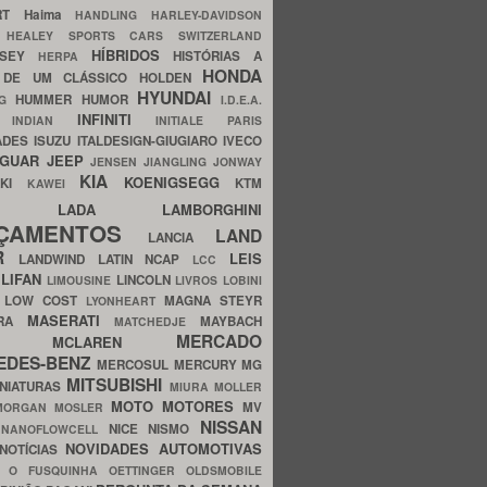
ERT
Haima
HANDLING
HARLEY-DAVIDSON
I
HEALEY SPORTS CARS SWITZERLAND
HÍBRIDOS
SSEY
HISTÓRIAS A
HERPA
HONDA
 DE UM CLÁSSICO
HOLDEN
HYUNDAI
HUMMER
HUMOR
NG
I.D.E.A.
INFINITI
IA
INDIAN
INITIALE PARIS
ADES
ISUZU
ITALDESIGN-GIUGIARO
IVECO
AGUAR
JEEP
JENSEN
JIANGLING
JONWAY
KIA
KOENIGSEGG
AKI
KTM
KAWEI
LADA
LAMBORGHINI
MHO
NÇAMENTOS
LAND
LANCIA
ER
LEIS
LANDWIND
LATIN NCAP
LCC
S
LIFAN
LINCOLN
LIMOUSINE
LIVROS
LOBINI
S
LOW COST
MAGNA STEYR
LYONHEART
MASERATI
DRA
MAYBACH
MATCHEDJE
MERCADO
ZDA
MCLAREN
EDES-BENZ
MERCOSUL
MERCURY
MG
MITSUBISHI
INIATURAS
MIURA
MOLLER
MOTO
MOTORES
MV
MORGAN
MOSLER
NISSAN
a
NICE
NISMO
NANOFLOWCELL
NOVIDADES AUTOMOTIVAS
NOTÍCIAS
C
O FUSQUINHA
OETTINGER
OLDSMOBILE