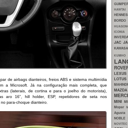
GUMP
HAWTA
HENNE
BORDO
HUASO
ICON
INVERD
JAC
J
KAWAS
KU
LA
ROV
LEXU
LOTU
par de airbags dianteiros, freios ABS e sistema multimídia
MAHIN
om a Microsoft. Já na configuração mais completa, que
MA
ras (laterais, de cortina e para o joelho do motorista),
MERC
s aro 16”, hill holder, ESP, repetidores de seta nos
MINI
M
 no para-choque dianteiro.
Mopar
Agust
NOBLE
NOVITE