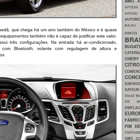
AMG
A
APTER
ARTIG
AUTOMO
BAJAJ
o sedã, que chega há um ano também do México e é quase
BIMOT
 equipamentos também não é capaz de justificar este valor.
BRA
ui três configurações. Na entrada há ar-condicionado,
BUGAT
m com Bluetooth, volante com regulagem de altura e
CATER
os.
CH
CIT
COMER
CON
DAEW
DATSU
DianZi M
DR 
EMPL
EURO
FÁBRI
FIM D
FORTUN
GMC
G