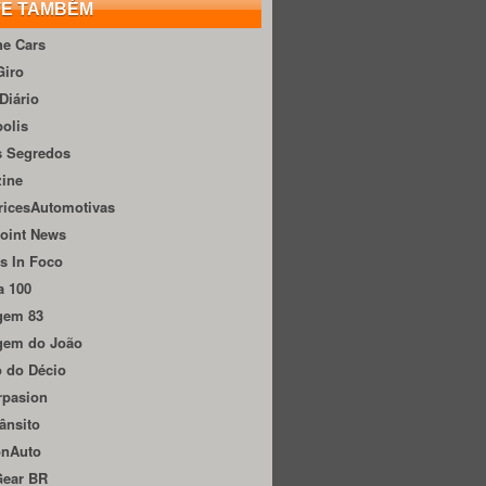
TE TAMBÉM
he Cars
Giro
Diário
olis
s Segredos
zine
ricesAutomotivas
oint News
s In Foco
a 100
gem 83
gem do João
 do Décio
rpasion
ânsito
onAuto
Gear BR