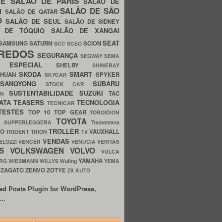
UE
SALÃO DE PARIS
SALÃO DE
SALÃO DE SÃO
IM
SALÃO DE QATAR
O
SALÃO DE SEUL
SALÃO DE SIDNEY
O DE TÓQUIO
SALÃO DE XANGAI
SEAT
SAMSUNG
SATURN
SCION
SCC
SCEO
REDOS
SEGURANÇA
SEGWAY
SEMA
E ESPECIAL
SHELBY
SHINERAY
SKODA
SMART
GHUAN
SPYKER
SKYCAR
SSANGYONG
SUBARU
STOCK CAR
SUSTENTABILIDADE
SUZUKI
TAC
WN
ATA
TEASERS
TECNOLOGIA
TECNICAR
TESTES
TOP 10
TOP GEAR
TOROIDION
TOYOTA
G SUPPERLEGGERA
Tramontana
TROLLER
TO
VAUXHALL
TRIDENT
TRION
TV
VENDAS
ELOZZI
VENCER
VENUCIA
VERITAS
OS
VOLKSWAGEN
VOLVO
VULCA
YAMAHA
URG
WIESMANN
WILLYS
Wuling
YEMA
ZAGATO
ZENVO
ZOTYE
O
ZX AUTO