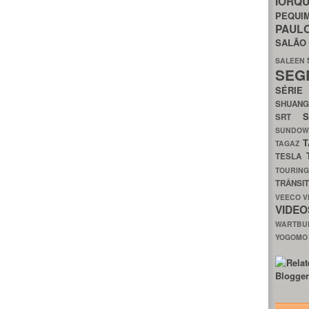
IORQ
PEQU
PAUL
SALÃ
SALEEN
SEG
SÉRI
SHUAN
SRT
SUNDO
T
TAGAZ
TESLA
TOURIN
TRÂNSI
VEECO
V
VIDE
WARTB
YOGOM