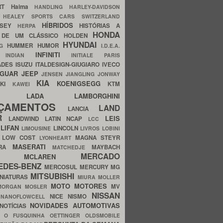
ERT
Haima
HANDLING
HARLEY-DAVIDSON
I
HEALEY SPORTS CARS SWITZERLAND
HÍBRIDOS
SSEY
HISTÓRIAS A
HERPA
HONDA
 DE UM CLÁSSICO
HOLDEN
HYUNDAI
HUMMER
HUMOR
NG
I.D.E.A.
INFINITI
IA
INDIAN
INITIALE PARIS
ADES
ISUZU
ITALDESIGN-GIUGIARO
IVECO
AGUAR
JEEP
JENSEN
JIANGLING
JONWAY
KIA
KOENIGSEGG
AKI
KTM
KAWEI
LADA
LAMBORGHINI
MHO
NÇAMENTOS
LAND
LANCIA
ER
LEIS
LANDWIND
LATIN NCAP
LCC
S
LIFAN
LINCOLN
LIMOUSINE
LIVROS
LOBINI
S
LOW COST
MAGNA STEYR
LYONHEART
MASERATI
DRA
MAYBACH
MATCHEDJE
MERCADO
ZDA
MCLAREN
EDES-BENZ
MERCOSUL
MERCURY
MG
MITSUBISHI
INIATURAS
MIURA
MOLLER
MOTO
MOTORES
MV
MORGAN
MOSLER
NISSAN
a
NICE
NISMO
NANOFLOWCELL
NOVIDADES AUTOMOTIVAS
NOTÍCIAS
C
O FUSQUINHA
OETTINGER
OLDSMOBILE