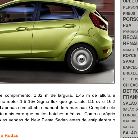
OPEL
O
PERSON
PNEU
POR
PS
PYEON
RECA
RENA
RIMAC
ROYC
SAA
BARCE
BRUXE
DE BU
CHIC
DETR
 comprimento, 1,82 m de largura, 1,45 m de altura e
FRA
mo motor 1.6 16v Sigma flex que gera até 115 cv e 16,2
SALÃO
el apenas com câmbio manual de 5 marchas. Completo ele
SALÃO D
cto mais caro que muitos hatches médios…Como o próprio
LONDR
o as vendas do New Fiesta Sedan antes de estipularem o
MADRID
SALÃO
SALÃO
ro Rodas