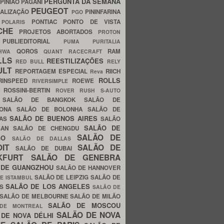
PERGUNTA DA SEMANA
PINIÃO
PAGANI
PEUGEOT
ALIZAÇÃO
PININFARINA
PGO
S
PONTIAC
PONTO DE VISTA
POLARIS
SCHE
PROJETOS ABORTADOS
PROTON
A
PUBLIEDITORIAL
PUMA
PURITALIA
QOROS
RAM
GHWA
QUANT
RACECRAFT
LLS
REESTILIZAÇÕES
RED BULL
RELY
ULT
REPORTAGEM ESPECIAL
RIICH
Reva
ROLLS
RINSPEED
ROEWE
RIVERSIMPLE
E
ROSSINI-BERTIN
ROVER
RUSH
S-AUTO
B
SALÃO DE BANGKOK
SALÃO DE
LONA
SALÃO DE BOLONHA
SALÃO DE
SALÃO DE BUENOS AIRES
LAS
SALÃO
SALÃO DE
SAN
SALÃO DE CHENGDU
SALÃO DE
AGO
SALÃO DE DALLAS
OIT
SALÃO DE
SALÃO DE DUBAI
NKFURT
SALÃO DE GENEBRA
 DE GUANGZHOU
SALÃO DE HANNOVER
SALÃO DE LEIPZIG
SALÃO DE
E ISTAMBUL
SALÃO DE LOS ANGELES
ES
SALÃO DE
SALÃO DE MELBOURNE
SALÃO DE MILÃO
SALÃO DE MOSCOU
 DE MONTREAL
SALÃO DE NOVA
 DE NOVA DÉLHI