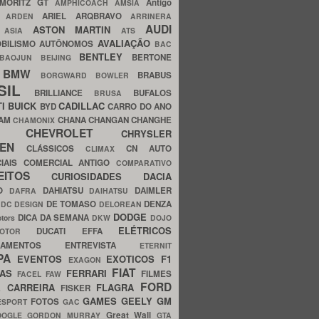
MORITZ GT
Antigo
AMPHICOACH
AMSIA
ARIEL
ARQBRAVO
A
ARDEN
ARRINERA
AUDI
ASTON MARTIN
O
ASIA
ATS
AVALIAÇÃO
BILISMO
AUTÔNOMOS
BAC
BENTLEY
BERTONE
BAOJUN
BEIJING
BMW
BRABUS
A
BORGWARD
BOWLER
SIL
BRILLIANCE
BUFALOS
BRUSA
TI
BUICK
CADILLAC
BYD
CARRO DO ANO
HAM
CHANA
CHANGAN
CHANGHE
CHAMONIX
CHEVROLET
ERY
CHRYSLER
ROEN
CLÁSSICOS
CN AUTO
CLIMAX
CIAIS
COMERCIAL ANTIGO
COMPARATIVO
CEITOS
CURIOSIDADES
DACIA
OO
DAHIATSU
DAIMLER
DAFRA
DAIHATSU
N
DE TOMASO
DENZA
DC DESIGN
DELOREAN
DODGE
DICA DA SEMANA
otors
DKW
DOJO
ELÉTRICOS
DUCATI
EFFA
MOTOR
ACAMENTOS
ENTREVISTA
ETERNIT
PA
EVENTOS
EXOTICOS
F1
EXAGON
FIAT
CAS
FERRARI
FILMES
FACEL
FAW
FORD
E CARREIRA
FLAGRA
FISKER
GAMES
GEELY
GM
FOTOS
ESPORT
GAC
Great Wall
OOGLE
GORDON MURRAY
GTA