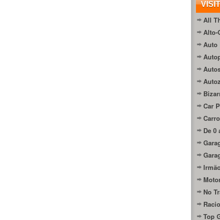
VISI
All T
Alto-
Auto 
Autop
Auto
Auto
Bizar
Car P
Carro
De 0 
Gara
Gara
Irmão
Moto
No Tr
Raci
Top 