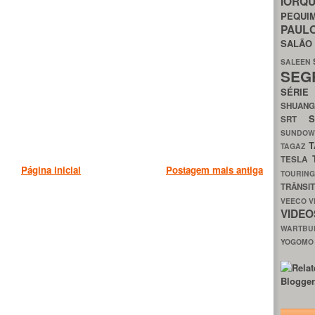
IORQ
PEQU
PAUL
SALÃ
SALEEN
SEG
SÉRI
SHUAN
SRT
SUNDO
T
TAGAZ
TESLA
Página inicial
Postagem mais antiga
TOURIN
TRÂNSI
VEECO
V
VIDE
WARTB
YOGOM