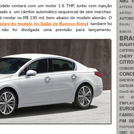
AMG
A
modelo contará com um motor 1.6 THP, turbo com injeção
APTER
ociado a um câmbio automático sequencial de seis marchas.
ARTIG
rá rondar os R$ 130 mil, bem abaixo do modelo alemão. O
AUTOMO
ssões do modelo no Salão de Buenos Aires
) também foi
BAJAJ
 não foi divulgada uma previsão para lançamento.
BIMOT
BRA
BUGAT
CATER
CH
CIT
COMER
CON
DAEW
DATSU
DianZi M
DR 
EMPL
EURO
FÁBRI
FIM D
FORTUN
GMC
G