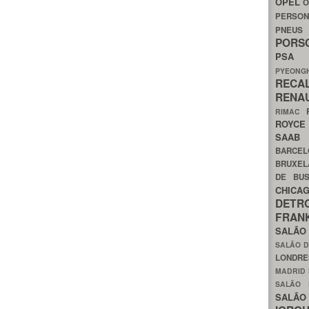
OPEL
O
PERSON
PNEU
POR
PS
PYEON
RECA
RENA
RIMAC
ROYC
SAA
BARCE
BRUXE
DE BU
CHIC
DETR
FRA
SALÃO
SALÃO D
LONDR
MADRID
SALÃO
SALÃO