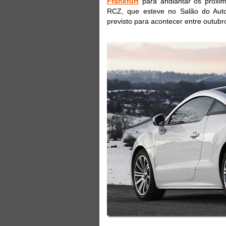
Frankfurt
para andiantar os próxim
RCZ, que esteve no Salão do Aut
previsto para acontecer entre outub