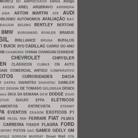
MORITZ GT
Antigo
AMPHICOACH
AMSIA
ARIEL
ARQBRAVO
A
ARDEN
ARRINERA
AUDI
ASTON MARTIN
O
ASIA
ATS
AVALIAÇÃO
BILISMO
AUTÔNOMOS
BAC
BENTLEY
BERTONE
BAOJUN
BEIJING
BMW
BRABUS
A
BORGWARD
BOWLER
SIL
BRILLIANCE
BUFALOS
BRUSA
TI
BUICK
CADILLAC
BYD
CARRO DO ANO
HAM
CHANA
CHANGAN
CHANGHE
CHAMONIX
CHEVROLET
ERY
CHRYSLER
ROEN
CLÁSSICOS
CN AUTO
CLIMAX
CIAIS
COMERCIAL ANTIGO
COMPARATIVO
CEITOS
CURIOSIDADES
DACIA
OO
DAHIATSU
DAIMLER
DAFRA
DAIHATSU
N
DE TOMASO
DENZA
DC DESIGN
DELOREAN
DODGE
DICA DA SEMANA
otors
DKW
DOJO
ELÉTRICOS
DUCATI
EFFA
MOTOR
ACAMENTOS
ENTREVISTA
ETERNIT
PA
EVENTOS
EXOTICOS
F1
EXAGON
FIAT
CAS
FERRARI
FILMES
FACEL
FAW
FORD
E CARREIRA
FLAGRA
FISKER
GAMES
GEELY
GM
FOTOS
ESPORT
GAC
Great Wall
OOGLE
GORDON MURRAY
GTA