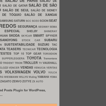
UE
SALÃO DE PARIS
SALÃO DE
SALÃO DE SÃO
IM
SALÃO DE QATAR
O
SALÃO DE SEUL
SALÃO DE SIDNEY
O DE TÓQUIO
SALÃO DE XANGAI
SEAT
SAMSUNG
SATURN
SCION
SCC
SCEO
REDOS
SEGURANÇA
SEGWAY
SEMA
E ESPECIAL
SHELBY
SHINERAY
SKODA
SMART
GHUAN
SPYKER
SKYCAR
SSANGYONG
SUBARU
STOCK CAR
SUSTENTABILIDADE
SUZUKI
TAC
WN
ATA
TEASERS
TECNOLOGIA
TECNICAR
TESTES
TOP 10
TOP GEAR
TOROIDION
TOYOTA
G SUPPERLEGGERA
Tramontana
TROLLER
TO
VAUXHALL
TRIDENT
TRION
TV
VENDAS
ELOZZI
VENCER
VENUCIA
VERITAS
OS
VOLKSWAGEN
VOLVO
VULCA
YAMAHA
URG
WIESMANN
WILLYS
Wuling
YEMA
ZAGATO
ZENVO
ZOTYE
O
ZX AUTO