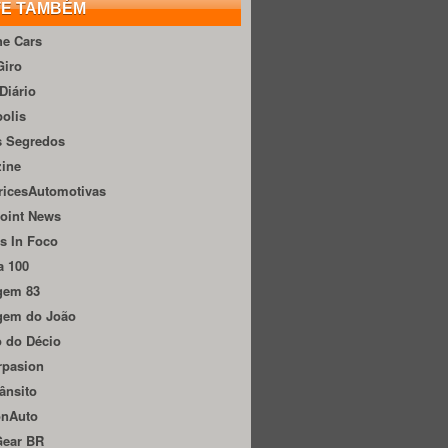
TE TAMBÉM
he Cars
Giro
Diário
olis
s Segredos
zine
ricesAutomotivas
oint News
s In Foco
a 100
gem 83
gem do João
 do Décio
rpasion
ânsito
onAuto
Gear BR