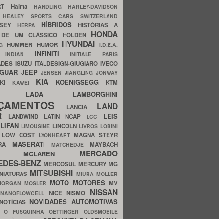
ERT
Haima
HANDLING
HARLEY-DAVIDSON
I
HEALEY SPORTS CARS SWITZERLAND
HÍBRIDOS
SSEY
HISTÓRIAS A
HERPA
HONDA
 DE UM CLÁSSICO
HOLDEN
HYUNDAI
HUMMER
HUMOR
NG
I.D.E.A.
INFINITI
IA
INDIAN
INITIALE PARIS
ADES
ISUZU
ITALDESIGN-GIUGIARO
IVECO
AGUAR
JEEP
JENSEN
JIANGLING
JONWAY
KIA
KOENIGSEGG
AKI
KTM
KAWEI
LADA
LAMBORGHINI
MHO
NÇAMENTOS
LAND
LANCIA
ER
LEIS
LANDWIND
LATIN NCAP
LCC
S
LIFAN
LINCOLN
LIMOUSINE
LIVROS
LOBINI
S
LOW COST
MAGNA STEYR
LYONHEART
MASERATI
DRA
MAYBACH
MATCHEDJE
MERCADO
ZDA
MCLAREN
EDES-BENZ
MERCOSUL
MERCURY
MG
MITSUBISHI
INIATURAS
MIURA
MOLLER
MOTO
MOTORES
MV
MORGAN
MOSLER
NISSAN
a
NICE
NISMO
NANOFLOWCELL
NOVIDADES AUTOMOTIVAS
NOTÍCIAS
C
O FUSQUINHA
OETTINGER
OLDSMOBILE