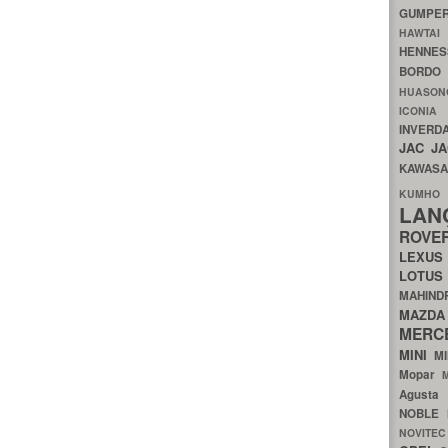
GUMP
HAWTA
HENNE
BORDO
HUASO
ICON
INVERD
JAC
J
KAWAS
KU
LA
ROV
LEXU
LOTU
MAHIN
MA
MERC
MINI
M
Mopar
Agust
NOBLE
NOVITE