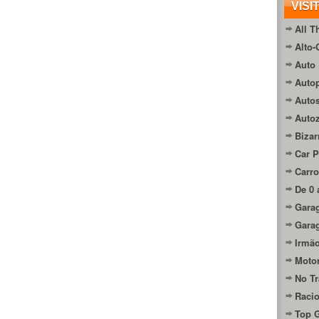
VISI
All T
Alto-
Auto 
Autop
Auto
Auto
Bizar
Car P
Carro
De 0 
Gara
Gara
Irmão
Moto
No Tr
Raci
Top 