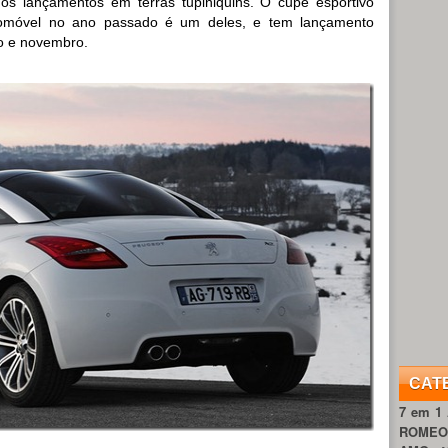
os lançamentos em terras tupiniquins. O cupê esportivo
omóvel no ano passado é um deles, e tem lançamento
ro e novembro.
CAT
7 em 1
ROME