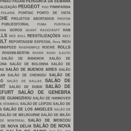
PERGUNTA DA SEMANA
PINIÃO
PAGANI
PEUGEOT
ALIZAÇÃO
PININFARINA
PGO
S
PONTIAC
PONTO DE VISTA
POLARIS
SCHE
PROJETOS ABORTADOS
PROTON
A
PUBLIEDITORIAL
PUMA
PURITALIA
QOROS
RAM
GHWA
QUANT
RACECRAFT
LLS
REESTILIZAÇÕES
RED BULL
RELY
ULT
REPORTAGEM ESPECIAL
RIICH
Reva
ROLLS
RINSPEED
ROEWE
RIVERSIMPLE
E
ROSSINI-BERTIN
ROVER
RUSH
S-AUTO
B
SALÃO DE BANGKOK
SALÃO DE
LONA
SALÃO DE BOLONHA
SALÃO DE
SALÃO DE BUENOS AIRES
LAS
SALÃO
SALÃO DE
SAN
SALÃO DE CHENGDU
SALÃO DE
AGO
SALÃO DE DALLAS
OIT
SALÃO DE
SALÃO DE DUBAI
NKFURT
SALÃO DE GENEBRA
 DE GUANGZHOU
SALÃO DE HANNOVER
SALÃO DE LEIPZIG
SALÃO DE
E ISTAMBUL
SALÃO DE LOS ANGELES
ES
SALÃO DE
SALÃO DE MELBOURNE
SALÃO DE MILÃO
SALÃO DE MOSCOU
 DE MONTREAL
SALÃO DE NOVA
 DE NOVA DÉLHI