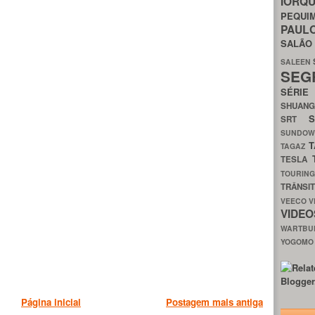
IORQ
PEQU
PAUL
SALÃ
SALEEN
SEG
SÉRI
SHUAN
SRT
SUNDO
T
TAGAZ
TESLA
TOURIN
TRÂNSI
VEECO
V
VIDE
WARTB
YOGOM
Página inicial
Postagem mais antiga