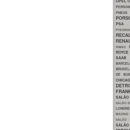
OPEL
O
PERSON
PNEU
POR
PS
PYEON
RECA
RENA
RIMAC
ROYC
SAA
BARCE
BRUXE
DE BU
CHIC
DETR
FRA
SALÃO
SALÃO D
LONDR
MADRID
SALÃO
SALÃO