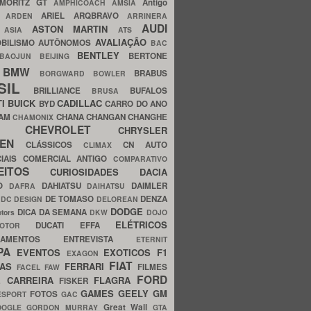
MORITZ GT
Antigo
AMPHICOACH
AMSIA
ARIEL
ARQBRAVO
A
ARDEN
ARRINERA
AUDI
ASTON MARTIN
O
ASIA
ATS
AVALIAÇÃO
BILISMO
AUTÔNOMOS
BAC
BENTLEY
BERTONE
BAOJUN
BEIJING
BMW
BRABUS
A
BORGWARD
BOWLER
SIL
BRILLIANCE
BUFALOS
BRUSA
TI
BUICK
CADILLAC
BYD
CARRO DO ANO
HAM
CHANA
CHANGAN
CHANGHE
CHAMONIX
CHEVROLET
ERY
CHRYSLER
ROEN
CLÁSSICOS
CN AUTO
CLIMAX
CIAIS
COMERCIAL ANTIGO
COMPARATIVO
CEITOS
CURIOSIDADES
DACIA
OO
DAHIATSU
DAIMLER
DAFRA
DAIHATSU
N
DE TOMASO
DENZA
DC DESIGN
DELOREAN
DODGE
DICA DA SEMANA
otors
DKW
DOJO
ELÉTRICOS
DUCATI
EFFA
MOTOR
ACAMENTOS
ENTREVISTA
ETERNIT
PA
EVENTOS
EXOTICOS
F1
EXAGON
FIAT
CAS
FERRARI
FILMES
FACEL
FAW
FORD
E CARREIRA
FLAGRA
FISKER
GAMES
GEELY
GM
FOTOS
ESPORT
GAC
Great Wall
OOGLE
GORDON MURRAY
GTA