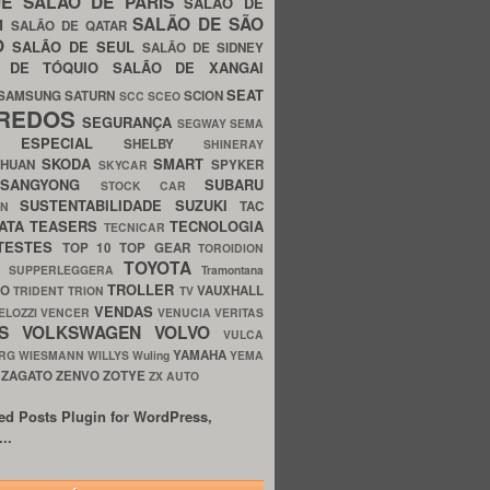
UE
SALÃO DE PARIS
SALÃO DE
SALÃO DE SÃO
IM
SALÃO DE QATAR
O
SALÃO DE SEUL
SALÃO DE SIDNEY
O DE TÓQUIO
SALÃO DE XANGAI
SEAT
SAMSUNG
SATURN
SCION
SCC
SCEO
REDOS
SEGURANÇA
SEGWAY
SEMA
E ESPECIAL
SHELBY
SHINERAY
SKODA
SMART
GHUAN
SPYKER
SKYCAR
SSANGYONG
SUBARU
STOCK CAR
SUSTENTABILIDADE
SUZUKI
TAC
WN
ATA
TEASERS
TECNOLOGIA
TECNICAR
TESTES
TOP 10
TOP GEAR
TOROIDION
TOYOTA
G SUPPERLEGGERA
Tramontana
TROLLER
TO
VAUXHALL
TRIDENT
TRION
TV
VENDAS
ELOZZI
VENCER
VENUCIA
VERITAS
OS
VOLKSWAGEN
VOLVO
VULCA
YAMAHA
URG
WIESMANN
WILLYS
Wuling
YEMA
ZAGATO
ZENVO
ZOTYE
O
ZX AUTO