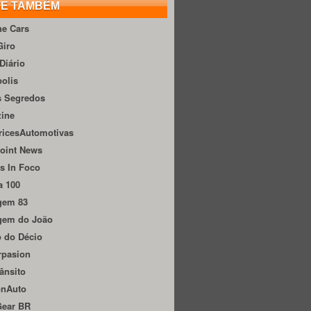
TE TAMBÉM
he Cars
Giro
Diário
olis
s Segredos
zine
ricesAutomotivas
oint News
s In Foco
a 100
gem 83
gem do João
 do Décio
rpasion
ânsito
onAuto
Gear BR