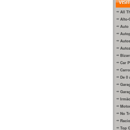
VISI
All T
Alto-
Auto 
Autop
Auto
Auto
Bizar
Car P
Carro
De 0 
Gara
Gara
Irmão
Moto
No Tr
Raci
Top 