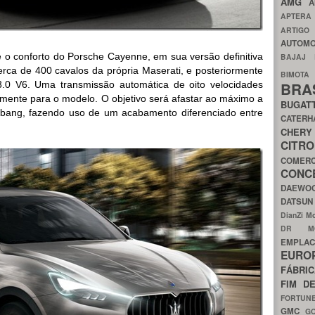
AMG
A
APTER
ARTIG
AUTOMO
e o conforto do Porsche Cayenne, em sua versão definitiva
BAJAJ
ca de 400 cavalos da própria Maserati, e posteriormente
BIMOT
3.0 V6. Uma transmissão automática de oito velocidades
BRA
amente para o modelo. O objetivo será afastar ao máximo a
BUGAT
bang, fazendo uso de um acabamento diferenciado entre
CATER
CH
CIT
COMER
CON
DAEW
DATSU
DianZi M
DR 
EMPL
EURO
FÁBRI
FIM D
FORTUN
GMC
G