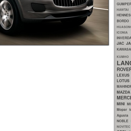
GUMP
HAWTA
HENNE
BORDO
HUASO
ICON
INVERD
JAC
J
KAWAS
KU
LA
ROV
LEXU
LOTU
MAHIN
MA
MERC
MINI
M
Mopar
Agust
NOBLE
NOVITE