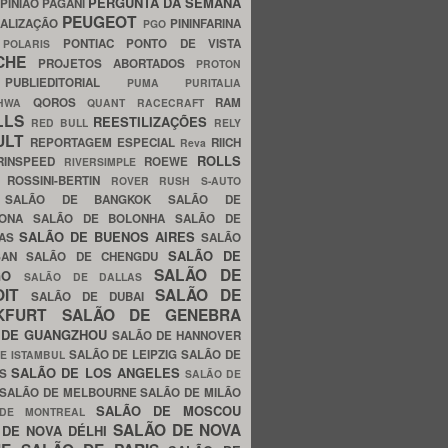
PERGUNTA DA SEMANA
PINIÃO
PAGANI
PEUGEOT
ALIZAÇÃO
PININFARINA
PGO
S
PONTIAC
PONTO DE VISTA
POLARIS
SCHE
PROJETOS ABORTADOS
PROTON
A
PUBLIEDITORIAL
PUMA
PURITALIA
QOROS
RAM
GHWA
QUANT
RACECRAFT
LLS
REESTILIZAÇÕES
RED BULL
RELY
ULT
REPORTAGEM ESPECIAL
RIICH
Reva
ROLLS
RINSPEED
ROEWE
RIVERSIMPLE
E
ROSSINI-BERTIN
ROVER
RUSH
S-AUTO
B
SALÃO DE BANGKOK
SALÃO DE
LONA
SALÃO DE BOLONHA
SALÃO DE
SALÃO DE BUENOS AIRES
LAS
SALÃO
SALÃO DE
SAN
SALÃO DE CHENGDU
SALÃO DE
AGO
SALÃO DE DALLAS
OIT
SALÃO DE
SALÃO DE DUBAI
NKFURT
SALÃO DE GENEBRA
 DE GUANGZHOU
SALÃO DE HANNOVER
SALÃO DE LEIPZIG
SALÃO DE
E ISTAMBUL
SALÃO DE LOS ANGELES
ES
SALÃO DE
SALÃO DE MELBOURNE
SALÃO DE MILÃO
SALÃO DE MOSCOU
 DE MONTREAL
SALÃO DE NOVA
 DE NOVA DÉLHI