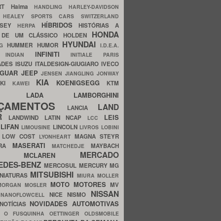
ERT
Haima
HANDLING
HARLEY-DAVIDSON
I
HEALEY SPORTS CARS SWITZERLAND
HÍBRIDOS
SSEY
HISTÓRIAS A
HERPA
HONDA
 DE UM CLÁSSICO
HOLDEN
HYUNDAI
HUMMER
HUMOR
NG
I.D.E.A.
INFINITI
IA
INDIAN
INITIALE PARIS
ADES
ISUZU
ITALDESIGN-GIUGIARO
IVECO
AGUAR
JEEP
JENSEN
JIANGLING
JONWAY
KIA
KOENIGSEGG
AKI
KTM
KAWEI
LADA
LAMBORGHINI
MHO
NÇAMENTOS
LAND
LANCIA
ER
LEIS
LANDWIND
LATIN NCAP
LCC
S
LIFAN
LINCOLN
LIMOUSINE
LIVROS
LOBINI
S
LOW COST
MAGNA STEYR
LYONHEART
MASERATI
DRA
MAYBACH
MATCHEDJE
MERCADO
ZDA
MCLAREN
EDES-BENZ
MERCOSUL
MERCURY
MG
MITSUBISHI
INIATURAS
MIURA
MOLLER
MOTO
MOTORES
MV
MORGAN
MOSLER
NISSAN
a
NICE
NISMO
NANOFLOWCELL
NOVIDADES AUTOMOTIVAS
NOTÍCIAS
C
O FUSQUINHA
OETTINGER
OLDSMOBILE