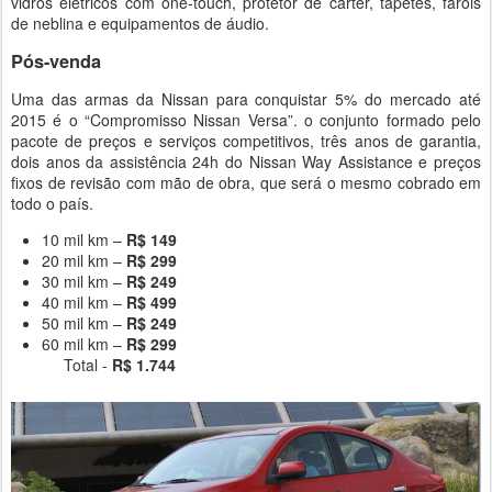
vidros elétricos com one-touch, protetor de cárter, tapetes, faróis
de neblina e equipamentos de áudio.
Pós-venda
Uma das armas da Nissan para conquistar 5% do mercado até
2015 é o “Compromisso Nissan Versa”. o conjunto formado pelo
pacote de preços e serviços competitivos, três anos de garantia,
dois anos da assistência 24h do Nissan Way Assistance e preços
fixos de revisão com mão de obra, que será o mesmo cobrado em
todo o país.
10 mil km –
R$ 149
20 mil km –
R$ 299
30 mil km –
R$ 249
40 mil km –
R$ 499
50 mil km –
R$ 249
60 mil km –
R$ 299
Total -
R$ 1.744