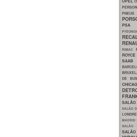
OPEL
O
PERSON
PNEU
POR
PS
PYEON
RECA
RENA
RIMAC
ROYC
SAA
BARCE
BRUXE
DE BU
CHIC
DETR
FRA
SALÃO
SALÃO D
LONDR
MADRID
SALÃO
SALÃO