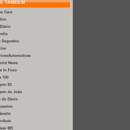
TE TAMBÉM
he Cars
Giro
Diário
olis
s Segredos
zine
ricesAutomotivas
oint News
s In Foco
a 100
gem 83
gem do João
 do Décio
rpasion
ânsito
onAuto
Gear BR