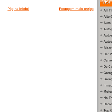
VISI
Página inicial
Postagem mais antiga
All T
Alto-
Auto 
Autop
Auto
Auto
Bizar
Car P
Carro
De 0 
Gara
Gara
Irmão
Moto
No Tr
Raci
Top 