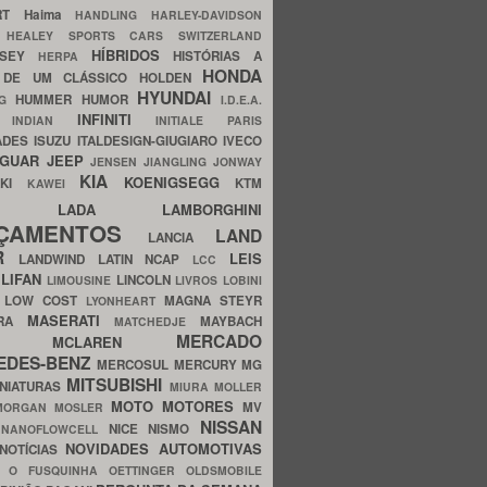
ERT
Haima
HANDLING
HARLEY-DAVIDSON
I
HEALEY SPORTS CARS SWITZERLAND
HÍBRIDOS
SSEY
HISTÓRIAS A
HERPA
HONDA
 DE UM CLÁSSICO
HOLDEN
HYUNDAI
HUMMER
HUMOR
NG
I.D.E.A.
INFINITI
IA
INDIAN
INITIALE PARIS
ADES
ISUZU
ITALDESIGN-GIUGIARO
IVECO
AGUAR
JEEP
JENSEN
JIANGLING
JONWAY
KIA
KOENIGSEGG
AKI
KTM
KAWEI
LADA
LAMBORGHINI
MHO
NÇAMENTOS
LAND
LANCIA
ER
LEIS
LANDWIND
LATIN NCAP
LCC
S
LIFAN
LINCOLN
LIMOUSINE
LIVROS
LOBINI
S
LOW COST
MAGNA STEYR
LYONHEART
MASERATI
DRA
MAYBACH
MATCHEDJE
MERCADO
ZDA
MCLAREN
EDES-BENZ
MERCOSUL
MERCURY
MG
MITSUBISHI
INIATURAS
MIURA
MOLLER
MOTO
MOTORES
MV
MORGAN
MOSLER
NISSAN
a
NICE
NISMO
NANOFLOWCELL
NOVIDADES AUTOMOTIVAS
NOTÍCIAS
C
O FUSQUINHA
OETTINGER
OLDSMOBILE