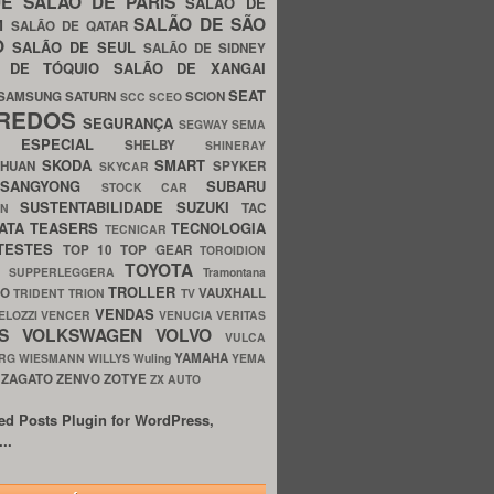
UE
SALÃO DE PARIS
SALÃO DE
SALÃO DE SÃO
IM
SALÃO DE QATAR
O
SALÃO DE SEUL
SALÃO DE SIDNEY
O DE TÓQUIO
SALÃO DE XANGAI
SEAT
SAMSUNG
SATURN
SCION
SCC
SCEO
REDOS
SEGURANÇA
SEGWAY
SEMA
E ESPECIAL
SHELBY
SHINERAY
SKODA
SMART
GHUAN
SPYKER
SKYCAR
SSANGYONG
SUBARU
STOCK CAR
SUSTENTABILIDADE
SUZUKI
TAC
WN
ATA
TEASERS
TECNOLOGIA
TECNICAR
TESTES
TOP 10
TOP GEAR
TOROIDION
TOYOTA
G SUPPERLEGGERA
Tramontana
TROLLER
TO
VAUXHALL
TRIDENT
TRION
TV
VENDAS
ELOZZI
VENCER
VENUCIA
VERITAS
OS
VOLKSWAGEN
VOLVO
VULCA
YAMAHA
URG
WIESMANN
WILLYS
Wuling
YEMA
ZAGATO
ZENVO
ZOTYE
O
ZX AUTO