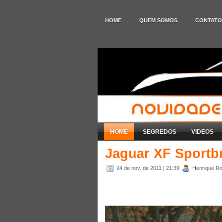
HOME
QUEM SOMOS
CONTATO
HOME
SEGREDOS
VIDEOS
Jaguar XF Sportb
24 de nov. de 2011
| 21:39
Henrique Rod