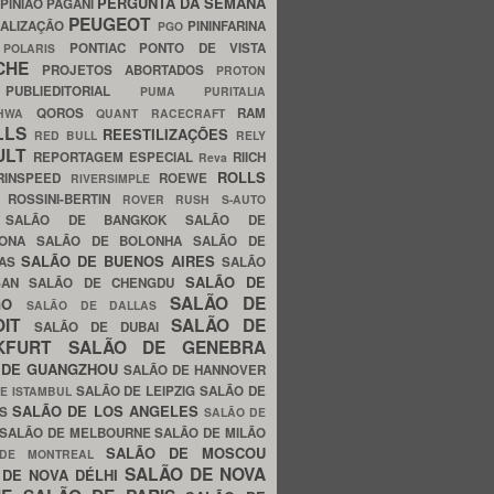
PERGUNTA DA SEMANA
PINIÃO
PAGANI
PEUGEOT
ALIZAÇÃO
PININFARINA
PGO
S
PONTIAC
PONTO DE VISTA
POLARIS
SCHE
PROJETOS ABORTADOS
PROTON
A
PUBLIEDITORIAL
PUMA
PURITALIA
QOROS
RAM
GHWA
QUANT
RACECRAFT
LLS
REESTILIZAÇÕES
RED BULL
RELY
ULT
REPORTAGEM ESPECIAL
RIICH
Reva
ROLLS
RINSPEED
ROEWE
RIVERSIMPLE
E
ROSSINI-BERTIN
ROVER
RUSH
S-AUTO
B
SALÃO DE BANGKOK
SALÃO DE
LONA
SALÃO DE BOLONHA
SALÃO DE
SALÃO DE BUENOS AIRES
LAS
SALÃO
SALÃO DE
SAN
SALÃO DE CHENGDU
SALÃO DE
AGO
SALÃO DE DALLAS
OIT
SALÃO DE
SALÃO DE DUBAI
NKFURT
SALÃO DE GENEBRA
 DE GUANGZHOU
SALÃO DE HANNOVER
SALÃO DE LEIPZIG
SALÃO DE
E ISTAMBUL
SALÃO DE LOS ANGELES
ES
SALÃO DE
SALÃO DE MELBOURNE
SALÃO DE MILÃO
SALÃO DE MOSCOU
 DE MONTREAL
SALÃO DE NOVA
 DE NOVA DÉLHI