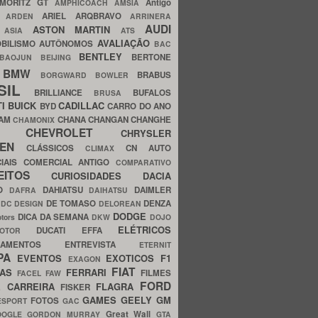
MORITZ GT
Antigo
AMPHICOACH
AMSIA
ARIEL
ARQBRAVO
A
ARDEN
ARRINERA
AUDI
ASTON MARTIN
O
ASIA
ATS
AVALIAÇÃO
BILISMO
AUTÔNOMOS
BAC
BENTLEY
BERTONE
BAOJUN
BEIJING
BMW
BRABUS
A
BORGWARD
BOWLER
SIL
BRILLIANCE
BUFALOS
BRUSA
TI
BUICK
CADILLAC
BYD
CARRO DO ANO
HAM
CHANA
CHANGAN
CHANGHE
CHAMONIX
CHEVROLET
ERY
CHRYSLER
ROEN
CLÁSSICOS
CN AUTO
CLIMAX
CIAIS
COMERCIAL ANTIGO
COMPARATIVO
CEITOS
CURIOSIDADES
DACIA
OO
DAHIATSU
DAIMLER
DAFRA
DAIHATSU
N
DE TOMASO
DENZA
DC DESIGN
DELOREAN
DODGE
DICA DA SEMANA
otors
DKW
DOJO
ELÉTRICOS
DUCATI
EFFA
MOTOR
ACAMENTOS
ENTREVISTA
ETERNIT
PA
EVENTOS
EXOTICOS
F1
EXAGON
FIAT
CAS
FERRARI
FILMES
FACEL
FAW
FORD
E CARREIRA
FLAGRA
FISKER
GAMES
GEELY
GM
FOTOS
ESPORT
GAC
Great Wall
OOGLE
GORDON MURRAY
GTA