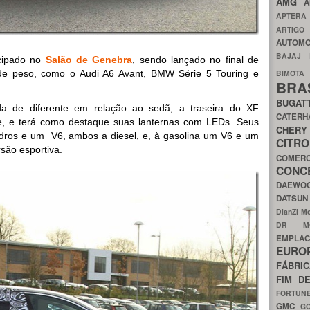
AMG
A
APTER
ARTIG
AUTOMO
BAJAJ
ecipado no
Salão de Genebra
, sendo lançado no final de
 de peso, como o Audi A6 Avant, BMW Série 5 Touring e
BIMOT
BRA
BUGAT
da de diferente em relação ao sedã, a traseira do XF
CATER
te, e terá como destaque suas lanternas com LEDs. Seus
CH
indros e um V6, ambos a diesel, e, à gasolina um V6 e um
CIT
rsão esportiva.
COMER
CON
DAEW
DATSU
DianZi M
DR 
EMPL
EURO
FÁBRI
FIM D
FORTUN
GMC
G