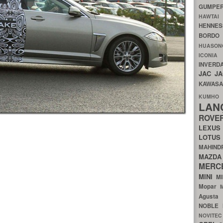
GUMP
HAWTA
HENNE
BORDO
HUASO
ICON
INVERD
JAC
J
KAWAS
KU
LA
ROV
LEXU
LOTU
MAHIN
MA
MERC
MINI
M
Mopar
Agust
NOBLE
NOVITE