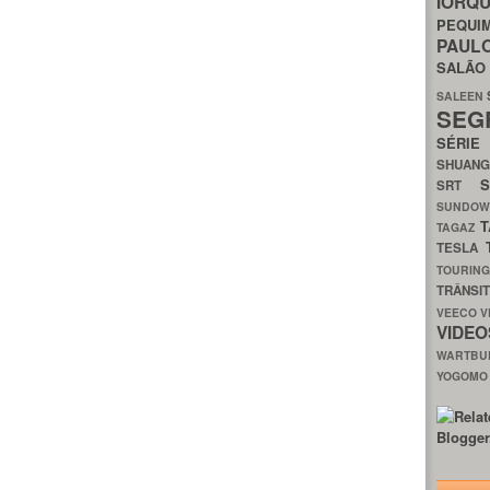
IORQ
PEQU
PAUL
SALÃ
SALEEN
SEG
SÉRI
SHUAN
SRT
SUNDO
T
TAGAZ
TESLA
TOURIN
TRÂNSI
VEECO
V
VIDE
WARTB
YOGOM