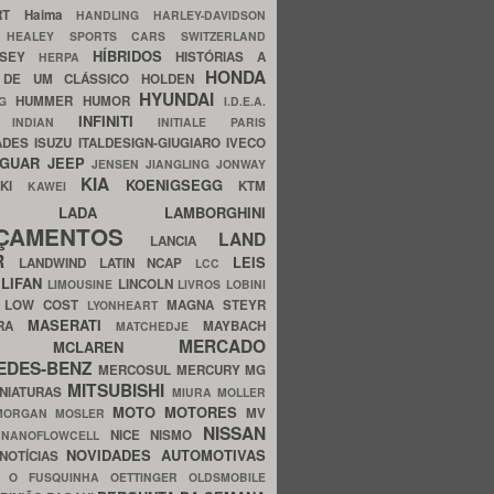
ERT
Haima
HANDLING
HARLEY-DAVIDSON
I
HEALEY SPORTS CARS SWITZERLAND
HÍBRIDOS
SSEY
HISTÓRIAS A
HERPA
HONDA
 DE UM CLÁSSICO
HOLDEN
HYUNDAI
HUMMER
HUMOR
NG
I.D.E.A.
INFINITI
IA
INDIAN
INITIALE PARIS
ADES
ISUZU
ITALDESIGN-GIUGIARO
IVECO
AGUAR
JEEP
JENSEN
JIANGLING
JONWAY
KIA
KOENIGSEGG
AKI
KTM
KAWEI
LADA
LAMBORGHINI
MHO
NÇAMENTOS
LAND
LANCIA
ER
LEIS
LANDWIND
LATIN NCAP
LCC
S
LIFAN
LINCOLN
LIMOUSINE
LIVROS
LOBINI
S
LOW COST
MAGNA STEYR
LYONHEART
MASERATI
DRA
MAYBACH
MATCHEDJE
MERCADO
ZDA
MCLAREN
EDES-BENZ
MERCOSUL
MERCURY
MG
MITSUBISHI
INIATURAS
MIURA
MOLLER
MOTO
MOTORES
MV
MORGAN
MOSLER
NISSAN
a
NICE
NISMO
NANOFLOWCELL
NOVIDADES AUTOMOTIVAS
NOTÍCIAS
C
O FUSQUINHA
OETTINGER
OLDSMOBILE