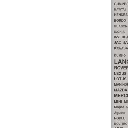
GUMP
HAWTA
HENNE
BORDO
HUASO
ICON
INVERD
JAC
J
KAWAS
KU
LA
ROV
LEXU
LOTU
MAHIN
MA
MERC
MINI
M
Mopar
Agust
NOBLE
NOVITE