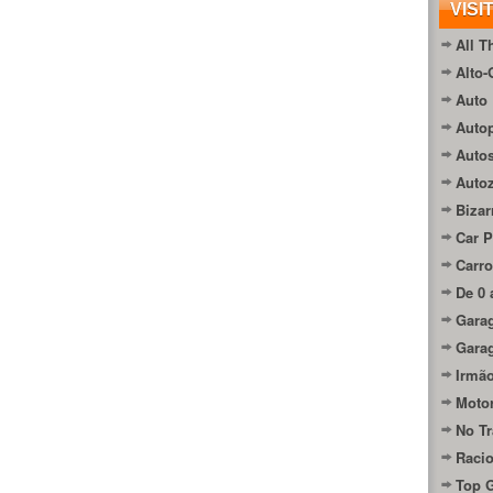
VISI
All T
Alto-
Auto 
Autop
Auto
Auto
Bizar
Car P
Carro
De 0 
Gara
Gara
Irmão
Moto
No Tr
Raci
Top 