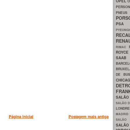
OPEL
O
PERSON
PNEU
POR
PS
PYEON
RECA
RENA
RIMAC
ROYC
SAA
BARCE
BRUXE
DE BU
CHIC
DETR
FRA
SALÃO
SALÃO D
LONDR
MADRID
Página inicial
Postagem mais antiga
SALÃO
SALÃO