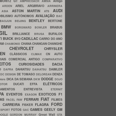
MORITZ GT
Antigo
AMPHICOACH
AMSIA
ARIEL
ARQBRAVO
A
ARDEN
ARRINERA
AUDI
ASTON MARTIN
O
ASIA
ATS
AVALIAÇÃO
BILISMO
AUTÔNOMOS
BAC
BENTLEY
BERTONE
BAOJUN
BEIJING
BMW
BRABUS
A
BORGWARD
BOWLER
SIL
BRILLIANCE
BUFALOS
BRUSA
TI
BUICK
CADILLAC
BYD
CARRO DO ANO
HAM
CHANA
CHANGAN
CHANGHE
CHAMONIX
CHEVROLET
ERY
CHRYSLER
ROEN
CLÁSSICOS
CN AUTO
CLIMAX
CIAIS
COMERCIAL ANTIGO
COMPARATIVO
CEITOS
CURIOSIDADES
DACIA
OO
DAHIATSU
DAIMLER
DAFRA
DAIHATSU
N
DE TOMASO
DENZA
DC DESIGN
DELOREAN
DODGE
DICA DA SEMANA
otors
DKW
DOJO
ELÉTRICOS
DUCATI
EFFA
MOTOR
ACAMENTOS
ENTREVISTA
ETERNIT
PA
EVENTOS
EXOTICOS
F1
EXAGON
FIAT
CAS
FERRARI
FILMES
FACEL
FAW
FORD
E CARREIRA
FLAGRA
FISKER
GAMES
GEELY
GM
FOTOS
ESPORT
GAC
Great Wall
OOGLE
GORDON MURRAY
GTA