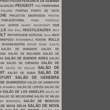
PERGUNTA DA SEMANA
PINIÃO
PAGANI
PEUGEOT
ALIZAÇÃO
PININFARINA
PGO
S
PONTIAC
PONTO DE VISTA
POLARIS
SCHE
PROJETOS ABORTADOS
PROTON
A
PUBLIEDITORIAL
PUMA
PURITALIA
QOROS
RAM
GHWA
QUANT
RACECRAFT
LLS
REESTILIZAÇÕES
RED BULL
RELY
ULT
REPORTAGEM ESPECIAL
RIICH
Reva
ROLLS
RINSPEED
ROEWE
RIVERSIMPLE
E
ROSSINI-BERTIN
ROVER
RUSH
S-AUTO
B
SALÃO DE BANGKOK
SALÃO DE
LONA
SALÃO DE BOLONHA
SALÃO DE
SALÃO DE BUENOS AIRES
LAS
SALÃO
SALÃO DE
SAN
SALÃO DE CHENGDU
SALÃO DE
AGO
SALÃO DE DALLAS
OIT
SALÃO DE
SALÃO DE DUBAI
NKFURT
SALÃO DE GENEBRA
 DE GUANGZHOU
SALÃO DE HANNOVER
SALÃO DE LEIPZIG
SALÃO DE
E ISTAMBUL
SALÃO DE LOS ANGELES
ES
SALÃO DE
SALÃO DE MELBOURNE
SALÃO DE MILÃO
SALÃO DE MOSCOU
 DE MONTREAL
SALÃO DE NOVA
 DE NOVA DÉLHI