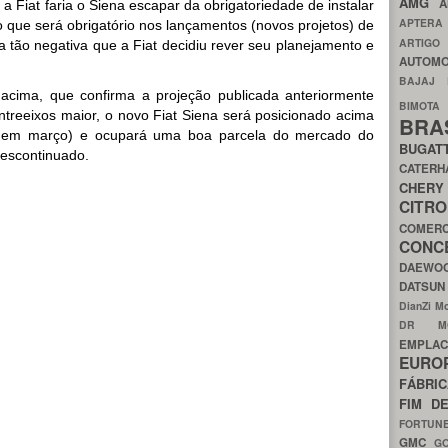
AMG
A
a Fiat faria o Siena escapar da obrigatoriedade de instalar
APTER
que será obrigatório nos lançamentos (novos projetos) de
ARTIG
a tão negativa que a Fiat decidiu rever seu planejamento e
AUTOMO
BAJAJ
 acima, que confirma a projeção publicada anteriormente
BIMOT
reeixos maior, o novo Fiat Siena será posicionado acima
BRA
do em março) e ocupará uma boa parcela do mercado do
BUGAT
descontinuado.
CATER
CH
CIT
COMER
CON
DAEW
DATSU
DianZi M
DR 
EMPL
EURO
FÁBRI
FIM D
FORTUN
GMC
G