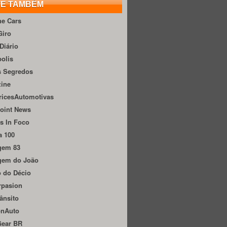
TE TAMBÉM
he Cars
Giro
Diário
olis
s Segredos
zine
ricesAutomotivas
oint News
s In Foco
a 100
gem 83
gem do João
 do Décio
rpasion
ânsito
onAuto
Gear BR