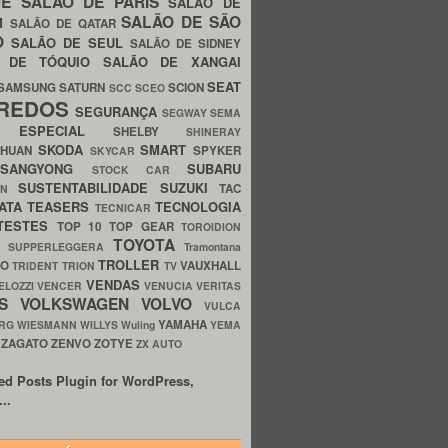
UE
SALÃO DE PARIS
SALÃO DE
SALÃO DE SÃO
IM
SALÃO DE QATAR
O
SALÃO DE SEUL
SALÃO DE SIDNEY
O DE TÓQUIO
SALÃO DE XANGAI
SEAT
SAMSUNG
SATURN
SCION
SCC
SCEO
REDOS
SEGURANÇA
SEGWAY
SEMA
E ESPECIAL
SHELBY
SHINERAY
SKODA
SMART
GHUAN
SPYKER
SKYCAR
SSANGYONG
SUBARU
STOCK CAR
SUSTENTABILIDADE
SUZUKI
TAC
WN
ATA
TEASERS
TECNOLOGIA
TECNICAR
TESTES
TOP 10
TOP GEAR
TOROIDION
TOYOTA
G SUPPERLEGGERA
Tramontana
TROLLER
TO
VAUXHALL
TRIDENT
TRION
TV
VENDAS
ELOZZI
VENCER
VENUCIA
VERITAS
OS
VOLKSWAGEN
VOLVO
VULCA
YAMAHA
URG
WIESMANN
WILLYS
Wuling
YEMA
ZAGATO
ZENVO
ZOTYE
O
ZX AUTO