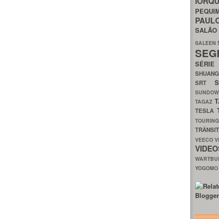
IORQ
PEQU
PAUL
SALÃ
SALEEN
SEG
SÉRI
SHUAN
SRT
SUNDO
T
TAGAZ
TESLA
TOURIN
TRÂNSI
VEECO
V
VIDE
WARTB
YOGOM