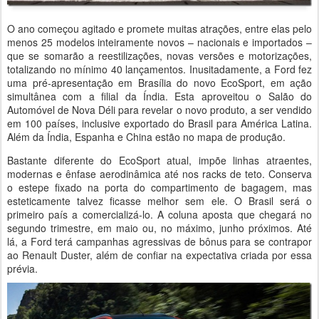
O ano começou agitado e promete muitas atrações, entre elas pelo
menos 25 modelos inteiramente novos – nacionais e importados –
que se somarão a reestilizações, novas versões e motorizações,
totalizando no mínimo 40 lançamentos. Inusitadamente, a Ford fez
uma pré-apresentação em Brasília do novo EcoSport, em ação
simultânea com a filial da Índia. Esta aproveitou o Salão do
Automóvel de Nova Déli para revelar o novo produto, a ser vendido
em 100 países, inclusive exportado do Brasil para América Latina.
Além da Índia, Espanha e China estão no mapa de produção.
Bastante diferente do EcoSport atual, impõe linhas atraentes,
modernas e ênfase aerodinâmica até nos racks de teto. Conserva
o estepe fixado na porta do compartimento de bagagem, mas
esteticamente talvez ficasse melhor sem ele. O Brasil será o
primeiro país a comercializá-lo. A coluna aposta que chegará no
segundo trimestre, em maio ou, no máximo, junho próximos. Até
lá, a Ford terá campanhas agressivas de bônus para se contrapor
ao Renault Duster, além de confiar na expectativa criada por essa
prévia.