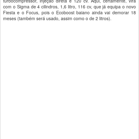
turbocompressor, injeção direta e 120 cv. Aqui, certamente, virá
com o Sigma de 4 cilindros, 1,6 litro, 116 cv, que já equipa o novo
Fiesta e o Focus, pois o Ecoboost baiano ainda vai demorar 18
meses (também será usado, assim como o de 2 litros).