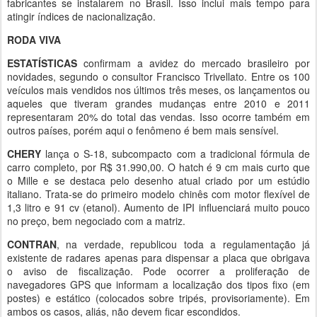
fabricantes se instalarem no Brasil. Isso inclui mais tempo para
atingir índices de nacionalização.
RODA VIVA
ESTATÍSTICAS
confirmam a avidez do mercado brasileiro por
novidades, segundo o consultor Francisco Trivellato. Entre os 100
veículos mais vendidos nos últimos três meses, os lançamentos ou
aqueles que tiveram grandes mudanças entre 2010 e 2011
representaram 20% do total das vendas. Isso ocorre também em
outros países, porém aqui o fenômeno é bem mais sensível.
CHERY
lança o S-18, subcompacto com a tradicional fórmula de
carro completo, por R$ 31.990,00. O hatch é 9 cm mais curto que
o Mille e se destaca pelo desenho atual criado por um estúdio
italiano. Trata-se do primeiro modelo chinês com motor flexível de
1,3 litro e 91 cv (etanol). Aumento de IPI influenciará muito pouco
no preço, bem negociado com a matriz.
CONTRAN
, na verdade, republicou toda a regulamentação já
existente de radares apenas para dispensar a placa que obrigava
o aviso de fiscalização. Pode ocorrer a proliferação de
navegadores GPS que informam a localização dos tipos fixo (em
postes) e estático (colocados sobre tripés, provisoriamente). Em
ambos os casos, aliás, não devem ficar escondidos.