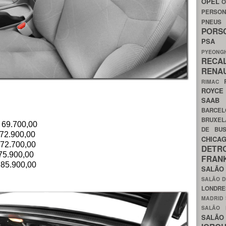
OPEL
O
PERSON
PNEU
POR
PS
PYEON
RECA
RENA
RIMAC
ROYC
SAA
BARCE
BRUXE
 69.700,00
DE BU
 72.900,00
CHIC
 72.700,00
DETR
75.900,00
FRA
 85.900,00
SALÃO
SALÃO D
LONDR
MADRID
SALÃO
SALÃO