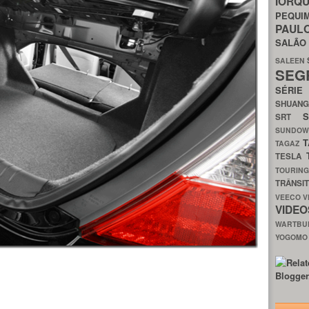
IORQ
PEQU
PAUL
SALÃ
SALEEN
SEG
SÉRI
SHUAN
SRT
SUNDO
T
TAGAZ
TESLA
TOURIN
TRÂNSI
VEECO
V
VIDE
WARTB
YOGOM