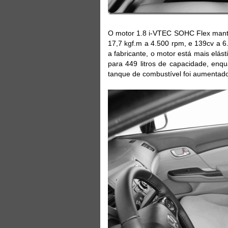
O motor 1.8 i-VTEC SOHC Flex manté
17,7 kgf.m a 4.500 rpm, e 139cv a 
a fabricante, o motor está mais elá
para 449 litros de capacidade, enq
tanque de combustível foi aumentado 