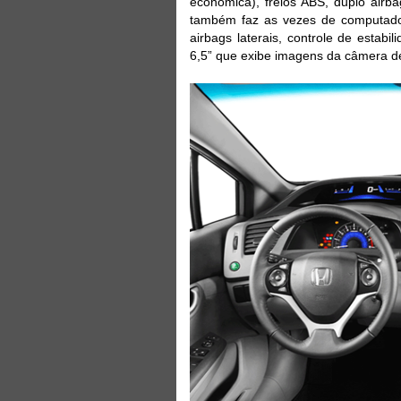
econômica), freios ABS, duplo airb
também faz as vezes de computado
airbags laterais, controle de estab
6,5” que exibe imagens da câmera 