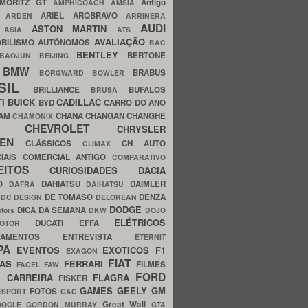
MORITZ GT
Antigo
AMPHICOACH
AMSIA
ARIEL
ARQBRAVO
A
ARDEN
ARRINERA
AUDI
ASTON MARTIN
O
ASIA
ATS
AVALIAÇÃO
BILISMO
AUTÔNOMOS
BAC
BENTLEY
BERTONE
BAOJUN
BEIJING
BMW
BRABUS
A
BORGWARD
BOWLER
SIL
BRILLIANCE
BUFALOS
BRUSA
TI
BUICK
CADILLAC
BYD
CARRO DO ANO
HAM
CHANA
CHANGAN
CHANGHE
CHAMONIX
CHEVROLET
ERY
CHRYSLER
ROEN
CLÁSSICOS
CN AUTO
CLIMAX
CIAIS
COMERCIAL ANTIGO
COMPARATIVO
CEITOS
CURIOSIDADES
DACIA
OO
DAHIATSU
DAIMLER
DAFRA
DAIHATSU
N
DE TOMASO
DENZA
DC DESIGN
DELOREAN
DODGE
DICA DA SEMANA
otors
DKW
DOJO
ELÉTRICOS
DUCATI
EFFA
MOTOR
ACAMENTOS
ENTREVISTA
ETERNIT
PA
EVENTOS
EXOTICOS
F1
EXAGON
FIAT
CAS
FERRARI
FILMES
FACEL
FAW
FORD
E CARREIRA
FLAGRA
FISKER
GAMES
GEELY
GM
FOTOS
ESPORT
GAC
Great Wall
OOGLE
GORDON MURRAY
GTA