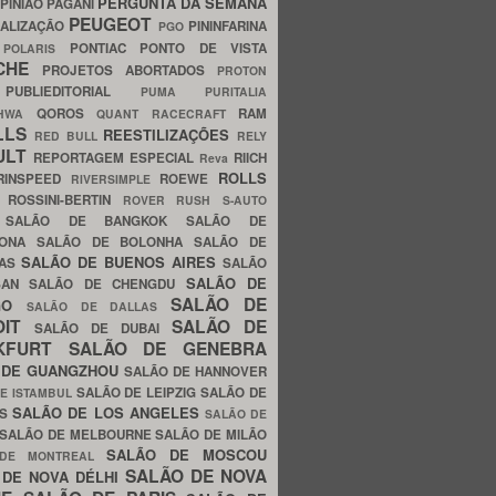
PERGUNTA DA SEMANA
PINIÃO
PAGANI
PEUGEOT
ALIZAÇÃO
PININFARINA
PGO
S
PONTIAC
PONTO DE VISTA
POLARIS
SCHE
PROJETOS ABORTADOS
PROTON
A
PUBLIEDITORIAL
PUMA
PURITALIA
QOROS
RAM
GHWA
QUANT
RACECRAFT
LLS
REESTILIZAÇÕES
RED BULL
RELY
ULT
REPORTAGEM ESPECIAL
RIICH
Reva
ROLLS
RINSPEED
ROEWE
RIVERSIMPLE
E
ROSSINI-BERTIN
ROVER
RUSH
S-AUTO
B
SALÃO DE BANGKOK
SALÃO DE
LONA
SALÃO DE BOLONHA
SALÃO DE
SALÃO DE BUENOS AIRES
LAS
SALÃO
SALÃO DE
SAN
SALÃO DE CHENGDU
SALÃO DE
AGO
SALÃO DE DALLAS
OIT
SALÃO DE
SALÃO DE DUBAI
NKFURT
SALÃO DE GENEBRA
 DE GUANGZHOU
SALÃO DE HANNOVER
SALÃO DE LEIPZIG
SALÃO DE
E ISTAMBUL
SALÃO DE LOS ANGELES
ES
SALÃO DE
SALÃO DE MELBOURNE
SALÃO DE MILÃO
SALÃO DE MOSCOU
 DE MONTREAL
SALÃO DE NOVA
 DE NOVA DÉLHI