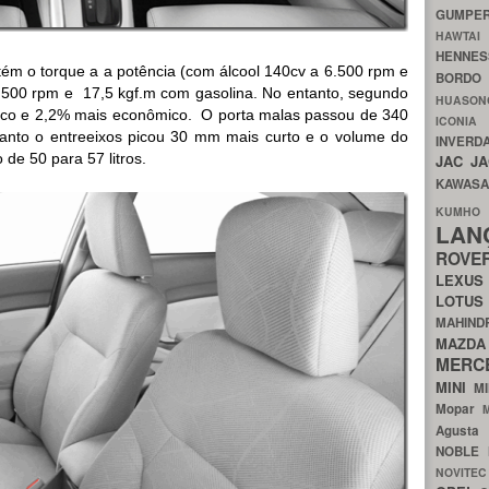
GUMP
HAWTA
HENNE
m o torque a a potência (com álcool 140cv a 6.500 rpm e
BORDO
6.500 rpm e 17,5 kgf.m com gasolina. No entanto, segundo
HUASO
stico e 2,2% mais econômico. O porta malas passou de 340
ICON
uanto o entreeixos picou 30 mm mais curto e o volume do
INVERD
de 50 para 57 litros.
JAC
J
KAWAS
KU
LA
ROV
LEXU
LOTU
MAHIN
MA
MERC
MINI
M
Mopar
Agust
NOBLE
NOVITE