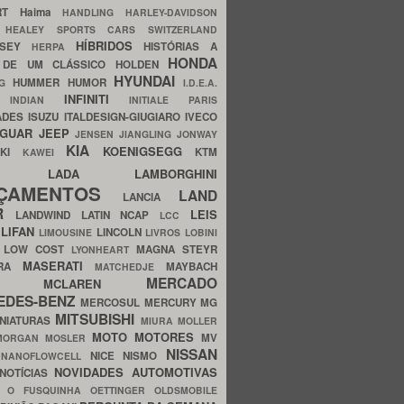
ERT
Haima
HANDLING
HARLEY-DAVIDSON
I
HEALEY SPORTS CARS SWITZERLAND
HÍBRIDOS
SSEY
HISTÓRIAS A
HERPA
HONDA
 DE UM CLÁSSICO
HOLDEN
HYUNDAI
HUMMER
HUMOR
NG
I.D.E.A.
INFINITI
IA
INDIAN
INITIALE PARIS
ADES
ISUZU
ITALDESIGN-GIUGIARO
IVECO
AGUAR
JEEP
JENSEN
JIANGLING
JONWAY
KIA
KOENIGSEGG
AKI
KTM
KAWEI
LADA
LAMBORGHINI
MHO
NÇAMENTOS
LAND
LANCIA
ER
LEIS
LANDWIND
LATIN NCAP
LCC
S
LIFAN
LINCOLN
LIMOUSINE
LIVROS
LOBINI
S
LOW COST
MAGNA STEYR
LYONHEART
MASERATI
DRA
MAYBACH
MATCHEDJE
MERCADO
ZDA
MCLAREN
EDES-BENZ
MERCOSUL
MERCURY
MG
MITSUBISHI
INIATURAS
MIURA
MOLLER
MOTO
MOTORES
MV
MORGAN
MOSLER
NISSAN
a
NICE
NISMO
NANOFLOWCELL
NOVIDADES AUTOMOTIVAS
NOTÍCIAS
C
O FUSQUINHA
OETTINGER
OLDSMOBILE