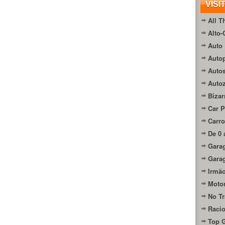
VISI
All T
Alto-
Auto 
Autop
Auto
Auto
Bizar
Car P
Carro
De 0 
Gara
Gara
Irmão
Moto
No Tr
Raci
Top 