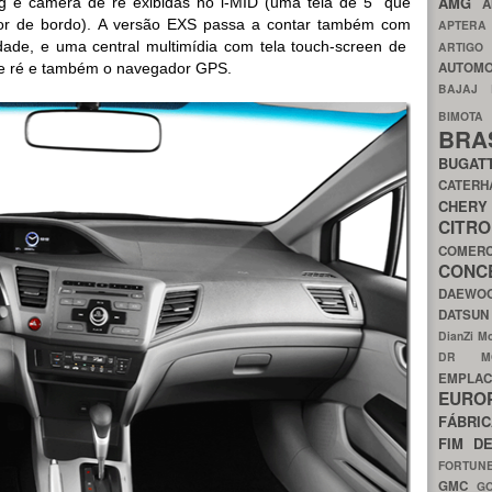
AMG
ag e câmera de ré exibidas no i-MID (uma tela de 5” que
A
r de bordo). A versão EXS passa a contar também com
APTER
ilidade, e uma central multimídia com tela touch-screen de
ARTIG
AUTOMO
de ré e também o navegador GPS.
BAJAJ
BIMOT
BRA
BUGAT
CATER
CH
CIT
COMER
CON
DAEW
DATSU
DianZi M
DR 
EMPL
EURO
FÁBRI
FIM D
FORTUN
GMC
G