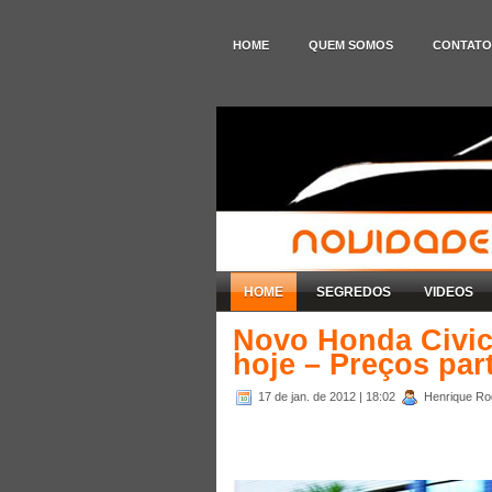
HOME
QUEM SOMOS
CONTATO
HOME
SEGREDOS
VIDEOS
Novo Honda Civic
hoje – Preços par
17 de jan. de 2012
| 18:02
Henrique Rod