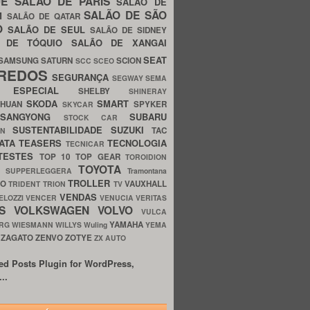
UE
SALÃO DE PARIS
SALÃO DE
SALÃO DE SÃO
IM
SALÃO DE QATAR
O
SALÃO DE SEUL
SALÃO DE SIDNEY
O DE TÓQUIO
SALÃO DE XANGAI
SEAT
SAMSUNG
SATURN
SCION
SCC
SCEO
REDOS
SEGURANÇA
SEGWAY
SEMA
E ESPECIAL
SHELBY
SHINERAY
SKODA
SMART
GHUAN
SPYKER
SKYCAR
SSANGYONG
SUBARU
STOCK CAR
SUSTENTABILIDADE
SUZUKI
TAC
WN
ATA
TEASERS
TECNOLOGIA
TECNICAR
TESTES
TOP 10
TOP GEAR
TOROIDION
TOYOTA
G SUPPERLEGGERA
Tramontana
TROLLER
TO
VAUXHALL
TRIDENT
TRION
TV
VENDAS
ELOZZI
VENCER
VENUCIA
VERITAS
OS
VOLKSWAGEN
VOLVO
VULCA
YAMAHA
URG
WIESMANN
WILLYS
Wuling
YEMA
ZAGATO
ZENVO
ZOTYE
O
ZX AUTO