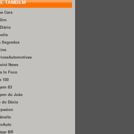
TE TAMBÉM
he Cars
Giro
Diário
olis
s Segredos
zine
ricesAutomotivas
oint News
s In Foco
a 100
gem 83
gem do João
 do Décio
rpasion
ânsito
onAuto
Gear BR