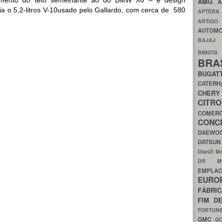
AMG
A
ia o 5,2-litros V-10usado pelo Gallardo, com cerca de 580
APTER
ARTIG
AUTOMO
BAJAJ
BIMOT
BRA
BUGAT
CATER
CH
CIT
COMER
CON
DAEW
DATSU
DianZi M
DR 
EMPL
EURO
FÁBRI
FIM D
FORTUN
GMC
G