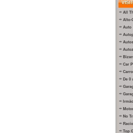
VISI
All T
Alto-
Auto 
Autop
Auto
Auto
Bizar
Car P
Carro
De 0 
Gara
Gara
Irmão
Moto
No Tr
Raci
Top 