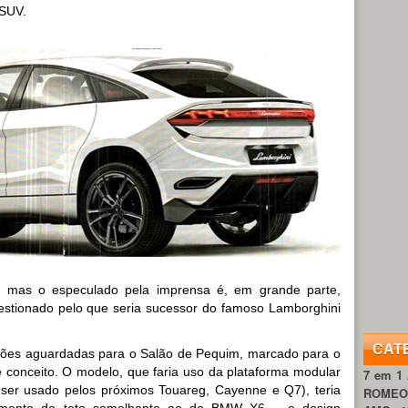
 SUV.
 mas o especulado pela imprensa é, em grande parte,
uestionado pelo que seria sucessor do famoso Lamborghini
CAT
ões aguardadas para o Salão de Pequim, marcado para o
de conceito. O modelo, que faria uso da plataforma modular
7 em 1
ser usado pelos próximos Touareg, Cayenne e Q7), teria
ROME
mento do teto semelhante ao do BMW X6 – e design