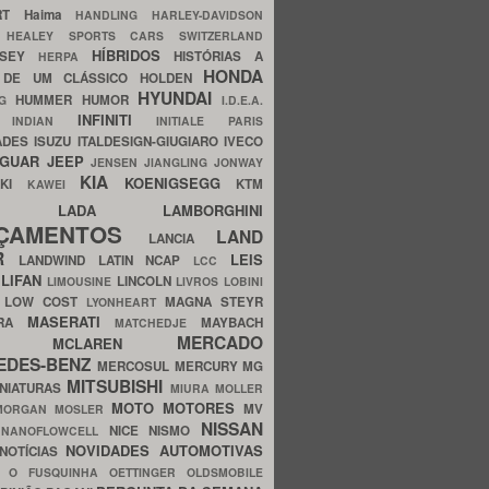
ERT
Haima
HANDLING
HARLEY-DAVIDSON
I
HEALEY SPORTS CARS SWITZERLAND
HÍBRIDOS
SSEY
HISTÓRIAS A
HERPA
HONDA
 DE UM CLÁSSICO
HOLDEN
HYUNDAI
HUMMER
HUMOR
NG
I.D.E.A.
INFINITI
IA
INDIAN
INITIALE PARIS
ADES
ISUZU
ITALDESIGN-GIUGIARO
IVECO
AGUAR
JEEP
JENSEN
JIANGLING
JONWAY
KIA
KOENIGSEGG
AKI
KTM
KAWEI
LADA
LAMBORGHINI
MHO
NÇAMENTOS
LAND
LANCIA
ER
LEIS
LANDWIND
LATIN NCAP
LCC
S
LIFAN
LINCOLN
LIMOUSINE
LIVROS
LOBINI
S
LOW COST
MAGNA STEYR
LYONHEART
MASERATI
DRA
MAYBACH
MATCHEDJE
MERCADO
ZDA
MCLAREN
EDES-BENZ
MERCOSUL
MERCURY
MG
MITSUBISHI
INIATURAS
MIURA
MOLLER
MOTO
MOTORES
MV
MORGAN
MOSLER
NISSAN
a
NICE
NISMO
NANOFLOWCELL
NOVIDADES AUTOMOTIVAS
NOTÍCIAS
C
O FUSQUINHA
OETTINGER
OLDSMOBILE