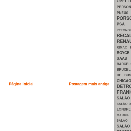
OPEL
O
PERSON
PNEU
POR
PS
PYEON
RECA
RENA
RIMAC
ROYC
SAA
BARCE
BRUXE
DE BU
CHIC
Página inicial
Postagem mais antiga
DETR
FRA
SALÃO
SALÃO D
LONDR
MADRID
SALÃO
SALÃO