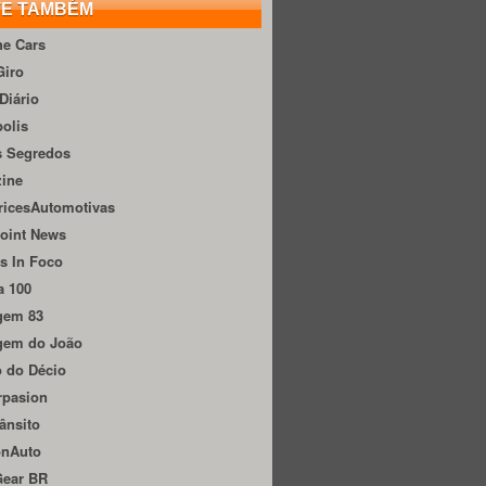
TE TAMBÉM
he Cars
Giro
Diário
olis
s Segredos
zine
ricesAutomotivas
oint News
s In Foco
a 100
gem 83
gem do João
 do Décio
rpasion
ânsito
onAuto
Gear BR