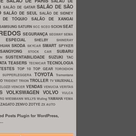
UE
SALÃO DE PARIS
SALÃO DE
SALÃO DE SÃO
IM
SALÃO DE QATAR
O
SALÃO DE SEUL
SALÃO DE SIDNEY
O DE TÓQUIO
SALÃO DE XANGAI
SEAT
SAMSUNG
SATURN
SCION
SCC
SCEO
REDOS
SEGURANÇA
SEGWAY
SEMA
E ESPECIAL
SHELBY
SHINERAY
SKODA
SMART
GHUAN
SPYKER
SKYCAR
SSANGYONG
SUBARU
STOCK CAR
SUSTENTABILIDADE
SUZUKI
TAC
WN
ATA
TEASERS
TECNOLOGIA
TECNICAR
TESTES
TOP 10
TOP GEAR
TOROIDION
TOYOTA
G SUPPERLEGGERA
Tramontana
TROLLER
TO
VAUXHALL
TRIDENT
TRION
TV
VENDAS
ELOZZI
VENCER
VENUCIA
VERITAS
OS
VOLKSWAGEN
VOLVO
VULCA
YAMAHA
URG
WIESMANN
WILLYS
Wuling
YEMA
ZAGATO
ZENVO
ZOTYE
O
ZX AUTO