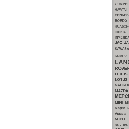
GUMP
HAWTA
HENNE
BORDO
HUASO
ICON
INVERD
JAC
J
KAWAS
KU
LA
ROV
LEXU
LOTU
MAHIN
MA
MERC
MINI
M
Mopar
Agust
NOBLE
NOVITE