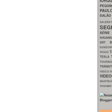
IORQ
PEQU
PAUL
SALÃ
SALEEN
SEG
SÉRI
SHUAN
SRT
SUNDO
T
TAGAZ
TESLA
TOURIN
TRÂNSI
VEECO
V
VIDE
WARTB
YOGOM