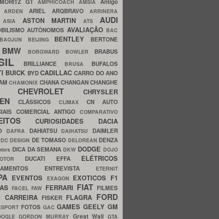
MORITZ GT
Antigo
AMPHICOACH
AMSIA
ARIEL
ARQBRAVO
A
ARDEN
ARRINERA
AUDI
ASTON MARTIN
O
ASIA
ATS
AVALIAÇÃO
BILISMO
AUTÔNOMOS
BAC
BENTLEY
BERTONE
BAOJUN
BEIJING
BMW
BRABUS
A
BORGWARD
BOWLER
SIL
BRILLIANCE
BUFALOS
BRUSA
TI
BUICK
CADILLAC
BYD
CARRO DO ANO
HAM
CHANA
CHANGAN
CHANGHE
CHAMONIX
CHEVROLET
ERY
CHRYSLER
ROEN
CLÁSSICOS
CN AUTO
CLIMAX
CIAIS
COMERCIAL ANTIGO
COMPARATIVO
CEITOS
CURIOSIDADES
DACIA
OO
DAHIATSU
DAIMLER
DAFRA
DAIHATSU
N
DE TOMASO
DENZA
DC DESIGN
DELOREAN
DODGE
DICA DA SEMANA
otors
DKW
DOJO
ELÉTRICOS
DUCATI
EFFA
MOTOR
ACAMENTOS
ENTREVISTA
ETERNIT
PA
EVENTOS
EXOTICOS
F1
EXAGON
FIAT
CAS
FERRARI
FILMES
FACEL
FAW
FORD
E CARREIRA
FLAGRA
FISKER
GAMES
GEELY
GM
FOTOS
ESPORT
GAC
Great Wall
OOGLE
GORDON MURRAY
GTA