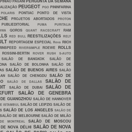
PERGUNTA DA SEMANA
PINIÃO
PAGANI
PEUGEOT
ALIZAÇÃO
PININFARINA
PGO
S
PONTIAC
PONTO DE VISTA
POLARIS
SCHE
PROJETOS ABORTADOS
PROTON
A
PUBLIEDITORIAL
PUMA
PURITALIA
QOROS
RAM
GHWA
QUANT
RACECRAFT
LLS
REESTILIZAÇÕES
RED BULL
RELY
ULT
REPORTAGEM ESPECIAL
RIICH
Reva
ROLLS
RINSPEED
ROEWE
RIVERSIMPLE
E
ROSSINI-BERTIN
ROVER
RUSH
S-AUTO
B
SALÃO DE BANGKOK
SALÃO DE
LONA
SALÃO DE BOLONHA
SALÃO DE
SALÃO DE BUENOS AIRES
LAS
SALÃO
SALÃO DE
SAN
SALÃO DE CHENGDU
SALÃO DE
AGO
SALÃO DE DALLAS
OIT
SALÃO DE
SALÃO DE DUBAI
NKFURT
SALÃO DE GENEBRA
 DE GUANGZHOU
SALÃO DE HANNOVER
SALÃO DE LEIPZIG
SALÃO DE
E ISTAMBUL
SALÃO DE LOS ANGELES
ES
SALÃO DE
SALÃO DE MELBOURNE
SALÃO DE MILÃO
SALÃO DE MOSCOU
 DE MONTREAL
SALÃO DE NOVA
 DE NOVA DÉLHI