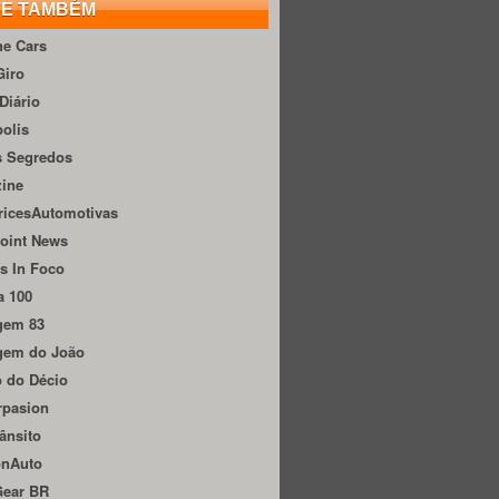
TE TAMBÉM
he Cars
Giro
Diário
olis
s Segredos
zine
ricesAutomotivas
oint News
s In Foco
a 100
gem 83
gem do João
 do Décio
rpasion
ânsito
onAuto
Gear BR