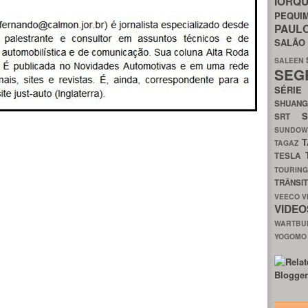
IORQ
PEQU
PAUL
SALÃ
SALEEN
SEG
SÉRI
SHUAN
SRT
SUNDO
T
TAGAZ
TESLA
TOURIN
TRÂNSI
VEECO
V
VIDE
WARTB
YOGOM