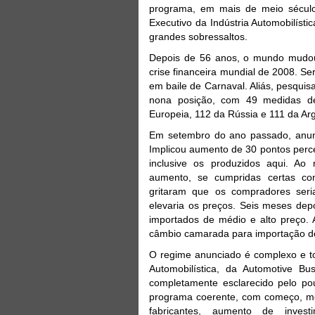
programa, em mais de meio século
Executivo da Indústria Automobilís
grandes sobressaltos.
Depois de 56 anos, o mundo mudou 
crise financeira mundial de 2008. Se
em baile de Carnaval. Aliás, pesquisa
nona posição, com 49 medidas de
Europeia, 112 da Rússia e 111 da Arg
Em setembro do ano passado, anunci
Implicou aumento de 30 pontos percen
inclusive os produzidos aqui. Ao
aumento, se cumpridas certas co
gritaram que os compradores seri
elevaria os preços. Seis meses dep
importados de médio e alto preço. 
câmbio camarada para importação 
O regime anunciado é complexo e to
Automobilística, da Automotive B
completamente esclarecido pelo po
programa coerente, com começo, mei
fabricantes, aumento de inves