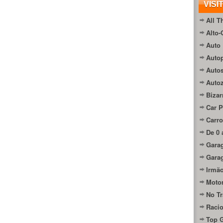
VISI
All T
Alto-
Auto 
Autop
Auto
Auto
Bizar
Car P
Carro
De 0 
Gara
Gara
Irmão
Moto
No Tr
Raci
Top 