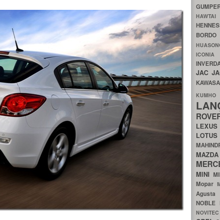
GUMP
HAWTA
HENNE
BORDO
HUASO
ICON
INVERD
JAC
J
KAWAS
KU
LA
ROV
LEXU
LOTU
MAHIN
MA
MERC
MINI
M
Mopar
Agust
NOBLE
NOVITE