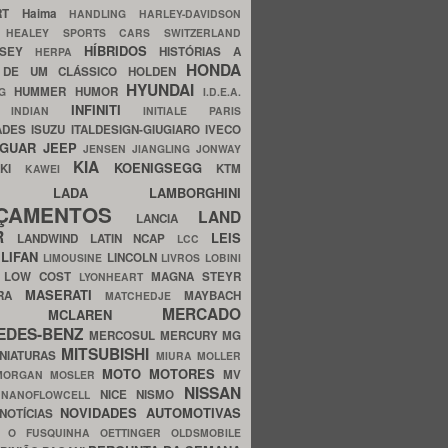
ERT
Haima
HANDLING
HARLEY-DAVIDSON
I
HEALEY SPORTS CARS SWITZERLAND
HÍBRIDOS
SSEY
HISTÓRIAS A
HERPA
HONDA
 DE UM CLÁSSICO
HOLDEN
HYUNDAI
HUMMER
HUMOR
NG
I.D.E.A.
INFINITI
IA
INDIAN
INITIALE PARIS
ADES
ISUZU
ITALDESIGN-GIUGIARO
IVECO
AGUAR
JEEP
JENSEN
JIANGLING
JONWAY
KIA
KOENIGSEGG
AKI
KTM
KAWEI
LADA
LAMBORGHINI
MHO
NÇAMENTOS
LAND
LANCIA
ER
LEIS
LANDWIND
LATIN NCAP
LCC
S
LIFAN
LINCOLN
LIMOUSINE
LIVROS
LOBINI
S
LOW COST
MAGNA STEYR
LYONHEART
MASERATI
DRA
MAYBACH
MATCHEDJE
MERCADO
ZDA
MCLAREN
EDES-BENZ
MERCOSUL
MERCURY
MG
MITSUBISHI
INIATURAS
MIURA
MOLLER
MOTO
MOTORES
MV
MORGAN
MOSLER
NISSAN
a
NICE
NISMO
NANOFLOWCELL
NOVIDADES AUTOMOTIVAS
NOTÍCIAS
C
O FUSQUINHA
OETTINGER
OLDSMOBILE