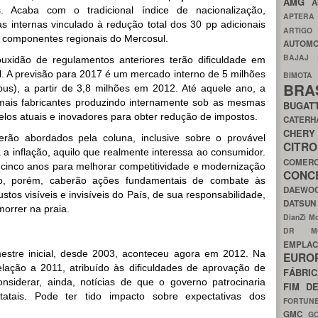
AMG
A
. Acaba com o tradicional índice de nacionalização,
APTER
as internas vinculado à redução total dos 30 pp adicionais
ARTIG
e componentes regionais do Mercosul.
AUTOMO
BAJAJ
uxidão de regulamentos anteriores terão dificuldade em
l. A previsão para 2017 é um mercado interno de 5 milhões
BIMOT
BRA
s), a partir de 3,8 milhões em 2012. Até aquele ano, a
mais fabricantes produzindo internamente sob as mesmas
BUGAT
elos atuais e inovadores para obter redução de impostos.
CATER
CH
rão abordados pela coluna, inclusive sobre o provável
CIT
 a inflação, aquilo que realmente interessa ao consumidor.
COMER
 cinco anos para melhorar competitividade e modernização
CON
no, porém, caberão ações fundamentais de combate às
DAEW
custos visíveis e invisíveis do País, de sua responsabilidade,
DATSU
orrer na praia.
DianZi M
DR 
EMPL
estre inicial, desde 2003, aconteceu agora em 2012. Na
EURO
lação a 2011, atribuído às dificuldades de aprovação de
FÁBRI
nsiderar, ainda, notícias de que o governo patrocinaria
FIM D
atais. Pode ter tido impacto sobre expectativas dos
FORTUN
GMC
G