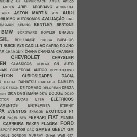
MORITZ GT
Antigo
AMPHICOACH
AMSIA
ARIEL
ARQBRAVO
A
ARDEN
ARRINERA
AUDI
ASTON MARTIN
O
ASIA
ATS
AVALIAÇÃO
BILISMO
AUTÔNOMOS
BAC
BENTLEY
BERTONE
BAOJUN
BEIJING
BMW
BRABUS
A
BORGWARD
BOWLER
SIL
BRILLIANCE
BUFALOS
BRUSA
TI
BUICK
CADILLAC
BYD
CARRO DO ANO
HAM
CHANA
CHANGAN
CHANGHE
CHAMONIX
CHEVROLET
ERY
CHRYSLER
ROEN
CLÁSSICOS
CN AUTO
CLIMAX
CIAIS
COMERCIAL ANTIGO
COMPARATIVO
CEITOS
CURIOSIDADES
DACIA
OO
DAHIATSU
DAIMLER
DAFRA
DAIHATSU
N
DE TOMASO
DENZA
DC DESIGN
DELOREAN
DODGE
DICA DA SEMANA
otors
DKW
DOJO
ELÉTRICOS
DUCATI
EFFA
MOTOR
ACAMENTOS
ENTREVISTA
ETERNIT
PA
EVENTOS
EXOTICOS
F1
EXAGON
FIAT
CAS
FERRARI
FILMES
FACEL
FAW
FORD
E CARREIRA
FLAGRA
FISKER
GAMES
GEELY
GM
FOTOS
ESPORT
GAC
Great Wall
OOGLE
GORDON MURRAY
GTA