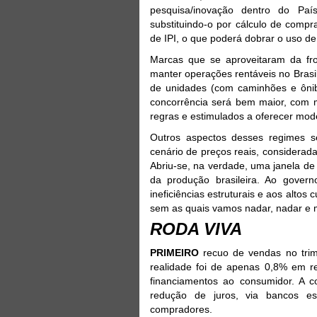
pesquisa/inovação dentro do País
substituindo-o por cálculo de compr
de IPI, o que poderá dobrar o uso d
Marcas que se aproveitaram da fro
manter operações rentáveis no Brasi
de unidades (com caminhões e ônibu
concorrência será bem maior, com 
regras e estimulados a oferecer mod
Outros aspectos desses regimes se
cenário de preços reais, considerada
Abriu-se, na verdade, uma janela de
da produção brasileira. Ao gover
ineficiências estruturais e aos altos 
sem as quais vamos nadar, nadar e m
RODA VIVA
PRIMEIRO
recuo de vendas no trim
realidade foi de apenas 0,8% em re
financiamentos ao consumidor. A co
redução de juros, via bancos est
compradores.