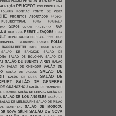
PERGUNTA DA SEMANA
PINIÃO
PAGANI
PEUGEOT
ALIZAÇÃO
PININFARINA
PGO
S
PONTIAC
PONTO DE VISTA
POLARIS
SCHE
PROJETOS ABORTADOS
PROTON
A
PUBLIEDITORIAL
PUMA
PURITALIA
QOROS
RAM
GHWA
QUANT
RACECRAFT
LLS
REESTILIZAÇÕES
RED BULL
RELY
ULT
REPORTAGEM ESPECIAL
RIICH
Reva
ROLLS
RINSPEED
ROEWE
RIVERSIMPLE
E
ROSSINI-BERTIN
ROVER
RUSH
S-AUTO
B
SALÃO DE BANGKOK
SALÃO DE
LONA
SALÃO DE BOLONHA
SALÃO DE
SALÃO DE BUENOS AIRES
LAS
SALÃO
SALÃO DE
SAN
SALÃO DE CHENGDU
SALÃO DE
AGO
SALÃO DE DALLAS
OIT
SALÃO DE
SALÃO DE DUBAI
NKFURT
SALÃO DE GENEBRA
 DE GUANGZHOU
SALÃO DE HANNOVER
SALÃO DE LEIPZIG
SALÃO DE
E ISTAMBUL
SALÃO DE LOS ANGELES
ES
SALÃO DE
SALÃO DE MELBOURNE
SALÃO DE MILÃO
SALÃO DE MOSCOU
 DE MONTREAL
SALÃO DE NOVA
 DE NOVA DÉLHI