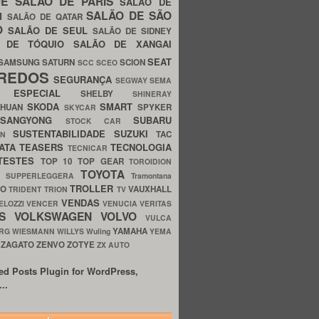
UE
SALÃO DE PARIS
SALÃO DE
SALÃO DE SÃO
IM
SALÃO DE QATAR
O
SALÃO DE SEUL
SALÃO DE SIDNEY
O DE TÓQUIO
SALÃO DE XANGAI
SEAT
SAMSUNG
SATURN
SCION
SCC
SCEO
REDOS
SEGURANÇA
SEGWAY
SEMA
E ESPECIAL
SHELBY
SHINERAY
SKODA
SMART
GHUAN
SPYKER
SKYCAR
SSANGYONG
SUBARU
STOCK CAR
SUSTENTABILIDADE
SUZUKI
TAC
WN
ATA
TEASERS
TECNOLOGIA
TECNICAR
TESTES
TOP 10
TOP GEAR
TOROIDION
TOYOTA
G SUPPERLEGGERA
Tramontana
TROLLER
TO
VAUXHALL
TRIDENT
TRION
TV
VENDAS
ELOZZI
VENCER
VENUCIA
VERITAS
OS
VOLKSWAGEN
VOLVO
VULCA
YAMAHA
URG
WIESMANN
WILLYS
Wuling
YEMA
ZAGATO
ZENVO
ZOTYE
O
ZX AUTO