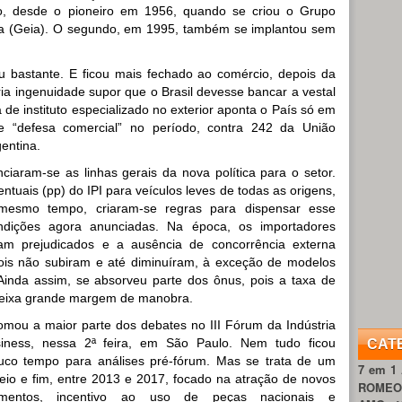
, desde o pioneiro em 1956, quando se criou o Grupo
tica (Geia). O segundo, em 1995, também se implantou sem
bastante. E ficou mais fechado ao comércio, depois da
ria ingenuidade supor que o Brasil devesse bancar a vestal
 de instituto especializado no exterior aponta o País só em
 “defesa comercial” no período, contra 242 da União
entina.
aram-se as linhas gerais da nova política para o setor.
tuais (pp) do IPI para veículos leves de todas as origens,
 mesmo tempo, criaram-se regras para dispensar esse
ndições agora anunciadas. Na época, os importadores
am prejudicados e a ausência de concorrência externa
ois não subiram e até diminuíram, à exceção de modelos
Ainda assim, se absorveu parte dos ônus, pois a taxa de
deixa grande margem de manobra.
mou a maior parte dos debates no III Fórum da Indústria
usiness, nessa 2ª feira, em São Paulo. Nem tudo ficou
CAT
uco tempo para análises pré-fórum. Mas se trata de um
7 em 1
o e fim, entre 2013 e 2017, focado na atração de novos
ROME
timentos, incentivo ao uso de peças nacionais e