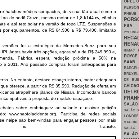
OPEL
O
PERSON
re hatches médios-compactos, de visual tão atual como o
PNEU
al ao do sedã Cruze, mesmo motor de 1,8 l/144 cv, câmbio
POR
as e até teto solar na versão de topo LTZ. Suspensões e
PS
s por equipamentos, de R$ 64.900 a R$ 79.400, limitarão
PYEON
RECA
RENA
ersões foi a estratégia da Mercedes-Benz para seu
RIMAC
 IPI. Antes havia três opções, agora só a de R$ 249.990 e,
ROYC
menda. Fábrica espera redução próxima a 50% na
SAA
ão a 2011. Ano passado compras foram antecipadas para
BARCE
BRUXE
DE BU
verso. No entanto, destaca espaço interno, motor adequado
CHIC
o que oferece, a partir de R$ 35.590. Redução de oferta em
DETR
xicanos atrapalhará planos da Nissan. Incomodam bancos
FRA
, incompatíveis à proposta de modelo espaçoso.
SALÃO
ates sobre embriaguez ao volante e assinar petição
SALÃO D
o: www.naofoiacidente.org. Participa de redes sociais
LONDR
desse naipe são bem-vindas para engajar pessoas por mais
MADRID
a no trânsito.
SALÃO
SALÃO