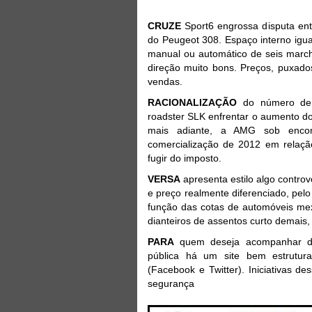
CRUZE
Sport6 engrossa disputa ent
do Peugeot 308. Espaço interno igu
manual ou automático de seis march
direção muito bons. Preços, puxado
vendas.
RACIONALIZAÇÃO
do número de v
roadster SLK enfrentar o aumento do
mais adiante, a AMG sob enco
comercialização de 2012 em relaç
fugir do imposto.
VERSA
apresenta estilo algo contro
e preço realmente diferenciado, pel
função das cotas de automóveis me
dianteiros de assentos curto demais
PARA
quem deseja acompanhar deb
pública há um site bem estruturad
(Facebook e Twitter). Iniciativas 
seguranç