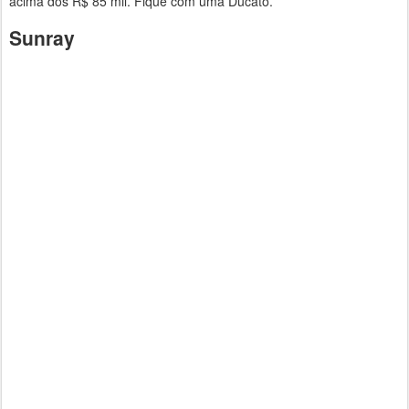
acima dos R$ 85 mil. Fique com uma Ducato.
Sunray