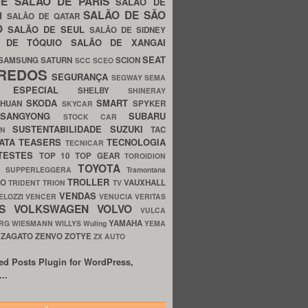
UE
SALÃO DE PARIS
SALÃO DE
SALÃO DE SÃO
IM
SALÃO DE QATAR
O
SALÃO DE SEUL
SALÃO DE SIDNEY
O DE TÓQUIO
SALÃO DE XANGAI
SEAT
SAMSUNG
SATURN
SCION
SCC
SCEO
REDOS
SEGURANÇA
SEGWAY
SEMA
E ESPECIAL
SHELBY
SHINERAY
SKODA
SMART
GHUAN
SPYKER
SKYCAR
SSANGYONG
SUBARU
STOCK CAR
SUSTENTABILIDADE
SUZUKI
TAC
WN
ATA
TEASERS
TECNOLOGIA
TECNICAR
TESTES
TOP 10
TOP GEAR
TOROIDION
TOYOTA
G SUPPERLEGGERA
Tramontana
TROLLER
TO
VAUXHALL
TRIDENT
TRION
TV
VENDAS
ELOZZI
VENCER
VENUCIA
VERITAS
OS
VOLKSWAGEN
VOLVO
VULCA
YAMAHA
URG
WIESMANN
WILLYS
Wuling
YEMA
ZAGATO
ZENVO
ZOTYE
O
ZX AUTO