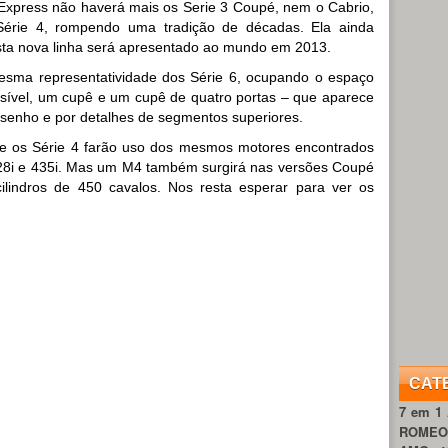
oExpress não haverá mais os Serie 3 Coupé, nem o Cabrio,
Série 4, rompendo uma tradição de décadas. Ela ainda
esta nova linha será apresentado ao mundo em 2013.
esma representatividade dos Série 6, ocupando o espaço
rsível, um cupê e um cupê de quatro portas – que aparece
esenho e por detalhes de segmentos superiores.
nte os Série 4 farão uso dos mesmos motores encontrados
428i e 435i. Mas um M4 também surgirá nas versões Coupé
ilindros de 450 cavalos. Nos resta esperar para ver os
CAT
7 em 1
ROME