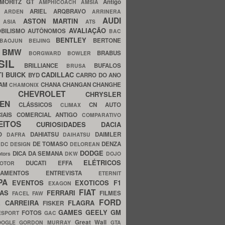
MORITZ GT
Antigo
AMPHICOACH
AMSIA
ARIEL
ARQBRAVO
A
ARDEN
ARRINERA
AUDI
ASTON MARTIN
O
ASIA
ATS
AVALIAÇÃO
BILISMO
AUTÔNOMOS
BAC
BENTLEY
BERTONE
BAOJUN
BEIJING
BMW
BRABUS
A
BORGWARD
BOWLER
SIL
BRILLIANCE
BUFALOS
BRUSA
TI
BUICK
CADILLAC
BYD
CARRO DO ANO
HAM
CHANA
CHANGAN
CHANGHE
CHAMONIX
CHEVROLET
ERY
CHRYSLER
ROEN
CLÁSSICOS
CN AUTO
CLIMAX
CIAIS
COMERCIAL ANTIGO
COMPARATIVO
CEITOS
CURIOSIDADES
DACIA
OO
DAHIATSU
DAIMLER
DAFRA
DAIHATSU
N
DE TOMASO
DENZA
DC DESIGN
DELOREAN
DODGE
DICA DA SEMANA
otors
DKW
DOJO
ELÉTRICOS
DUCATI
EFFA
MOTOR
ACAMENTOS
ENTREVISTA
ETERNIT
PA
EVENTOS
EXOTICOS
F1
EXAGON
FIAT
CAS
FERRARI
FILMES
FACEL
FAW
FORD
E CARREIRA
FLAGRA
FISKER
GAMES
GEELY
GM
FOTOS
ESPORT
GAC
Great Wall
OOGLE
GORDON MURRAY
GTA