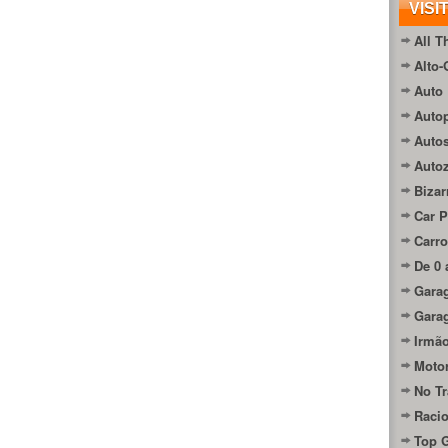
VISI
All T
Alto-
Auto 
Autop
Auto
Auto
Bizar
Car P
Carro
De 0 
Gara
Gara
Irmão
Moto
No Tr
Raci
Top 