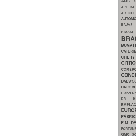
AMG
A
APTER
ARTIG
AUTOMO
BAJAJ
BIMOT
BRA
BUGAT
CATER
CH
CIT
COMER
CON
DAEW
DATSU
DianZi M
DR 
EMPL
EURO
FÁBRI
FIM D
FORTUN
GMC
G