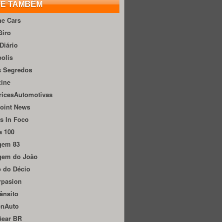
TE TAMBÉM
he Cars
Giro
Diário
olis
s Segredos
zine
ricesAutomotivas
oint News
s In Foco
a 100
gem 83
gem do João
 do Décio
rpasion
ânsito
onAuto
Gear BR