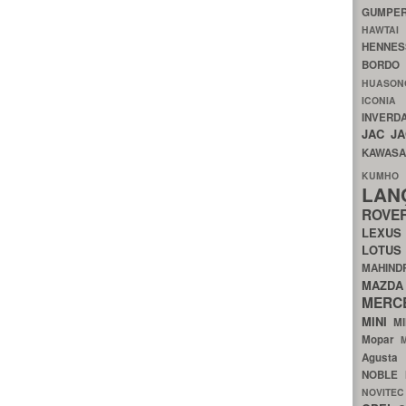
GUMP
HAWTA
HENNE
BORDO
HUASO
ICON
INVERD
JAC
J
KAWAS
KU
LA
ROV
LEXU
LOTU
MAHIN
MA
MERC
MINI
M
Mopar
Agust
NOBLE
NOVITE