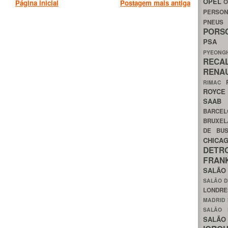
OPEL
O
Página inicial
Postagem mais antiga
PERSON
PNEU
POR
PS
PYEON
RECA
RENA
RIMAC
ROYC
SAA
BARCE
BRUXE
DE BU
CHIC
DETR
FRA
SALÃO
SALÃO D
LONDR
MADRID
SALÃO
SALÃO