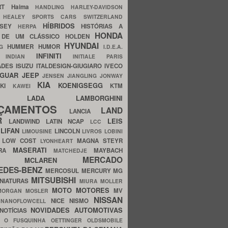
ERT
Haima
HANDLING
HARLEY-DAVIDSON
I
HEALEY SPORTS CARS SWITZERLAND
HÍBRIDOS
SSEY
HISTÓRIAS A
HERPA
HONDA
 DE UM CLÁSSICO
HOLDEN
HYUNDAI
HUMMER
HUMOR
NG
I.D.E.A.
INFINITI
IA
INDIAN
INITIALE PARIS
ADES
ISUZU
ITALDESIGN-GIUGIARO
IVECO
AGUAR
JEEP
JENSEN
JIANGLING
JONWAY
KIA
KOENIGSEGG
AKI
KTM
KAWEI
LADA
LAMBORGHINI
MHO
NÇAMENTOS
LAND
LANCIA
ER
LEIS
LANDWIND
LATIN NCAP
LCC
S
LIFAN
LINCOLN
LIMOUSINE
LIVROS
LOBINI
S
LOW COST
MAGNA STEYR
LYONHEART
MASERATI
DRA
MAYBACH
MATCHEDJE
MERCADO
ZDA
MCLAREN
EDES-BENZ
MERCOSUL
MERCURY
MG
MITSUBISHI
INIATURAS
MIURA
MOLLER
MOTO
MOTORES
MV
MORGAN
MOSLER
NISSAN
a
NICE
NISMO
NANOFLOWCELL
NOVIDADES AUTOMOTIVAS
NOTÍCIAS
C
O FUSQUINHA
OETTINGER
OLDSMOBILE