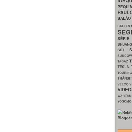
IORQ
PEQU
PAUL
SALÃ
SALEEN
SEG
SÉRI
SHUAN
SRT
SUNDO
T
TAGAZ
TESLA
TOURIN
TRÂNSI
VEECO
V
VIDE
WARTB
YOGOM