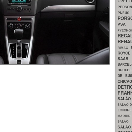
OPEL
O
PERSON
PNEU
POR
PS
PYEON
RECA
RENA
RIMAC
ROYC
SAA
BARCE
BRUXE
DE BU
CHIC
DETR
FRA
SALÃO
SALÃO D
LONDR
MADRID
SALÃO
SALÃO