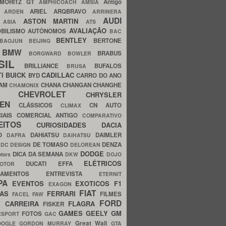
MORITZ GT
Antigo
AMPHICOACH
AMSIA
ARIEL
ARQBRAVO
A
ARDEN
ARRINERA
AUDI
ASTON MARTIN
O
ASIA
ATS
AVALIAÇÃO
BILISMO
AUTÔNOMOS
BAC
BENTLEY
BERTONE
BAOJUN
BEIJING
BMW
BRABUS
A
BORGWARD
BOWLER
SIL
BRILLIANCE
BUFALOS
BRUSA
TI
BUICK
CADILLAC
BYD
CARRO DO ANO
HAM
CHANA
CHANGAN
CHANGHE
CHAMONIX
CHEVROLET
ERY
CHRYSLER
ROEN
CLÁSSICOS
CN AUTO
CLIMAX
CIAIS
COMERCIAL ANTIGO
COMPARATIVO
CEITOS
CURIOSIDADES
DACIA
OO
DAHIATSU
DAIMLER
DAFRA
DAIHATSU
N
DE TOMASO
DENZA
DC DESIGN
DELOREAN
DODGE
DICA DA SEMANA
otors
DKW
DOJO
ELÉTRICOS
DUCATI
EFFA
MOTOR
ACAMENTOS
ENTREVISTA
ETERNIT
PA
EVENTOS
EXOTICOS
F1
EXAGON
FIAT
CAS
FERRARI
FILMES
FACEL
FAW
FORD
E CARREIRA
FLAGRA
FISKER
GAMES
GEELY
GM
FOTOS
ESPORT
GAC
Great Wall
OOGLE
GORDON MURRAY
GTA