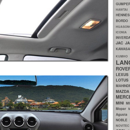
GUMP
HAWTA
HENNE
BORDO
HUASO
ICON
INVERD
JAC
J
KAWAS
KU
LA
ROV
LEXU
LOTU
MAHIN
MA
MERC
MINI
M
Mopar
Agust
NOBLE
NOVITE