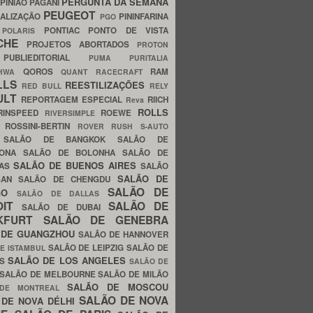
PERGUNTA DA SEMANA
PINIÃO
PAGANI
PEUGEOT
ALIZAÇÃO
PININFARINA
PGO
S
PONTIAC
PONTO DE VISTA
POLARIS
SCHE
PROJETOS ABORTADOS
PROTON
A
PUBLIEDITORIAL
PUMA
PURITALIA
QOROS
RAM
GHWA
QUANT
RACECRAFT
LLS
REESTILIZAÇÕES
RED BULL
RELY
ULT
REPORTAGEM ESPECIAL
RIICH
Reva
ROLLS
RINSPEED
ROEWE
RIVERSIMPLE
E
ROSSINI-BERTIN
ROVER
RUSH
S-AUTO
B
SALÃO DE BANGKOK
SALÃO DE
LONA
SALÃO DE BOLONHA
SALÃO DE
SALÃO DE BUENOS AIRES
LAS
SALÃO
SALÃO DE
SAN
SALÃO DE CHENGDU
SALÃO DE
AGO
SALÃO DE DALLAS
OIT
SALÃO DE
SALÃO DE DUBAI
NKFURT
SALÃO DE GENEBRA
 DE GUANGZHOU
SALÃO DE HANNOVER
SALÃO DE LEIPZIG
SALÃO DE
E ISTAMBUL
SALÃO DE LOS ANGELES
ES
SALÃO DE
SALÃO DE MELBOURNE
SALÃO DE MILÃO
SALÃO DE MOSCOU
 DE MONTREAL
SALÃO DE NOVA
 DE NOVA DÉLHI