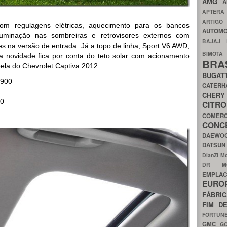
AMG
A
APTER
ARTIG
om regulagens elétricas, aquecimento para os bancos
AUTOMO
iluminação nas sombreiras e retrovisores externos com
BAJAJ
na versão de entrada. Já a topo de linha, Sport V6 AWD,
BIMOT
 novidade fica por conta do teto solar com acionamento
BRA
abela do Chevrolet Captiva 2012.
BUGAT
.900
CATER
CH
00
CIT
COMER
CON
DAEW
DATSU
DianZi M
DR 
EMPL
EURO
FÁBRI
FIM D
FORTUN
GMC
G