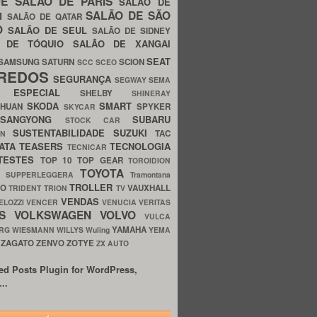
UE
SALÃO DE PARIS
SALÃO DE
SALÃO DE SÃO
IM
SALÃO DE QATAR
O
SALÃO DE SEUL
SALÃO DE SIDNEY
O DE TÓQUIO
SALÃO DE XANGAI
SEAT
SAMSUNG
SATURN
SCION
SCC
SCEO
REDOS
SEGURANÇA
SEGWAY
SEMA
E ESPECIAL
SHELBY
SHINERAY
SKODA
SMART
GHUAN
SPYKER
SKYCAR
SSANGYONG
SUBARU
STOCK CAR
SUSTENTABILIDADE
SUZUKI
TAC
WN
ATA
TEASERS
TECNOLOGIA
TECNICAR
TESTES
TOP 10
TOP GEAR
TOROIDION
TOYOTA
G SUPPERLEGGERA
Tramontana
TROLLER
TO
VAUXHALL
TRIDENT
TRION
TV
VENDAS
ELOZZI
VENCER
VENUCIA
VERITAS
OS
VOLKSWAGEN
VOLVO
VULCA
YAMAHA
URG
WIESMANN
WILLYS
Wuling
YEMA
ZAGATO
ZENVO
ZOTYE
O
ZX AUTO