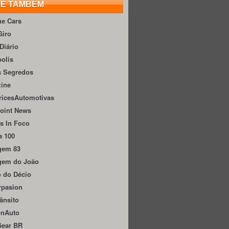
TE TAMBÉM
he Cars
Giro
Diário
olis
s Segredos
zine
ricesAutomotivas
oint News
s In Foco
a 100
gem 83
gem do João
 do Décio
rpasion
ânsito
onAuto
Gear BR