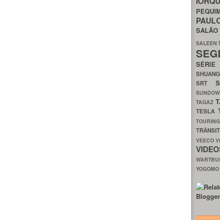
IORQ
PEQU
PAUL
SALÃ
SALEEN
SEG
SÉRI
SHUAN
SRT
SUNDO
T
TAGAZ
TESLA
TOURIN
TRÂNSI
VEECO
V
VIDE
WARTB
YOGOM