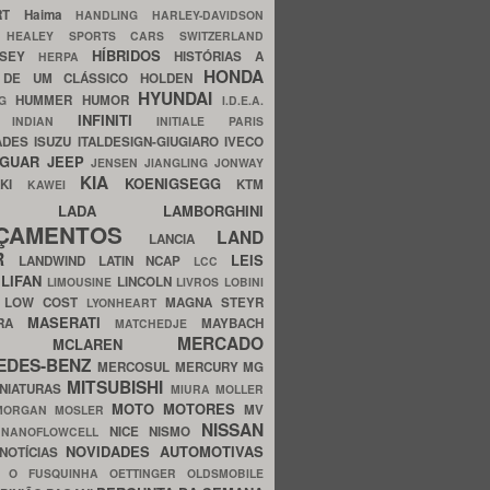
ERT
Haima
HANDLING
HARLEY-DAVIDSON
I
HEALEY SPORTS CARS SWITZERLAND
HÍBRIDOS
SSEY
HISTÓRIAS A
HERPA
HONDA
 DE UM CLÁSSICO
HOLDEN
HYUNDAI
HUMMER
HUMOR
NG
I.D.E.A.
INFINITI
IA
INDIAN
INITIALE PARIS
ADES
ISUZU
ITALDESIGN-GIUGIARO
IVECO
AGUAR
JEEP
JENSEN
JIANGLING
JONWAY
KIA
KOENIGSEGG
AKI
KTM
KAWEI
LADA
LAMBORGHINI
MHO
NÇAMENTOS
LAND
LANCIA
ER
LEIS
LANDWIND
LATIN NCAP
LCC
S
LIFAN
LINCOLN
LIMOUSINE
LIVROS
LOBINI
S
LOW COST
MAGNA STEYR
LYONHEART
MASERATI
DRA
MAYBACH
MATCHEDJE
MERCADO
ZDA
MCLAREN
EDES-BENZ
MERCOSUL
MERCURY
MG
MITSUBISHI
INIATURAS
MIURA
MOLLER
MOTO
MOTORES
MV
MORGAN
MOSLER
NISSAN
a
NICE
NISMO
NANOFLOWCELL
NOVIDADES AUTOMOTIVAS
NOTÍCIAS
C
O FUSQUINHA
OETTINGER
OLDSMOBILE