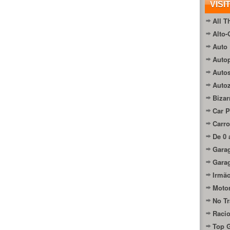
VISI
All T
Alto-
Auto 
Autop
Auto
Auto
Bizar
Car P
Carro
De 0 
Gara
Gara
Irmão
Moto
No Tr
Raci
Top 