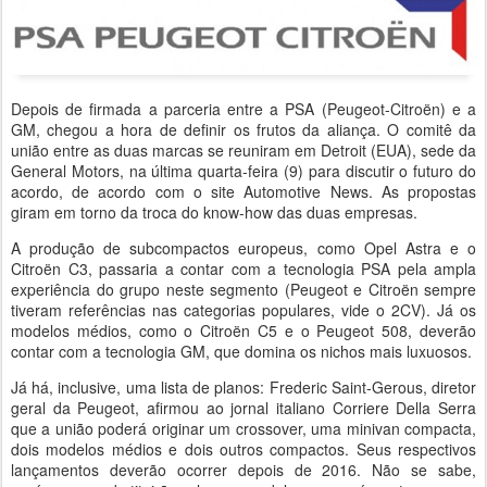
Depois de firmada a parceria entre a PSA (Peugeot-Citroën) e a
GM, chegou a hora de definir os frutos da aliança. O comitê da
união entre as duas marcas se reuniram em Detroit (EUA), sede da
General Motors, na última quarta-feira (9) para discutir o futuro do
acordo, de acordo com o site Automotive News. As propostas
giram em torno da troca do know-how das duas empresas.
A produção de subcompactos europeus, como Opel Astra e o
Citroën C3, passaria a contar com a tecnologia PSA pela ampla
experiência do grupo neste segmento (Peugeot e Citroën sempre
tiveram referências nas categorias populares, vide o 2CV). Já os
modelos médios, como o Citroën C5 e o Peugeot 508, deverão
contar com a tecnologia GM, que domina os nichos mais luxuosos.
Já há, inclusive, uma lista de planos: Frederic Saint-Gerous, diretor
geral da Peugeot, afirmou ao jornal italiano Corriere Della Serra
que a união poderá originar um crossover, uma minivan compacta,
dois modelos médios e dois outros compactos. Seus respectivos
lançamentos deverão ocorrer depois de 2016. Não se sabe,