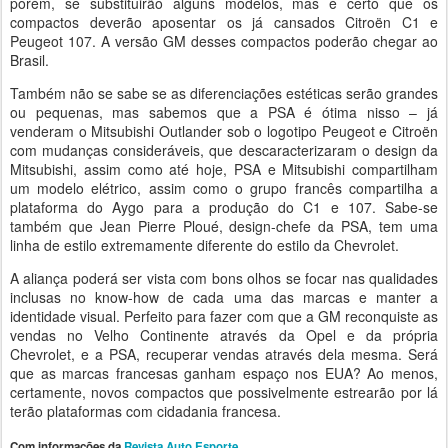
porém, se substituirão alguns modelos, mas é certo que os
compactos deverão aposentar os já cansados Citroën C1 e
Peugeot 107. A versão GM desses compactos poderão chegar ao
Brasil.
Também não se sabe se as diferenciações estéticas serão grandes
ou pequenas, mas sabemos que a PSA é ótima nisso – já
venderam o Mitsubishi Outlander sob o logotipo Peugeot e Citroën
com mudanças consideráveis, que descaracterizaram o design da
Mitsubishi, assim como até hoje, PSA e Mitsubishi compartilham
um modelo elétrico, assim como o grupo francês compartilha a
plataforma do Aygo para a produção do C1 e 107. Sabe-se
também que Jean Pierre Ploué, design-chefe da PSA, tem uma
linha de estilo extremamente diferente do estilo da Chevrolet.
A aliança poderá ser vista com bons olhos se focar nas qualidades
inclusas no know-how de cada uma das marcas e manter a
identidade visual. Perfeito para fazer com que a GM reconquiste as
vendas no Velho Continente através da Opel e da própria
Chevrolet, e a PSA, recuperar vendas através dela mesma. Será
que as marcas francesas ganham espaço nos EUA? Ao menos,
certamente, novos compactos que possivelmente estrearão por lá
terão plataformas com cidadania francesa.
Com informações da
Revista Auto Esporte