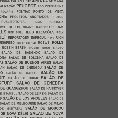
PERGUNTA DA SEMANA
PINIÃO
PAGANI
PEUGEOT
ALIZAÇÃO
PININFARINA
PGO
S
PONTIAC
PONTO DE VISTA
POLARIS
SCHE
PROJETOS ABORTADOS
PROTON
A
PUBLIEDITORIAL
PUMA
PURITALIA
QOROS
RAM
GHWA
QUANT
RACECRAFT
LLS
REESTILIZAÇÕES
RED BULL
RELY
ULT
REPORTAGEM ESPECIAL
RIICH
Reva
ROLLS
RINSPEED
ROEWE
RIVERSIMPLE
E
ROSSINI-BERTIN
ROVER
RUSH
S-AUTO
B
SALÃO DE BANGKOK
SALÃO DE
LONA
SALÃO DE BOLONHA
SALÃO DE
SALÃO DE BUENOS AIRES
LAS
SALÃO
SALÃO DE
SAN
SALÃO DE CHENGDU
SALÃO DE
AGO
SALÃO DE DALLAS
OIT
SALÃO DE
SALÃO DE DUBAI
NKFURT
SALÃO DE GENEBRA
 DE GUANGZHOU
SALÃO DE HANNOVER
SALÃO DE LEIPZIG
SALÃO DE
E ISTAMBUL
SALÃO DE LOS ANGELES
ES
SALÃO DE
SALÃO DE MELBOURNE
SALÃO DE MILÃO
SALÃO DE MOSCOU
 DE MONTREAL
SALÃO DE NOVA
 DE NOVA DÉLHI