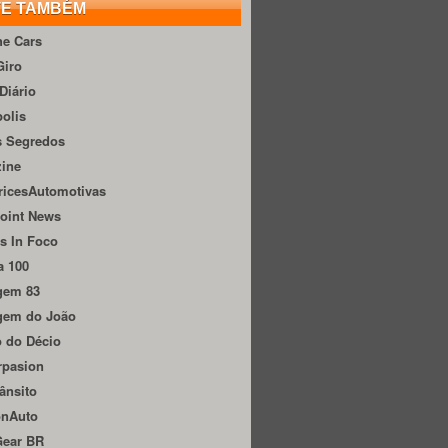
TE TAMBÉM
he Cars
Giro
Diário
olis
s Segredos
zine
ricesAutomotivas
oint News
s In Foco
a 100
gem 83
gem do João
 do Décio
rpasion
ânsito
onAuto
Gear BR