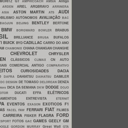
MORITZ GT
Antigo
AMPHICOACH
AMSIA
ARIEL
ARQBRAVO
A
ARDEN
ARRINERA
AUDI
ASTON MARTIN
O
ASIA
ATS
AVALIAÇÃO
BILISMO
AUTÔNOMOS
BAC
BENTLEY
BERTONE
BAOJUN
BEIJING
BMW
BRABUS
A
BORGWARD
BOWLER
SIL
BRILLIANCE
BUFALOS
BRUSA
TI
BUICK
CADILLAC
BYD
CARRO DO ANO
HAM
CHANA
CHANGAN
CHANGHE
CHAMONIX
CHEVROLET
ERY
CHRYSLER
ROEN
CLÁSSICOS
CN AUTO
CLIMAX
CIAIS
COMERCIAL ANTIGO
COMPARATIVO
CEITOS
CURIOSIDADES
DACIA
OO
DAHIATSU
DAIMLER
DAFRA
DAIHATSU
N
DE TOMASO
DENZA
DC DESIGN
DELOREAN
DODGE
DICA DA SEMANA
otors
DKW
DOJO
ELÉTRICOS
DUCATI
EFFA
MOTOR
ACAMENTOS
ENTREVISTA
ETERNIT
PA
EVENTOS
EXOTICOS
F1
EXAGON
FIAT
CAS
FERRARI
FILMES
FACEL
FAW
FORD
E CARREIRA
FLAGRA
FISKER
GAMES
GEELY
GM
FOTOS
ESPORT
GAC
Great Wall
OOGLE
GORDON MURRAY
GTA