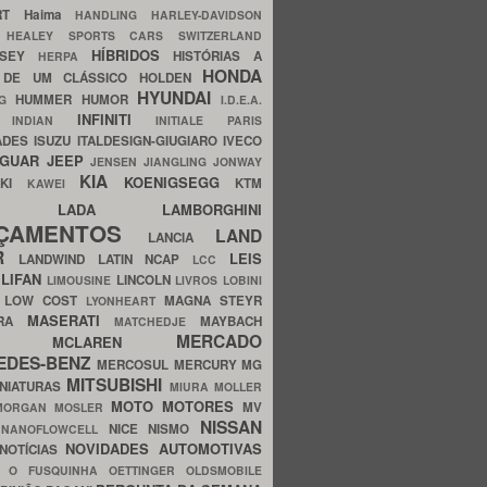
ERT
Haima
HANDLING
HARLEY-DAVIDSON
I
HEALEY SPORTS CARS SWITZERLAND
HÍBRIDOS
SSEY
HISTÓRIAS A
HERPA
HONDA
 DE UM CLÁSSICO
HOLDEN
HYUNDAI
HUMMER
HUMOR
NG
I.D.E.A.
INFINITI
IA
INDIAN
INITIALE PARIS
ADES
ISUZU
ITALDESIGN-GIUGIARO
IVECO
AGUAR
JEEP
JENSEN
JIANGLING
JONWAY
KIA
KOENIGSEGG
AKI
KTM
KAWEI
LADA
LAMBORGHINI
MHO
NÇAMENTOS
LAND
LANCIA
ER
LEIS
LANDWIND
LATIN NCAP
LCC
S
LIFAN
LINCOLN
LIMOUSINE
LIVROS
LOBINI
S
LOW COST
MAGNA STEYR
LYONHEART
MASERATI
DRA
MAYBACH
MATCHEDJE
MERCADO
ZDA
MCLAREN
EDES-BENZ
MERCOSUL
MERCURY
MG
MITSUBISHI
INIATURAS
MIURA
MOLLER
MOTO
MOTORES
MV
MORGAN
MOSLER
NISSAN
a
NICE
NISMO
NANOFLOWCELL
NOVIDADES AUTOMOTIVAS
NOTÍCIAS
C
O FUSQUINHA
OETTINGER
OLDSMOBILE