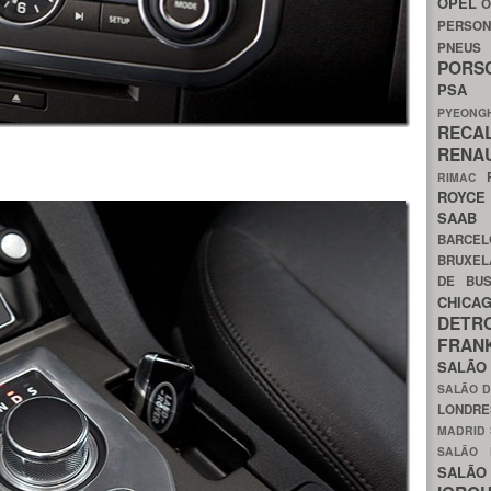
OPEL
O
PERSON
PNEU
POR
PS
PYEON
RECA
RENA
RIMAC
ROYC
SAA
BARCE
BRUXE
DE BU
CHIC
DETR
FRA
SALÃO
SALÃO D
LONDR
MADRID
SALÃO
SALÃO