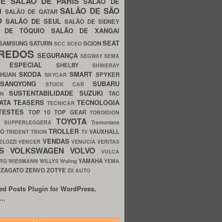
UE
SALÃO DE PARIS
SALÃO DE
SALÃO DE SÃO
IM
SALÃO DE QATAR
O
SALÃO DE SEUL
SALÃO DE SIDNEY
O DE TÓQUIO
SALÃO DE XANGAI
SEAT
SAMSUNG
SATURN
SCION
SCC
SCEO
REDOS
SEGURANÇA
SEGWAY
SEMA
E ESPECIAL
SHELBY
SHINERAY
SKODA
SMART
GHUAN
SPYKER
SKYCAR
SSANGYONG
SUBARU
STOCK CAR
SUSTENTABILIDADE
SUZUKI
TAC
WN
ATA
TEASERS
TECNOLOGIA
TECNICAR
TESTES
TOP 10
TOP GEAR
TOROIDION
TOYOTA
G SUPPERLEGGERA
Tramontana
TROLLER
TO
VAUXHALL
TRIDENT
TRION
TV
VENDAS
ELOZZI
VENCER
VENUCIA
VERITAS
OS
VOLKSWAGEN
VOLVO
VULCA
YAMAHA
URG
WIESMANN
WILLYS
Wuling
YEMA
ZAGATO
ZENVO
ZOTYE
O
ZX AUTO