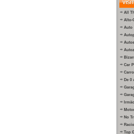
VISI
All T
Alto-
Auto 
Autop
Auto
Auto
Bizar
Car P
Carro
De 0 
Gara
Gara
Irmão
Moto
No Tr
Raci
Top 