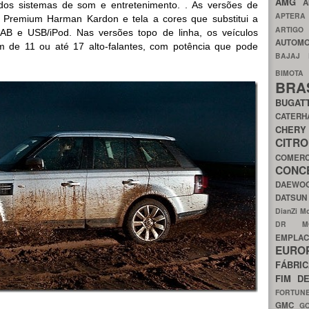
AMG
A
dos sistemas de som e entretenimento. . As versões de
APTER
s Premium Harman Kardon e tela a cores que substitui a
ARTIG
DAB e USB/iPod. Nas versões topo de linha, os veículos
AUTOMO
 de 11 ou até 17 alto-falantes, com potência que pode
BAJAJ
BIMOT
BRA
BUGAT
CATER
CH
CIT
COMER
CON
DAEW
DATSU
DianZi M
DR 
EMPL
EURO
FÁBRI
FIM D
FORTUN
GMC
G