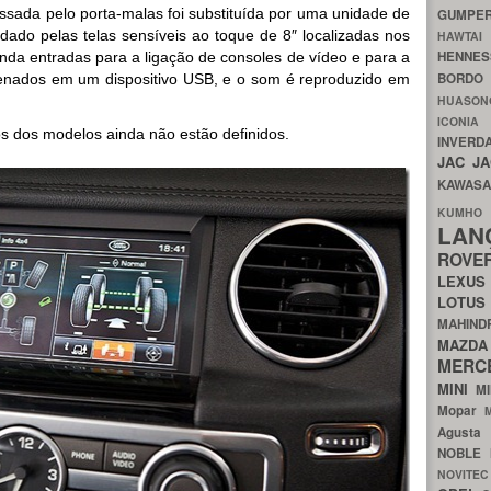
ssada pelo porta-malas foi substituída por uma unidade de
GUMP
ado pelas telas sensíveis ao toque de 8″ localizadas nos
HAWTA
HENNE
inda entradas para a ligação de consoles de vídeo e para a
BORDO
nados em um dispositivo USB, e o som é reproduzido em
HUASO
ICON
os dos modelos ainda não estão definidos.
INVERD
JAC
J
KAWAS
KU
LA
ROV
LEXU
LOTU
MAHIN
MA
MERC
MINI
M
Mopar
Agust
NOBLE
NOVITE