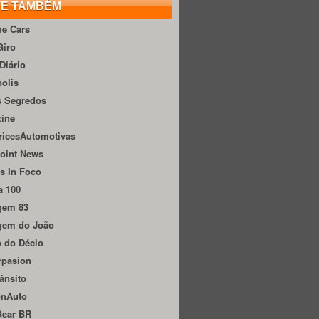
TE TAMBÉM
he Cars
Giro
Diário
olis
s Segredos
zine
ricesAutomotivas
oint News
s In Foco
a 100
gem 83
gem do João
 do Décio
rpasion
ânsito
onAuto
Gear BR