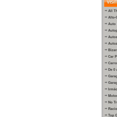
VISI
All T
Alto-
Auto 
Autop
Auto
Auto
Bizar
Car P
Carro
De 0 
Gara
Gara
Irmão
Moto
No Tr
Raci
Top 