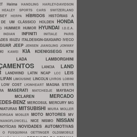
ERT
Haima
HANDLING
HARLEY-DAVIDSON
I
HEALEY SPORTS CARS SWITZERLAND
HÍBRIDOS
SSEY
HISTÓRIAS A
HERPA
HONDA
 DE UM CLÁSSICO
HOLDEN
HYUNDAI
HUMMER
HUMOR
NG
I.D.E.A.
INFINITI
IA
INDIAN
INITIALE PARIS
ADES
ISUZU
ITALDESIGN-GIUGIARO
IVECO
AGUAR
JEEP
JENSEN
JIANGLING
JONWAY
KIA
KOENIGSEGG
AKI
KTM
KAWEI
LADA
LAMBORGHINI
MHO
NÇAMENTOS
LAND
LANCIA
ER
LEIS
LANDWIND
LATIN NCAP
LCC
S
LIFAN
LINCOLN
LIMOUSINE
LIVROS
LOBINI
S
LOW COST
MAGNA STEYR
LYONHEART
MASERATI
DRA
MAYBACH
MATCHEDJE
MERCADO
ZDA
MCLAREN
EDES-BENZ
MERCOSUL
MERCURY
MG
MITSUBISHI
INIATURAS
MIURA
MOLLER
MOTO
MOTORES
MV
MORGAN
MOSLER
NISSAN
a
NICE
NISMO
NANOFLOWCELL
NOVIDADES AUTOMOTIVAS
NOTÍCIAS
C
O FUSQUINHA
OETTINGER
OLDSMOBILE