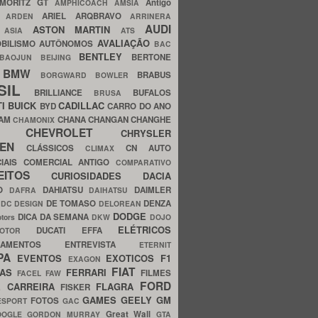
MORITZ GT
Antigo
AMPHICOACH
AMSIA
ARIEL
ARQBRAVO
A
ARDEN
ARRINERA
AUDI
ASTON MARTIN
O
ASIA
ATS
AVALIAÇÃO
BILISMO
AUTÔNOMOS
BAC
BENTLEY
BERTONE
BAOJUN
BEIJING
BMW
BRABUS
A
BORGWARD
BOWLER
SIL
BRILLIANCE
BUFALOS
BRUSA
TI
BUICK
CADILLAC
BYD
CARRO DO ANO
HAM
CHANA
CHANGAN
CHANGHE
CHAMONIX
CHEVROLET
ERY
CHRYSLER
ROEN
CLÁSSICOS
CN AUTO
CLIMAX
CIAIS
COMERCIAL ANTIGO
COMPARATIVO
CEITOS
CURIOSIDADES
DACIA
OO
DAHIATSU
DAIMLER
DAFRA
DAIHATSU
N
DE TOMASO
DENZA
DC DESIGN
DELOREAN
DODGE
DICA DA SEMANA
otors
DKW
DOJO
ELÉTRICOS
DUCATI
EFFA
MOTOR
ACAMENTOS
ENTREVISTA
ETERNIT
PA
EVENTOS
EXOTICOS
F1
EXAGON
FIAT
CAS
FERRARI
FILMES
FACEL
FAW
FORD
E CARREIRA
FLAGRA
FISKER
GAMES
GEELY
GM
FOTOS
ESPORT
GAC
Great Wall
OOGLE
GORDON MURRAY
GTA