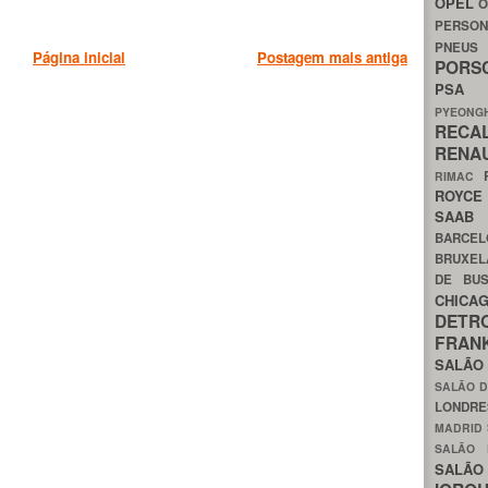
OPEL
O
PERSON
PNEU
Página inicial
Postagem mais antiga
POR
PS
PYEON
RECA
RENA
RIMAC
ROYC
SAA
BARCE
BRUXE
DE BU
CHIC
DETR
FRA
SALÃO
SALÃO D
LONDR
MADRID
SALÃO
SALÃO