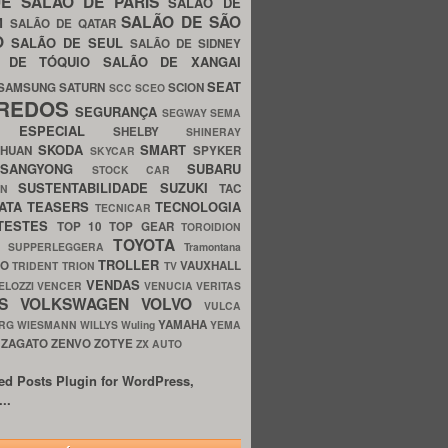
UE
SALÃO DE PARIS
SALÃO DE
SALÃO DE SÃO
IM
SALÃO DE QATAR
O
SALÃO DE SEUL
SALÃO DE SIDNEY
O DE TÓQUIO
SALÃO DE XANGAI
SEAT
SAMSUNG
SATURN
SCION
SCC
SCEO
REDOS
SEGURANÇA
SEGWAY
SEMA
E ESPECIAL
SHELBY
SHINERAY
SKODA
SMART
GHUAN
SPYKER
SKYCAR
SSANGYONG
SUBARU
STOCK CAR
SUSTENTABILIDADE
SUZUKI
TAC
WN
ATA
TEASERS
TECNOLOGIA
TECNICAR
TESTES
TOP 10
TOP GEAR
TOROIDION
TOYOTA
G SUPPERLEGGERA
Tramontana
TROLLER
TO
VAUXHALL
TRIDENT
TRION
TV
VENDAS
ELOZZI
VENCER
VENUCIA
VERITAS
OS
VOLKSWAGEN
VOLVO
VULCA
YAMAHA
URG
WIESMANN
WILLYS
Wuling
YEMA
ZAGATO
ZENVO
ZOTYE
O
ZX AUTO