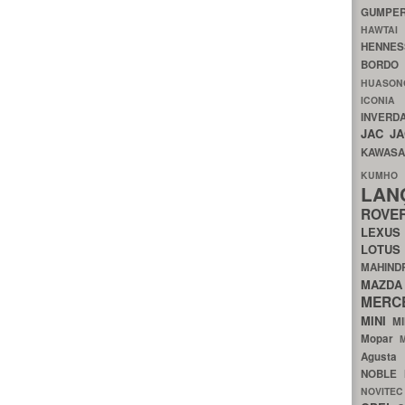
GUMP
HAWTA
HENNE
BORDO
HUASO
ICON
INVERD
JAC
J
KAWAS
KU
LA
ROV
LEXU
LOTU
MAHIN
MA
MERC
MINI
M
Mopar
Agust
NOBLE
NOVITE