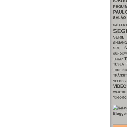
IORQ
PEQU
PAUL
SALÃ
SALEEN
SEG
SÉRI
SHUAN
SRT
SUNDO
T
TAGAZ
TESLA
TOURIN
TRÂNSI
VEECO
V
VIDE
WARTB
YOGOM