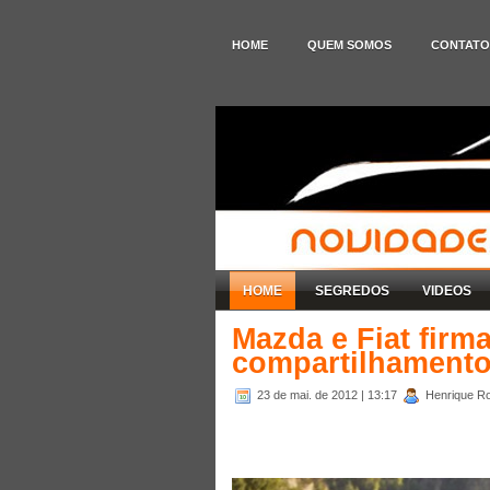
HOME
QUEM SOMOS
CONTATO
HOME
SEGREDOS
VIDEOS
Mazda e Fiat firm
compartilhamento
23 de mai. de 2012
| 13:17
Henrique Ro