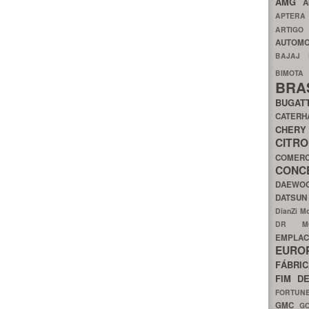
AMG
A
APTER
ARTIG
AUTOMO
BAJAJ
BIMOT
BRA
BUGAT
CATER
CH
CIT
COMER
CON
DAEW
DATSU
DianZi M
DR 
EMPL
EURO
FÁBRI
FIM D
FORTUN
GMC
G