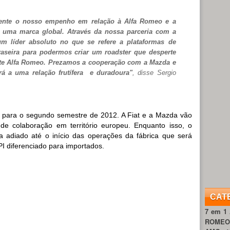
mente o nosso empenho em relação à Alfa Romeo e a
a uma marca global. Através da nossa parceria com a
 líder absoluto no que se refere a plataformas de
aseira para podermos criar um roadster que desperte
nte Alfa Romeo. Prezamos a cooperação com a Mazda e
rá a uma relação frutífera e duradoura"
, disse Sergio
ta para o segundo semestre de 2012. A Fiat e a Mazda vão
 de colaboração em território europeu. Enquanto isso, o
a adiado até o início das operações da fábrica que será
PI diferenciado para importados.
CAT
7 em 1
ROME