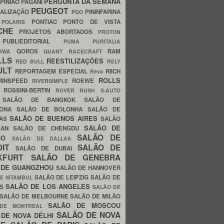
PERGUNTA DA SEMANA
PINIÃO
PAGANI
PEUGEOT
ALIZAÇÃO
PININFARINA
PGO
S
PONTIAC
PONTO DE VISTA
POLARIS
SCHE
PROJETOS ABORTADOS
PROTON
A
PUBLIEDITORIAL
PUMA
PURITALIA
QOROS
RAM
GHWA
QUANT
RACECRAFT
LLS
REESTILIZAÇÕES
RED BULL
RELY
ULT
REPORTAGEM ESPECIAL
RIICH
Reva
ROLLS
RINSPEED
ROEWE
RIVERSIMPLE
E
ROSSINI-BERTIN
ROVER
RUSH
S-AUTO
B
SALÃO DE BANGKOK
SALÃO DE
LONA
SALÃO DE BOLONHA
SALÃO DE
SALÃO DE BUENOS AIRES
LAS
SALÃO
SALÃO DE
SAN
SALÃO DE CHENGDU
SALÃO DE
AGO
SALÃO DE DALLAS
OIT
SALÃO DE
SALÃO DE DUBAI
NKFURT
SALÃO DE GENEBRA
 DE GUANGZHOU
SALÃO DE HANNOVER
SALÃO DE LEIPZIG
SALÃO DE
E ISTAMBUL
SALÃO DE LOS ANGELES
ES
SALÃO DE
SALÃO DE MELBOURNE
SALÃO DE MILÃO
SALÃO DE MOSCOU
 DE MONTREAL
SALÃO DE NOVA
 DE NOVA DÉLHI