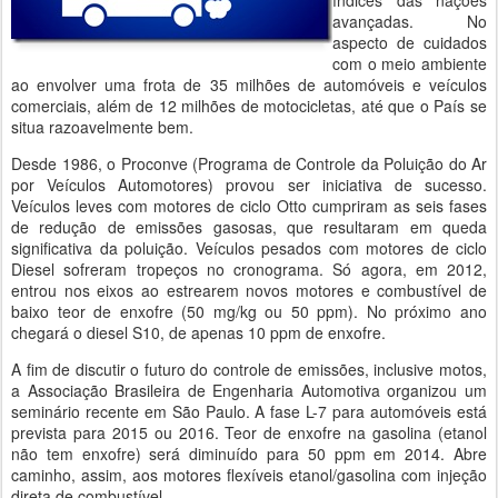
índices das nações
avançadas. No
aspecto de cuidados
com o meio ambiente
ao envolver uma frota de 35 milhões de automóveis e veículos
comerciais, além de 12 milhões de motocicletas, até que o País se
situa razoavelmente bem.
Desde 1986, o Proconve (Programa de Controle da Poluição do Ar
por Veículos Automotores) provou ser iniciativa de sucesso.
Veículos leves com motores de ciclo Otto cumpriram as seis fases
de redução de emissões gasosas, que resultaram em queda
significativa da poluição. Veículos pesados com motores de ciclo
Diesel sofreram tropeços no cronograma. Só agora, em 2012,
entrou nos eixos ao estrearem novos motores e combustível de
baixo teor de enxofre (50 mg/kg ou 50 ppm). No próximo ano
chegará o diesel S10, de apenas 10 ppm de enxofre.
A fim de discutir o futuro do controle de emissões, inclusive motos,
a Associação Brasileira de Engenharia Automotiva organizou um
seminário recente em São Paulo. A fase L-7 para automóveis está
prevista para 2015 ou 2016. Teor de enxofre na gasolina (etanol
não tem enxofre) será diminuído para 50 ppm em 2014. Abre
caminho, assim, aos motores flexíveis etanol/gasolina com injeção
direta de combustível.