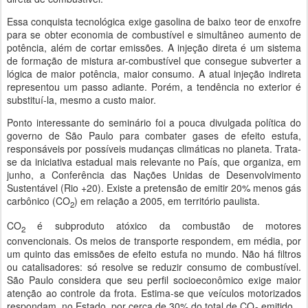
Essa conquista tecnológica exige gasolina de baixo teor de enxofre
para se obter economia de combustível e simultâneo aumento de
potência, além de cortar emissões. A injeção direta é um sistema
de formação de mistura ar-combustível que consegue subverter a
lógica de maior potência, maior consumo. A atual injeção indireta
representou um passo adiante. Porém, a tendência no exterior é
substituí-la, mesmo a custo maior.
Ponto interessante do seminário foi a pouca divulgada política do
governo de São Paulo para combater gases de efeito estufa,
responsáveis por possíveis mudanças climáticas no planeta. Trata-
se da iniciativa estadual mais relevante no País, que organiza, em
junho, a Conferência das Nações Unidas de Desenvolvimento
Sustentável (Rio +20). Existe a pretensão de emitir 20% menos gás
carbônico (CO
) em relação a 2005, em território paulista.
2
CO
é subproduto atóxico da combustão de motores
2
convencionais. Os meios de transporte respondem, em média, por
um quinto das emissões de efeito estufa no mundo. Não há filtros
ou catalisadores: só resolve se reduzir consumo de combustível.
São Paulo considera que seu perfil socioeconômico exige maior
atenção ao controle da frota. Estima-se que veículos motorizados
respondam, no Estado, por cerca de 30% do total de CO
emitido.