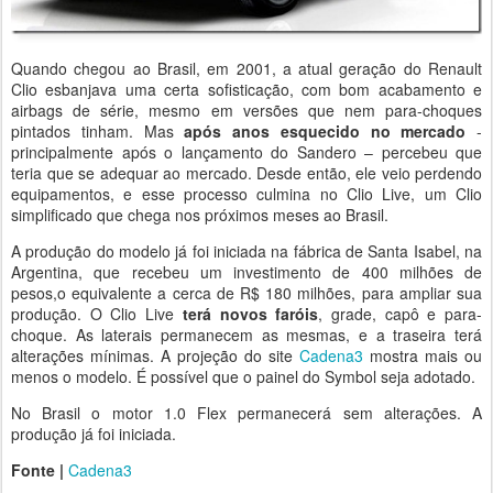
Quando chegou ao Brasil, em 2001, a atual geração do Renault
Clio esbanjava uma certa sofisticação, com bom acabamento e
airbags de série, mesmo em versões que nem para-choques
pintados tinham. Mas
após anos esquecido no mercado
-
principalmente após o lançamento do Sandero – percebeu que
teria que se adequar ao mercado. Desde então, ele veio perdendo
equipamentos, e esse processo culmina no Clio Live, um Clio
simplificado que chega nos próximos meses ao Brasil.
A produção do modelo já foi iniciada na fábrica de Santa Isabel, na
Argentina, que recebeu um investimento de 400 milhões de
pesos,o equivalente a cerca de R$ 180 milhões, para ampliar sua
produção. O Clio Live
terá novos faróis
, grade, capô e para-
choque. As laterais permanecem as mesmas, e a traseira terá
alterações mínimas. A projeção do site
Cadena3
mostra mais ou
menos o modelo. É possível que o painel do Symbol seja adotado.
No Brasil o motor 1.0 Flex permanecerá sem alterações. A
produção já foi iniciada.
Fonte |
Cadena3