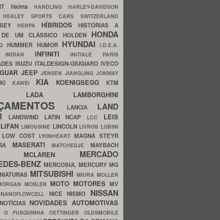
ERT
Haima
HANDLING
HARLEY-DAVIDSON
I
HEALEY SPORTS CARS SWITZERLAND
HÍBRIDOS
SSEY
HISTÓRIAS A
HERPA
HONDA
 DE UM CLÁSSICO
HOLDEN
HYUNDAI
HUMMER
HUMOR
NG
I.D.E.A.
INFINITI
IA
INDIAN
INITIALE PARIS
ADES
ISUZU
ITALDESIGN-GIUGIARO
IVECO
AGUAR
JEEP
JENSEN
JIANGLING
JONWAY
KIA
KOENIGSEGG
AKI
KTM
KAWEI
LADA
LAMBORGHINI
MHO
NÇAMENTOS
LAND
LANCIA
ER
LEIS
LANDWIND
LATIN NCAP
LCC
S
LIFAN
LINCOLN
LIMOUSINE
LIVROS
LOBINI
S
LOW COST
MAGNA STEYR
LYONHEART
MASERATI
DRA
MAYBACH
MATCHEDJE
MERCADO
ZDA
MCLAREN
EDES-BENZ
MERCOSUL
MERCURY
MG
MITSUBISHI
INIATURAS
MIURA
MOLLER
MOTO
MOTORES
MV
MORGAN
MOSLER
NISSAN
a
NICE
NISMO
NANOFLOWCELL
NOVIDADES AUTOMOTIVAS
NOTÍCIAS
C
O FUSQUINHA
OETTINGER
OLDSMOBILE