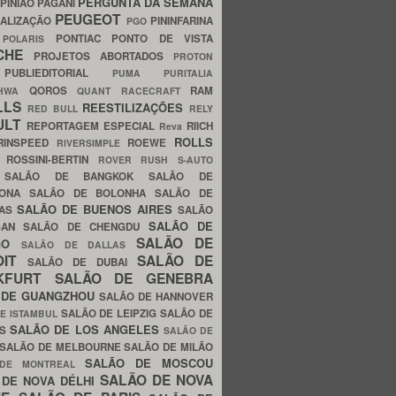
PERGUNTA DA SEMANA
PINIÃO
PAGANI
PEUGEOT
ALIZAÇÃO
PININFARINA
PGO
S
PONTIAC
PONTO DE VISTA
POLARIS
SCHE
PROJETOS ABORTADOS
PROTON
A
PUBLIEDITORIAL
PUMA
PURITALIA
QOROS
RAM
GHWA
QUANT
RACECRAFT
LLS
REESTILIZAÇÕES
RED BULL
RELY
ULT
REPORTAGEM ESPECIAL
RIICH
Reva
ROLLS
RINSPEED
ROEWE
RIVERSIMPLE
E
ROSSINI-BERTIN
ROVER
RUSH
S-AUTO
B
SALÃO DE BANGKOK
SALÃO DE
LONA
SALÃO DE BOLONHA
SALÃO DE
SALÃO DE BUENOS AIRES
LAS
SALÃO
SALÃO DE
SAN
SALÃO DE CHENGDU
SALÃO DE
AGO
SALÃO DE DALLAS
OIT
SALÃO DE
SALÃO DE DUBAI
NKFURT
SALÃO DE GENEBRA
 DE GUANGZHOU
SALÃO DE HANNOVER
SALÃO DE LEIPZIG
SALÃO DE
E ISTAMBUL
SALÃO DE LOS ANGELES
ES
SALÃO DE
SALÃO DE MELBOURNE
SALÃO DE MILÃO
SALÃO DE MOSCOU
 DE MONTREAL
SALÃO DE NOVA
 DE NOVA DÉLHI