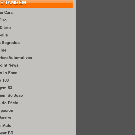
TE TAMBÉM
he Cars
Giro
Diário
olis
s Segredos
zine
ricesAutomotivas
oint News
s In Foco
a 100
gem 83
gem do João
 do Décio
rpasion
ânsito
onAuto
Gear BR