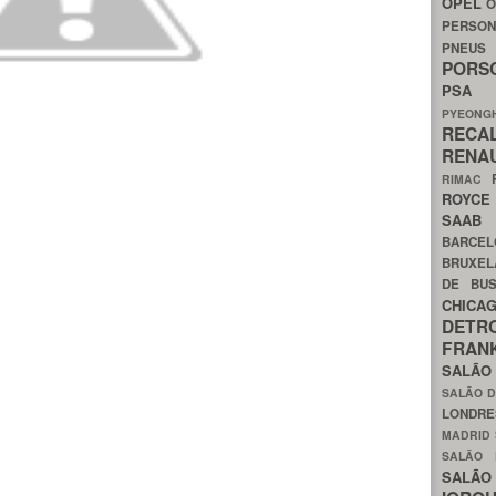
OPEL
O
PERSON
PNEU
POR
PS
PYEON
RECA
RENA
RIMAC
ROYC
SAA
BARCE
BRUXE
DE BU
CHIC
DETR
FRA
SALÃO
SALÃO D
LONDR
MADRID
SALÃO
SALÃO