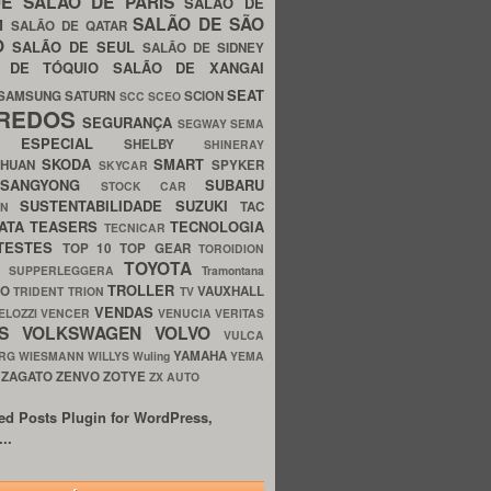
UE
SALÃO DE PARIS
SALÃO DE
SALÃO DE SÃO
IM
SALÃO DE QATAR
O
SALÃO DE SEUL
SALÃO DE SIDNEY
O DE TÓQUIO
SALÃO DE XANGAI
SEAT
SAMSUNG
SATURN
SCION
SCC
SCEO
REDOS
SEGURANÇA
SEGWAY
SEMA
E ESPECIAL
SHELBY
SHINERAY
SKODA
SMART
GHUAN
SPYKER
SKYCAR
SSANGYONG
SUBARU
STOCK CAR
SUSTENTABILIDADE
SUZUKI
TAC
WN
ATA
TEASERS
TECNOLOGIA
TECNICAR
TESTES
TOP 10
TOP GEAR
TOROIDION
TOYOTA
G SUPPERLEGGERA
Tramontana
TROLLER
TO
VAUXHALL
TRIDENT
TRION
TV
VENDAS
ELOZZI
VENCER
VENUCIA
VERITAS
OS
VOLKSWAGEN
VOLVO
VULCA
YAMAHA
URG
WIESMANN
WILLYS
Wuling
YEMA
ZAGATO
ZENVO
ZOTYE
O
ZX AUTO