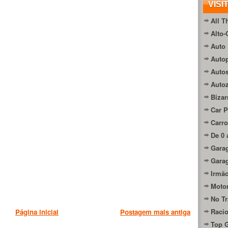
VISI
All T
Alto-
Auto 
Autop
Auto
Auto
Bizar
Car P
Carro
De 0 
Gara
Gara
Irmão
Moto
No Tr
Raci
Página inicial
Postagem mais antiga
Top 