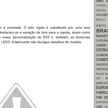
AMG
A
APTER
ARTIG
AUTOMO
BAJAJ
BIMOT
o é novidade. O teto rígido é substituido por uma lona
BRA
. Destacam-se a variação de tons para a capota, assim como
BUGAT
do maior personalização do DS3 e, também, as lanternas
CATER
 LEDS. A fabricante não divulgou detalhes do modelo.
CH
CIT
COMER
CON
DAEW
DATSU
DianZi M
DR 
EMPL
EURO
FÁBRI
FIM D
FORTUN
GMC
G