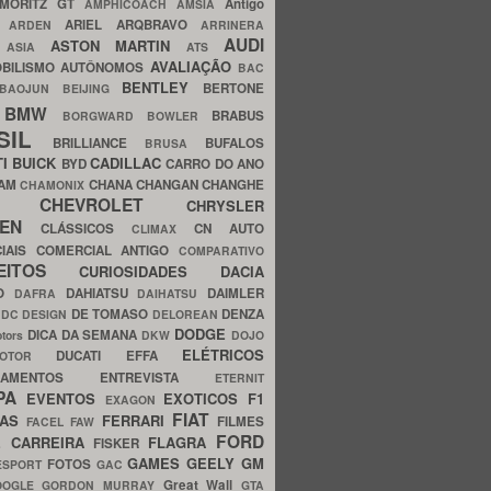
MORITZ GT
Antigo
AMPHICOACH
AMSIA
ARIEL
ARQBRAVO
A
ARDEN
ARRINERA
AUDI
ASTON MARTIN
O
ASIA
ATS
AVALIAÇÃO
BILISMO
AUTÔNOMOS
BAC
BENTLEY
BERTONE
BAOJUN
BEIJING
BMW
BRABUS
A
BORGWARD
BOWLER
SIL
BRILLIANCE
BUFALOS
BRUSA
TI
BUICK
CADILLAC
BYD
CARRO DO ANO
HAM
CHANA
CHANGAN
CHANGHE
CHAMONIX
CHEVROLET
ERY
CHRYSLER
ROEN
CLÁSSICOS
CN AUTO
CLIMAX
CIAIS
COMERCIAL ANTIGO
COMPARATIVO
CEITOS
CURIOSIDADES
DACIA
OO
DAHIATSU
DAIMLER
DAFRA
DAIHATSU
N
DE TOMASO
DENZA
DC DESIGN
DELOREAN
DODGE
DICA DA SEMANA
otors
DKW
DOJO
ELÉTRICOS
DUCATI
EFFA
MOTOR
ACAMENTOS
ENTREVISTA
ETERNIT
PA
EVENTOS
EXOTICOS
F1
EXAGON
FIAT
CAS
FERRARI
FILMES
FACEL
FAW
FORD
E CARREIRA
FLAGRA
FISKER
GAMES
GEELY
GM
FOTOS
ESPORT
GAC
Great Wall
OOGLE
GORDON MURRAY
GTA