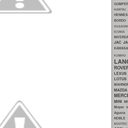
GUMP
HAWTA
HENNE
BORDO
HUASO
ICON
INVERD
JAC
J
KAWAS
KU
LA
ROV
LEXU
LOTU
MAHIN
MA
MERC
MINI
M
Mopar
Agust
NOBLE
NOVITE