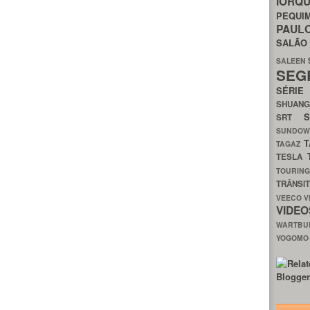
IORQ
PEQU
PAUL
SALÃ
SALEEN
SEG
SÉRI
SHUAN
SRT
SUNDO
T
TAGAZ
TESLA
TOURIN
TRÂNSI
VEECO
V
VIDE
WARTB
YOGOM