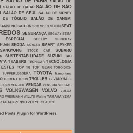
UE
SALÃO DE PARIS
SALÃO DE
SALÃO DE SÃO
IM
SALÃO DE QATAR
O
SALÃO DE SEUL
SALÃO DE SIDNEY
O DE TÓQUIO
SALÃO DE XANGAI
SEAT
SAMSUNG
SATURN
SCION
SCC
SCEO
REDOS
SEGURANÇA
SEGWAY
SEMA
E ESPECIAL
SHELBY
SHINERAY
SKODA
SMART
GHUAN
SPYKER
SKYCAR
SSANGYONG
SUBARU
STOCK CAR
SUSTENTABILIDADE
SUZUKI
TAC
WN
ATA
TEASERS
TECNOLOGIA
TECNICAR
TESTES
TOP 10
TOP GEAR
TOROIDION
TOYOTA
G SUPPERLEGGERA
Tramontana
TROLLER
TO
VAUXHALL
TRIDENT
TRION
TV
VENDAS
ELOZZI
VENCER
VENUCIA
VERITAS
OS
VOLKSWAGEN
VOLVO
VULCA
YAMAHA
URG
WIESMANN
WILLYS
Wuling
YEMA
ZAGATO
ZENVO
ZOTYE
O
ZX AUTO