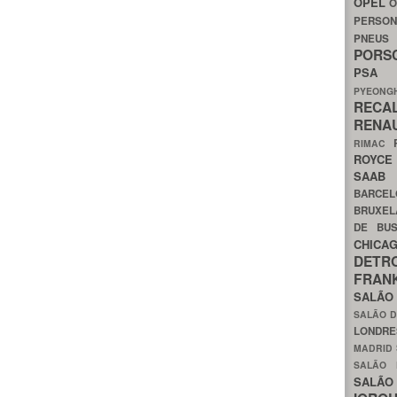
OPEL
O
PERSON
PNEU
POR
PS
PYEON
RECA
RENA
RIMAC
ROYC
SAA
BARCE
BRUXE
DE BU
CHIC
DETR
FRA
SALÃO
SALÃO D
LONDR
MADRID
SALÃO
SALÃO