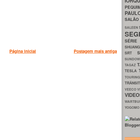
IORQ
PEQU
PAUL
SALÃ
SALEEN
SEG
SÉRI
SHUAN
Página inicial
Postagem mais antiga
SRT
SUNDO
T
TAGAZ
TESLA
TOURIN
TRÂNSI
VEECO
V
VIDE
WARTB
YOGOM