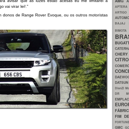
AMG
a avisar que as luzes estão acesas eu me limitarei a
A
 vai virar lei!."
APTER
ARTIG
 donos de Range Rover Evoque, ou os outros motoristas
AUTOMO
BAJAJ
BIMOT
BRA
BUGAT
CATER
CH
CIT
COMER
CON
DAEW
DATSU
DianZi M
DR 
EMPL
EURO
FÁBRI
FIM D
FORTUN
GMC
G