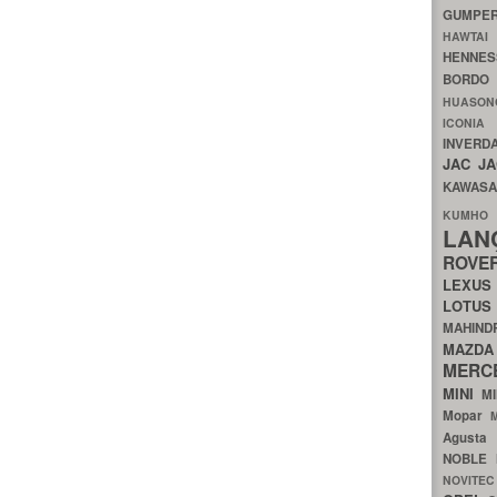
GUMP
HAWTA
HENNE
BORDO
HUASO
ICON
INVERD
JAC
J
KAWAS
KU
LA
ROV
LEXU
LOTU
MAHIN
MA
MERC
MINI
M
Mopar
Agust
NOBLE
NOVITE