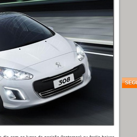
SEG
o dia com as luzes de posição (lanternas) ou faróis baixos