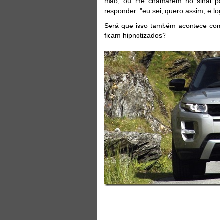
mão, ou me chamarem no sinal par
responder: "eu sei, quero assim, e logo
Será que isso também acontece com
ficam hipnotizados?