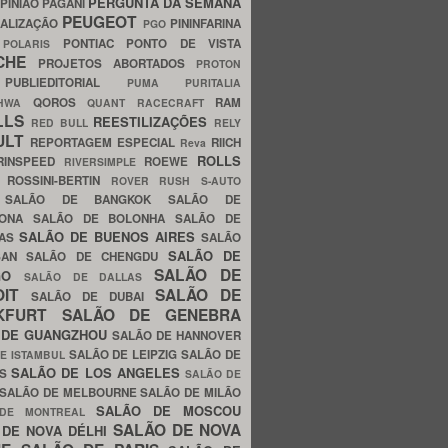
PERGUNTA DA SEMANA
PINIÃO
PAGANI
PEUGEOT
ALIZAÇÃO
PININFARINA
PGO
S
PONTIAC
PONTO DE VISTA
POLARIS
SCHE
PROJETOS ABORTADOS
PROTON
A
PUBLIEDITORIAL
PUMA
PURITALIA
QOROS
RAM
GHWA
QUANT
RACECRAFT
LLS
REESTILIZAÇÕES
RED BULL
RELY
ULT
REPORTAGEM ESPECIAL
RIICH
Reva
ROLLS
RINSPEED
ROEWE
RIVERSIMPLE
E
ROSSINI-BERTIN
ROVER
RUSH
S-AUTO
B
SALÃO DE BANGKOK
SALÃO DE
LONA
SALÃO DE BOLONHA
SALÃO DE
SALÃO DE BUENOS AIRES
LAS
SALÃO
SALÃO DE
SAN
SALÃO DE CHENGDU
SALÃO DE
AGO
SALÃO DE DALLAS
OIT
SALÃO DE
SALÃO DE DUBAI
NKFURT
SALÃO DE GENEBRA
 DE GUANGZHOU
SALÃO DE HANNOVER
SALÃO DE LEIPZIG
SALÃO DE
E ISTAMBUL
SALÃO DE LOS ANGELES
ES
SALÃO DE
SALÃO DE MELBOURNE
SALÃO DE MILÃO
SALÃO DE MOSCOU
 DE MONTREAL
SALÃO DE NOVA
 DE NOVA DÉLHI