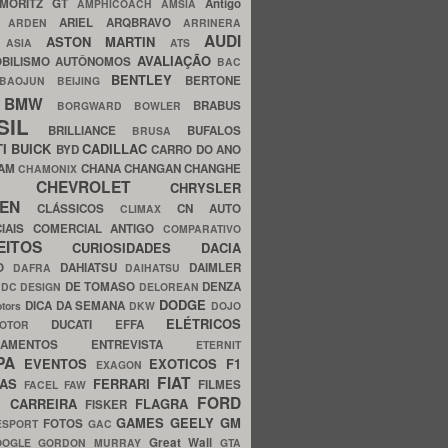
MORITZ GT
Antigo
AMPHICOACH
AMSIA
ARIEL
ARQBRAVO
A
ARDEN
ARRINERA
AUDI
ASTON MARTIN
O
ASIA
ATS
AVALIAÇÃO
BILISMO
AUTÔNOMOS
BAC
BENTLEY
BERTONE
BAOJUN
BEIJING
BMW
BRABUS
A
BORGWARD
BOWLER
SIL
BRILLIANCE
BUFALOS
BRUSA
TI
BUICK
CADILLAC
BYD
CARRO DO ANO
HAM
CHANA
CHANGAN
CHANGHE
CHAMONIX
CHEVROLET
ERY
CHRYSLER
ROEN
CLÁSSICOS
CN AUTO
CLIMAX
CIAIS
COMERCIAL ANTIGO
COMPARATIVO
CEITOS
CURIOSIDADES
DACIA
OO
DAHIATSU
DAIMLER
DAFRA
DAIHATSU
N
DE TOMASO
DENZA
DC DESIGN
DELOREAN
DODGE
DICA DA SEMANA
otors
DKW
DOJO
ELÉTRICOS
DUCATI
EFFA
MOTOR
ACAMENTOS
ENTREVISTA
ETERNIT
PA
EVENTOS
EXOTICOS
F1
EXAGON
FIAT
CAS
FERRARI
FILMES
FACEL
FAW
FORD
E CARREIRA
FLAGRA
FISKER
GAMES
GEELY
GM
FOTOS
ESPORT
GAC
Great Wall
OOGLE
GORDON MURRAY
GTA