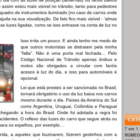
assim estou mais visível no trânsito, tanto para pedestres
o quadro de instrumentos iluminado (no caso de carros onde
uda na sua visualização. De fato fico mais visível - 'almas
s luzes ligadas, como se isso entrasse na conta de luz no
Isso irrita um pouco. E ainda tenho me medo de
que outros motoristas se distraiam pela minha
“falta”. Não é uma porta mal fechada… Pelo
Código Nacional de Trânsito apenas ônibus e
motos são obrigados a circular com faróis
acesos à luz do dia, e isso para automóveis é
opcional.
Lei que está prestes a ser sancionada no Brasil,
tornará obrigatório o uso da luz baixa nos carros
mesmo durante o dia. Países da América do Sul
como Argentina, Uruguai, Colômbia e Paraguai
 chegando a hora do Brasil. Onde foi adotada a regra foi
identes. O reflexo das luzes do carro que segue atrás ou
CAT
r para os espelhos, por exemplo…
7 em 1
rida, a aqueles que buzinarem, fizerem gestinhos com a
ROME