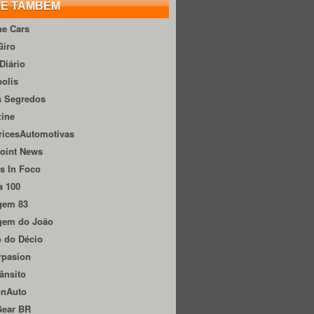
TE TAMBÉM
he Cars
Giro
Diário
olis
s Segredos
zine
ricesAutomotivas
oint News
s In Foco
a 100
gem 83
gem do João
 do Décio
rpasion
ânsito
onAuto
Gear BR