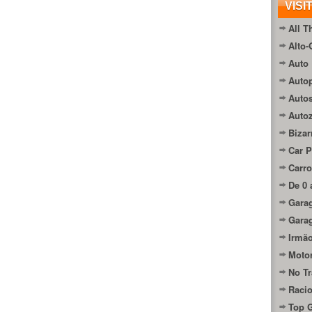
VISI
All T
Alto-
Auto 
Autop
Auto
Auto
Bizar
Car P
Carro
De 0 
Gara
Gara
Irmão
Moto
No Tr
Raci
Top 