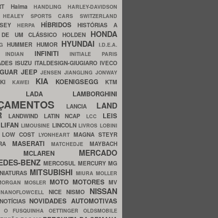
ERT
Haima
HANDLING
HARLEY-DAVIDSON
I
HEALEY SPORTS CARS SWITZERLAND
HÍBRIDOS
SSEY
HISTÓRIAS A
HERPA
HONDA
 DE UM CLÁSSICO
HOLDEN
HYUNDAI
HUMMER
HUMOR
NG
I.D.E.A.
INFINITI
IA
INDIAN
INITIALE PARIS
ADES
ISUZU
ITALDESIGN-GIUGIARO
IVECO
AGUAR
JEEP
JENSEN
JIANGLING
JONWAY
KIA
KOENIGSEGG
AKI
KTM
KAWEI
LADA
LAMBORGHINI
MHO
NÇAMENTOS
LAND
LANCIA
ER
LEIS
LANDWIND
LATIN NCAP
LCC
S
LIFAN
LINCOLN
LIMOUSINE
LIVROS
LOBINI
S
LOW COST
MAGNA STEYR
LYONHEART
MASERATI
DRA
MAYBACH
MATCHEDJE
MERCADO
ZDA
MCLAREN
EDES-BENZ
MERCOSUL
MERCURY
MG
MITSUBISHI
INIATURAS
MIURA
MOLLER
MOTO
MOTORES
MV
MORGAN
MOSLER
NISSAN
a
NICE
NISMO
NANOFLOWCELL
NOVIDADES AUTOMOTIVAS
NOTÍCIAS
C
O FUSQUINHA
OETTINGER
OLDSMOBILE