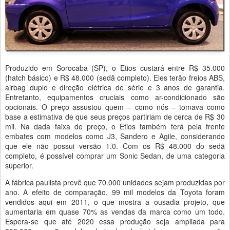
Produzido em Sorocaba (SP), o Etios custará entre R$ 35.000
(hatch básico) e R$ 48.000 (sedã completo). Eles terão freios ABS,
airbag duplo e direção elétrica de série e 3 anos de garantia.
Entretanto, equipamentos cruciais como ar-condicionado são
opcionais. O preço assustou quem – como nós – tomava como
base a estimativa de que seus preços partiriam de cerca de R$ 30
mil. Na dada faixa de preço, o Etios também terá pela frente
embates com modelos como J3, Sandero e Agile, considerando
que ele não possui versão 1.0. Com os R$ 48.000 do sedã
completo, é possível comprar um Sonic Sedan, de uma categoria
superior.
A fábrica paulista prevê que 70.000 unidades sejam produzidas por
ano. A efeito de comparação, 99 mil modelos da Toyota foram
vendidos aqui em 2011, o que mostra a ousadia projeto, que
aumentaria em quase 70% as vendas da marca como um todo.
Espera-se que até 2020 essa produção seja ampliada para