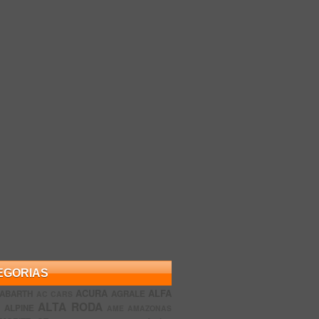
EGORIAS
ACURA
ALFA
ABARTH
AGRALE
AC CARS
ALTA RODA
O
ALPINE
AME AMAZONAS