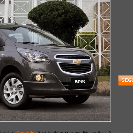
SEG
Brasil, o
Chevrolet
Spin também será vendido na Asia. A