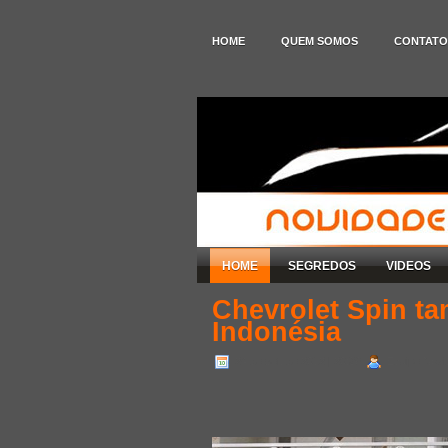
HOME
QUEM SOMOS
CONTATO
HOME
SEGREDOS
VIDEOS
Chevrolet Spin t
Indonésia
24 de set. de 2012
| 20:36
Equipe Novid