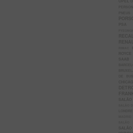
OPEL
O
PERSON
PNEU
POR
PS
PYEON
RECA
RENA
RIMAC
ROYC
SAA
BARCE
BRUXE
DE BU
CHIC
DETR
FRA
SALÃO
SALÃO D
LONDR
MADRID
SALÃO
SALÃO