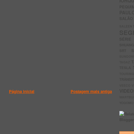
IORQ
PEQU
PAUL
SALÃ
SALEEN
SEG
SÉRI
SHUAN
SRT
SUNDO
T
TAGAZ
TESLA
TOURIN
TRÂNSI
VEECO
V
VIDE
Página inicial
Postagem mais antiga
WARTB
YOGOM