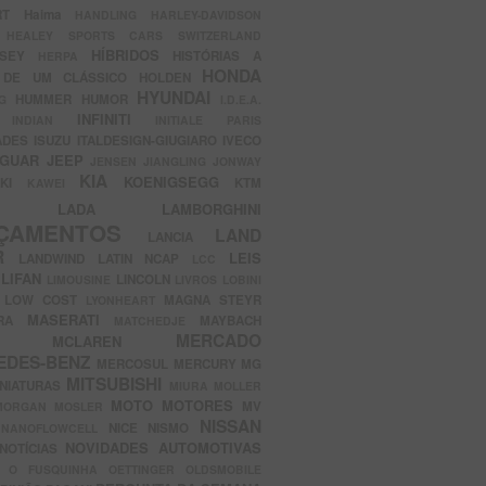
ERT
Haima
HANDLING
HARLEY-DAVIDSON
I
HEALEY SPORTS CARS SWITZERLAND
HÍBRIDOS
SSEY
HISTÓRIAS A
HERPA
HONDA
 DE UM CLÁSSICO
HOLDEN
HYUNDAI
HUMMER
HUMOR
NG
I.D.E.A.
INFINITI
IA
INDIAN
INITIALE PARIS
ADES
ISUZU
ITALDESIGN-GIUGIARO
IVECO
AGUAR
JEEP
JENSEN
JIANGLING
JONWAY
KIA
KOENIGSEGG
AKI
KTM
KAWEI
LADA
LAMBORGHINI
MHO
NÇAMENTOS
LAND
LANCIA
ER
LEIS
LANDWIND
LATIN NCAP
LCC
S
LIFAN
LINCOLN
LIMOUSINE
LIVROS
LOBINI
S
LOW COST
MAGNA STEYR
LYONHEART
MASERATI
DRA
MAYBACH
MATCHEDJE
MERCADO
ZDA
MCLAREN
EDES-BENZ
MERCOSUL
MERCURY
MG
MITSUBISHI
INIATURAS
MIURA
MOLLER
MOTO
MOTORES
MV
MORGAN
MOSLER
NISSAN
a
NICE
NISMO
NANOFLOWCELL
NOVIDADES AUTOMOTIVAS
NOTÍCIAS
C
O FUSQUINHA
OETTINGER
OLDSMOBILE