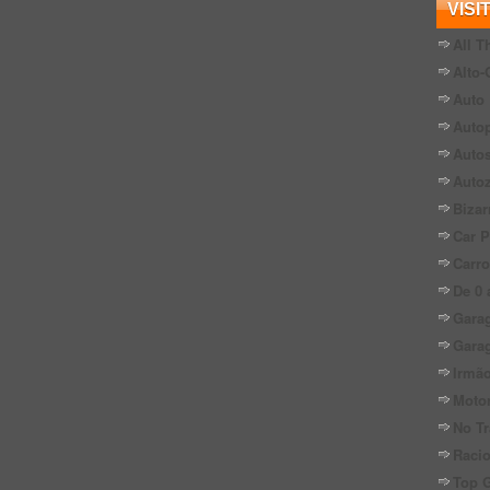
VISI
All T
Alto-
Auto 
Autop
Auto
Auto
Bizar
Car P
Carro
De 0 
Gara
Gara
Irmão
Moto
No Tr
Raci
Top 