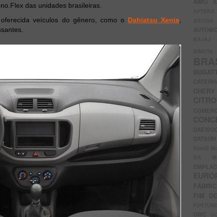
AMG
A
o.Flex das unidades brasileiras.
APTER
 oferecida veículos do gênero, como o
Dahiatsu Xenia
,
ARTIG
santes.
AUTOMO
BAJAJ
BIMOT
BRA
BUGAT
CATER
CH
CIT
COMER
CON
DAEW
DATSU
DianZi M
DR 
EMPL
EURO
FÁBRI
FIM D
FORTUN
GMC
G