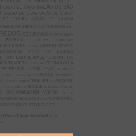
UE
SALÃO DE PARIS
SALÃO DE
SALÃO DE SÃO
IM
SALÃO DE QATAR
O
SALÃO DE SEUL
SALÃO DE SIDNEY
O DE TÓQUIO
SALÃO DE XANGAI
SEAT
SAMSUNG
SATURN
SCION
SCC
SCEO
REDOS
SEGURANÇA
SEGWAY
SEMA
E ESPECIAL
SHELBY
SHINERAY
SKODA
SMART
GHUAN
SPYKER
SKYCAR
SSANGYONG
SUBARU
STOCK CAR
SUSTENTABILIDADE
SUZUKI
TAC
WN
ATA
TEASERS
TECNOLOGIA
TECNICAR
TESTES
TOP 10
TOP GEAR
TOROIDION
TOYOTA
G SUPPERLEGGERA
Tramontana
TROLLER
TO
VAUXHALL
TRIDENT
TRION
TV
VENDAS
ELOZZI
VENCER
VENUCIA
VERITAS
OS
VOLKSWAGEN
VOLVO
VULCA
YAMAHA
URG
WIESMANN
WILLYS
Wuling
YEMA
ZAGATO
ZENVO
ZOTYE
O
ZX AUTO