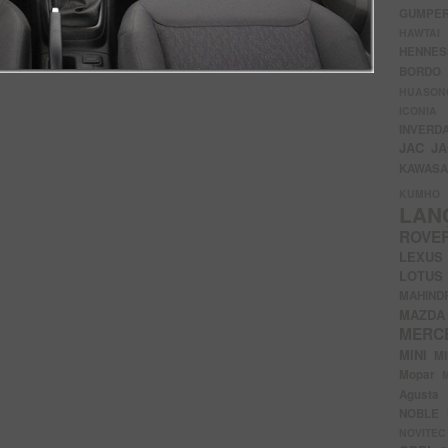
GUMP
HAWTA
HENNE
BORDO
HUASO
ICON
INVERD
JAC
J
KAWAS
KU
LA
ROV
LEXU
LOTU
MAHIN
MA
MERC
MINI
M
Mopar
Agust
NOBLE
NOVITE