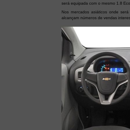
será equipada com o mesmo 1.8 Econ
Nos mercados asiáticos onde será
alcançam números de vendas interes