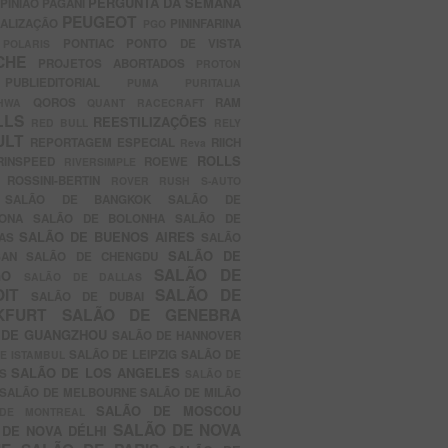
PERGUNTA DA SEMANA
PINIÃO
PAGANI
PEUGEOT
ALIZAÇÃO
PININFARINA
PGO
S
PONTIAC
PONTO DE VISTA
POLARIS
SCHE
PROJETOS ABORTADOS
PROTON
A
PUBLIEDITORIAL
PUMA
PURITALIA
QOROS
RAM
GHWA
QUANT
RACECRAFT
LLS
REESTILIZAÇÕES
RED BULL
RELY
ULT
REPORTAGEM ESPECIAL
RIICH
Reva
ROLLS
RINSPEED
ROEWE
RIVERSIMPLE
E
ROSSINI-BERTIN
ROVER
RUSH
S-AUTO
B
SALÃO DE BANGKOK
SALÃO DE
LONA
SALÃO DE BOLONHA
SALÃO DE
SALÃO DE BUENOS AIRES
LAS
SALÃO
SALÃO DE
SAN
SALÃO DE CHENGDU
SALÃO DE
AGO
SALÃO DE DALLAS
OIT
SALÃO DE
SALÃO DE DUBAI
NKFURT
SALÃO DE GENEBRA
 DE GUANGZHOU
SALÃO DE HANNOVER
SALÃO DE LEIPZIG
SALÃO DE
E ISTAMBUL
SALÃO DE LOS ANGELES
ES
SALÃO DE
SALÃO DE MELBOURNE
SALÃO DE MILÃO
SALÃO DE MOSCOU
 DE MONTREAL
SALÃO DE NOVA
 DE NOVA DÉLHI