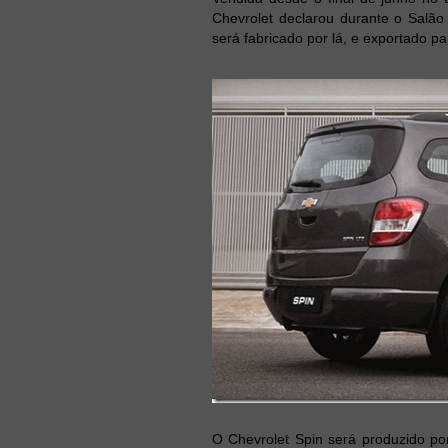
Chevrolet declarou durante o Salã
será fabricado por lá, e exportado pa
O Chevrolet Spin será produzido por