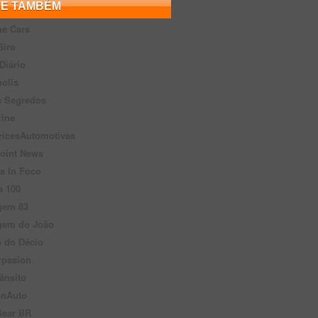
TE TAMBÉM
he Cars
Giro
Diário
olis
s Segredos
zine
ricesAutomotivas
oint News
s In Foco
a 100
gem 83
gem do João
 do Décio
rpasion
ânsito
onAuto
Gear BR