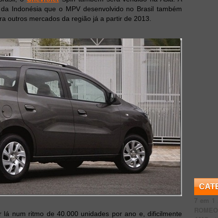
o da Indonésia que o MPV desenvolvido no Brasil também
ra outros mercados da região já a partir de 2013.
CAT
7 em 1
ROME
 lá num ritmo de 40.000 unidades por ano e, dificilmente