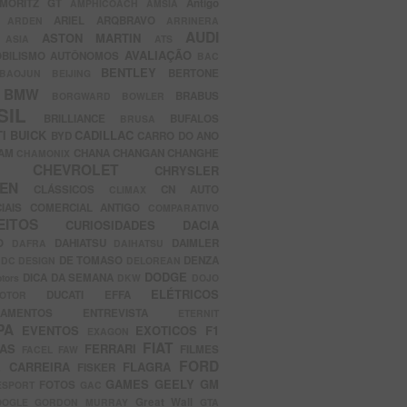
MORITZ GT
Antigo
AMPHICOACH
AMSIA
ARIEL
ARQBRAVO
A
ARDEN
ARRINERA
AUDI
ASTON MARTIN
O
ASIA
ATS
AVALIAÇÃO
BILISMO
AUTÔNOMOS
BAC
BENTLEY
BERTONE
BAOJUN
BEIJING
BMW
BRABUS
A
BORGWARD
BOWLER
SIL
BRILLIANCE
BUFALOS
BRUSA
TI
BUICK
CADILLAC
BYD
CARRO DO ANO
HAM
CHANA
CHANGAN
CHANGHE
CHAMONIX
CHEVROLET
ERY
CHRYSLER
ROEN
CLÁSSICOS
CN AUTO
CLIMAX
CIAIS
COMERCIAL ANTIGO
COMPARATIVO
CEITOS
CURIOSIDADES
DACIA
OO
DAHIATSU
DAIMLER
DAFRA
DAIHATSU
N
DE TOMASO
DENZA
DC DESIGN
DELOREAN
DODGE
DICA DA SEMANA
otors
DKW
DOJO
ELÉTRICOS
DUCATI
EFFA
MOTOR
ACAMENTOS
ENTREVISTA
ETERNIT
PA
EVENTOS
EXOTICOS
F1
EXAGON
FIAT
CAS
FERRARI
FILMES
FACEL
FAW
FORD
E CARREIRA
FLAGRA
FISKER
GAMES
GEELY
GM
FOTOS
ESPORT
GAC
Great Wall
OOGLE
GORDON MURRAY
GTA