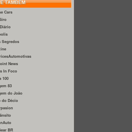
TE TAMBÉM
he Cars
Giro
Diário
olis
s Segredos
zine
ricesAutomotivas
oint News
s In Foco
a 100
gem 83
gem do João
 do Décio
rpasion
ânsito
onAuto
Gear BR