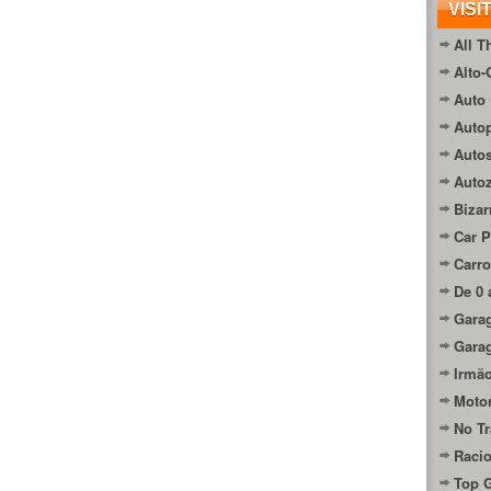
VISI
All T
Alto-
Auto 
Autop
Auto
Auto
Bizar
Car P
Carro
De 0 
Gara
Gara
Irmão
Moto
No Tr
Raci
Top 