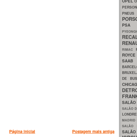
OPEL
O
PERSON
PNEU
POR
PS
PYEON
RECA
RENA
RIMAC
ROYC
SAA
BARCE
BRUXE
DE BU
CHIC
DETR
FRA
SALÃO
SALÃO D
LONDR
MADRID
SALÃO
Página inicial
Postagem mais antiga
SALÃO