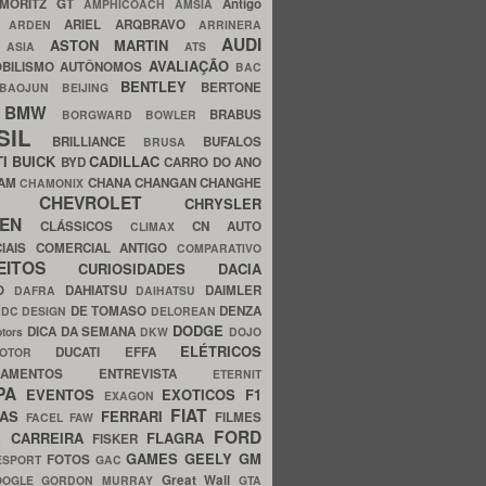
MORITZ GT
Antigo
AMPHICOACH
AMSIA
ARIEL
ARQBRAVO
A
ARDEN
ARRINERA
AUDI
ASTON MARTIN
O
ASIA
ATS
AVALIAÇÃO
BILISMO
AUTÔNOMOS
BAC
BENTLEY
BERTONE
BAOJUN
BEIJING
BMW
BRABUS
A
BORGWARD
BOWLER
SIL
BRILLIANCE
BUFALOS
BRUSA
TI
BUICK
CADILLAC
BYD
CARRO DO ANO
HAM
CHANA
CHANGAN
CHANGHE
CHAMONIX
CHEVROLET
ERY
CHRYSLER
ROEN
CLÁSSICOS
CN AUTO
CLIMAX
CIAIS
COMERCIAL ANTIGO
COMPARATIVO
CEITOS
CURIOSIDADES
DACIA
OO
DAHIATSU
DAIMLER
DAFRA
DAIHATSU
N
DE TOMASO
DENZA
DC DESIGN
DELOREAN
DODGE
DICA DA SEMANA
otors
DKW
DOJO
ELÉTRICOS
DUCATI
EFFA
MOTOR
ACAMENTOS
ENTREVISTA
ETERNIT
PA
EVENTOS
EXOTICOS
F1
EXAGON
FIAT
CAS
FERRARI
FILMES
FACEL
FAW
FORD
E CARREIRA
FLAGRA
FISKER
GAMES
GEELY
GM
FOTOS
ESPORT
GAC
Great Wall
OOGLE
GORDON MURRAY
GTA