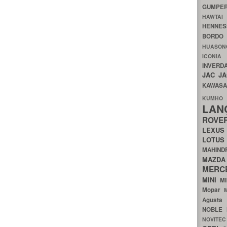
GUMP
HAWTA
HENNE
BORDO
HUASO
ICON
INVERD
JAC
J
KAWAS
KU
LA
ROV
LEXU
LOTU
MAHIN
MA
MERC
MINI
M
Mopar
Agust
NOBLE
NOVITE