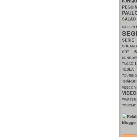
IORQ
PEQU
PAUL
SALÃ
SALEEN
SEG
SÉRI
SHUAN
SRT
SUNDO
T
TAGAZ
TESLA
TOURIN
TRÂNSI
VEECO
V
VIDE
WARTB
YOGOM