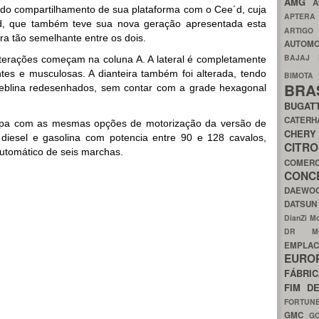
AMG
A
 do compartilhamento de sua plataforma com o Cee´d, cuja
APTER
´d, que também teve sua nova geração apresentada esta
ARTIG
tura tão semelhante entre os dois.
AUTOMO
BAJAJ
lterações começam na coluna A. A lateral é completamente
tes e musculosas. A dianteira também foi alterada, tendo
BIMOT
BRA
neblina redesenhados, sem contar com a grade hexagonal
BUGAT
CATER
ropa com as mesmas opções de motorização da versão de
CH
6 diesel e gasolina com potencia entre 90 e 128 cavalos,
CIT
utomático de seis marchas.
COMER
CON
DAEW
DATSU
DianZi M
DR 
EMPL
EURO
FÁBRI
FIM D
FORTUN
GMC
G