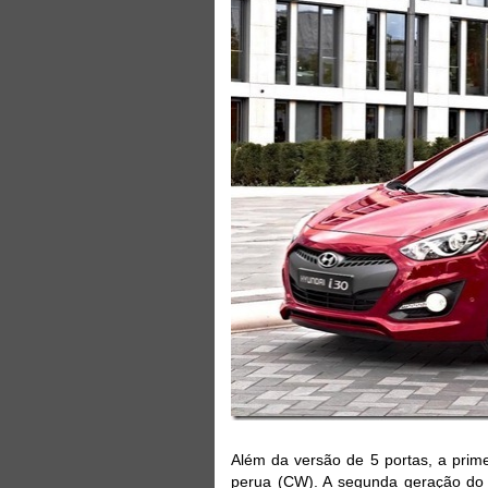
Além da versão de 5 portas, a prim
perua (CW). A segunda geração do m