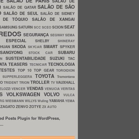
UE
SALÃO DE PARIS
SALÃO DE
SALÃO DE SÃO
IM
SALÃO DE QATAR
O
SALÃO DE SEUL
SALÃO DE SIDNEY
O DE TÓQUIO
SALÃO DE XANGAI
SEAT
SAMSUNG
SATURN
SCION
SCC
SCEO
REDOS
SEGURANÇA
SEGWAY
SEMA
E ESPECIAL
SHELBY
SHINERAY
SKODA
SMART
GHUAN
SPYKER
SKYCAR
SSANGYONG
SUBARU
STOCK CAR
SUSTENTABILIDADE
SUZUKI
TAC
WN
ATA
TEASERS
TECNOLOGIA
TECNICAR
TESTES
TOP 10
TOP GEAR
TOROIDION
TOYOTA
G SUPPERLEGGERA
Tramontana
TROLLER
TO
VAUXHALL
TRIDENT
TRION
TV
VENDAS
ELOZZI
VENCER
VENUCIA
VERITAS
OS
VOLKSWAGEN
VOLVO
VULCA
YAMAHA
URG
WIESMANN
WILLYS
Wuling
YEMA
ZAGATO
ZENVO
ZOTYE
O
ZX AUTO