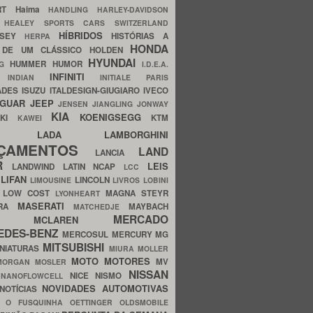
ERT
Haima
HANDLING
HARLEY-DAVIDSON
I
HEALEY SPORTS CARS SWITZERLAND
HÍBRIDOS
SSEY
HISTÓRIAS A
HERPA
HONDA
 DE UM CLÁSSICO
HOLDEN
HYUNDAI
HUMMER
HUMOR
NG
I.D.E.A.
INFINITI
IA
INDIAN
INITIALE PARIS
ADES
ISUZU
ITALDESIGN-GIUGIARO
IVECO
AGUAR
JEEP
JENSEN
JIANGLING
JONWAY
KIA
KOENIGSEGG
AKI
KTM
KAWEI
LADA
LAMBORGHINI
MHO
NÇAMENTOS
LAND
LANCIA
ER
LEIS
LANDWIND
LATIN NCAP
LCC
S
LIFAN
LINCOLN
LIMOUSINE
LIVROS
LOBINI
S
LOW COST
MAGNA STEYR
LYONHEART
MASERATI
DRA
MAYBACH
MATCHEDJE
MERCADO
ZDA
MCLAREN
EDES-BENZ
MERCOSUL
MERCURY
MG
MITSUBISHI
INIATURAS
MIURA
MOLLER
MOTO
MOTORES
MV
MORGAN
MOSLER
NISSAN
a
NICE
NISMO
NANOFLOWCELL
NOVIDADES AUTOMOTIVAS
NOTÍCIAS
C
O FUSQUINHA
OETTINGER
OLDSMOBILE