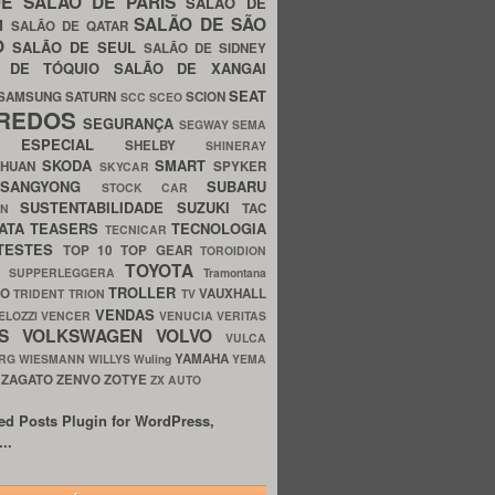
UE
SALÃO DE PARIS
SALÃO DE
SALÃO DE SÃO
IM
SALÃO DE QATAR
O
SALÃO DE SEUL
SALÃO DE SIDNEY
O DE TÓQUIO
SALÃO DE XANGAI
SEAT
SAMSUNG
SATURN
SCION
SCC
SCEO
REDOS
SEGURANÇA
SEGWAY
SEMA
E ESPECIAL
SHELBY
SHINERAY
SKODA
SMART
GHUAN
SPYKER
SKYCAR
SSANGYONG
SUBARU
STOCK CAR
SUSTENTABILIDADE
SUZUKI
TAC
WN
ATA
TEASERS
TECNOLOGIA
TECNICAR
TESTES
TOP 10
TOP GEAR
TOROIDION
TOYOTA
G SUPPERLEGGERA
Tramontana
TROLLER
TO
VAUXHALL
TRIDENT
TRION
TV
VENDAS
ELOZZI
VENCER
VENUCIA
VERITAS
OS
VOLKSWAGEN
VOLVO
VULCA
YAMAHA
URG
WIESMANN
WILLYS
Wuling
YEMA
ZAGATO
ZENVO
ZOTYE
O
ZX AUTO