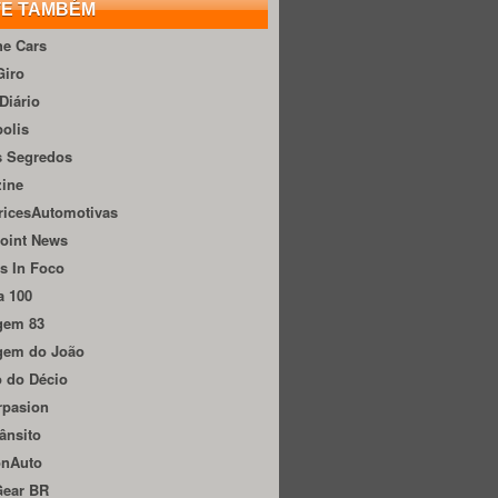
TE TAMBÉM
he Cars
Giro
Diário
olis
s Segredos
zine
ricesAutomotivas
oint News
s In Foco
a 100
gem 83
gem do João
 do Décio
rpasion
ânsito
onAuto
Gear BR