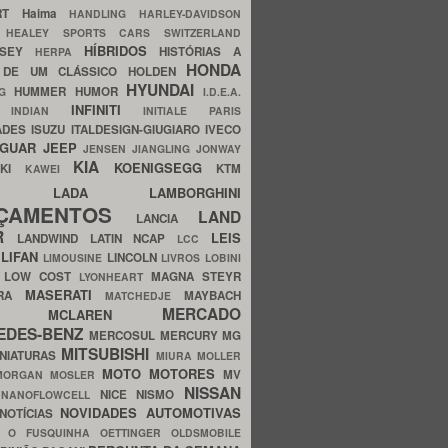
ERT
Haima
HANDLING
HARLEY-DAVIDSON
I
HEALEY SPORTS CARS SWITZERLAND
HÍBRIDOS
SSEY
HISTÓRIAS A
HERPA
HONDA
 DE UM CLÁSSICO
HOLDEN
HYUNDAI
HUMMER
HUMOR
NG
I.D.E.A.
INFINITI
IA
INDIAN
INITIALE PARIS
ADES
ISUZU
ITALDESIGN-GIUGIARO
IVECO
AGUAR
JEEP
JENSEN
JIANGLING
JONWAY
KIA
KOENIGSEGG
AKI
KTM
KAWEI
LADA
LAMBORGHINI
MHO
NÇAMENTOS
LAND
LANCIA
ER
LEIS
LANDWIND
LATIN NCAP
LCC
S
LIFAN
LINCOLN
LIMOUSINE
LIVROS
LOBINI
S
LOW COST
MAGNA STEYR
LYONHEART
MASERATI
DRA
MAYBACH
MATCHEDJE
MERCADO
ZDA
MCLAREN
EDES-BENZ
MERCOSUL
MERCURY
MG
MITSUBISHI
INIATURAS
MIURA
MOLLER
MOTO
MOTORES
MV
MORGAN
MOSLER
NISSAN
a
NICE
NISMO
NANOFLOWCELL
NOVIDADES AUTOMOTIVAS
NOTÍCIAS
C
O FUSQUINHA
OETTINGER
OLDSMOBILE