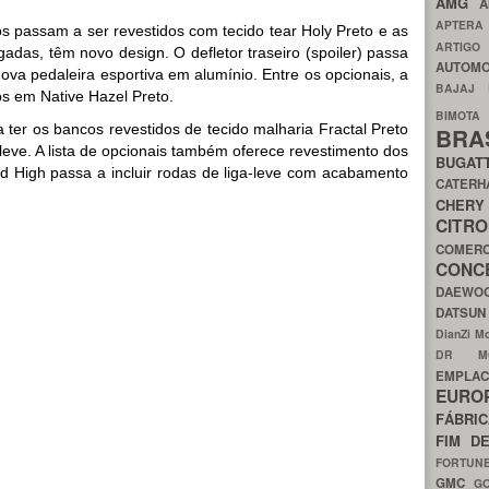
AMG
A
APTER
s passam a ser revestidos com tecido tear Holy Preto e as
ARTIG
adas, têm novo design. O defletor traseiro (spoiler) passa
AUTOMO
nova pedaleira esportiva em alumínio. Entre os opcionais, a
BAJAJ
s em Native Hazel Preto.
BIMOT
 ter os bancos revestidos de tecido malharia Fractal Preto
BRA
leve. A lista de opcionais também oferece revestimento dos
BUGAT
d High passa a incluir rodas de liga-leve com acabamento
CATER
CH
CIT
COMER
CON
DAEW
DATSU
DianZi M
DR 
EMPL
EURO
FÁBRI
FIM D
FORTUN
GMC
G