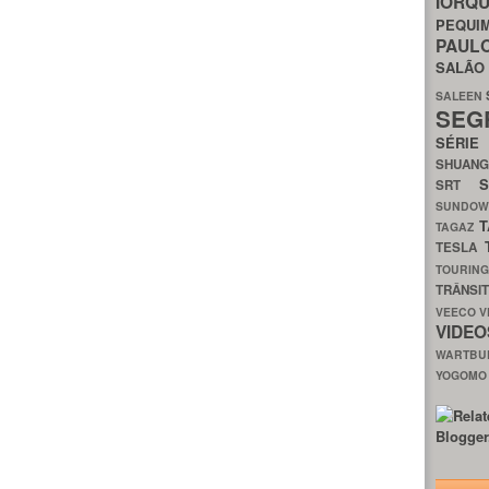
IORQ
PEQU
PAUL
SALÃ
SALEEN
SEG
SÉRI
SHUAN
SRT
SUNDO
T
TAGAZ
TESLA
TOURIN
TRÂNSI
VEECO
V
VIDE
WARTB
YOGOM