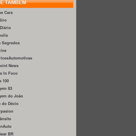
TE TAMBÉM
he Cars
Giro
Diário
olis
s Segredos
zine
ricesAutomotivas
oint News
s In Foco
a 100
gem 83
gem do João
 do Décio
rpasion
ânsito
onAuto
Gear BR