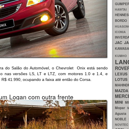
GUMP
HAWTA
HENNE
BORDO
HUASO
ICON
INVERD
JAC
J
KAWAS
KU
LA
ROV
ra do Salão do Automóvel, o Chevrolet Onix está sendo
LEXU
ido nas versões LS, LT e LTZ, com motores 1.0 e 1.4, e
LOTU
 R$ 41.990, ocupando a faixa até então do Corsa.
MAHIN
MA
um Logan com outra frente
MERC
MINI
M
Mopar
Agust
NOBLE
NOVITE