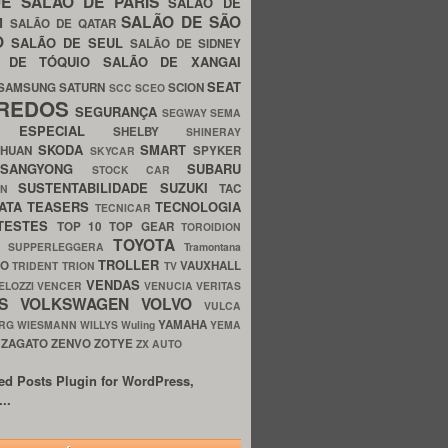
UE
SALÃO DE PARIS
SALÃO DE
SALÃO DE SÃO
IM
SALÃO DE QATAR
O
SALÃO DE SEUL
SALÃO DE SIDNEY
O DE TÓQUIO
SALÃO DE XANGAI
SEAT
SAMSUNG
SATURN
SCION
SCC
SCEO
REDOS
SEGURANÇA
SEGWAY
SEMA
E ESPECIAL
SHELBY
SHINERAY
SKODA
SMART
GHUAN
SPYKER
SKYCAR
SSANGYONG
SUBARU
STOCK CAR
SUSTENTABILIDADE
SUZUKI
TAC
WN
ATA
TEASERS
TECNOLOGIA
TECNICAR
TESTES
TOP 10
TOP GEAR
TOROIDION
TOYOTA
G SUPPERLEGGERA
Tramontana
TROLLER
TO
VAUXHALL
TRIDENT
TRION
TV
VENDAS
ELOZZI
VENCER
VENUCIA
VERITAS
OS
VOLKSWAGEN
VOLVO
VULCA
YAMAHA
URG
WIESMANN
WILLYS
Wuling
YEMA
ZAGATO
ZENVO
ZOTYE
O
ZX AUTO