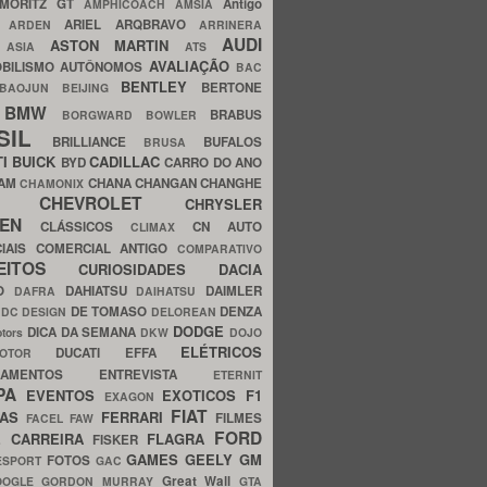
MORITZ GT
Antigo
AMPHICOACH
AMSIA
ARIEL
ARQBRAVO
A
ARDEN
ARRINERA
AUDI
ASTON MARTIN
O
ASIA
ATS
AVALIAÇÃO
BILISMO
AUTÔNOMOS
BAC
BENTLEY
BERTONE
BAOJUN
BEIJING
BMW
BRABUS
A
BORGWARD
BOWLER
SIL
BRILLIANCE
BUFALOS
BRUSA
TI
BUICK
CADILLAC
BYD
CARRO DO ANO
HAM
CHANA
CHANGAN
CHANGHE
CHAMONIX
CHEVROLET
ERY
CHRYSLER
ROEN
CLÁSSICOS
CN AUTO
CLIMAX
CIAIS
COMERCIAL ANTIGO
COMPARATIVO
CEITOS
CURIOSIDADES
DACIA
OO
DAHIATSU
DAIMLER
DAFRA
DAIHATSU
N
DE TOMASO
DENZA
DC DESIGN
DELOREAN
DODGE
DICA DA SEMANA
otors
DKW
DOJO
ELÉTRICOS
DUCATI
EFFA
MOTOR
ACAMENTOS
ENTREVISTA
ETERNIT
PA
EVENTOS
EXOTICOS
F1
EXAGON
FIAT
CAS
FERRARI
FILMES
FACEL
FAW
FORD
E CARREIRA
FLAGRA
FISKER
GAMES
GEELY
GM
FOTOS
ESPORT
GAC
Great Wall
OOGLE
GORDON MURRAY
GTA