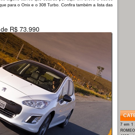
que para o Onix e o 308 Turbo. Confira também a lista das
 de R$ 73.990
CAT
7 em 1
ROME