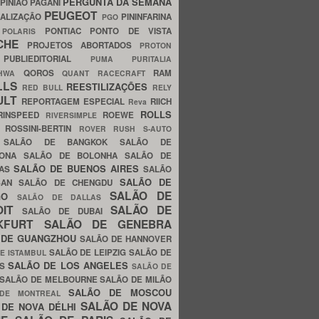
PERGUNTA DA SEMANA
PINIÃO
PAGANI
PEUGEOT
ALIZAÇÃO
PININFARINA
PGO
S
PONTIAC
PONTO DE VISTA
POLARIS
SCHE
PROJETOS ABORTADOS
PROTON
A
PUBLIEDITORIAL
PUMA
PURITALIA
QOROS
RAM
GHWA
QUANT
RACECRAFT
LLS
REESTILIZAÇÕES
RED BULL
RELY
ULT
REPORTAGEM ESPECIAL
RIICH
Reva
ROLLS
RINSPEED
ROEWE
RIVERSIMPLE
E
ROSSINI-BERTIN
ROVER
RUSH
S-AUTO
B
SALÃO DE BANGKOK
SALÃO DE
LONA
SALÃO DE BOLONHA
SALÃO DE
SALÃO DE BUENOS AIRES
LAS
SALÃO
SALÃO DE
SAN
SALÃO DE CHENGDU
SALÃO DE
AGO
SALÃO DE DALLAS
OIT
SALÃO DE
SALÃO DE DUBAI
NKFURT
SALÃO DE GENEBRA
 DE GUANGZHOU
SALÃO DE HANNOVER
SALÃO DE LEIPZIG
SALÃO DE
E ISTAMBUL
SALÃO DE LOS ANGELES
ES
SALÃO DE
SALÃO DE MELBOURNE
SALÃO DE MILÃO
SALÃO DE MOSCOU
 DE MONTREAL
SALÃO DE NOVA
 DE NOVA DÉLHI