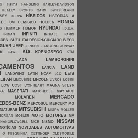
ERT
Haima
HANDLING
HARLEY-DAVIDSON
I
HEALEY SPORTS CARS SWITZERLAND
HÍBRIDOS
SSEY
HISTÓRIAS A
HERPA
HONDA
 DE UM CLÁSSICO
HOLDEN
HYUNDAI
HUMMER
HUMOR
NG
I.D.E.A.
INFINITI
IA
INDIAN
INITIALE PARIS
ADES
ISUZU
ITALDESIGN-GIUGIARO
IVECO
AGUAR
JEEP
JENSEN
JIANGLING
JONWAY
KIA
KOENIGSEGG
AKI
KTM
KAWEI
LADA
LAMBORGHINI
MHO
NÇAMENTOS
LAND
LANCIA
ER
LEIS
LANDWIND
LATIN NCAP
LCC
S
LIFAN
LINCOLN
LIMOUSINE
LIVROS
LOBINI
S
LOW COST
MAGNA STEYR
LYONHEART
MASERATI
DRA
MAYBACH
MATCHEDJE
MERCADO
ZDA
MCLAREN
EDES-BENZ
MERCOSUL
MERCURY
MG
MITSUBISHI
INIATURAS
MIURA
MOLLER
MOTO
MOTORES
MV
MORGAN
MOSLER
NISSAN
a
NICE
NISMO
NANOFLOWCELL
NOVIDADES AUTOMOTIVAS
NOTÍCIAS
C
O FUSQUINHA
OETTINGER
OLDSMOBILE