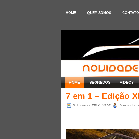
HOME
QUEM SOMOS
CONTATO
HOME
SEGREDOS
VIDEOS
7 em 1 – Edição XL
3 de nov. de 2012
| 23:52
Danimar Lazar