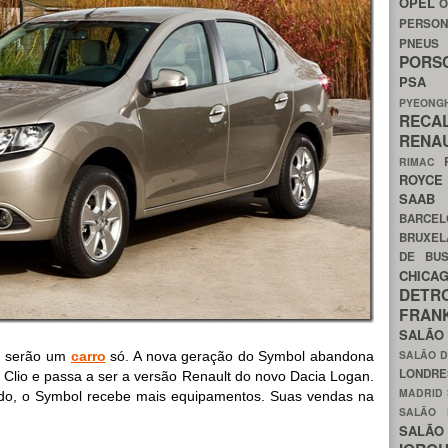
OPEL
O
PERSON
PNEU
POR
PS
PYEON
RECA
RENA
RIMAC
ROYC
SAA
BARCE
BRUXE
DE BU
CHIC
DETR
FRA
SALÃO
SALÃO D
n serão um
carro
só. A nova geração do Symbol abandona
LONDR
Clio e passa a ser a versão Renault do novo Dacia Logan.
MADRID
cado, o Symbol recebe mais equipamentos. Suas vendas na
SALÃO
SALÃO