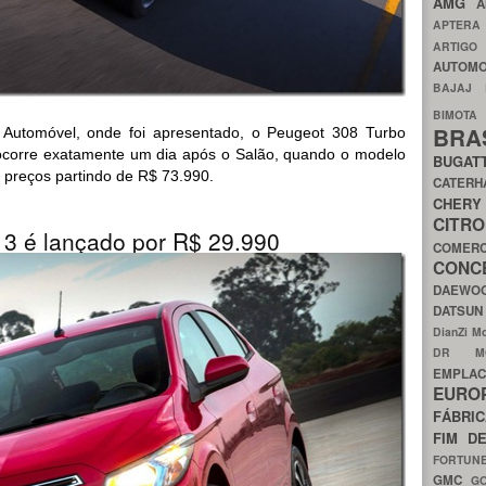
AMG
A
APTER
ARTIG
AUTOMO
BAJAJ
BIMOT
BRA
Automóvel, onde foi apresentado, o Peugeot 308 Turbo
o ocorre exatamente um dia após o Salão, quando o modelo
BUGAT
 preços partindo de R$ 73.990.
CATER
CH
CIT
13 é lançado por R$ 29.990
COMER
CON
DAEW
DATSU
DianZi M
DR 
EMPL
EURO
FÁBRI
FIM D
FORTUN
GMC
G