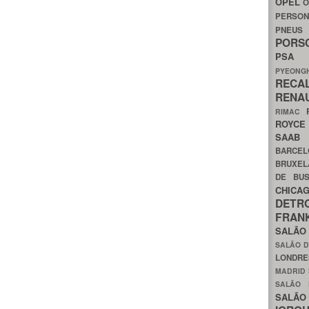
OPEL
O
PERSON
PNEU
POR
PS
PYEON
RECA
RENA
RIMAC
ROYC
SAA
BARCE
BRUXE
DE BU
CHIC
DETR
FRA
SALÃO
SALÃO D
LONDR
MADRID
SALÃO
SALÃO