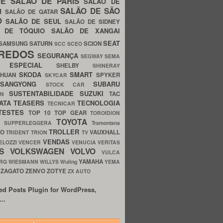
UE
SALÃO DE PARIS
SALÃO DE
SALÃO DE SÃO
IM
SALÃO DE QATAR
O
SALÃO DE SEUL
SALÃO DE SIDNEY
O DE TÓQUIO
SALÃO DE XANGAI
SEAT
SAMSUNG
SATURN
SCION
SCC
SCEO
REDOS
SEGURANÇA
SEGWAY
SEMA
E ESPECIAL
SHELBY
SHINERAY
SKODA
SMART
GHUAN
SPYKER
SKYCAR
SSANGYONG
SUBARU
STOCK CAR
SUSTENTABILIDADE
SUZUKI
TAC
WN
ATA
TEASERS
TECNOLOGIA
TECNICAR
TESTES
TOP 10
TOP GEAR
TOROIDION
TOYOTA
G SUPPERLEGGERA
Tramontana
TROLLER
TO
VAUXHALL
TRIDENT
TRION
TV
VENDAS
ELOZZI
VENCER
VENUCIA
VERITAS
OS
VOLKSWAGEN
VOLVO
VULCA
YAMAHA
URG
WIESMANN
WILLYS
Wuling
YEMA
ZAGATO
ZENVO
ZOTYE
O
ZX AUTO