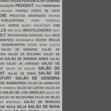
PERGUNTA DA SEMANA
PINIÃO
PAGANI
PEUGEOT
ALIZAÇÃO
PININFARINA
PGO
S
PONTIAC
PONTO DE VISTA
POLARIS
SCHE
PROJETOS ABORTADOS
PROTON
A
PUBLIEDITORIAL
PUMA
PURITALIA
QOROS
RAM
GHWA
QUANT
RACECRAFT
LLS
REESTILIZAÇÕES
RED BULL
RELY
ULT
REPORTAGEM ESPECIAL
RIICH
Reva
ROLLS
RINSPEED
ROEWE
RIVERSIMPLE
E
ROSSINI-BERTIN
ROVER
RUSH
S-AUTO
B
SALÃO DE BANGKOK
SALÃO DE
LONA
SALÃO DE BOLONHA
SALÃO DE
SALÃO DE BUENOS AIRES
LAS
SALÃO
SALÃO DE
SAN
SALÃO DE CHENGDU
SALÃO DE
AGO
SALÃO DE DALLAS
OIT
SALÃO DE
SALÃO DE DUBAI
NKFURT
SALÃO DE GENEBRA
 DE GUANGZHOU
SALÃO DE HANNOVER
SALÃO DE LEIPZIG
SALÃO DE
E ISTAMBUL
SALÃO DE LOS ANGELES
ES
SALÃO DE
SALÃO DE MELBOURNE
SALÃO DE MILÃO
SALÃO DE MOSCOU
 DE MONTREAL
SALÃO DE NOVA
 DE NOVA DÉLHI