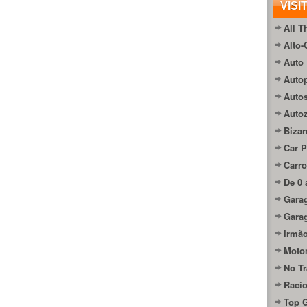
VISI
All T
Alto-
Auto 
Autop
Auto
Auto
Bizar
Car P
Carro
De 0 
Gara
Gara
Irmão
Moto
No Tr
Raci
Top 