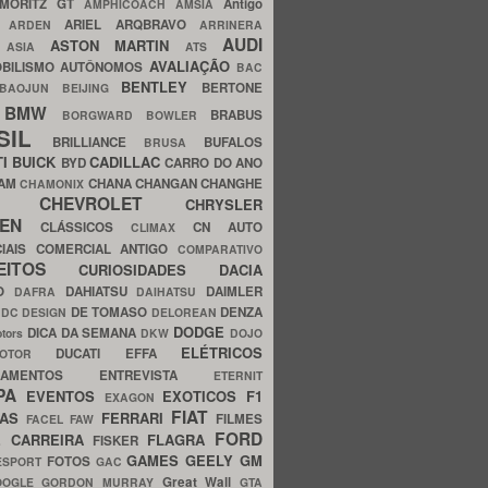
MORITZ GT
Antigo
AMPHICOACH
AMSIA
ARIEL
ARQBRAVO
A
ARDEN
ARRINERA
AUDI
ASTON MARTIN
O
ASIA
ATS
AVALIAÇÃO
BILISMO
AUTÔNOMOS
BAC
BENTLEY
BERTONE
BAOJUN
BEIJING
BMW
BRABUS
A
BORGWARD
BOWLER
SIL
BRILLIANCE
BUFALOS
BRUSA
TI
BUICK
CADILLAC
BYD
CARRO DO ANO
HAM
CHANA
CHANGAN
CHANGHE
CHAMONIX
CHEVROLET
ERY
CHRYSLER
ROEN
CLÁSSICOS
CN AUTO
CLIMAX
CIAIS
COMERCIAL ANTIGO
COMPARATIVO
CEITOS
CURIOSIDADES
DACIA
OO
DAHIATSU
DAIMLER
DAFRA
DAIHATSU
N
DE TOMASO
DENZA
DC DESIGN
DELOREAN
DODGE
DICA DA SEMANA
otors
DKW
DOJO
ELÉTRICOS
DUCATI
EFFA
MOTOR
ACAMENTOS
ENTREVISTA
ETERNIT
PA
EVENTOS
EXOTICOS
F1
EXAGON
FIAT
CAS
FERRARI
FILMES
FACEL
FAW
FORD
E CARREIRA
FLAGRA
FISKER
GAMES
GEELY
GM
FOTOS
ESPORT
GAC
Great Wall
OOGLE
GORDON MURRAY
GTA