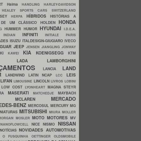
ERT
Haima
HANDLING
HARLEY-DAVIDSON
I
HEALEY SPORTS CARS SWITZERLAND
HÍBRIDOS
SSEY
HISTÓRIAS A
HERPA
HONDA
 DE UM CLÁSSICO
HOLDEN
HYUNDAI
HUMMER
HUMOR
NG
I.D.E.A.
INFINITI
IA
INDIAN
INITIALE PARIS
ADES
ISUZU
ITALDESIGN-GIUGIARO
IVECO
AGUAR
JEEP
JENSEN
JIANGLING
JONWAY
KIA
KOENIGSEGG
AKI
KTM
KAWEI
LADA
LAMBORGHINI
MHO
NÇAMENTOS
LAND
LANCIA
ER
LEIS
LANDWIND
LATIN NCAP
LCC
S
LIFAN
LINCOLN
LIMOUSINE
LIVROS
LOBINI
S
LOW COST
MAGNA STEYR
LYONHEART
MASERATI
DRA
MAYBACH
MATCHEDJE
MERCADO
ZDA
MCLAREN
EDES-BENZ
MERCOSUL
MERCURY
MG
MITSUBISHI
INIATURAS
MIURA
MOLLER
MOTO
MOTORES
MV
MORGAN
MOSLER
NISSAN
a
NICE
NISMO
NANOFLOWCELL
NOVIDADES AUTOMOTIVAS
NOTÍCIAS
C
O FUSQUINHA
OETTINGER
OLDSMOBILE