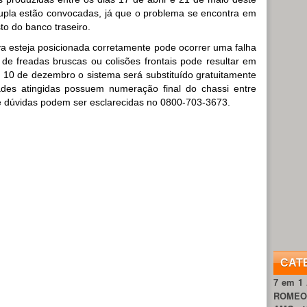
pla estão convocadas, já que o problema se encontra em
to do banco traseiro.
 esteja posicionada corretamente pode ocorrer uma falha
de freadas bruscas ou colisões frontais pode resultar em
ia 10 de dezembro o sistema será substituído gratuitamente
ades atingidas possuem numeração final do chassi entre
 dúvidas podem ser esclarecidas no 0800-703-3673.
CAT
7 em 1
ROME