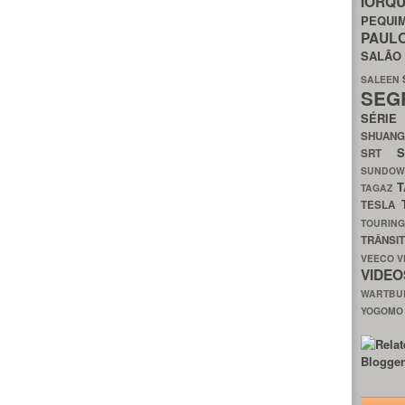
IORQ
PEQU
PAUL
SALÃ
SALEEN
SEG
SÉRI
SHUAN
SRT
SUNDO
T
TAGAZ
TESLA
TOURIN
TRÂNSI
VEECO
V
VIDE
WARTB
YOGOM