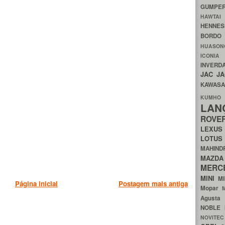
GUMP
HAWTA
HENNE
BORDO
HUASO
ICON
INVERD
JAC
J
KAWAS
KU
LA
ROV
LEXU
LOTU
MAHIN
MA
MERC
MINI
M
Página inicial
Postagem mais antiga
Mopar
Agust
NOBLE
NOVITE