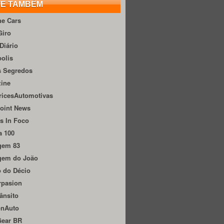
TE TAMBÉM
he Cars
Giro
Diário
olis
s Segredos
zine
ricesAutomotivas
oint News
s In Foco
a 100
gem 83
gem do João
 do Décio
rpasion
ânsito
onAuto
Gear BR