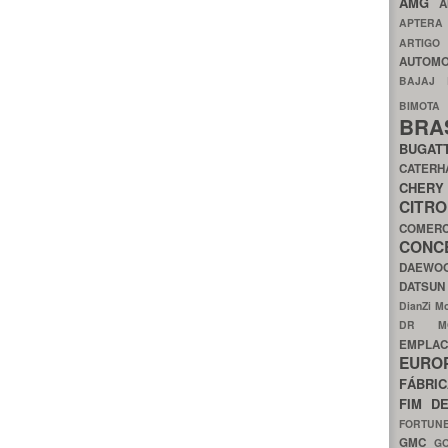
AMG
A
APTER
ARTIG
AUTOMO
BAJAJ
BIMOT
BRA
BUGAT
CATER
CH
CIT
COMER
CON
DAEW
DATSU
DianZi M
DR 
EMPL
EURO
FÁBRI
FIM D
FORTUN
GMC
G