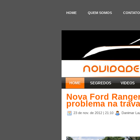
HOME
QUEM SOMOS
CONTATO
HOME
SEGREDOS
VIDEOS
Nova Ford Ranger 
problema na trava
23 de nov. de 2012
| 21:10
Danimar Laza