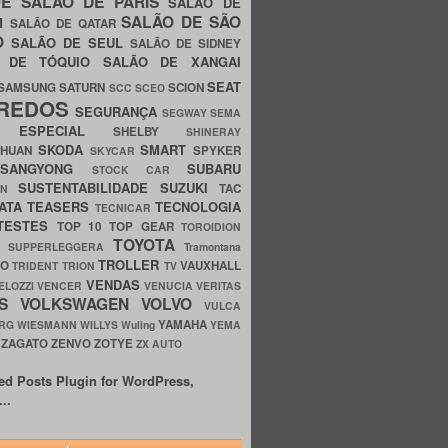
UE
SALÃO DE PARIS
SALÃO DE
SALÃO DE SÃO
IM
SALÃO DE QATAR
O
SALÃO DE SEUL
SALÃO DE SIDNEY
O DE TÓQUIO
SALÃO DE XANGAI
SEAT
SAMSUNG
SATURN
SCION
SCC
SCEO
REDOS
SEGURANÇA
SEGWAY
SEMA
E ESPECIAL
SHELBY
SHINERAY
SKODA
SMART
GHUAN
SPYKER
SKYCAR
SSANGYONG
SUBARU
STOCK CAR
SUSTENTABILIDADE
SUZUKI
TAC
WN
ATA
TEASERS
TECNOLOGIA
TECNICAR
TESTES
TOP 10
TOP GEAR
TOROIDION
TOYOTA
G SUPPERLEGGERA
Tramontana
TROLLER
TO
VAUXHALL
TRIDENT
TRION
TV
VENDAS
ELOZZI
VENCER
VENUCIA
VERITAS
OS
VOLKSWAGEN
VOLVO
VULCA
YAMAHA
URG
WIESMANN
WILLYS
Wuling
YEMA
ZAGATO
ZENVO
ZOTYE
O
ZX AUTO