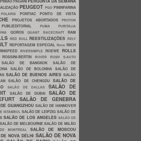
PERGUNTA DA SEMANA
PINIÃO
PAGANI
PEUGEOT
ALIZAÇÃO
PININFARINA
PGO
S
PONTIAC
PONTO DE VISTA
POLARIS
SCHE
PROJETOS ABORTADOS
PROTON
A
PUBLIEDITORIAL
PUMA
PURITALIA
QOROS
RAM
GHWA
QUANT
RACECRAFT
LLS
REESTILIZAÇÕES
RED BULL
RELY
ULT
REPORTAGEM ESPECIAL
RIICH
Reva
ROLLS
RINSPEED
ROEWE
RIVERSIMPLE
E
ROSSINI-BERTIN
ROVER
RUSH
S-AUTO
B
SALÃO DE BANGKOK
SALÃO DE
LONA
SALÃO DE BOLONHA
SALÃO DE
SALÃO DE BUENOS AIRES
LAS
SALÃO
SALÃO DE
SAN
SALÃO DE CHENGDU
SALÃO DE
AGO
SALÃO DE DALLAS
OIT
SALÃO DE
SALÃO DE DUBAI
NKFURT
SALÃO DE GENEBRA
 DE GUANGZHOU
SALÃO DE HANNOVER
SALÃO DE LEIPZIG
SALÃO DE
E ISTAMBUL
SALÃO DE LOS ANGELES
ES
SALÃO DE
SALÃO DE MELBOURNE
SALÃO DE MILÃO
SALÃO DE MOSCOU
 DE MONTREAL
SALÃO DE NOVA
 DE NOVA DÉLHI