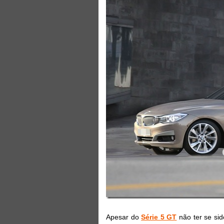
Apesar do
Série 5 GT
não ter se si