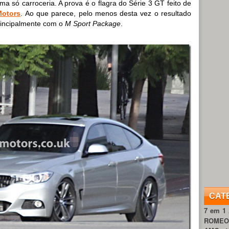
ma só carroceria. A prova é o flagra do Série 3 GT feito de
otors
. Ao que parece, pelo menos desta vez o resultado
rincipalmente com o
M Sport Package
.
CAT
7 em 1
ROME