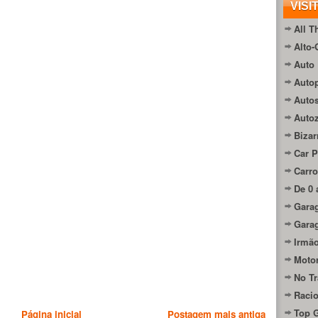
VISI
All T
Alto-
Auto 
Autop
Auto
Auto
Bizar
Car P
Carro
De 0 
Gara
Gara
Irmão
Moto
No Tr
Raci
Top 
Página inicial
Postagem mais antiga