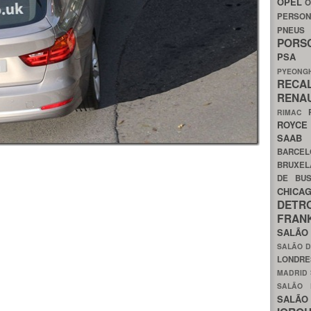
OPEL
O
PERSON
PNEU
POR
PS
PYEON
RECA
RENA
RIMAC
ROYC
SAA
BARCE
BRUXE
DE BU
CHIC
DETR
FRA
SALÃO
SALÃO D
LONDR
MADRID
SALÃO
SALÃO