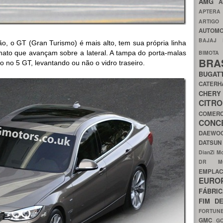
AMG
A
APTER
ARTIG
AUTOMO
BAJAJ
, o GT (Gran Turismo) é mais alto, tem sua própria linha
mato que avançam sobre a lateral. A tampa do porta-malas
BIMOT
BRA
no 5 GT, levantando ou não o vidro traseiro.
BUGAT
CATER
CH
CIT
COMER
CON
DAEW
DATSU
DianZi M
DR 
EMPL
EURO
FÁBRI
FIM D
FORTUN
GMC
G