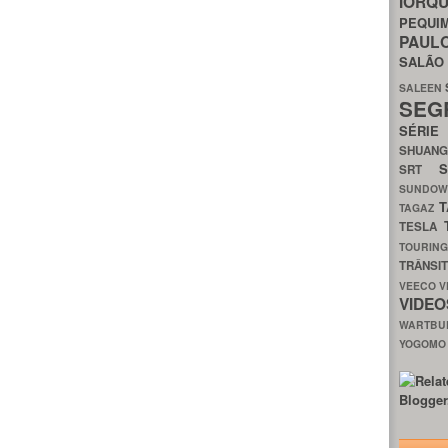
IORQ
PEQU
PAUL
SALÃ
SALEEN
SEG
SÉRI
SHUAN
SRT
SUNDO
T
TAGAZ
TESLA
TOURIN
TRÂNSI
VEECO
V
VIDE
WARTB
YOGOM