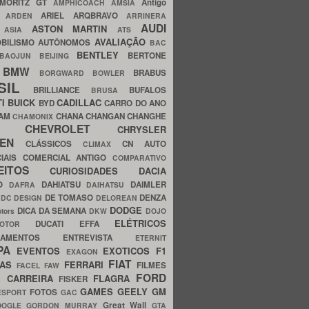
MORITZ GT
Antigo
AMPHICOACH
AMSIA
ARIEL
ARQBRAVO
A
ARDEN
ARRINERA
AUDI
ASTON MARTIN
O
ASIA
ATS
AVALIAÇÃO
BILISMO
AUTÔNOMOS
BAC
BENTLEY
BERTONE
BAOJUN
BEIJING
BMW
BRABUS
A
BORGWARD
BOWLER
SIL
BRILLIANCE
BUFALOS
BRUSA
TI
BUICK
CADILLAC
BYD
CARRO DO ANO
HAM
CHANA
CHANGAN
CHANGHE
CHAMONIX
CHEVROLET
ERY
CHRYSLER
ROEN
CLÁSSICOS
CN AUTO
CLIMAX
CIAIS
COMERCIAL ANTIGO
COMPARATIVO
CEITOS
CURIOSIDADES
DACIA
OO
DAHIATSU
DAIMLER
DAFRA
DAIHATSU
N
DE TOMASO
DENZA
DC DESIGN
DELOREAN
DODGE
DICA DA SEMANA
otors
DKW
DOJO
ELÉTRICOS
DUCATI
EFFA
MOTOR
ACAMENTOS
ENTREVISTA
ETERNIT
PA
EVENTOS
EXOTICOS
F1
EXAGON
FIAT
CAS
FERRARI
FILMES
FACEL
FAW
FORD
E CARREIRA
FLAGRA
FISKER
GAMES
GEELY
GM
FOTOS
ESPORT
GAC
Great Wall
OOGLE
GORDON MURRAY
GTA