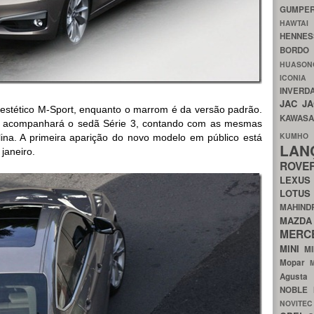
GUMP
HAWTA
HENNE
BORDO
HUASO
ICON
INVERD
JAC
J
 estético M-Sport, enquanto o marrom é da versão padrão.
KAWAS
T acompanhará o sedã Série 3, contando com as mesmas
KU
ina. A primeira aparição do novo modelo em público está
LA
janeiro.
ROV
LEXU
LOTU
MAHIN
MA
MERC
MINI
M
Mopar
Agust
NOBLE
NOVITE