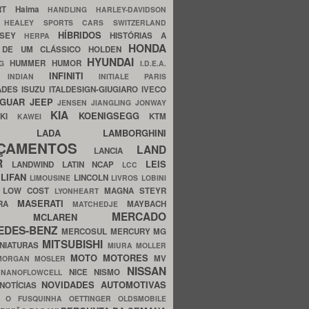
ERT
Haima
HANDLING
HARLEY-DAVIDSON
I
HEALEY SPORTS CARS SWITZERLAND
HÍBRIDOS
SSEY
HISTÓRIAS A
HERPA
HONDA
 DE UM CLÁSSICO
HOLDEN
HYUNDAI
HUMMER
HUMOR
NG
I.D.E.A.
INFINITI
IA
INDIAN
INITIALE PARIS
ADES
ISUZU
ITALDESIGN-GIUGIARO
IVECO
AGUAR
JEEP
JENSEN
JIANGLING
JONWAY
KIA
KOENIGSEGG
AKI
KTM
KAWEI
LADA
LAMBORGHINI
MHO
NÇAMENTOS
LAND
LANCIA
ER
LEIS
LANDWIND
LATIN NCAP
LCC
S
LIFAN
LINCOLN
LIMOUSINE
LIVROS
LOBINI
S
LOW COST
MAGNA STEYR
LYONHEART
MASERATI
DRA
MAYBACH
MATCHEDJE
MERCADO
ZDA
MCLAREN
EDES-BENZ
MERCOSUL
MERCURY
MG
MITSUBISHI
INIATURAS
MIURA
MOLLER
MOTO
MOTORES
MV
MORGAN
MOSLER
NISSAN
a
NICE
NISMO
NANOFLOWCELL
NOVIDADES AUTOMOTIVAS
NOTÍCIAS
C
O FUSQUINHA
OETTINGER
OLDSMOBILE