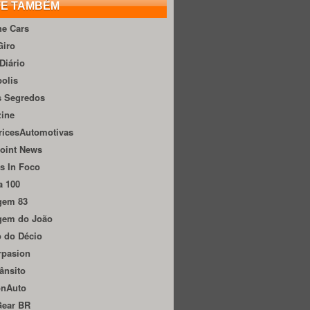
TE TAMBÉM
he Cars
Giro
Diário
olis
s Segredos
zine
ricesAutomotivas
oint News
s In Foco
a 100
gem 83
gem do João
 do Décio
rpasion
ânsito
onAuto
Gear BR