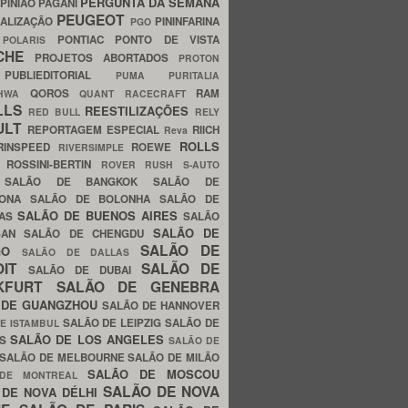
PERGUNTA DA SEMANA
PINIÃO
PAGANI
PEUGEOT
ALIZAÇÃO
PININFARINA
PGO
S
PONTIAC
PONTO DE VISTA
POLARIS
SCHE
PROJETOS ABORTADOS
PROTON
A
PUBLIEDITORIAL
PUMA
PURITALIA
QOROS
RAM
GHWA
QUANT
RACECRAFT
LLS
REESTILIZAÇÕES
RED BULL
RELY
ULT
REPORTAGEM ESPECIAL
RIICH
Reva
ROLLS
RINSPEED
ROEWE
RIVERSIMPLE
E
ROSSINI-BERTIN
ROVER
RUSH
S-AUTO
B
SALÃO DE BANGKOK
SALÃO DE
LONA
SALÃO DE BOLONHA
SALÃO DE
SALÃO DE BUENOS AIRES
LAS
SALÃO
SALÃO DE
SAN
SALÃO DE CHENGDU
SALÃO DE
AGO
SALÃO DE DALLAS
OIT
SALÃO DE
SALÃO DE DUBAI
NKFURT
SALÃO DE GENEBRA
 DE GUANGZHOU
SALÃO DE HANNOVER
SALÃO DE LEIPZIG
SALÃO DE
E ISTAMBUL
SALÃO DE LOS ANGELES
ES
SALÃO DE
SALÃO DE MELBOURNE
SALÃO DE MILÃO
SALÃO DE MOSCOU
 DE MONTREAL
SALÃO DE NOVA
 DE NOVA DÉLHI