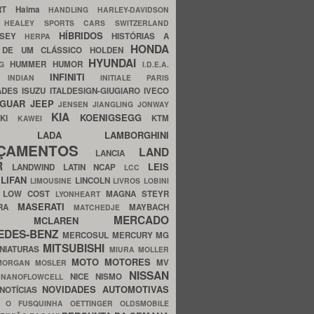
ERT
Haima
HANDLING
HARLEY-DAVIDSON
I
HEALEY SPORTS CARS SWITZERLAND
HÍBRIDOS
SSEY
HISTÓRIAS A
HERPA
HONDA
 DE UM CLÁSSICO
HOLDEN
HYUNDAI
HUMMER
HUMOR
NG
I.D.E.A.
INFINITI
IA
INDIAN
INITIALE PARIS
ADES
ISUZU
ITALDESIGN-GIUGIARO
IVECO
AGUAR
JEEP
JENSEN
JIANGLING
JONWAY
KIA
KOENIGSEGG
AKI
KTM
KAWEI
LADA
LAMBORGHINI
MHO
NÇAMENTOS
LAND
LANCIA
ER
LEIS
LANDWIND
LATIN NCAP
LCC
S
LIFAN
LINCOLN
LIMOUSINE
LIVROS
LOBINI
S
LOW COST
MAGNA STEYR
LYONHEART
MASERATI
DRA
MAYBACH
MATCHEDJE
MERCADO
ZDA
MCLAREN
EDES-BENZ
MERCOSUL
MERCURY
MG
MITSUBISHI
INIATURAS
MIURA
MOLLER
MOTO
MOTORES
MV
MORGAN
MOSLER
NISSAN
a
NICE
NISMO
NANOFLOWCELL
NOVIDADES AUTOMOTIVAS
NOTÍCIAS
C
O FUSQUINHA
OETTINGER
OLDSMOBILE