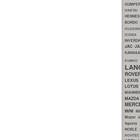
GUMP
HAWTA
HENNE
BORDO
HUASO
ICON
INVERD
JAC
J
KAWAS
KU
LA
ROV
LEXU
LOTU
MAHIN
MA
MERC
MINI
M
Mopar
Agust
NOBLE
NOVITE