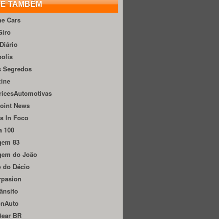
TE TAMBÉM
he Cars
Giro
Diário
olis
s Segredos
zine
ricesAutomotivas
oint News
s In Foco
a 100
gem 83
gem do João
 do Décio
rpasion
ânsito
onAuto
Gear BR