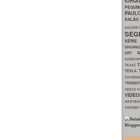
IORQ
PEQU
PAUL
SALÃ
SALEEN
SEG
SÉRI
SHUAN
SRT
SUNDO
T
TAGAZ
TESLA
TOURIN
TRÂNSI
VEECO
V
VIDE
WARTB
YOGOM