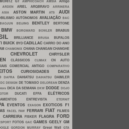
MORITZ GT
Antigo
AMPHICOACH
AMSIA
ARIEL
ARQBRAVO
A
ARDEN
ARRINERA
AUDI
ASTON MARTIN
O
ASIA
ATS
AVALIAÇÃO
BILISMO
AUTÔNOMOS
BAC
BENTLEY
BERTONE
BAOJUN
BEIJING
BMW
BRABUS
A
BORGWARD
BOWLER
SIL
BRILLIANCE
BUFALOS
BRUSA
TI
BUICK
CADILLAC
BYD
CARRO DO ANO
HAM
CHANA
CHANGAN
CHANGHE
CHAMONIX
CHEVROLET
ERY
CHRYSLER
ROEN
CLÁSSICOS
CN AUTO
CLIMAX
CIAIS
COMERCIAL ANTIGO
COMPARATIVO
CEITOS
CURIOSIDADES
DACIA
OO
DAHIATSU
DAIMLER
DAFRA
DAIHATSU
N
DE TOMASO
DENZA
DC DESIGN
DELOREAN
DODGE
DICA DA SEMANA
otors
DKW
DOJO
ELÉTRICOS
DUCATI
EFFA
MOTOR
ACAMENTOS
ENTREVISTA
ETERNIT
PA
EVENTOS
EXOTICOS
F1
EXAGON
FIAT
CAS
FERRARI
FILMES
FACEL
FAW
FORD
E CARREIRA
FLAGRA
FISKER
GAMES
GEELY
GM
FOTOS
ESPORT
GAC
Great Wall
OOGLE
GORDON MURRAY
GTA