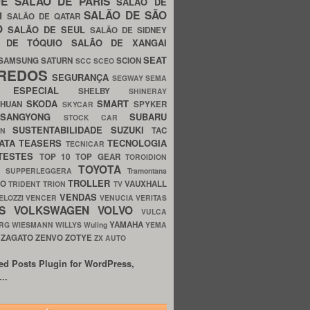
UE
SALÃO DE PARIS
SALÃO DE
SALÃO DE SÃO
IM
SALÃO DE QATAR
O
SALÃO DE SEUL
SALÃO DE SIDNEY
O DE TÓQUIO
SALÃO DE XANGAI
SEAT
SAMSUNG
SATURN
SCION
SCC
SCEO
REDOS
SEGURANÇA
SEGWAY
SEMA
E ESPECIAL
SHELBY
SHINERAY
SKODA
SMART
GHUAN
SPYKER
SKYCAR
SSANGYONG
SUBARU
STOCK CAR
SUSTENTABILIDADE
SUZUKI
TAC
WN
ATA
TEASERS
TECNOLOGIA
TECNICAR
TESTES
TOP 10
TOP GEAR
TOROIDION
TOYOTA
G SUPPERLEGGERA
Tramontana
TROLLER
TO
VAUXHALL
TRIDENT
TRION
TV
VENDAS
ELOZZI
VENCER
VENUCIA
VERITAS
OS
VOLKSWAGEN
VOLVO
VULCA
YAMAHA
URG
WIESMANN
WILLYS
Wuling
YEMA
ZAGATO
ZENVO
ZOTYE
O
ZX AUTO