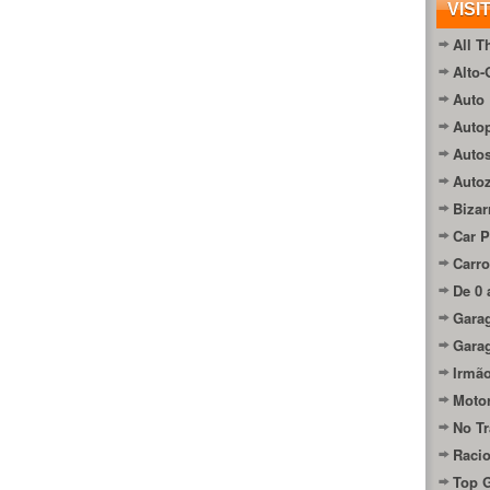
VISI
All T
Alto-
Auto 
Autop
Auto
Auto
Bizar
Car P
Carro
De 0 
Gara
Gara
Irmão
Moto
No Tr
Raci
Top 