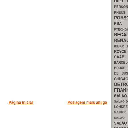
OPEL
O
PERSON
PNEU
POR
PS
PYEON
RECA
RENA
RIMAC
ROYC
SAA
BARCE
BRUXE
DE BU
CHIC
DETR
FRA
SALÃO
SALÃO D
Página inicial
Postagem mais antiga
LONDR
MADRID
SALÃO
SALÃO