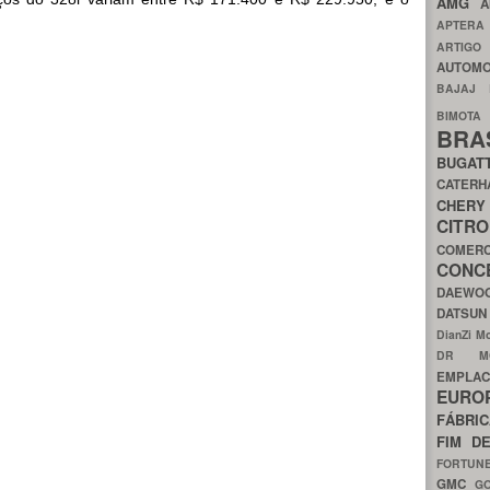
AMG
A
APTER
ARTIG
AUTOMO
BAJAJ
BIMOT
BRA
BUGAT
CATER
CH
CIT
COMER
CON
DAEW
DATSU
DianZi M
DR 
EMPL
EURO
FÁBRI
FIM D
FORTUN
GMC
G