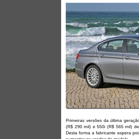
Primeiras versões da última geraç
(R$ 290 mil) e 550i (R$ 565 mil) d
Desta forma a fabricante espera po
aumentar as vendas do modelo.