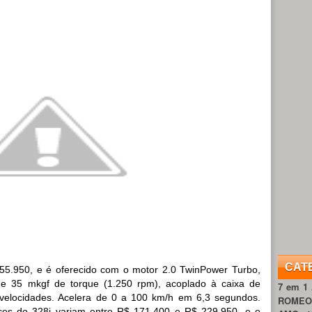
CAT
255.950, e é oferecido com o motor 2.0 TwinPower Turbo,
 e 35 mkgf de torque (1.250 rpm), acoplado à caixa de
7 em 1
 velocidades. Acelera de 0 a 100 km/h em 6,3 segundos.
ROME
ços do 328i variam entre R$ 171.400 e R$ 229.950, e o