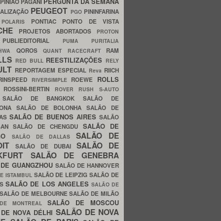
PERGUNTA DA SEMANA
PINIÃO
PAGANI
PEUGEOT
ALIZAÇÃO
PININFARINA
PGO
S
PONTIAC
PONTO DE VISTA
POLARIS
SCHE
PROJETOS ABORTADOS
PROTON
A
PUBLIEDITORIAL
PUMA
PURITALIA
QOROS
RAM
GHWA
QUANT
RACECRAFT
LLS
REESTILIZAÇÕES
RED BULL
RELY
ULT
REPORTAGEM ESPECIAL
RIICH
Reva
ROLLS
RINSPEED
ROEWE
RIVERSIMPLE
E
ROSSINI-BERTIN
ROVER
RUSH
S-AUTO
B
SALÃO DE BANGKOK
SALÃO DE
LONA
SALÃO DE BOLONHA
SALÃO DE
SALÃO DE BUENOS AIRES
LAS
SALÃO
SALÃO DE
SAN
SALÃO DE CHENGDU
SALÃO DE
AGO
SALÃO DE DALLAS
OIT
SALÃO DE
SALÃO DE DUBAI
NKFURT
SALÃO DE GENEBRA
 DE GUANGZHOU
SALÃO DE HANNOVER
SALÃO DE LEIPZIG
SALÃO DE
E ISTAMBUL
SALÃO DE LOS ANGELES
ES
SALÃO DE
SALÃO DE MELBOURNE
SALÃO DE MILÃO
SALÃO DE MOSCOU
 DE MONTREAL
SALÃO DE NOVA
 DE NOVA DÉLHI