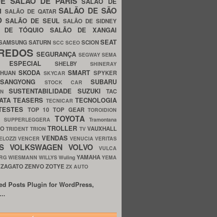
UE
SALÃO DE PARIS
SALÃO DE
SALÃO DE SÃO
IM
SALÃO DE QATAR
O
SALÃO DE SEUL
SALÃO DE SIDNEY
O DE TÓQUIO
SALÃO DE XANGAI
SEAT
SAMSUNG
SATURN
SCION
SCC
SCEO
REDOS
SEGURANÇA
SEGWAY
SEMA
E ESPECIAL
SHELBY
SHINERAY
SKODA
SMART
GHUAN
SPYKER
SKYCAR
SSANGYONG
SUBARU
STOCK CAR
SUSTENTABILIDADE
SUZUKI
TAC
WN
ATA
TEASERS
TECNOLOGIA
TECNICAR
TESTES
TOP 10
TOP GEAR
TOROIDION
TOYOTA
G SUPPERLEGGERA
Tramontana
TROLLER
TO
VAUXHALL
TRIDENT
TRION
TV
VENDAS
ELOZZI
VENCER
VENUCIA
VERITAS
OS
VOLKSWAGEN
VOLVO
VULCA
YAMAHA
URG
WIESMANN
WILLYS
Wuling
YEMA
ZAGATO
ZENVO
ZOTYE
O
ZX AUTO