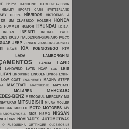
ERT
Haima
HANDLING
HARLEY-DAVIDSON
I
HEALEY SPORTS CARS SWITZERLAND
HÍBRIDOS
SSEY
HISTÓRIAS A
HERPA
HONDA
 DE UM CLÁSSICO
HOLDEN
HYUNDAI
HUMMER
HUMOR
NG
I.D.E.A.
INFINITI
IA
INDIAN
INITIALE PARIS
ADES
ISUZU
ITALDESIGN-GIUGIARO
IVECO
AGUAR
JEEP
JENSEN
JIANGLING
JONWAY
KIA
KOENIGSEGG
AKI
KTM
KAWEI
LADA
LAMBORGHINI
MHO
NÇAMENTOS
LAND
LANCIA
ER
LEIS
LANDWIND
LATIN NCAP
LCC
S
LIFAN
LINCOLN
LIMOUSINE
LIVROS
LOBINI
S
LOW COST
MAGNA STEYR
LYONHEART
MASERATI
DRA
MAYBACH
MATCHEDJE
MERCADO
ZDA
MCLAREN
EDES-BENZ
MERCOSUL
MERCURY
MG
MITSUBISHI
INIATURAS
MIURA
MOLLER
MOTO
MOTORES
MV
MORGAN
MOSLER
NISSAN
a
NICE
NISMO
NANOFLOWCELL
NOVIDADES AUTOMOTIVAS
NOTÍCIAS
C
O FUSQUINHA
OETTINGER
OLDSMOBILE