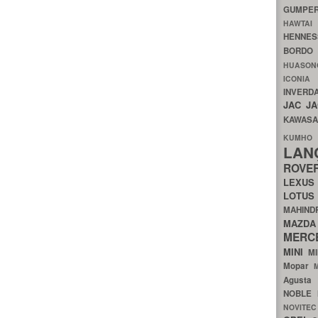
GUMP
HAWTA
HENNE
BORDO
HUASO
ICON
INVERD
JAC
J
KAWAS
KU
LA
ROV
LEXU
LOTU
MAHIN
MA
MERC
MINI
M
Mopar
Agust
NOBLE
NOVITE