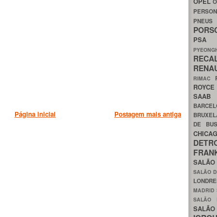
OPEL
O
PERSON
PNEU
POR
PS
PYEON
RECA
RENA
RIMAC
ROYC
SAA
BARCE
Página inicial
Postagem mais antiga
BRUXE
DE BU
CHIC
DETR
FRA
SALÃO
SALÃO D
LONDR
MADRID
SALÃO
SALÃO