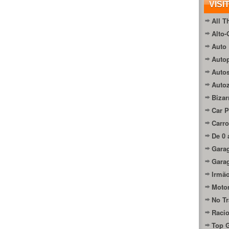
VISI
All T
Alto-
Auto 
Autop
Auto
Auto
Bizar
Car P
Carro
De 0 
Gara
Gara
Irmão
Moto
No Tr
Raci
Top 