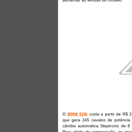
O
BMW 528i
custa a partir de R$ 
que gera 245 cavalos de potência
câmbio automática Steptronic de 8
Para efeito de comparação, os pre