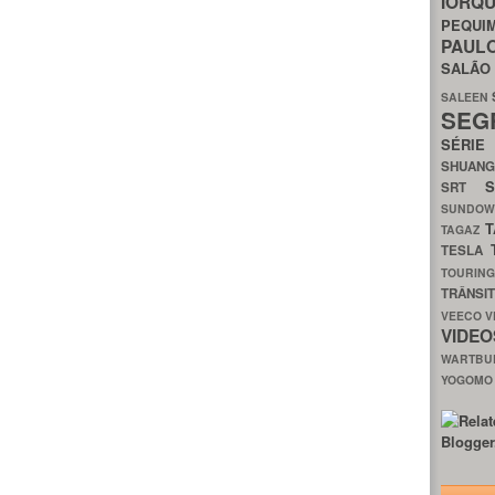
IORQ
PEQU
PAUL
SALÃ
SALEEN
SEG
SÉRI
SHUAN
SRT
SUNDO
T
TAGAZ
TESLA
TOURIN
TRÂNSI
VEECO
V
VIDE
WARTB
YOGOM