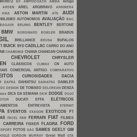
MORITZ GT
Antigo
AMPHICOACH
AMSIA
ARIEL
ARQBRAVO
A
ARDEN
ARRINERA
AUDI
ASTON MARTIN
O
ASIA
ATS
AVALIAÇÃO
BILISMO
AUTÔNOMOS
BAC
BENTLEY
BERTONE
BAOJUN
BEIJING
BMW
BRABUS
A
BORGWARD
BOWLER
SIL
BRILLIANCE
BUFALOS
BRUSA
TI
BUICK
CADILLAC
BYD
CARRO DO ANO
HAM
CHANA
CHANGAN
CHANGHE
CHAMONIX
CHEVROLET
ERY
CHRYSLER
ROEN
CLÁSSICOS
CN AUTO
CLIMAX
CIAIS
COMERCIAL ANTIGO
COMPARATIVO
CEITOS
CURIOSIDADES
DACIA
OO
DAHIATSU
DAIMLER
DAFRA
DAIHATSU
N
DE TOMASO
DENZA
DC DESIGN
DELOREAN
DODGE
DICA DA SEMANA
otors
DKW
DOJO
ELÉTRICOS
DUCATI
EFFA
MOTOR
ACAMENTOS
ENTREVISTA
ETERNIT
PA
EVENTOS
EXOTICOS
F1
EXAGON
FIAT
CAS
FERRARI
FILMES
FACEL
FAW
FORD
E CARREIRA
FLAGRA
FISKER
GAMES
GEELY
GM
FOTOS
ESPORT
GAC
Great Wall
OOGLE
GORDON MURRAY
GTA