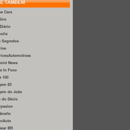
TE TAMBÉM
he Cars
Giro
Diário
olis
s Segredos
zine
ricesAutomotivas
oint News
s In Foco
a 100
gem 83
gem do João
 do Décio
rpasion
ânsito
onAuto
Gear BR