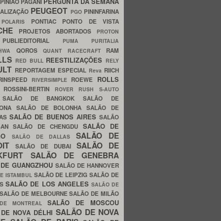
PERGUNTA DA SEMANA
PINIÃO
PAGANI
PEUGEOT
ALIZAÇÃO
PININFARINA
PGO
S
PONTIAC
PONTO DE VISTA
POLARIS
SCHE
PROJETOS ABORTADOS
PROTON
A
PUBLIEDITORIAL
PUMA
PURITALIA
QOROS
RAM
GHWA
QUANT
RACECRAFT
LLS
REESTILIZAÇÕES
RED BULL
RELY
ULT
REPORTAGEM ESPECIAL
RIICH
Reva
ROLLS
RINSPEED
ROEWE
RIVERSIMPLE
E
ROSSINI-BERTIN
ROVER
RUSH
S-AUTO
B
SALÃO DE BANGKOK
SALÃO DE
LONA
SALÃO DE BOLONHA
SALÃO DE
SALÃO DE BUENOS AIRES
LAS
SALÃO
SALÃO DE
SAN
SALÃO DE CHENGDU
SALÃO DE
AGO
SALÃO DE DALLAS
OIT
SALÃO DE
SALÃO DE DUBAI
NKFURT
SALÃO DE GENEBRA
 DE GUANGZHOU
SALÃO DE HANNOVER
SALÃO DE LEIPZIG
SALÃO DE
E ISTAMBUL
SALÃO DE LOS ANGELES
ES
SALÃO DE
SALÃO DE MELBOURNE
SALÃO DE MILÃO
SALÃO DE MOSCOU
 DE MONTREAL
SALÃO DE NOVA
 DE NOVA DÉLHI