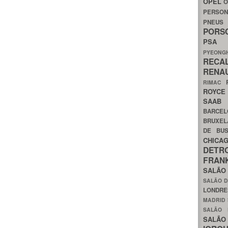
OPEL
O
PERSON
PNEU
POR
PS
PYEON
RECA
RENA
RIMAC
ROYC
SAA
BARCE
BRUXE
DE BU
CHIC
DETR
FRA
SALÃO
SALÃO D
LONDR
MADRID
SALÃO
SALÃO