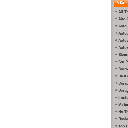
VISI
All T
Alto-
Auto 
Autop
Auto
Auto
Bizar
Car P
Carro
De 0 
Gara
Gara
Irmão
Moto
No Tr
Raci
Top 