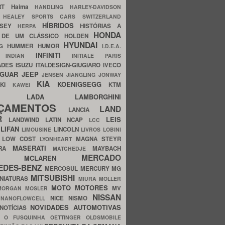
ERT
Haima
HANDLING
HARLEY-DAVIDSON
I
HEALEY SPORTS CARS SWITZERLAND
HÍBRIDOS
SSEY
HISTÓRIAS A
HERPA
HONDA
 DE UM CLÁSSICO
HOLDEN
HYUNDAI
HUMMER
HUMOR
NG
I.D.E.A.
INFINITI
IA
INDIAN
INITIALE PARIS
ADES
ISUZU
ITALDESIGN-GIUGIARO
IVECO
AGUAR
JEEP
JENSEN
JIANGLING
JONWAY
KIA
KOENIGSEGG
AKI
KTM
KAWEI
LADA
LAMBORGHINI
MHO
NÇAMENTOS
LAND
LANCIA
ER
LEIS
LANDWIND
LATIN NCAP
LCC
S
LIFAN
LINCOLN
LIMOUSINE
LIVROS
LOBINI
S
LOW COST
MAGNA STEYR
LYONHEART
MASERATI
DRA
MAYBACH
MATCHEDJE
MERCADO
ZDA
MCLAREN
EDES-BENZ
MERCOSUL
MERCURY
MG
MITSUBISHI
INIATURAS
MIURA
MOLLER
MOTO
MOTORES
MV
MORGAN
MOSLER
NISSAN
a
NICE
NISMO
NANOFLOWCELL
NOVIDADES AUTOMOTIVAS
NOTÍCIAS
C
O FUSQUINHA
OETTINGER
OLDSMOBILE