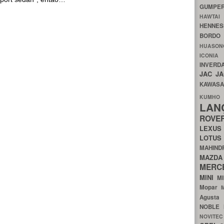
GUMP
HAWTA
HENNE
BORDO
HUASO
ICON
INVERD
JAC
J
KAWAS
KU
LA
ROV
LEXU
LOTU
MAHIN
MA
MERC
MINI
M
Mopar
Agust
NOBLE
NOVITE