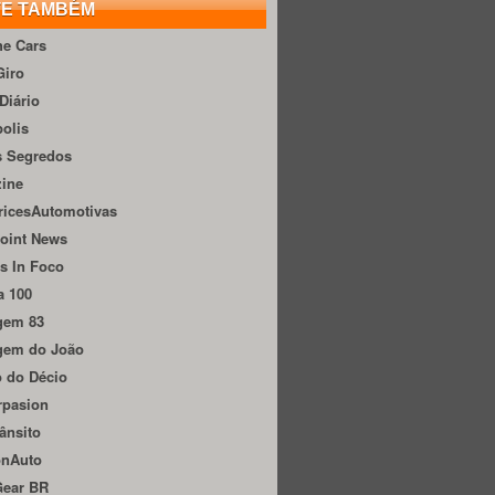
TE TAMBÉM
he Cars
Giro
Diário
olis
s Segredos
zine
ricesAutomotivas
oint News
s In Foco
a 100
gem 83
gem do João
 do Décio
rpasion
ânsito
onAuto
Gear BR