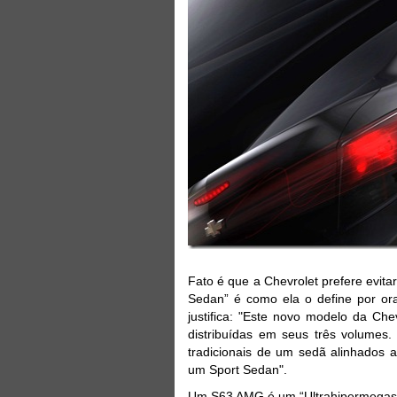
Fato é que a Chevrolet prefere evita
Sedan” é como ela o define por ora
justifica: "Este novo modelo da Che
distribuídas em seus três volumes.
tradicionais de um sedã alinhados 
um Sport Sedan".
Um S63 AMG é um “Ultrahipermegas