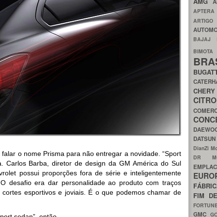
AMG
A
APTER
ARTIG
AUTOMO
BAJAJ
BIMOT
BRA
BUGAT
CATER
CH
CIT
COMER
CON
DAEW
DATSU
DianZi M
r falar o nome Prisma para não entregar a novidade. “Sport
DR 
. Carlos Barba, diretor de design da GM América do Sul
EMPL
vrolet possui proporções fora de série e inteligentemente
EURO
 O desafio era dar personalidade ao produto com traços
FÁBRI
a cortes esportivos e joviais. É o que podemos chamar de
FIM D
FORTUN
GMC
G
port sedan”, então…