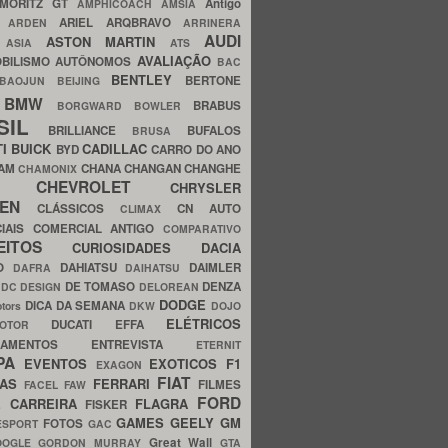
MORITZ GT
Antigo
AMPHICOACH
AMSIA
ARIEL
ARQBRAVO
A
ARDEN
ARRINERA
AUDI
ASTON MARTIN
O
ASIA
ATS
AVALIAÇÃO
BILISMO
AUTÔNOMOS
BAC
BENTLEY
BERTONE
BAOJUN
BEIJING
BMW
BRABUS
A
BORGWARD
BOWLER
SIL
BRILLIANCE
BUFALOS
BRUSA
TI
BUICK
CADILLAC
BYD
CARRO DO ANO
HAM
CHANA
CHANGAN
CHANGHE
CHAMONIX
CHEVROLET
ERY
CHRYSLER
ROEN
CLÁSSICOS
CN AUTO
CLIMAX
CIAIS
COMERCIAL ANTIGO
COMPARATIVO
CEITOS
CURIOSIDADES
DACIA
OO
DAHIATSU
DAIMLER
DAFRA
DAIHATSU
N
DE TOMASO
DENZA
DC DESIGN
DELOREAN
DODGE
DICA DA SEMANA
otors
DKW
DOJO
ELÉTRICOS
DUCATI
EFFA
MOTOR
ACAMENTOS
ENTREVISTA
ETERNIT
PA
EVENTOS
EXOTICOS
F1
EXAGON
FIAT
CAS
FERRARI
FILMES
FACEL
FAW
FORD
E CARREIRA
FLAGRA
FISKER
GAMES
GEELY
GM
FOTOS
ESPORT
GAC
Great Wall
OOGLE
GORDON MURRAY
GTA