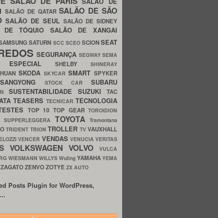
UE
SALÃO DE PARIS
SALÃO DE
SALÃO DE SÃO
IM
SALÃO DE QATAR
O
SALÃO DE SEUL
SALÃO DE SIDNEY
O DE TÓQUIO
SALÃO DE XANGAI
SEAT
SAMSUNG
SATURN
SCION
SCC
SCEO
REDOS
SEGURANÇA
SEGWAY
SEMA
E ESPECIAL
SHELBY
SHINERAY
SKODA
SMART
GHUAN
SPYKER
SKYCAR
SSANGYONG
SUBARU
STOCK CAR
SUSTENTABILIDADE
SUZUKI
TAC
WN
ATA
TEASERS
TECNOLOGIA
TECNICAR
TESTES
TOP 10
TOP GEAR
TOROIDION
TOYOTA
G SUPPERLEGGERA
Tramontana
TROLLER
TO
VAUXHALL
TRIDENT
TRION
TV
VENDAS
ELOZZI
VENCER
VENUCIA
VERITAS
OS
VOLKSWAGEN
VOLVO
VULCA
YAMAHA
URG
WIESMANN
WILLYS
Wuling
YEMA
ZAGATO
ZENVO
ZOTYE
O
ZX AUTO