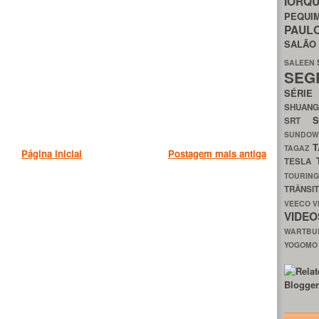
IORQ
PEQU
PAUL
SALÃ
SALEEN
SEG
SÉRI
SHUAN
SRT
SUNDO
T
TAGAZ
Página inicial
Postagem mais antiga
TESLA
TOURIN
TRÂNSI
VEECO
V
VIDE
WARTB
YOGOM