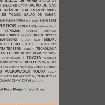
UE
SALÃO DE PARIS
SALÃO DE
SALÃO DE SÃO
IM
SALÃO DE QATAR
O
SALÃO DE SEUL
SALÃO DE SIDNEY
O DE TÓQUIO
SALÃO DE XANGAI
SEAT
SAMSUNG
SATURN
SCION
SCC
SCEO
REDOS
SEGURANÇA
SEGWAY
SEMA
E ESPECIAL
SHELBY
SHINERAY
SKODA
SMART
GHUAN
SPYKER
SKYCAR
SSANGYONG
SUBARU
STOCK CAR
SUSTENTABILIDADE
SUZUKI
TAC
WN
ATA
TEASERS
TECNOLOGIA
TECNICAR
TESTES
TOP 10
TOP GEAR
TOROIDION
TOYOTA
G SUPPERLEGGERA
Tramontana
TROLLER
TO
VAUXHALL
TRIDENT
TRION
TV
VENDAS
ELOZZI
VENCER
VENUCIA
VERITAS
OS
VOLKSWAGEN
VOLVO
VULCA
YAMAHA
URG
WIESMANN
WILLYS
Wuling
YEMA
ZAGATO
ZENVO
ZOTYE
O
ZX AUTO