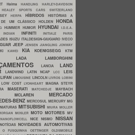
ERT
Haima
HANDLING
HARLEY-DAVIDSON
I
HEALEY SPORTS CARS SWITZERLAND
HÍBRIDOS
SSEY
HISTÓRIAS A
HERPA
HONDA
 DE UM CLÁSSICO
HOLDEN
HYUNDAI
HUMMER
HUMOR
NG
I.D.E.A.
INFINITI
IA
INDIAN
INITIALE PARIS
ADES
ISUZU
ITALDESIGN-GIUGIARO
IVECO
AGUAR
JEEP
JENSEN
JIANGLING
JONWAY
KIA
KOENIGSEGG
AKI
KTM
KAWEI
LADA
LAMBORGHINI
MHO
NÇAMENTOS
LAND
LANCIA
ER
LEIS
LANDWIND
LATIN NCAP
LCC
S
LIFAN
LINCOLN
LIMOUSINE
LIVROS
LOBINI
S
LOW COST
MAGNA STEYR
LYONHEART
MASERATI
DRA
MAYBACH
MATCHEDJE
MERCADO
ZDA
MCLAREN
EDES-BENZ
MERCOSUL
MERCURY
MG
MITSUBISHI
INIATURAS
MIURA
MOLLER
MOTO
MOTORES
MV
MORGAN
MOSLER
NISSAN
a
NICE
NISMO
NANOFLOWCELL
NOVIDADES AUTOMOTIVAS
NOTÍCIAS
C
O FUSQUINHA
OETTINGER
OLDSMOBILE