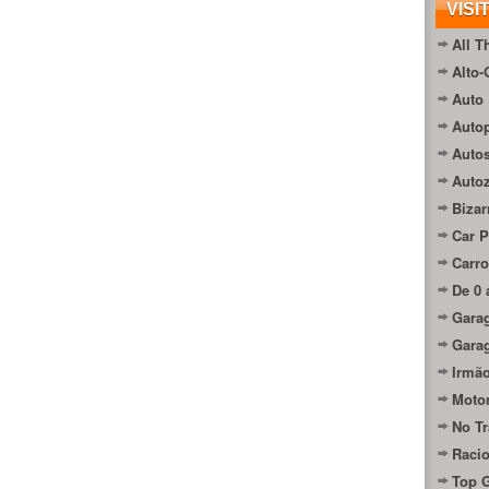
VISI
All T
Alto-
Auto 
Autop
Auto
Auto
Bizar
Car P
Carro
De 0 
Gara
Gara
Irmão
Moto
No Tr
Raci
Top 