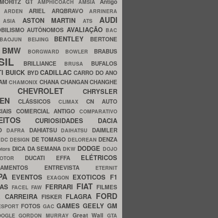
MORITZ GT
Antigo
AMPHICOACH
AMSIA
ARIEL
ARQBRAVO
A
ARDEN
ARRINERA
AUDI
ASTON MARTIN
O
ASIA
ATS
AVALIAÇÃO
BILISMO
AUTÔNOMOS
BAC
BENTLEY
BERTONE
BAOJUN
BEIJING
BMW
BRABUS
A
BORGWARD
BOWLER
SIL
BRILLIANCE
BUFALOS
BRUSA
TI
BUICK
CADILLAC
BYD
CARRO DO ANO
HAM
CHANA
CHANGAN
CHANGHE
CHAMONIX
CHEVROLET
ERY
CHRYSLER
ROEN
CLÁSSICOS
CN AUTO
CLIMAX
CIAIS
COMERCIAL ANTIGO
COMPARATIVO
CEITOS
CURIOSIDADES
DACIA
OO
DAHIATSU
DAIMLER
DAFRA
DAIHATSU
N
DE TOMASO
DENZA
DC DESIGN
DELOREAN
DODGE
DICA DA SEMANA
otors
DKW
DOJO
ELÉTRICOS
DUCATI
EFFA
MOTOR
ACAMENTOS
ENTREVISTA
ETERNIT
PA
EVENTOS
EXOTICOS
F1
EXAGON
FIAT
CAS
FERRARI
FILMES
FACEL
FAW
FORD
E CARREIRA
FLAGRA
FISKER
GAMES
GEELY
GM
FOTOS
ESPORT
GAC
Great Wall
OOGLE
GORDON MURRAY
GTA