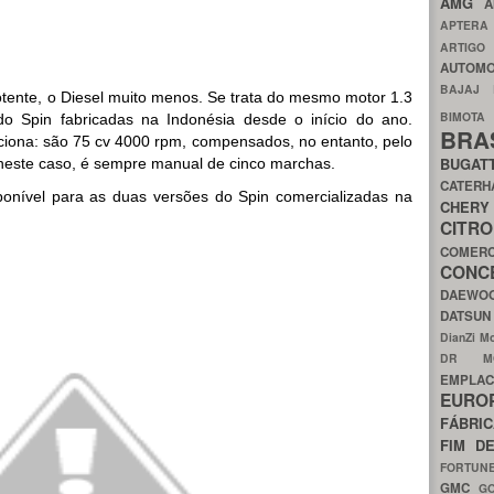
AMG
A
APTER
ARTIG
AUTOMO
BAJAJ
otente, o Diesel muito menos. Se trata do mesmo motor 1.3
BIMOT
o Spin fabricadas na Indonésia desde o início do ano.
BRA
ciona: são 75 cv 4000 rpm, compensados, no entanto, pelo
BUGAT
 neste caso, é sempre manual de cinco marchas.
CATER
sponível para as duas versões do Spin comercializadas na
CH
CIT
COMER
CON
DAEW
DATSU
DianZi M
DR 
EMPL
EURO
FÁBRI
FIM D
FORTUN
GMC
G