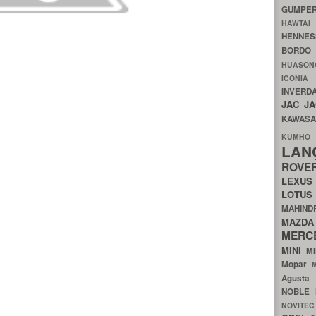
GUMP
HAWTA
HENNE
BORDO
HUASO
ICON
INVERD
JAC
J
KAWAS
KU
LA
ROV
LEXU
LOTU
MAHIN
MA
MERC
MINI
M
Mopar
Agust
NOBLE
NOVITE