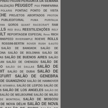
PERGUNTA DA SEMANA
PINIÃO
PAGANI
PEUGEOT
ALIZAÇÃO
PININFARINA
PGO
S
PONTIAC
PONTO DE VISTA
POLARIS
SCHE
PROJETOS ABORTADOS
PROTON
A
PUBLIEDITORIAL
PUMA
PURITALIA
QOROS
RAM
GHWA
QUANT
RACECRAFT
LLS
REESTILIZAÇÕES
RED BULL
RELY
ULT
REPORTAGEM ESPECIAL
RIICH
Reva
ROLLS
RINSPEED
ROEWE
RIVERSIMPLE
E
ROSSINI-BERTIN
ROVER
RUSH
S-AUTO
B
SALÃO DE BANGKOK
SALÃO DE
LONA
SALÃO DE BOLONHA
SALÃO DE
SALÃO DE BUENOS AIRES
LAS
SALÃO
SALÃO DE
SAN
SALÃO DE CHENGDU
SALÃO DE
AGO
SALÃO DE DALLAS
OIT
SALÃO DE
SALÃO DE DUBAI
NKFURT
SALÃO DE GENEBRA
 DE GUANGZHOU
SALÃO DE HANNOVER
SALÃO DE LEIPZIG
SALÃO DE
E ISTAMBUL
SALÃO DE LOS ANGELES
ES
SALÃO DE
SALÃO DE MELBOURNE
SALÃO DE MILÃO
SALÃO DE MOSCOU
 DE MONTREAL
SALÃO DE NOVA
 DE NOVA DÉLHI