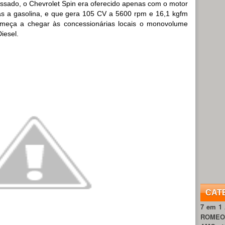
ssado, o Chevrolet Spin era oferecido apenas com o motor
as a gasolina, e que gera 105 CV a 5600 rpm e 16,1 kgfm
omeça a chegar às concessionárias locais o monovolume
iesel.
CAT
7 em 1
ROME