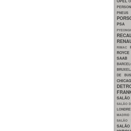
OPEL
O
PERSON
PNEU
POR
PS
PYEON
RECA
RENA
RIMAC
ROYC
SAA
BARCE
BRUXE
DE BU
CHIC
DETR
FRA
SALÃO
SALÃO D
LONDR
MADRID
SALÃO
SALÃO