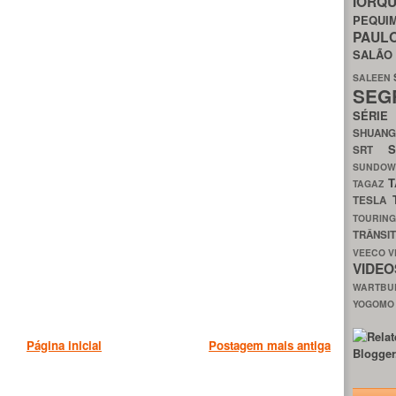
IORQ
PEQU
PAUL
SALÃ
SALEEN
SEG
SÉRI
SHUAN
SRT
SUNDO
T
TAGAZ
TESLA
TOURIN
TRÂNSI
VEECO
V
VIDE
WARTB
YOGOM
Página inicial
Postagem mais antiga