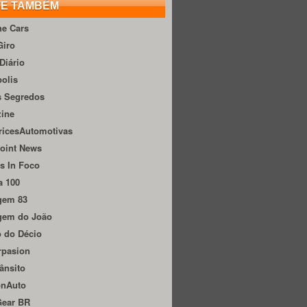
TE TAMBÉM
he Cars
Giro
Diário
olis
s Segredos
zine
ricesAutomotivas
oint News
s In Foco
a 100
gem 83
gem do João
 do Décio
rpasion
ânsito
onAuto
Gear BR