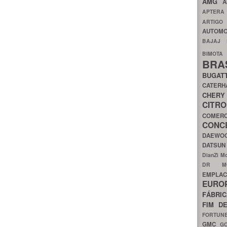
AMG
A
APTER
ARTIG
AUTOMO
BAJAJ
BIMOT
BRA
BUGAT
CATER
CH
CIT
COMER
CON
DAEW
DATSU
DianZi M
DR 
EMPL
EURO
FÁBRI
FIM D
FORTUN
GMC
G