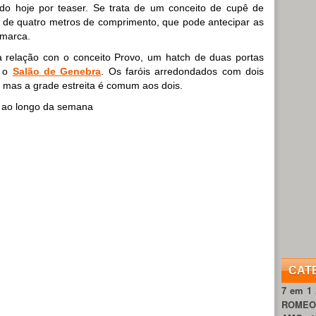
do hoje por teaser. Se trata de um conceito de cupê de
de quatro metros de comprimento, que pode antecipar as
 marca.
 relação con o conceito Provo, um hatch de duas portas
e o
Salão de Genebra
. Os faróis arredondados com dois
 mas a grade estreita é comum aos dois.
s ao longo da semana
CAT
7 em 1
ROME