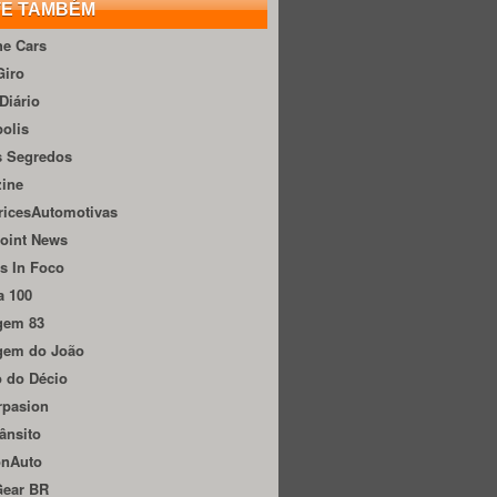
TE TAMBÉM
he Cars
Giro
Diário
olis
s Segredos
zine
ricesAutomotivas
oint News
s In Foco
a 100
gem 83
gem do João
 do Décio
rpasion
ânsito
onAuto
Gear BR