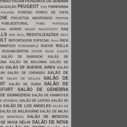
PERGUNTA DA SEMANA
PINIÃO
PAGANI
PEUGEOT
ALIZAÇÃO
PININFARINA
PGO
S
PONTIAC
PONTO DE VISTA
POLARIS
SCHE
PROJETOS ABORTADOS
PROTON
A
PUBLIEDITORIAL
PUMA
PURITALIA
QOROS
RAM
GHWA
QUANT
RACECRAFT
LLS
REESTILIZAÇÕES
RED BULL
RELY
ULT
REPORTAGEM ESPECIAL
RIICH
Reva
ROLLS
RINSPEED
ROEWE
RIVERSIMPLE
E
ROSSINI-BERTIN
ROVER
RUSH
S-AUTO
B
SALÃO DE BANGKOK
SALÃO DE
LONA
SALÃO DE BOLONHA
SALÃO DE
SALÃO DE BUENOS AIRES
LAS
SALÃO
SALÃO DE
SAN
SALÃO DE CHENGDU
SALÃO DE
AGO
SALÃO DE DALLAS
OIT
SALÃO DE
SALÃO DE DUBAI
NKFURT
SALÃO DE GENEBRA
 DE GUANGZHOU
SALÃO DE HANNOVER
SALÃO DE LEIPZIG
SALÃO DE
E ISTAMBUL
SALÃO DE LOS ANGELES
ES
SALÃO DE
SALÃO DE MELBOURNE
SALÃO DE MILÃO
SALÃO DE MOSCOU
 DE MONTREAL
SALÃO DE NOVA
 DE NOVA DÉLHI