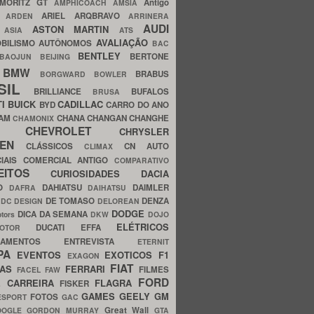
MORITZ GT
Antigo
AMPHICOACH
AMSIA
ARIEL
ARQBRAVO
A
ARDEN
ARRINERA
AUDI
ASTON MARTIN
O
ASIA
ATS
AVALIAÇÃO
BILISMO
AUTÔNOMOS
BAC
BENTLEY
BERTONE
BAOJUN
BEIJING
BMW
BRABUS
A
BORGWARD
BOWLER
SIL
BRILLIANCE
BUFALOS
BRUSA
TI
BUICK
CADILLAC
BYD
CARRO DO ANO
HAM
CHANA
CHANGAN
CHANGHE
CHAMONIX
CHEVROLET
ERY
CHRYSLER
ROEN
CLÁSSICOS
CN AUTO
CLIMAX
CIAIS
COMERCIAL ANTIGO
COMPARATIVO
CEITOS
CURIOSIDADES
DACIA
OO
DAHIATSU
DAIMLER
DAFRA
DAIHATSU
N
DE TOMASO
DENZA
DC DESIGN
DELOREAN
DODGE
DICA DA SEMANA
otors
DKW
DOJO
ELÉTRICOS
DUCATI
EFFA
MOTOR
ACAMENTOS
ENTREVISTA
ETERNIT
PA
EVENTOS
EXOTICOS
F1
EXAGON
FIAT
CAS
FERRARI
FILMES
FACEL
FAW
FORD
E CARREIRA
FLAGRA
FISKER
GAMES
GEELY
GM
FOTOS
ESPORT
GAC
Great Wall
OOGLE
GORDON MURRAY
GTA