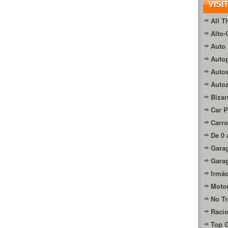
VISI
All T
Alto-
Auto 
Autop
Auto
Auto
Bizar
Car P
Carro
De 0 
Gara
Gara
Irmão
Moto
No Tr
Raci
Top 