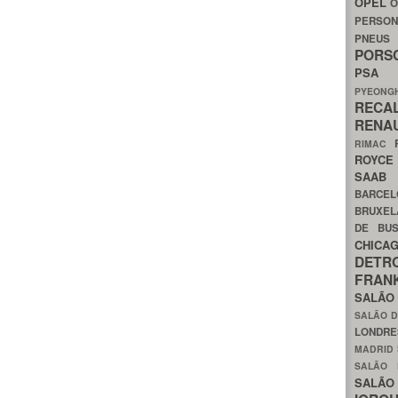
OPEL
O
PERSON
PNEU
POR
PS
PYEON
RECA
RENA
RIMAC
ROYC
SAA
BARCE
BRUXE
DE BU
CHIC
DETR
FRA
SALÃO
SALÃO D
LONDR
MADRID
SALÃO
SALÃO