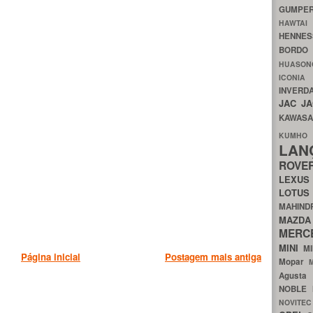
GUMP
HAWTA
HENNE
BORDO
HUASO
ICON
INVERD
JAC
J
KAWAS
KU
LA
ROV
LEXU
LOTU
MAHIN
MA
MERC
MINI
M
Página inicial
Postagem mais antiga
Mopar
Agust
NOBLE
NOVITE