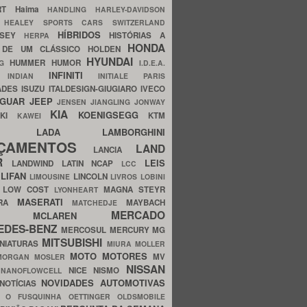
ERT
Haima
HANDLING
HARLEY-DAVIDSON
I
HEALEY SPORTS CARS SWITZERLAND
HÍBRIDOS
SSEY
HISTÓRIAS A
HERPA
HONDA
 DE UM CLÁSSICO
HOLDEN
HYUNDAI
HUMMER
HUMOR
NG
I.D.E.A.
INFINITI
IA
INDIAN
INITIALE PARIS
ADES
ISUZU
ITALDESIGN-GIUGIARO
IVECO
AGUAR
JEEP
JENSEN
JIANGLING
JONWAY
KIA
KOENIGSEGG
AKI
KTM
KAWEI
LADA
LAMBORGHINI
MHO
NÇAMENTOS
LAND
LANCIA
ER
LEIS
LANDWIND
LATIN NCAP
LCC
S
LIFAN
LINCOLN
LIMOUSINE
LIVROS
LOBINI
S
LOW COST
MAGNA STEYR
LYONHEART
MASERATI
DRA
MAYBACH
MATCHEDJE
MERCADO
ZDA
MCLAREN
EDES-BENZ
MERCOSUL
MERCURY
MG
MITSUBISHI
INIATURAS
MIURA
MOLLER
MOTO
MOTORES
MV
MORGAN
MOSLER
NISSAN
a
NICE
NISMO
NANOFLOWCELL
NOVIDADES AUTOMOTIVAS
NOTÍCIAS
C
O FUSQUINHA
OETTINGER
OLDSMOBILE