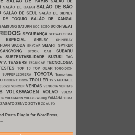
UE
SALÃO DE PARIS
SALÃO DE
SALÃO DE SÃO
IM
SALÃO DE QATAR
O
SALÃO DE SEUL
SALÃO DE SIDNEY
O DE TÓQUIO
SALÃO DE XANGAI
SEAT
SAMSUNG
SATURN
SCION
SCC
SCEO
REDOS
SEGURANÇA
SEGWAY
SEMA
E ESPECIAL
SHELBY
SHINERAY
SKODA
SMART
GHUAN
SPYKER
SKYCAR
SSANGYONG
SUBARU
STOCK CAR
SUSTENTABILIDADE
SUZUKI
TAC
WN
ATA
TEASERS
TECNOLOGIA
TECNICAR
TESTES
TOP 10
TOP GEAR
TOROIDION
TOYOTA
G SUPPERLEGGERA
Tramontana
TROLLER
TO
VAUXHALL
TRIDENT
TRION
TV
VENDAS
ELOZZI
VENCER
VENUCIA
VERITAS
OS
VOLKSWAGEN
VOLVO
VULCA
YAMAHA
URG
WIESMANN
WILLYS
Wuling
YEMA
ZAGATO
ZENVO
ZOTYE
O
ZX AUTO