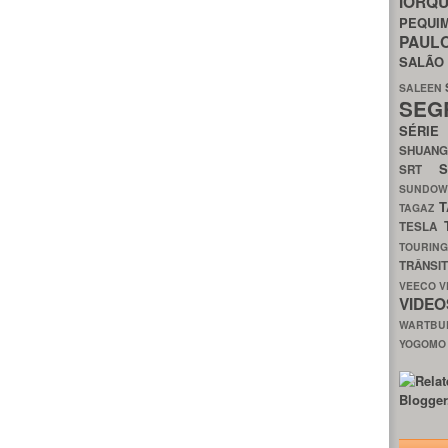
IORQ
PEQU
PAUL
SALÃ
SALEEN
SEG
SÉRI
SHUAN
SRT
SUNDO
T
TAGAZ
TESLA
TOURIN
TRÂNSI
VEECO
V
VIDE
WARTB
YOGOM