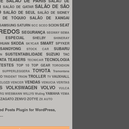
UE
SALÃO DE PARIS
SALÃO DE
SALÃO DE SÃO
IM
SALÃO DE QATAR
O
SALÃO DE SEUL
SALÃO DE SIDNEY
O DE TÓQUIO
SALÃO DE XANGAI
SEAT
SAMSUNG
SATURN
SCION
SCC
SCEO
REDOS
SEGURANÇA
SEGWAY
SEMA
E ESPECIAL
SHELBY
SHINERAY
SKODA
SMART
GHUAN
SPYKER
SKYCAR
SSANGYONG
SUBARU
STOCK CAR
SUSTENTABILIDADE
SUZUKI
TAC
WN
ATA
TEASERS
TECNOLOGIA
TECNICAR
TESTES
TOP 10
TOP GEAR
TOROIDION
TOYOTA
G SUPPERLEGGERA
Tramontana
TROLLER
TO
VAUXHALL
TRIDENT
TRION
TV
VENDAS
ELOZZI
VENCER
VENUCIA
VERITAS
OS
VOLKSWAGEN
VOLVO
VULCA
YAMAHA
URG
WIESMANN
WILLYS
Wuling
YEMA
ZAGATO
ZENVO
ZOTYE
O
ZX AUTO