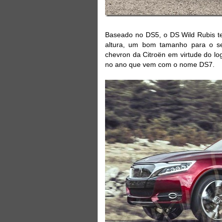
Baseado no DS5, o DS Wild Rubis t
altura, um bom tamanho para o s
chevron da Citroën em virtude do lo
no ano que vem com o nome DS7.