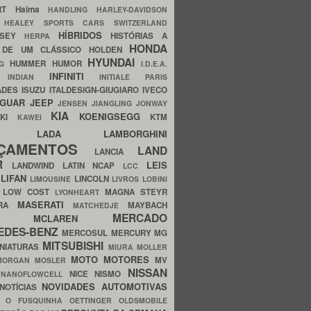
ERT
Haima
HANDLING
HARLEY-DAVIDSON
I
HEALEY SPORTS CARS SWITZERLAND
HÍBRIDOS
SSEY
HISTÓRIAS A
HERPA
HONDA
 DE UM CLÁSSICO
HOLDEN
HYUNDAI
HUMMER
HUMOR
NG
I.D.E.A.
INFINITI
IA
INDIAN
INITIALE PARIS
ADES
ISUZU
ITALDESIGN-GIUGIARO
IVECO
AGUAR
JEEP
JENSEN
JIANGLING
JONWAY
KIA
KOENIGSEGG
AKI
KTM
KAWEI
LADA
LAMBORGHINI
MHO
NÇAMENTOS
LAND
LANCIA
ER
LEIS
LANDWIND
LATIN NCAP
LCC
S
LIFAN
LINCOLN
LIMOUSINE
LIVROS
LOBINI
S
LOW COST
MAGNA STEYR
LYONHEART
MASERATI
DRA
MAYBACH
MATCHEDJE
MERCADO
ZDA
MCLAREN
EDES-BENZ
MERCOSUL
MERCURY
MG
MITSUBISHI
INIATURAS
MIURA
MOLLER
MOTO
MOTORES
MV
MORGAN
MOSLER
NISSAN
a
NICE
NISMO
NANOFLOWCELL
NOVIDADES AUTOMOTIVAS
NOTÍCIAS
C
O FUSQUINHA
OETTINGER
OLDSMOBILE