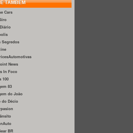
TE TAMBÉM
he Cars
Giro
Diário
olis
s Segredos
zine
ricesAutomotivas
oint News
s In Foco
a 100
gem 83
gem do João
 do Décio
rpasion
ânsito
onAuto
Gear BR