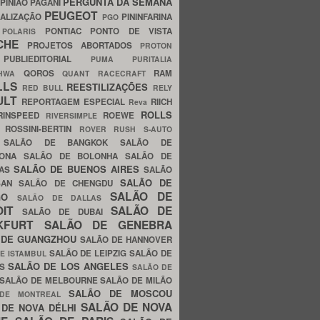
PERGUNTA DA SEMANA
PINIÃO
PAGANI
PEUGEOT
ALIZAÇÃO
PININFARINA
PGO
S
PONTIAC
PONTO DE VISTA
POLARIS
SCHE
PROJETOS ABORTADOS
PROTON
A
PUBLIEDITORIAL
PUMA
PURITALIA
QOROS
RAM
GHWA
QUANT
RACECRAFT
LLS
REESTILIZAÇÕES
RED BULL
RELY
ULT
REPORTAGEM ESPECIAL
RIICH
Reva
ROLLS
RINSPEED
ROEWE
RIVERSIMPLE
E
ROSSINI-BERTIN
ROVER
RUSH
S-AUTO
B
SALÃO DE BANGKOK
SALÃO DE
LONA
SALÃO DE BOLONHA
SALÃO DE
SALÃO DE BUENOS AIRES
LAS
SALÃO
SALÃO DE
SAN
SALÃO DE CHENGDU
SALÃO DE
AGO
SALÃO DE DALLAS
OIT
SALÃO DE
SALÃO DE DUBAI
NKFURT
SALÃO DE GENEBRA
 DE GUANGZHOU
SALÃO DE HANNOVER
SALÃO DE LEIPZIG
SALÃO DE
E ISTAMBUL
SALÃO DE LOS ANGELES
ES
SALÃO DE
SALÃO DE MELBOURNE
SALÃO DE MILÃO
SALÃO DE MOSCOU
 DE MONTREAL
SALÃO DE NOVA
 DE NOVA DÉLHI