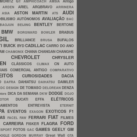
MORITZ GT
Antigo
AMPHICOACH
AMSIA
ARIEL
ARQBRAVO
A
ARDEN
ARRINERA
AUDI
ASTON MARTIN
O
ASIA
ATS
AVALIAÇÃO
BILISMO
AUTÔNOMOS
BAC
BENTLEY
BERTONE
BAOJUN
BEIJING
BMW
BRABUS
A
BORGWARD
BOWLER
SIL
BRILLIANCE
BUFALOS
BRUSA
TI
BUICK
CADILLAC
BYD
CARRO DO ANO
HAM
CHANA
CHANGAN
CHANGHE
CHAMONIX
CHEVROLET
ERY
CHRYSLER
ROEN
CLÁSSICOS
CN AUTO
CLIMAX
CIAIS
COMERCIAL ANTIGO
COMPARATIVO
CEITOS
CURIOSIDADES
DACIA
OO
DAHIATSU
DAIMLER
DAFRA
DAIHATSU
N
DE TOMASO
DENZA
DC DESIGN
DELOREAN
DODGE
DICA DA SEMANA
otors
DKW
DOJO
ELÉTRICOS
DUCATI
EFFA
MOTOR
ACAMENTOS
ENTREVISTA
ETERNIT
PA
EVENTOS
EXOTICOS
F1
EXAGON
FIAT
CAS
FERRARI
FILMES
FACEL
FAW
FORD
E CARREIRA
FLAGRA
FISKER
GAMES
GEELY
GM
FOTOS
ESPORT
GAC
Great Wall
OOGLE
GORDON MURRAY
GTA