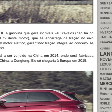
GUMP
HAWTA
HENNE
BORDO
HUASO
ICON
INVERD
P a gasolina que gera incríveis 240 cavalos (não há no
JAC
J
cv deste motor), que se encarrega da tração no eixo
KAWAS
um motor elétrico, garantindo tração integral ao conceito. As
id.
KU
LA
á a ser vendido na China em 2014, onde será fabricada
ROV
a China, a Dongfeng. Ele só chegaria à Europa em 2015.
LEXU
LOTU
MAHIN
MA
MERC
MINI
M
Mopar
Agust
NOBLE
NOVITE