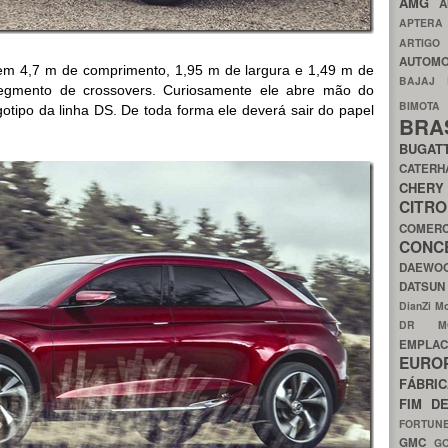
AMG
A
APTER
ARTIG
AUTOMO
em 4,7 m de comprimento, 1,95 m de largura e 1,49 m de
BAJAJ
egmento de crossovers. Curiosamente ele abre mão do
BIMOT
gotipo da linha DS. De toda forma ele deverá sair do papel
BRA
BUGAT
CATER
CH
CIT
COMER
CON
DAEW
DATSU
DianZi M
DR 
EMPL
EURO
FÁBRI
FIM D
FORTUN
GMC
G