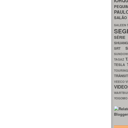
IORQ
PEQU
PAUL
SALÃ
SALEEN
SEG
SÉRI
SHUAN
SRT
SUNDO
T
TAGAZ
TESLA
TOURIN
TRÂNSI
VEECO
V
VIDE
WARTB
YOGOM