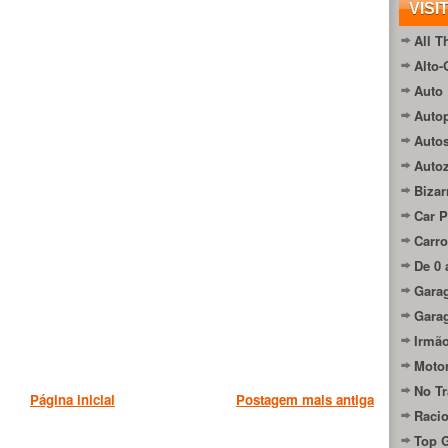
VISI
All T
Alto-
Auto 
Autop
Auto
Auto
Bizar
Car P
Carro
De 0 
Gara
Gara
Irmão
Moto
No Tr
Página inicial
Postagem mais antiga
Raci
Top 