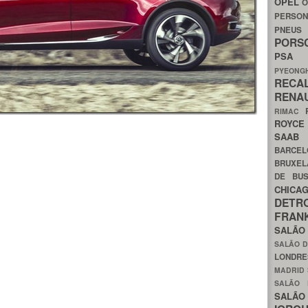
OPEL
O
PERSON
PNEU
POR
PS
PYEON
RECA
RENA
RIMAC
ROYC
SAA
BARCE
BRUXE
DE BU
CHIC
DETR
FRA
SALÃO
SALÃO D
LONDR
MADRID
SALÃO
SALÃO