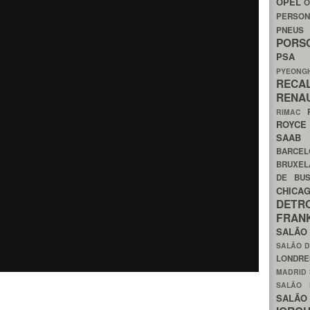
OPEL
O
PERSON
PNEU
POR
PS
PYEON
RECA
RENA
RIMAC
ROYC
SAA
BARCE
BRUXE
DE BU
CHIC
DETR
FRA
SALÃO
SALÃO D
LONDR
MADRID
SALÃO
SALÃO