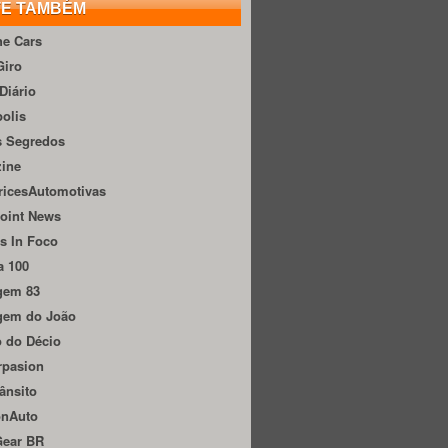
TE TAMBÉM
he Cars
Giro
Diário
olis
s Segredos
zine
ricesAutomotivas
oint News
s In Foco
a 100
gem 83
gem do João
 do Décio
rpasion
ânsito
onAuto
Gear BR