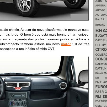
AMG
A
APTER
ARTIG
AUTOMO
BAJAJ
BIMOT
BRA
alão chinês. Apesar da nova plataforma ele manteve suas
 mais largo. O bom é que está mais bonito e harmonioso,
BUGAT
acam a maçaneta das portas traseiras juntas ao vidro e a
CATER
 subcompacto também estreia um novo
motor
1.0 de três
CH
CIT
r associado a um inédito câmbio CVT.
COMER
CON
DAEW
DATSU
DianZi M
DR 
EMPL
EURO
FÁBRI
FIM D
FORTUN
GMC
G