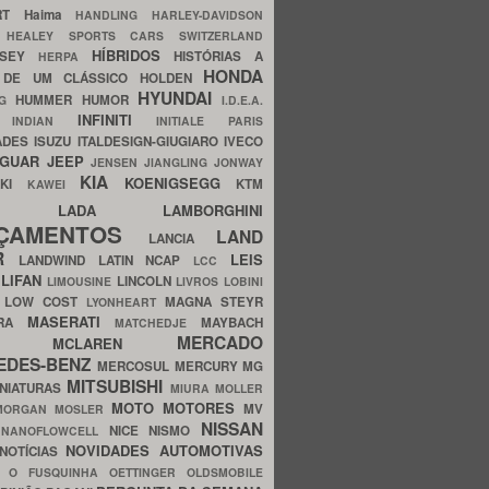
ERT
Haima
HANDLING
HARLEY-DAVIDSON
I
HEALEY SPORTS CARS SWITZERLAND
HÍBRIDOS
SSEY
HISTÓRIAS A
HERPA
HONDA
 DE UM CLÁSSICO
HOLDEN
HYUNDAI
HUMMER
HUMOR
NG
I.D.E.A.
INFINITI
IA
INDIAN
INITIALE PARIS
ADES
ISUZU
ITALDESIGN-GIUGIARO
IVECO
AGUAR
JEEP
JENSEN
JIANGLING
JONWAY
KIA
KOENIGSEGG
AKI
KTM
KAWEI
LADA
LAMBORGHINI
MHO
NÇAMENTOS
LAND
LANCIA
ER
LEIS
LANDWIND
LATIN NCAP
LCC
S
LIFAN
LINCOLN
LIMOUSINE
LIVROS
LOBINI
S
LOW COST
MAGNA STEYR
LYONHEART
MASERATI
DRA
MAYBACH
MATCHEDJE
MERCADO
ZDA
MCLAREN
EDES-BENZ
MERCOSUL
MERCURY
MG
MITSUBISHI
INIATURAS
MIURA
MOLLER
MOTO
MOTORES
MV
MORGAN
MOSLER
NISSAN
a
NICE
NISMO
NANOFLOWCELL
NOVIDADES AUTOMOTIVAS
NOTÍCIAS
C
O FUSQUINHA
OETTINGER
OLDSMOBILE