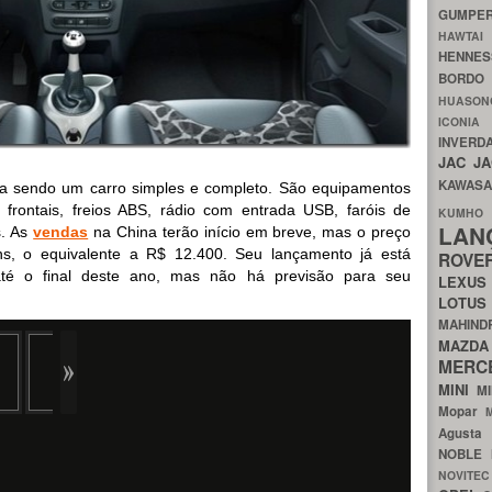
GUMP
HAWTA
HENNE
BORDO
HUASO
ICON
INVERD
JAC
J
KAWAS
a sendo um carro simples e completo. São equipamentos
s frontais, freios ABS, rádio com entrada USB, faróis de
KU
LA
s. As
vendas
na China terão início em breve, mas o preço
uans, o equivalente a R$ 12.400. Seu lançamento já está
ROV
até o final deste ano, mas não há previsão para seu
LEXU
LOTU
MAHIN
MA
MERC
MINI
M
Mopar
Agust
NOBLE
NOVITE