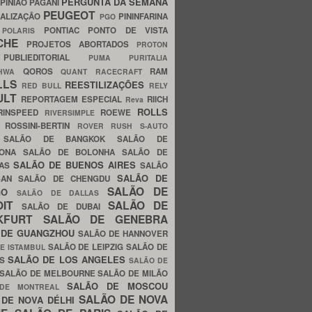
PERGUNTA DA SEMANA
PINIÃO
PAGANI
PEUGEOT
ALIZAÇÃO
PININFARINA
PGO
S
PONTIAC
PONTO DE VISTA
POLARIS
SCHE
PROJETOS ABORTADOS
PROTON
A
PUBLIEDITORIAL
PUMA
PURITALIA
QOROS
RAM
GHWA
QUANT
RACECRAFT
LLS
REESTILIZAÇÕES
RED BULL
RELY
ULT
REPORTAGEM ESPECIAL
RIICH
Reva
ROLLS
RINSPEED
ROEWE
RIVERSIMPLE
E
ROSSINI-BERTIN
ROVER
RUSH
S-AUTO
B
SALÃO DE BANGKOK
SALÃO DE
LONA
SALÃO DE BOLONHA
SALÃO DE
SALÃO DE BUENOS AIRES
LAS
SALÃO
SALÃO DE
SAN
SALÃO DE CHENGDU
SALÃO DE
AGO
SALÃO DE DALLAS
OIT
SALÃO DE
SALÃO DE DUBAI
NKFURT
SALÃO DE GENEBRA
 DE GUANGZHOU
SALÃO DE HANNOVER
SALÃO DE LEIPZIG
SALÃO DE
E ISTAMBUL
SALÃO DE LOS ANGELES
ES
SALÃO DE
SALÃO DE MELBOURNE
SALÃO DE MILÃO
SALÃO DE MOSCOU
 DE MONTREAL
SALÃO DE NOVA
 DE NOVA DÉLHI