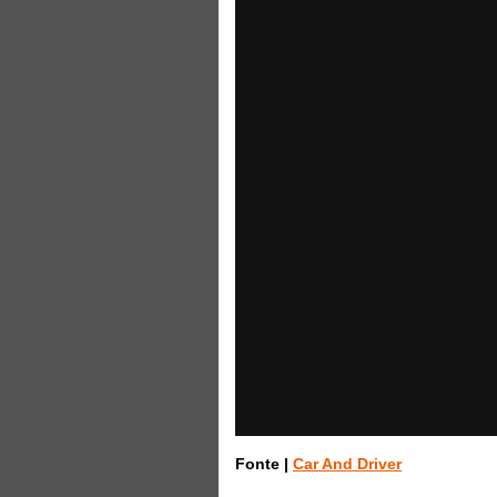
Fonte |
Car And Driver