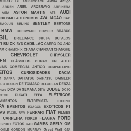
MORITZ GT
Antigo
AMPHICOACH
AMSIA
ARIEL
ARQBRAVO
A
ARDEN
ARRINERA
AUDI
ASTON MARTIN
O
ASIA
ATS
AVALIAÇÃO
BILISMO
AUTÔNOMOS
BAC
BENTLEY
BERTONE
BAOJUN
BEIJING
BMW
BRABUS
A
BORGWARD
BOWLER
SIL
BRILLIANCE
BUFALOS
BRUSA
TI
BUICK
CADILLAC
BYD
CARRO DO ANO
HAM
CHANA
CHANGAN
CHANGHE
CHAMONIX
CHEVROLET
ERY
CHRYSLER
ROEN
CLÁSSICOS
CN AUTO
CLIMAX
CIAIS
COMERCIAL ANTIGO
COMPARATIVO
CEITOS
CURIOSIDADES
DACIA
OO
DAHIATSU
DAIMLER
DAFRA
DAIHATSU
N
DE TOMASO
DENZA
DC DESIGN
DELOREAN
DODGE
DICA DA SEMANA
otors
DKW
DOJO
ELÉTRICOS
DUCATI
EFFA
MOTOR
ACAMENTOS
ENTREVISTA
ETERNIT
PA
EVENTOS
EXOTICOS
F1
EXAGON
FIAT
CAS
FERRARI
FILMES
FACEL
FAW
FORD
E CARREIRA
FLAGRA
FISKER
GAMES
GEELY
GM
FOTOS
ESPORT
GAC
Great Wall
OOGLE
GORDON MURRAY
GTA