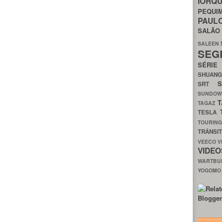
IORQ
PEQU
PAUL
SALÃ
SALEEN
SEG
SÉRI
SHUAN
SRT
SUNDO
T
TAGAZ
TESLA
TOURIN
TRÂNSI
VEECO
V
VIDE
WARTB
YOGOM