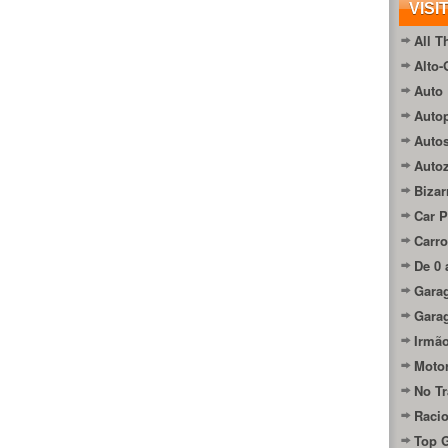
VISI
All T
Alto-
Auto 
Autop
Auto
Auto
Bizar
Car P
Carro
De 0 
Gara
Gara
Irmão
Moto
No Tr
Raci
Top 