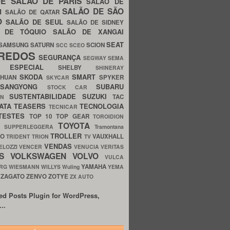
UE
SALÃO DE PARIS
SALÃO DE
SALÃO DE SÃO
IM
SALÃO DE QATAR
O
SALÃO DE SEUL
SALÃO DE SIDNEY
O DE TÓQUIO
SALÃO DE XANGAI
SEAT
SAMSUNG
SATURN
SCION
SCC
SCEO
REDOS
SEGURANÇA
SEGWAY
SEMA
E ESPECIAL
SHELBY
SHINERAY
SKODA
SMART
GHUAN
SPYKER
SKYCAR
SSANGYONG
SUBARU
STOCK CAR
SUSTENTABILIDADE
SUZUKI
TAC
WN
ATA
TEASERS
TECNOLOGIA
TECNICAR
TESTES
TOP 10
TOP GEAR
TOROIDION
TOYOTA
G SUPPERLEGGERA
Tramontana
TROLLER
TO
VAUXHALL
TRIDENT
TRION
TV
VENDAS
ELOZZI
VENCER
VENUCIA
VERITAS
OS
VOLKSWAGEN
VOLVO
VULCA
YAMAHA
URG
WIESMANN
WILLYS
Wuling
YEMA
ZAGATO
ZENVO
ZOTYE
O
ZX AUTO