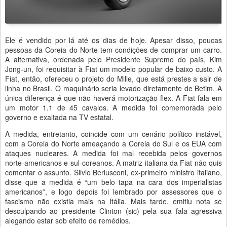
Ele é vendido por lá até os dias de hoje. Apesar disso, poucas
pessoas da Coreia do Norte tem condições de comprar um carro.
A alternativa, ordenada pelo Presidente Supremo do país, Kim
Jong-un, foi requisitar à Fiat um modelo popular de baixo custo. A
Fiat, então, ofereceu o projeto do Mille, que está prestes a sair de
linha no Brasil. O maquinário seria levado diretamente de Betim. A
única diferença é que não haverá motorização flex. A Fiat fala em
um motor 1.1 de 45 cavalos. A medida foi comemorada pelo
governo e exaltada na TV estatal.
A medida, entretanto, coincide com um cenário político instável,
com a Coreia do Norte ameaçando a Coreia do Sul e os EUA com
ataques nucleares. A medida foi mal recebida pelos governos
norte-americanos e sul-coreanos. A matriz italiana da Fiat não quis
comentar o assunto. Silvio Berlusconi, ex-primeiro ministro italiano,
disse que a medida é “um belo tapa na cara dos imperialistas
americanos”, e logo depois foi lembrado por assessores que o
fascismo não existia mais na Itália. Mais tarde, emitiu nota se
desculpando ao presidente Clinton (sic) pela sua fala agressiva
alegando estar sob efeito de remédios.