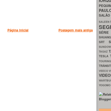
IORQ
PEQU
PAUL
SALÃ
SALEEN
SEG
Página inicial
Postagem mais antiga
SÉRI
SHUAN
SRT
SUNDO
T
TAGAZ
TESLA
TOURIN
TRÂNSI
VEECO
V
VIDE
WARTB
YOGOM