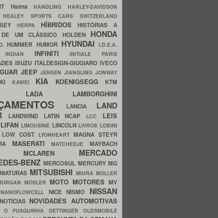
ERT
Haima
HANDLING
HARLEY-DAVIDSON
I
HEALEY SPORTS CARS SWITZERLAND
HÍBRIDOS
SSEY
HISTÓRIAS A
HERPA
HONDA
 DE UM CLÁSSICO
HOLDEN
HYUNDAI
HUMMER
HUMOR
NG
I.D.E.A.
INFINITI
IA
INDIAN
INITIALE PARIS
ADES
ISUZU
ITALDESIGN-GIUGIARO
IVECO
AGUAR
JEEP
JENSEN
JIANGLING
JONWAY
KIA
KOENIGSEGG
AKI
KTM
KAWEI
LADA
LAMBORGHINI
MHO
NÇAMENTOS
LAND
LANCIA
ER
LEIS
LANDWIND
LATIN NCAP
LCC
S
LIFAN
LINCOLN
LIMOUSINE
LIVROS
LOBINI
S
LOW COST
MAGNA STEYR
LYONHEART
MASERATI
DRA
MAYBACH
MATCHEDJE
MERCADO
ZDA
MCLAREN
EDES-BENZ
MERCOSUL
MERCURY
MG
MITSUBISHI
INIATURAS
MIURA
MOLLER
MOTO
MOTORES
MV
MORGAN
MOSLER
NISSAN
a
NICE
NISMO
NANOFLOWCELL
NOVIDADES AUTOMOTIVAS
NOTÍCIAS
C
O FUSQUINHA
OETTINGER
OLDSMOBILE