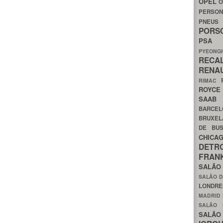
OPEL
O
PERSON
PNEU
POR
PS
PYEON
RECA
RENA
RIMAC
ROYC
SAA
BARCE
BRUXE
DE BU
CHIC
DETR
FRA
SALÃO
SALÃO D
LONDR
MADRID
SALÃO
SALÃO