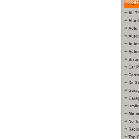
VISI
All T
Alto-
Auto 
Autop
Auto
Auto
Bizar
Car P
Carro
De 0 
Gara
Gara
Irmão
Moto
No Tr
Raci
Top 