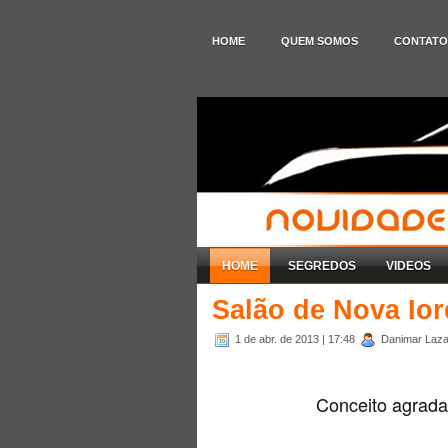
HOME
QUEM SOMOS
CONTATO
HOME
SEGREDOS
VIDEOS
Salão de Nova Io
1 de abr. de 2013
| 17:48
Danimar Lazar
Conceito agrada