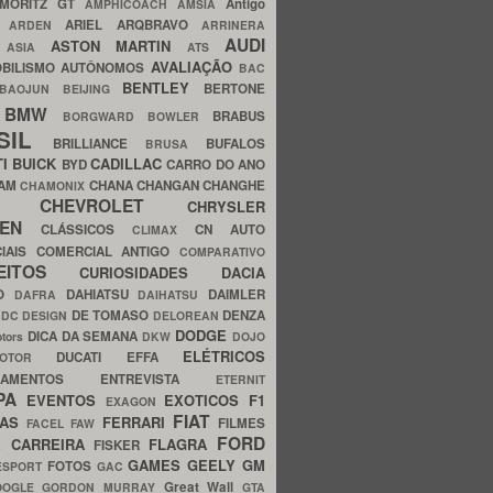
MORITZ GT
Antigo
AMPHICOACH
AMSIA
ARIEL
ARQBRAVO
A
ARDEN
ARRINERA
AUDI
ASTON MARTIN
O
ASIA
ATS
AVALIAÇÃO
BILISMO
AUTÔNOMOS
BAC
BENTLEY
BERTONE
BAOJUN
BEIJING
BMW
BRABUS
A
BORGWARD
BOWLER
SIL
BRILLIANCE
BUFALOS
BRUSA
TI
BUICK
CADILLAC
BYD
CARRO DO ANO
HAM
CHANA
CHANGAN
CHANGHE
CHAMONIX
CHEVROLET
ERY
CHRYSLER
ROEN
CLÁSSICOS
CN AUTO
CLIMAX
CIAIS
COMERCIAL ANTIGO
COMPARATIVO
CEITOS
CURIOSIDADES
DACIA
OO
DAHIATSU
DAIMLER
DAFRA
DAIHATSU
N
DE TOMASO
DENZA
DC DESIGN
DELOREAN
DODGE
DICA DA SEMANA
otors
DKW
DOJO
ELÉTRICOS
DUCATI
EFFA
MOTOR
ACAMENTOS
ENTREVISTA
ETERNIT
PA
EVENTOS
EXOTICOS
F1
EXAGON
FIAT
CAS
FERRARI
FILMES
FACEL
FAW
FORD
E CARREIRA
FLAGRA
FISKER
GAMES
GEELY
GM
FOTOS
ESPORT
GAC
Great Wall
OOGLE
GORDON MURRAY
GTA