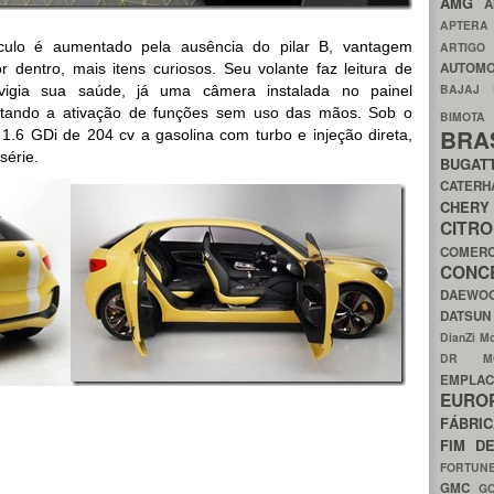
AMG
A
APTER
culo é aumentado pela ausência do pilar B, vantagem
ARTIG
AUTOMO
or dentro, mais itens curiosos. Seu volante faz leitura de
BAJAJ
vigia sua saúde, já uma câmera instalada no painel
ilitando a ativação de funções sem uso das mãos. Sob o
BIMOT
BRA
.6 GDi de 204 cv a gasolina com turbo e injeção direta,
série.
BUGAT
CATER
CH
CIT
COMER
CON
DAEW
DATSU
DianZi M
DR 
EMPL
EURO
FÁBRI
FIM D
FORTUN
GMC
G