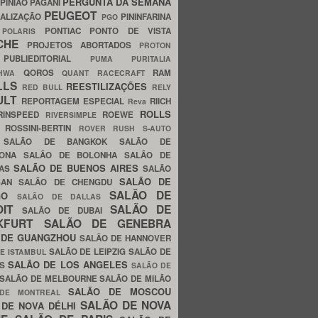
PERGUNTA DA SEMANA
PINIÃO
PAGANI
PEUGEOT
ALIZAÇÃO
PININFARINA
PGO
S
PONTIAC
PONTO DE VISTA
POLARIS
SCHE
PROJETOS ABORTADOS
PROTON
A
PUBLIEDITORIAL
PUMA
PURITALIA
QOROS
RAM
GHWA
QUANT
RACECRAFT
LLS
REESTILIZAÇÕES
RED BULL
RELY
ULT
REPORTAGEM ESPECIAL
RIICH
Reva
ROLLS
RINSPEED
ROEWE
RIVERSIMPLE
E
ROSSINI-BERTIN
ROVER
RUSH
S-AUTO
B
SALÃO DE BANGKOK
SALÃO DE
LONA
SALÃO DE BOLONHA
SALÃO DE
SALÃO DE BUENOS AIRES
LAS
SALÃO
SALÃO DE
SAN
SALÃO DE CHENGDU
SALÃO DE
AGO
SALÃO DE DALLAS
OIT
SALÃO DE
SALÃO DE DUBAI
NKFURT
SALÃO DE GENEBRA
 DE GUANGZHOU
SALÃO DE HANNOVER
SALÃO DE LEIPZIG
SALÃO DE
E ISTAMBUL
SALÃO DE LOS ANGELES
ES
SALÃO DE
SALÃO DE MELBOURNE
SALÃO DE MILÃO
SALÃO DE MOSCOU
 DE MONTREAL
SALÃO DE NOVA
 DE NOVA DÉLHI