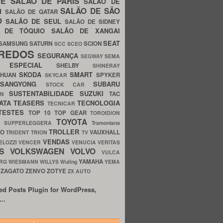
UE
SALÃO DE PARIS
SALÃO DE
SALÃO DE SÃO
IM
SALÃO DE QATAR
O
SALÃO DE SEUL
SALÃO DE SIDNEY
O DE TÓQUIO
SALÃO DE XANGAI
SEAT
SAMSUNG
SATURN
SCION
SCC
SCEO
REDOS
SEGURANÇA
SEGWAY
SEMA
E ESPECIAL
SHELBY
SHINERAY
SKODA
SMART
GHUAN
SPYKER
SKYCAR
SSANGYONG
SUBARU
STOCK CAR
SUSTENTABILIDADE
SUZUKI
TAC
WN
ATA
TEASERS
TECNOLOGIA
TECNICAR
TESTES
TOP 10
TOP GEAR
TOROIDION
TOYOTA
G SUPPERLEGGERA
Tramontana
TROLLER
TO
VAUXHALL
TRIDENT
TRION
TV
VENDAS
ELOZZI
VENCER
VENUCIA
VERITAS
OS
VOLKSWAGEN
VOLVO
VULCA
YAMAHA
URG
WIESMANN
WILLYS
Wuling
YEMA
ZAGATO
ZENVO
ZOTYE
O
ZX AUTO