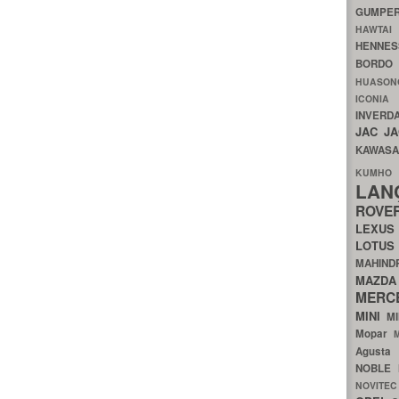
GUMP
HAWTA
HENNE
BORDO
HUASO
ICON
INVERD
JAC
J
KAWAS
KU
LA
ROV
LEXU
LOTU
MAHIN
MA
MERC
MINI
M
Mopar
Agust
NOBLE
NOVITE