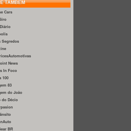
TE TAMBÉM
he Cars
Giro
Diário
olis
s Segredos
zine
ricesAutomotivas
oint News
s In Foco
a 100
gem 83
gem do João
 do Décio
rpasion
ânsito
onAuto
Gear BR