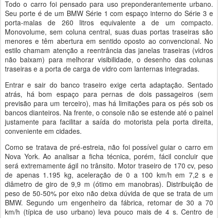
Todo o carro foi pensado para uso preponderantemente urbano.
Seu porte é de um BMW Série 1 com espaço interno do Série 3 e
porta-malas de 260 litros equivalente a de um compacto.
Monovolume, sem coluna central, suas duas portas traseiras são
menores e têm abertura em sentido oposto ao convencional. No
estilo chamam atenção a reentrância das janelas traseiras (vidros
não baixam) para melhorar visibilidade, o desenho das colunas
traseiras e a porta de carga de vidro com lanternas integradas.
Entrar e sair do banco traseiro exige certa adaptação. Sentado
atrás, há bom espaço para pernas de dois passageiros (sem
previsão para um terceiro), mas há limitações para os pés sob os
bancos dianteiros. Na frente, o console não se estende até o painel
justamente para facilitar a saída do motorista pela porta direita,
conveniente em cidades.
Como se tratava de pré-estreia, não foi possível guiar o carro em
Nova York. Ao analisar a ficha técnica, porém, fácil concluir que
será extremamente ágil no trânsito. Motor traseiro de 170 cv, peso
de apenas 1.195 kg, aceleração de 0 a 100 km/h em 7,2 s e
diâmetro de giro de 9,9 m (ótimo em manobras). Distribuição de
peso de 50-50% por eixo não deixa dúvida de que se trata de um
BMW. Segundo um engenheiro da fábrica, retomar de 30 a 70
km/h (típica de uso urbano) leva pouco mais de 4 s. Centro de