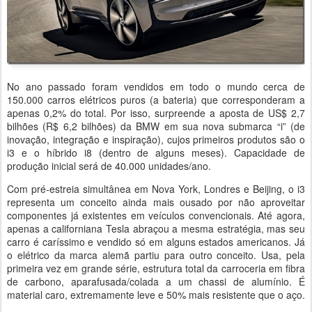
No ano passado foram vendidos em todo o mundo cerca de
150.000 carros elétricos puros (a bateria) que corresponderam a
apenas 0,2% do total. Por isso, surpreende a aposta de US$ 2,7
bilhões (R$ 6,2 bilhões) da BMW em sua nova submarca “i” (de
inovação, integração e inspiração), cujos primeiros produtos são o
i3 e o híbrido i8 (dentro de alguns meses). Capacidade de
produção inicial será de 40.000 unidades/ano.
Com pré-estreia simultânea em Nova York, Londres e Beijing, o i3
representa um conceito ainda mais ousado por não aproveitar
componentes já existentes em veículos convencionais. Até agora,
apenas a californiana Tesla abraçou a mesma estratégia, mas seu
carro é caríssimo e vendido só em alguns estados americanos. Já
o elétrico da marca alemã partiu para outro conceito. Usa, pela
primeira vez em grande série, estrutura total da carroceria em fibra
de carbono, aparafusada/colada a um chassi de alumínio. É
material caro, extremamente leve e 50% mais resistente que o aço.