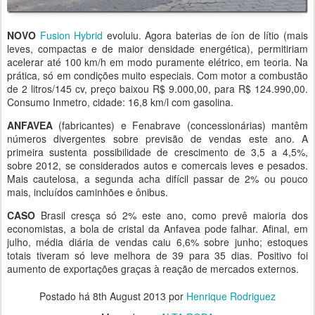
NOVO
Fusion Hybrid
evoluiu. Agora baterias de íon de lítio (mais
leves, compactas e de maior densidade energética), permitiriam
acelerar até 100 km/h em modo puramente elétrico, em teoria. Na
prática, só em condições muito especiais. Com motor a combustão
de 2 litros/145 cv, preço baixou R$ 9.000,00, para R$ 124.990,00.
Consumo Inmetro, cidade: 16,8 km/l com gasolina.
ANFAVEA
(fabricantes) e Fenabrave (concessionárias) mantêm
números divergentes sobre previsão de vendas este ano. A
primeira sustenta possibilidade de crescimento de 3,5 a 4,5%,
sobre 2012, se considerados autos e comercais leves e pesados.
Mais cautelosa, a segunda acha difícil passar de 2% ou pouco
mais, incluídos caminhões e ônibus.
CASO
Brasil cresça só 2% este ano, como prevê maioria dos
economistas, a bola de cristal da Anfavea pode falhar. Afinal, em
julho, média diária de vendas caiu 6,6% sobre junho; estoques
totais tiveram só leve melhora de 39 para 35 dias. Positivo foi
aumento de exportações graças à reação de mercados externos.
Postado há
8th August 2013
por
Henrique Rodriguez