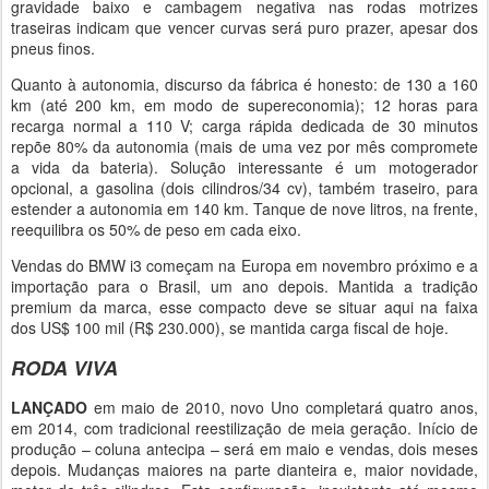
gravidade baixo e cambagem negativa nas rodas motrizes
traseiras indicam que vencer curvas será puro prazer, apesar dos
pneus finos.
Quanto à autonomia, discurso da fábrica é honesto: de 130 a 160
km (até 200 km, em modo de supereconomia); 12 horas para
recarga normal a 110 V; carga rápida dedicada de 30 minutos
repõe 80% da autonomia (mais de uma vez por mês compromete
a vida da bateria). Solução interessante é um motogerador
opcional, a gasolina (dois cilindros/34 cv), também traseiro, para
estender a autonomia em 140 km. Tanque de nove litros, na frente,
reequilibra os 50% de peso em cada eixo.
Vendas do BMW i3 começam na Europa em novembro próximo e a
importação para o Brasil, um ano depois. Mantida a tradição
premium da marca, esse compacto deve se situar aqui na faixa
dos US$ 100 mil (R$ 230.000), se mantida carga fiscal de hoje.
RODA VIVA
LANÇADO
em maio de 2010, novo Uno completará quatro anos,
em 2014, com tradicional reestilização de meia geração. Início de
produção – coluna antecipa – será em maio e vendas, dois meses
depois. Mudanças maiores na parte dianteira e, maior novidade,