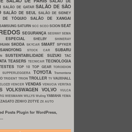
UE
SALÃO DE PARIS
SALÃO DE
SALÃO DE SÃO
IM
SALÃO DE QATAR
O
SALÃO DE SEUL
SALÃO DE SIDNEY
O DE TÓQUIO
SALÃO DE XANGAI
SEAT
SAMSUNG
SATURN
SCION
SCC
SCEO
REDOS
SEGURANÇA
SEGWAY
SEMA
E ESPECIAL
SHELBY
SHINERAY
SKODA
SMART
GHUAN
SPYKER
SKYCAR
SSANGYONG
SUBARU
STOCK CAR
SUSTENTABILIDADE
SUZUKI
TAC
WN
ATA
TEASERS
TECNOLOGIA
TECNICAR
TESTES
TOP 10
TOP GEAR
TOROIDION
TOYOTA
G SUPPERLEGGERA
Tramontana
TROLLER
TO
VAUXHALL
TRIDENT
TRION
TV
VENDAS
ELOZZI
VENCER
VENUCIA
VERITAS
OS
VOLKSWAGEN
VOLVO
VULCA
YAMAHA
URG
WIESMANN
WILLYS
Wuling
YEMA
ZAGATO
ZENVO
ZOTYE
O
ZX AUTO