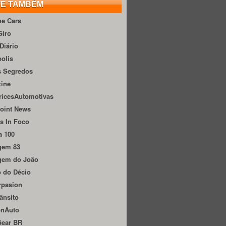
TE TAMBÉM
he Cars
Giro
Diário
olis
s Segredos
zine
ricesAutomotivas
oint News
s In Foco
a 100
gem 83
gem do João
 do Décio
rpasion
ânsito
onAuto
Gear BR