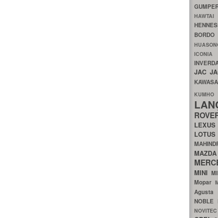
GUMP
HAWTA
HENNE
BORDO
HUASO
ICON
INVERD
JAC
J
KAWAS
KU
LA
ROV
LEXU
LOTU
MAHIN
MA
MERC
MINI
M
Mopar
Agust
NOBLE
NOVITE