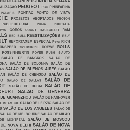
PERGUNTA DA SEMANA
PINIÃO
PAGANI
PEUGEOT
ALIZAÇÃO
PININFARINA
PGO
S
PONTIAC
PONTO DE VISTA
POLARIS
SCHE
PROJETOS ABORTADOS
PROTON
A
PUBLIEDITORIAL
PUMA
PURITALIA
QOROS
RAM
GHWA
QUANT
RACECRAFT
LLS
REESTILIZAÇÕES
RED BULL
RELY
ULT
REPORTAGEM ESPECIAL
RIICH
Reva
ROLLS
RINSPEED
ROEWE
RIVERSIMPLE
E
ROSSINI-BERTIN
ROVER
RUSH
S-AUTO
B
SALÃO DE BANGKOK
SALÃO DE
LONA
SALÃO DE BOLONHA
SALÃO DE
SALÃO DE BUENOS AIRES
LAS
SALÃO
SALÃO DE
SAN
SALÃO DE CHENGDU
SALÃO DE
AGO
SALÃO DE DALLAS
OIT
SALÃO DE
SALÃO DE DUBAI
NKFURT
SALÃO DE GENEBRA
 DE GUANGZHOU
SALÃO DE HANNOVER
SALÃO DE LEIPZIG
SALÃO DE
E ISTAMBUL
SALÃO DE LOS ANGELES
ES
SALÃO DE
SALÃO DE MELBOURNE
SALÃO DE MILÃO
SALÃO DE MOSCOU
 DE MONTREAL
SALÃO DE NOVA
 DE NOVA DÉLHI