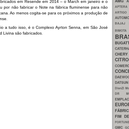
AMG
A
abricados em Resende em 2014 – o March em janeiro e o
APTER
 por não fabricar o Note na fábrica fluminense para não
ARTIG
cana. Ao menos cogita-se para os próximos a produção de
AUTOMO
nse.
BAJAJ
o a tudo isso, é o Complexo Ayrton Senna, em São José
BIMOT
d Livina são fabricados.
BRA
BUGAT
CATER
CH
CIT
COMER
CON
DAEW
DATSU
DianZi M
DR 
EMPL
EURO
FÁBRI
FIM D
FORTUN
GMC
G