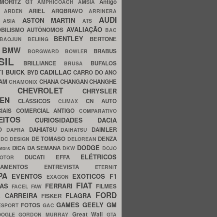
MORITZ GT
Antigo
AMPHICOACH
AMSIA
ARIEL
ARQBRAVO
A
ARDEN
ARRINERA
AUDI
ASTON MARTIN
O
ASIA
ATS
AVALIAÇÃO
BILISMO
AUTÔNOMOS
BAC
BENTLEY
BERTONE
BAOJUN
BEIJING
BMW
BRABUS
A
BORGWARD
BOWLER
SIL
BRILLIANCE
BUFALOS
BRUSA
TI
BUICK
CADILLAC
BYD
CARRO DO ANO
HAM
CHANA
CHANGAN
CHANGHE
CHAMONIX
CHEVROLET
ERY
CHRYSLER
ROEN
CLÁSSICOS
CN AUTO
CLIMAX
CIAIS
COMERCIAL ANTIGO
COMPARATIVO
CEITOS
CURIOSIDADES
DACIA
OO
DAHIATSU
DAIMLER
DAFRA
DAIHATSU
N
DE TOMASO
DENZA
DC DESIGN
DELOREAN
DODGE
DICA DA SEMANA
otors
DKW
DOJO
ELÉTRICOS
DUCATI
EFFA
MOTOR
ACAMENTOS
ENTREVISTA
ETERNIT
PA
EVENTOS
EXOTICOS
F1
EXAGON
FIAT
CAS
FERRARI
FILMES
FACEL
FAW
FORD
E CARREIRA
FLAGRA
FISKER
GAMES
GEELY
GM
FOTOS
ESPORT
GAC
Great Wall
OOGLE
GORDON MURRAY
GTA