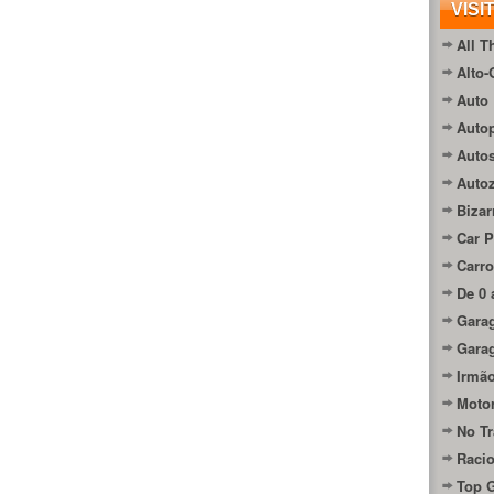
VISI
All T
Alto-
Auto 
Autop
Auto
Auto
Bizar
Car P
Carro
De 0 
Gara
Gara
Irmão
Moto
No Tr
Raci
Top 