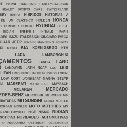
ERT
Haima
HANDLING
HARLEY-DAVIDSON
I
HEALEY SPORTS CARS SWITZERLAND
HÍBRIDOS
SSEY
HISTÓRIAS A
HERPA
HONDA
 DE UM CLÁSSICO
HOLDEN
HYUNDAI
HUMMER
HUMOR
NG
I.D.E.A.
INFINITI
IA
INDIAN
INITIALE PARIS
ADES
ISUZU
ITALDESIGN-GIUGIARO
IVECO
AGUAR
JEEP
JENSEN
JIANGLING
JONWAY
KIA
KOENIGSEGG
AKI
KTM
KAWEI
LADA
LAMBORGHINI
MHO
NÇAMENTOS
LAND
LANCIA
ER
LEIS
LANDWIND
LATIN NCAP
LCC
S
LIFAN
LINCOLN
LIMOUSINE
LIVROS
LOBINI
S
LOW COST
MAGNA STEYR
LYONHEART
MASERATI
DRA
MAYBACH
MATCHEDJE
MERCADO
ZDA
MCLAREN
EDES-BENZ
MERCOSUL
MERCURY
MG
MITSUBISHI
INIATURAS
MIURA
MOLLER
MOTO
MOTORES
MV
MORGAN
MOSLER
NISSAN
a
NICE
NISMO
NANOFLOWCELL
NOVIDADES AUTOMOTIVAS
NOTÍCIAS
C
O FUSQUINHA
OETTINGER
OLDSMOBILE