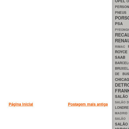
OPEL
O
PERSON
PNEU
POR
PS
PYEON
RECA
RENA
RIMAC
ROYC
SAA
BARCE
BRUXE
DE BU
CHIC
DETR
FRA
SALÃO
SALÃO D
Página inicial
Postagem mais antiga
LONDR
MADRID
SALÃO
SALÃO