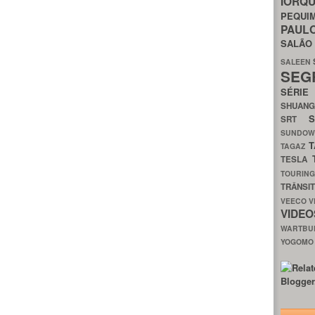
IORQ
PEQU
PAUL
SALÃ
SALEEN
SEG
SÉRI
SHUAN
SRT
SUNDO
T
TAGAZ
TESLA
TOURIN
TRÂNSI
VEECO
V
VIDE
WARTB
YOGOM