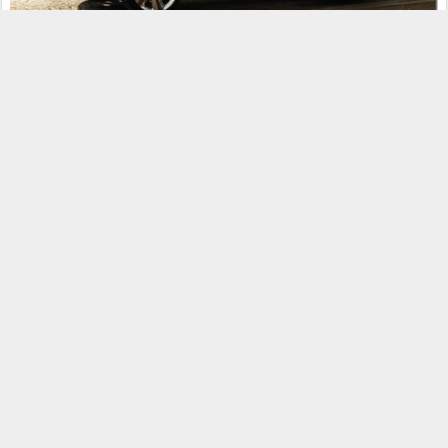
Com linhas que remetem ao Avantime, produzido entre 2001 e
2003, o conceito tem ainda muitos detalhes ousados, como as
rodas, os retrovisores e alguns outros detalhes. Ele ainda mistura
elementos de minivan com crossover, justamente como antecipou
o chefe de design da Renault, Laurens van den Acker, que ainda
revelou que o substituto da Espace será um modelo totalmente
novo.
Quase 70% do carro de produção está representado neste
conceito.