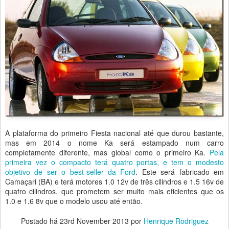
A plataforma do primeiro Fiesta nacional até que durou bastante,
mas em 2014 o nome Ka será estampado num carro
completamente diferente, mas global como o primeiro Ka.
Pela
primeira vez o compacto terá quatro portas, e tem o modesto
objetivo de ser o best-seller da Ford
. Este será fabricado em
Camaçari (BA) e terá motores 1.0 12v de três cilindros e 1.5 16v de
quatro cilindros, que prometem ser muito mais eficientes que os
1.0 e 1.6 8v que o modelo usou até então.
Postado há
23rd November 2013
por
Henrique Rodriguez