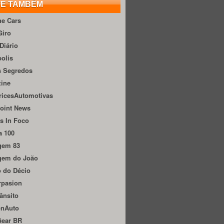
TE TAMBÉM
he Cars
Giro
Diário
olis
s Segredos
zine
ricesAutomotivas
oint News
s In Foco
a 100
gem 83
gem do João
 do Décio
rpasion
ânsito
onAuto
Gear BR