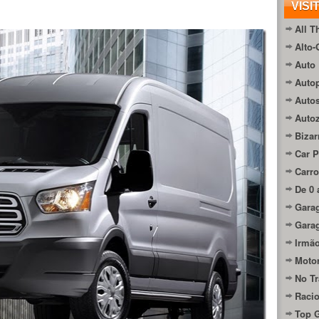
VISI
All T
Alto-
Auto 
Autop
Auto
Auto
Bizar
Car P
Carro
De 0 
Gara
Gara
Irmão
Moto
No Tr
Raci
Top 