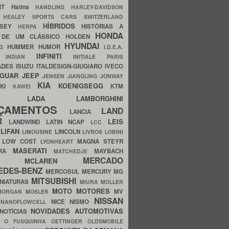
ERT
Haima
HANDLING
HARLEY-DAVIDSON
I
HEALEY SPORTS CARS SWITZERLAND
HÍBRIDOS
SSEY
HISTÓRIAS A
HERPA
HONDA
 DE UM CLÁSSICO
HOLDEN
HYUNDAI
HUMMER
HUMOR
NG
I.D.E.A.
INFINITI
IA
INDIAN
INITIALE PARIS
ADES
ISUZU
ITALDESIGN-GIUGIARO
IVECO
AGUAR
JEEP
JENSEN
JIANGLING
JONWAY
KIA
KOENIGSEGG
AKI
KTM
KAWEI
LADA
LAMBORGHINI
MHO
NÇAMENTOS
LAND
LANCIA
ER
LEIS
LANDWIND
LATIN NCAP
LCC
S
LIFAN
LINCOLN
LIMOUSINE
LIVROS
LOBINI
S
LOW COST
MAGNA STEYR
LYONHEART
MASERATI
DRA
MAYBACH
MATCHEDJE
MERCADO
ZDA
MCLAREN
EDES-BENZ
MERCOSUL
MERCURY
MG
MITSUBISHI
INIATURAS
MIURA
MOLLER
MOTO
MOTORES
MV
MORGAN
MOSLER
NISSAN
a
NICE
NISMO
NANOFLOWCELL
NOVIDADES AUTOMOTIVAS
NOTÍCIAS
C
O FUSQUINHA
OETTINGER
OLDSMOBILE