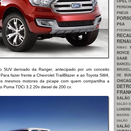
OPEL
O
PERSON
PNEU
POR
PS
PYEON
RECA
RENA
RIMAC
ROYC
SAA
BARCE
 o SUV derivado da Ranger, antecipado por um conceito
BRUXE
DE BU
Para fazer frente a Chevrolet TrailBlazer e ao Toyota SW4,
CHIC
 os mesmos motores da picape com quem compartilha a
DETR
 o Puma TDCi 3.2 20v diesel de 200 cv.
FRA
SALÃO
SALÃO D
LONDR
MADRID
SALÃO
SALÃO