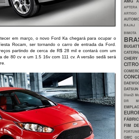
AMG
A
APTER
ARTIG
AUTOMO
BAJAJ
BIMOT
BRA
ntecer em março, o novo Ford Ka chegará para ocupar o
iesta Rocam, ser tornando o carro de entrada da Ford.
BUGAT
reços partindo de cerca de R$ 28 mil e contará com um
CATER
rca de 80 cv e um 1.5 16v com 111 cv. A versão sedã será
CH
re.
CIT
COMER
CON
DAEW
DATSU
DianZi M
DR 
EMPL
EURO
FÁBRI
FIM D
FORTUN
GMC
G