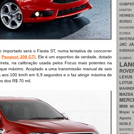
GUMP
HAWTA
HENNE
BORDO
HUASO
ICON
INVERD
JAC
J
KAWAS
mportado será o Fiesta ST, numa tentativa de concorrer
o
Peugeot 208 GTI
, Ele é um esportivo de verdade, dotado
KU
LA
ireta, na calibração usada pelos Focus mais potentes na
rque máximo. Acoplado a uma transmissão manual de seis
ROV
ta aos 100 km/h em 6,9 segundos e o faz atingir máxima de
LEXU
s dos R$ 70 mil.
LOTU
MAHIN
MA
MERC
MINI
M
Mopar
Agust
NOBLE
NOVITE