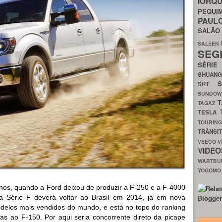
IORQ
PEQU
PAUL
SALÃ
SALEEN
SEG
SÉRI
SHUAN
SRT
SUNDO
T
TAGAZ
TESLA
TOURIN
TRÂNSI
VEECO
V
VIDE
WARTB
YOGOM
anos, quando a Ford deixou de produzir a F-250 e a F-4000
a Série F deverá voltar ao Brasil em 2014, já em nova
odelos mais vendidos do mundo, e está no topo do ranking
s ao F-150. Por aqui seria concorrente direto da picape