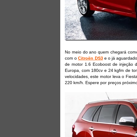
No meio do ano quem chegará como i
com o
Citroën DS3
e o já aguardad
de motor 1.6 Ecoboost de injeção d
Europa, com 180cv e 24 kgfm de to
velocidades, este motor leva o Fies
220 km/h. Espere por preços próximo