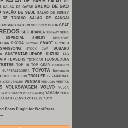
UE
SALÃO DE PARIS
SALÃO DE
SALÃO DE SÃO
IM
SALÃO DE QATAR
O
SALÃO DE SEUL
SALÃO DE SIDNEY
O DE TÓQUIO
SALÃO DE XANGAI
SEAT
SAMSUNG
SATURN
SCION
SCC
SCEO
REDOS
SEGURANÇA
SEGWAY
SEMA
E ESPECIAL
SHELBY
SHINERAY
SKODA
SMART
GHUAN
SPYKER
SKYCAR
SSANGYONG
SUBARU
STOCK CAR
SUSTENTABILIDADE
SUZUKI
TAC
WN
ATA
TEASERS
TECNOLOGIA
TECNICAR
TESTES
TOP 10
TOP GEAR
TOROIDION
TOYOTA
G SUPPERLEGGERA
Tramontana
TROLLER
TO
VAUXHALL
TRIDENT
TRION
TV
VENDAS
ELOZZI
VENCER
VENUCIA
VERITAS
OS
VOLKSWAGEN
VOLVO
VULCA
YAMAHA
URG
WIESMANN
WILLYS
Wuling
YEMA
ZAGATO
ZENVO
ZOTYE
O
ZX AUTO