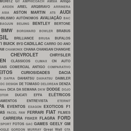
MORITZ GT
Antigo
AMPHICOACH
AMSIA
ARIEL
ARQBRAVO
A
ARDEN
ARRINERA
AUDI
ASTON MARTIN
O
ASIA
ATS
AVALIAÇÃO
BILISMO
AUTÔNOMOS
BAC
BENTLEY
BERTONE
BAOJUN
BEIJING
BMW
BRABUS
A
BORGWARD
BOWLER
SIL
BRILLIANCE
BUFALOS
BRUSA
TI
BUICK
CADILLAC
BYD
CARRO DO ANO
HAM
CHANA
CHANGAN
CHANGHE
CHAMONIX
CHEVROLET
ERY
CHRYSLER
ROEN
CLÁSSICOS
CN AUTO
CLIMAX
CIAIS
COMERCIAL ANTIGO
COMPARATIVO
CEITOS
CURIOSIDADES
DACIA
OO
DAHIATSU
DAIMLER
DAFRA
DAIHATSU
N
DE TOMASO
DENZA
DC DESIGN
DELOREAN
DODGE
DICA DA SEMANA
otors
DKW
DOJO
ELÉTRICOS
DUCATI
EFFA
MOTOR
ACAMENTOS
ENTREVISTA
ETERNIT
PA
EVENTOS
EXOTICOS
F1
EXAGON
FIAT
CAS
FERRARI
FILMES
FACEL
FAW
FORD
E CARREIRA
FLAGRA
FISKER
GAMES
GEELY
GM
FOTOS
ESPORT
GAC
Great Wall
OOGLE
GORDON MURRAY
GTA