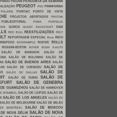
PERGUNTA DA SEMANA
PINIÃO
PAGANI
PEUGEOT
ALIZAÇÃO
PININFARINA
PGO
S
PONTIAC
PONTO DE VISTA
POLARIS
SCHE
PROJETOS ABORTADOS
PROTON
A
PUBLIEDITORIAL
PUMA
PURITALIA
QOROS
RAM
GHWA
QUANT
RACECRAFT
LLS
REESTILIZAÇÕES
RED BULL
RELY
ULT
REPORTAGEM ESPECIAL
RIICH
Reva
ROLLS
RINSPEED
ROEWE
RIVERSIMPLE
E
ROSSINI-BERTIN
ROVER
RUSH
S-AUTO
B
SALÃO DE BANGKOK
SALÃO DE
LONA
SALÃO DE BOLONHA
SALÃO DE
SALÃO DE BUENOS AIRES
LAS
SALÃO
SALÃO DE
SAN
SALÃO DE CHENGDU
SALÃO DE
AGO
SALÃO DE DALLAS
OIT
SALÃO DE
SALÃO DE DUBAI
NKFURT
SALÃO DE GENEBRA
 DE GUANGZHOU
SALÃO DE HANNOVER
SALÃO DE LEIPZIG
SALÃO DE
E ISTAMBUL
SALÃO DE LOS ANGELES
ES
SALÃO DE
SALÃO DE MELBOURNE
SALÃO DE MILÃO
SALÃO DE MOSCOU
 DE MONTREAL
SALÃO DE NOVA
 DE NOVA DÉLHI