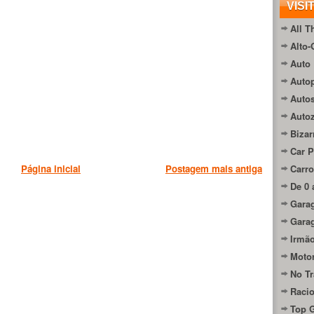
VISI
All T
Alto-
Auto 
Autop
Auto
Auto
Bizar
Car P
Carro
Página inicial
Postagem mais antiga
De 0 
Gara
Gara
Irmão
Moto
No Tr
Raci
Top 