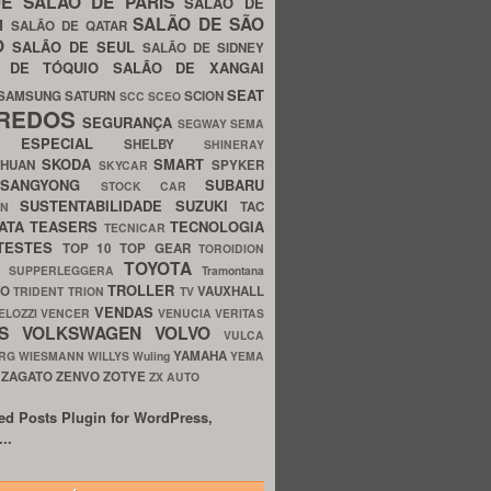
UE
SALÃO DE PARIS
SALÃO DE
SALÃO DE SÃO
IM
SALÃO DE QATAR
O
SALÃO DE SEUL
SALÃO DE SIDNEY
O DE TÓQUIO
SALÃO DE XANGAI
SEAT
SAMSUNG
SATURN
SCION
SCC
SCEO
REDOS
SEGURANÇA
SEGWAY
SEMA
E ESPECIAL
SHELBY
SHINERAY
SKODA
SMART
GHUAN
SPYKER
SKYCAR
SSANGYONG
SUBARU
STOCK CAR
SUSTENTABILIDADE
SUZUKI
TAC
WN
ATA
TEASERS
TECNOLOGIA
TECNICAR
TESTES
TOP 10
TOP GEAR
TOROIDION
TOYOTA
G SUPPERLEGGERA
Tramontana
TROLLER
TO
VAUXHALL
TRIDENT
TRION
TV
VENDAS
ELOZZI
VENCER
VENUCIA
VERITAS
OS
VOLKSWAGEN
VOLVO
VULCA
YAMAHA
URG
WIESMANN
WILLYS
Wuling
YEMA
ZAGATO
ZENVO
ZOTYE
O
ZX AUTO