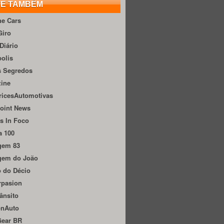
TE TAMBÉM
he Cars
Giro
Diário
olis
s Segredos
zine
ricesAutomotivas
oint News
s In Foco
a 100
gem 83
gem do João
 do Décio
rpasion
ânsito
onAuto
Gear BR