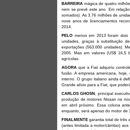
BARREIRA
mágica de quatro milhõe
nem se prevê este ano. Em relação
somados). As 3,76 milhões de unidad
nove anos de licenciamentos reco
2014.
PELO
menos em 2013 foram dois re
unidades, graças à substituição 
exportações (563.000 unidades). Me
2005. Mas em valores (US$ 16,5 b
agrícolas.
AGORA
que a Fiat adquiriu contro
fusão. A empresa americana, hoje, 
interno. O grupo italiano ainda é def
Grande alívio para a Fiat, que poder
CARLOS GHOSN
, principal execut
produção de motores Nissan na nov
em abril próximo. Essa coluna ant
enquanto, será apenas do motor de 1,6
FINALMENTE
garantia total de três
(antes limitada a motor/câmbio) aos