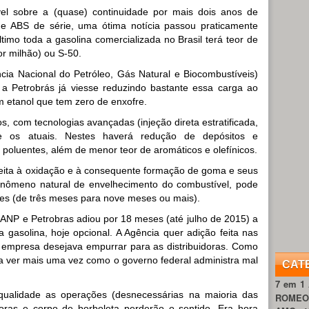
el sobre a (quase) continuidade por mais dois anos de
e ABS de série, uma ótima notícia passou praticamente
timo toda a gasolina comercializada no Brasil terá teor de
r milhão) ou S-50.
cia Nacional do Petróleo, Gás Natural e Biocombustíveis)
 Petrobrás já viesse reduzindo bastante essa carga ao
m etanol que tem zero de enxofre.
s, com tecnologias avançadas (injeção direta estratificada,
e os atuais. Nestes haverá redução de depósitos e
poluentes, além de menor teor de aromáticos e olefínicos.
jeita à oxidação e à consequente formação de goma e seus
fenômeno natural de envelhecimento do combustível, pode
zes (de três meses para nove meses ou mais).
 ANP e Petrobras adiou por 18 meses (até julho de 2015) a
a gasolina, hoje opcional. A Agência quer adição feita nas
 a empresa desejava empurrar para as distribuidoras. Como
a ver mais uma vez como o governo federal administra mal
CAT
7 em 1
qualidade as operações (desnecessárias na maioria das
ROME
toras e corpo de borboleta perderão o sentido. Era hora