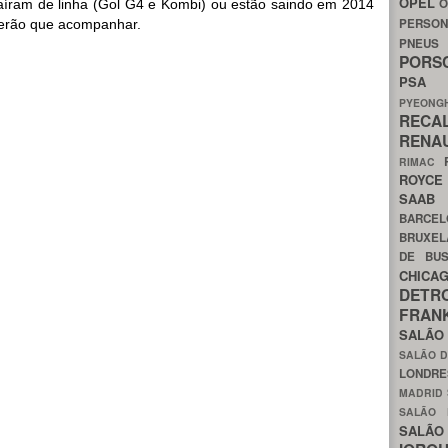
OPEL
O
saíram de linha (Gol G4 e Kombi) ou estão saindo em 2014
PERSON
 terão que acompanhar.
PNEU
POR
PS
PYEON
RECA
RENA
RIMAC
ROYC
SAA
BARCE
BRUXE
DE BU
CHIC
DETR
FRA
SALÃO
SALÃO D
LONDR
MADRID
SALÃO
SALÃO