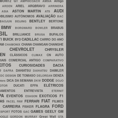
MORITZ GT
Antigo
AMPHICOACH
AMSIA
ARIEL
ARQBRAVO
A
ARDEN
ARRINERA
AUDI
ASTON MARTIN
O
ASIA
ATS
AVALIAÇÃO
BILISMO
AUTÔNOMOS
BAC
BENTLEY
BERTONE
BAOJUN
BEIJING
BMW
BRABUS
A
BORGWARD
BOWLER
SIL
BRILLIANCE
BUFALOS
BRUSA
TI
BUICK
CADILLAC
BYD
CARRO DO ANO
HAM
CHANA
CHANGAN
CHANGHE
CHAMONIX
CHEVROLET
ERY
CHRYSLER
ROEN
CLÁSSICOS
CN AUTO
CLIMAX
CIAIS
COMERCIAL ANTIGO
COMPARATIVO
CEITOS
CURIOSIDADES
DACIA
OO
DAHIATSU
DAIMLER
DAFRA
DAIHATSU
N
DE TOMASO
DENZA
DC DESIGN
DELOREAN
DODGE
DICA DA SEMANA
otors
DKW
DOJO
ELÉTRICOS
DUCATI
EFFA
MOTOR
ACAMENTOS
ENTREVISTA
ETERNIT
PA
EVENTOS
EXOTICOS
F1
EXAGON
FIAT
CAS
FERRARI
FILMES
FACEL
FAW
FORD
E CARREIRA
FLAGRA
FISKER
GAMES
GEELY
GM
FOTOS
ESPORT
GAC
Great Wall
OOGLE
GORDON MURRAY
GTA