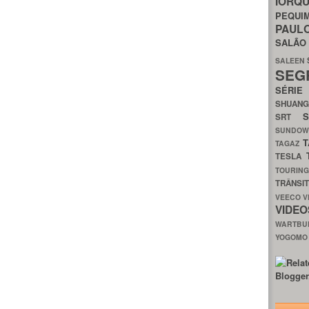
IORQ
PEQU
PAUL
SALÃ
SALEEN
SEG
SÉRI
SHUAN
SRT
SUNDO
T
TAGAZ
TESLA
TOURIN
TRÂNSI
VEECO
V
VIDE
WARTB
YOGOM