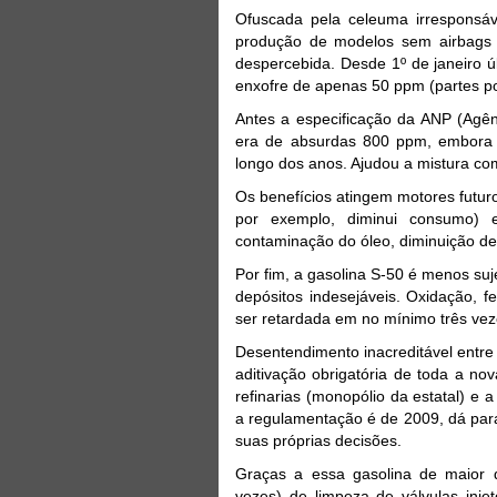
Ofuscada pela celeuma irresponsáv
produção de modelos sem airbags 
despercebida. Desde 1º de janeiro úl
enxofre de apenas 50 ppm (partes po
Antes a especificação da ANP (Agên
era de absurdas 800 ppm, embora a
longo dos anos. Ajudou a mistura co
Os benefícios atingem motores futuro
por exemplo, diminui consumo) 
contaminação do óleo, diminuição de 
Por fim, a gasolina S-50 é menos su
depósitos indesejáveis. Oxidação, 
ser retardada em no mínimo três ve
Desentendimento inacreditável entre
aditivação obrigatória de toda a nov
refinarias (monopólio da estatal) e
a regulamentação é de 2009, dá par
suas próprias decisões.
Graças a essa gasolina de maior 
vezes) de limpeza de válvulas inje