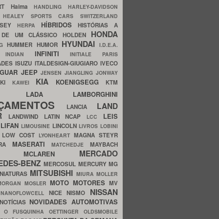
ERT
Haima
HANDLING
HARLEY-DAVIDSON
I
HEALEY SPORTS CARS SWITZERLAND
HÍBRIDOS
SSEY
HISTÓRIAS A
HERPA
HONDA
 DE UM CLÁSSICO
HOLDEN
HYUNDAI
HUMMER
HUMOR
NG
I.D.E.A.
INFINITI
IA
INDIAN
INITIALE PARIS
ADES
ISUZU
ITALDESIGN-GIUGIARO
IVECO
AGUAR
JEEP
JENSEN
JIANGLING
JONWAY
KIA
KOENIGSEGG
AKI
KTM
KAWEI
LADA
LAMBORGHINI
MHO
NÇAMENTOS
LAND
LANCIA
ER
LEIS
LANDWIND
LATIN NCAP
LCC
S
LIFAN
LINCOLN
LIMOUSINE
LIVROS
LOBINI
S
LOW COST
MAGNA STEYR
LYONHEART
MASERATI
DRA
MAYBACH
MATCHEDJE
MERCADO
ZDA
MCLAREN
EDES-BENZ
MERCOSUL
MERCURY
MG
MITSUBISHI
INIATURAS
MIURA
MOLLER
MOTO
MOTORES
MV
MORGAN
MOSLER
NISSAN
a
NICE
NISMO
NANOFLOWCELL
NOVIDADES AUTOMOTIVAS
NOTÍCIAS
C
O FUSQUINHA
OETTINGER
OLDSMOBILE