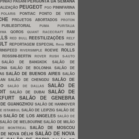
PERGUNTA DA SEMANA
PINIÃO
PAGANI
PEUGEOT
ALIZAÇÃO
PININFARINA
PGO
S
PONTIAC
PONTO DE VISTA
POLARIS
SCHE
PROJETOS ABORTADOS
PROTON
A
PUBLIEDITORIAL
PUMA
PURITALIA
QOROS
RAM
GHWA
QUANT
RACECRAFT
LLS
REESTILIZAÇÕES
RED BULL
RELY
ULT
REPORTAGEM ESPECIAL
RIICH
Reva
ROLLS
RINSPEED
ROEWE
RIVERSIMPLE
E
ROSSINI-BERTIN
ROVER
RUSH
S-AUTO
B
SALÃO DE BANGKOK
SALÃO DE
LONA
SALÃO DE BOLONHA
SALÃO DE
SALÃO DE BUENOS AIRES
LAS
SALÃO
SALÃO DE
SAN
SALÃO DE CHENGDU
SALÃO DE
AGO
SALÃO DE DALLAS
OIT
SALÃO DE
SALÃO DE DUBAI
NKFURT
SALÃO DE GENEBRA
 DE GUANGZHOU
SALÃO DE HANNOVER
SALÃO DE LEIPZIG
SALÃO DE
E ISTAMBUL
SALÃO DE LOS ANGELES
ES
SALÃO DE
SALÃO DE MELBOURNE
SALÃO DE MILÃO
SALÃO DE MOSCOU
 DE MONTREAL
SALÃO DE NOVA
 DE NOVA DÉLHI