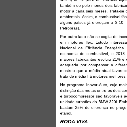
também de pelo menos dois fabrican
motor a cada seis meses. Trata-se d
ambientais. Assim, o combustível fó
alguns países já ofereçam a S-10 –
Petrobras).
Por outro lado não se cogita de ince
em motores flex. Estudo interessa
Nacional de Eficiência Energétic
economia de combustível, e 2013
maiores fabricantes evoluiu 21% 
adequada por compensar a diferen
mostrou que a média atual favorec
trata de média há motores melhores e
No programa Inovar-Auto, cujo ma
distinção das metas entre os dois co
e turbocompressor são favoráveis a
unidade turboflex do BMW 320i. Emb
bastam 25% de diferença no preço
etanol.
RODA VIVA