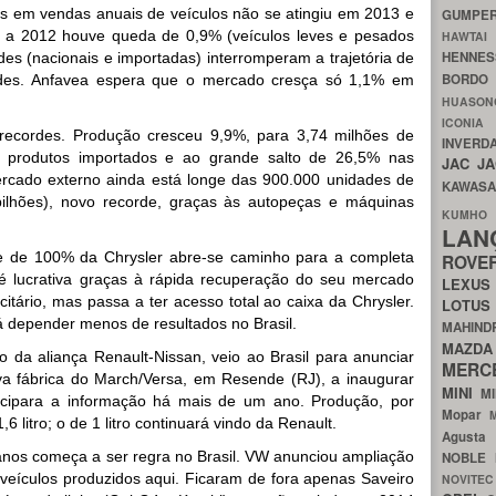
s em vendas anuais de veículos não se atingiu em 2013 e
GUMP
 a 2012 houve queda de 0,9% (veículos leves e pesados
HAWTA
HENNE
es (nacionais e importadas) interromperam a trajetória de
BORDO
rdes. Anfavea espera que o mercado cresça só 1,1% em
HUASO
ICON
cordes. Produção cresceu 9,9%, para 3,74 milhões de
INVERD
de produtos importados e ao grande salto de 26,5% nas
JAC
J
rcado externo ainda está longe das 900.000 unidades de
KAWAS
ilhões), novo recorde, graças às autopeças e máquinas
KU
LA
le de 100% da Chrysler abre-se caminho para a completa
ROV
é lucrativa graças à rápida recuperação do seu mercado
LEXU
icitário, mas passa a ter acesso total ao caixa da Chrysler.
LOTU
á depender menos de resultados no Brasil.
MAHIN
MA
ivo da aliança Renault-Nissan, veio ao Brasil para anunciar
MERC
a fábrica do March/Versa, em Resende (RJ), a inaugurar
MINI
M
ecipara a informação há mais de um ano. Produção, por
Mopar
 litro; o de 1 litro continuará vindo da Renault.
Agust
 anos começa a ser regra no Brasil. VW anunciou ampliação
NOBLE
 veículos produzidos aqui. Ficaram de fora apenas Saveiro
NOVITE