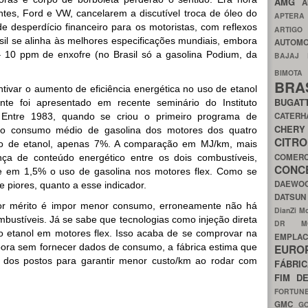
AMG
A
tes, Ford e VW, cancelarem a discutível troca de óleo do
APTER
e desperdício financeiro para os motoristas, com reflexos
ARTIG
ssil se alinha às melhores especificações mundiais, embora
AUTOMO
 10 ppm de enxofre (no Brasil só a gasolina Podium, da
BAJAJ
BIMOT
BRA
ntivar o aumento de eficiência energética no uso de etanol
BUGAT
nte foi apresentado em recente seminário do Instituto
CATER
a. Entre 1983, quando se criou o primeiro programa de
CH
 o consumo médio de gasolina dos motores dos quatro
CIT
e o de etanol, apenas 7%. A comparação em MJ/km, mais
COMER
ça de conteúdo energético entre os dois combustíveis,
CON
e em 1,5% o uso de gasolina nos motores flex. Como se
DAEW
 piores, quanto a esse indicador.
DATSU
ior mérito é impor menor consumo, erroneamente não há
DianZi M
mbustíveis. Já se sabe que tecnologias como injeção direta
DR 
o etanol em motores flex. Isso acaba de se comprovar na
EMPL
ora sem fornecer dados de consumo, a fábrica estima que
EURO
 dos postos para garantir menor custo/km ao rodar com
FÁBRI
FIM D
FORTUN
GMC
G