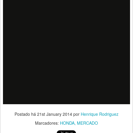
Postado há
21st January 2014
por
Henrique Rodriguez
Marcadores:
HONDA
MERCADO