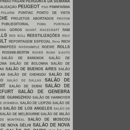
PERGUNTA DA SEMANA
PINIÃO
PAGANI
PEUGEOT
ALIZAÇÃO
PININFARINA
PGO
S
PONTIAC
PONTO DE VISTA
POLARIS
SCHE
PROJETOS ABORTADOS
PROTON
A
PUBLIEDITORIAL
PUMA
PURITALIA
QOROS
RAM
GHWA
QUANT
RACECRAFT
LLS
REESTILIZAÇÕES
RED BULL
RELY
ULT
REPORTAGEM ESPECIAL
RIICH
Reva
ROLLS
RINSPEED
ROEWE
RIVERSIMPLE
E
ROSSINI-BERTIN
ROVER
RUSH
S-AUTO
B
SALÃO DE BANGKOK
SALÃO DE
LONA
SALÃO DE BOLONHA
SALÃO DE
SALÃO DE BUENOS AIRES
LAS
SALÃO
SALÃO DE
SAN
SALÃO DE CHENGDU
SALÃO DE
AGO
SALÃO DE DALLAS
OIT
SALÃO DE
SALÃO DE DUBAI
NKFURT
SALÃO DE GENEBRA
 DE GUANGZHOU
SALÃO DE HANNOVER
SALÃO DE LEIPZIG
SALÃO DE
E ISTAMBUL
SALÃO DE LOS ANGELES
ES
SALÃO DE
SALÃO DE MELBOURNE
SALÃO DE MILÃO
SALÃO DE MOSCOU
 DE MONTREAL
SALÃO DE NOVA
 DE NOVA DÉLHI