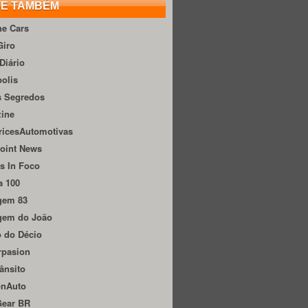
TE TAMBÉM
he Cars
Giro
Diário
olis
s Segredos
zine
ricesAutomotivas
oint News
s In Foco
a 100
gem 83
gem do João
 do Décio
rpasion
ânsito
onAuto
Gear BR