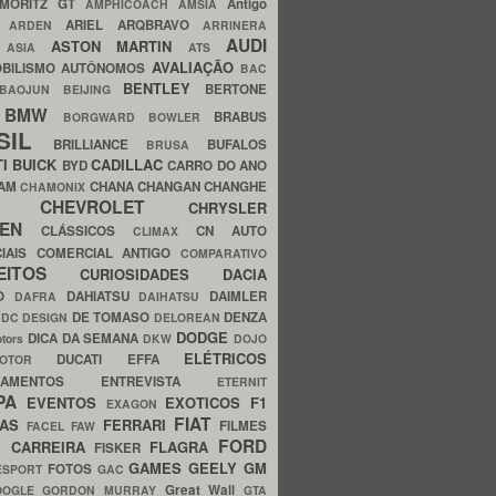
MORITZ GT
Antigo
AMPHICOACH
AMSIA
ARIEL
ARQBRAVO
A
ARDEN
ARRINERA
AUDI
ASTON MARTIN
O
ASIA
ATS
AVALIAÇÃO
BILISMO
AUTÔNOMOS
BAC
BENTLEY
BERTONE
BAOJUN
BEIJING
BMW
BRABUS
A
BORGWARD
BOWLER
SIL
BRILLIANCE
BUFALOS
BRUSA
TI
BUICK
CADILLAC
BYD
CARRO DO ANO
HAM
CHANA
CHANGAN
CHANGHE
CHAMONIX
CHEVROLET
ERY
CHRYSLER
ROEN
CLÁSSICOS
CN AUTO
CLIMAX
CIAIS
COMERCIAL ANTIGO
COMPARATIVO
CEITOS
CURIOSIDADES
DACIA
OO
DAHIATSU
DAIMLER
DAFRA
DAIHATSU
N
DE TOMASO
DENZA
DC DESIGN
DELOREAN
DODGE
DICA DA SEMANA
otors
DKW
DOJO
ELÉTRICOS
DUCATI
EFFA
MOTOR
ACAMENTOS
ENTREVISTA
ETERNIT
PA
EVENTOS
EXOTICOS
F1
EXAGON
FIAT
CAS
FERRARI
FILMES
FACEL
FAW
FORD
E CARREIRA
FLAGRA
FISKER
GAMES
GEELY
GM
FOTOS
ESPORT
GAC
Great Wall
OOGLE
GORDON MURRAY
GTA