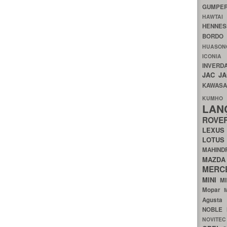
GUMP
HAWTA
HENNE
BORDO
HUASO
ICON
INVERD
JAC
J
KAWAS
KU
LA
ROV
LEXU
LOTU
MAHIN
MA
MERC
MINI
M
Mopar
Agust
NOBLE
NOVITE