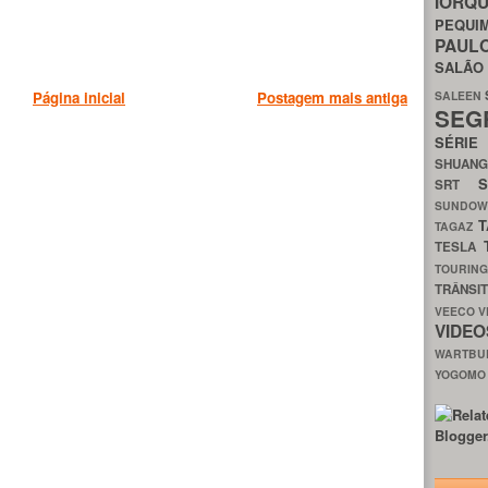
IORQ
PEQU
PAUL
SALÃ
SALEEN
Página inicial
Postagem mais antiga
SEG
SÉRI
SHUAN
SRT
SUNDO
T
TAGAZ
TESLA
TOURIN
TRÂNSI
VEECO
V
VIDE
WARTB
YOGOM