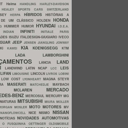
ERT
Haima
HANDLING
HARLEY-DAVIDSON
I
HEALEY SPORTS CARS SWITZERLAND
HÍBRIDOS
SSEY
HISTÓRIAS A
HERPA
HONDA
 DE UM CLÁSSICO
HOLDEN
HYUNDAI
HUMMER
HUMOR
NG
I.D.E.A.
INFINITI
IA
INDIAN
INITIALE PARIS
ADES
ISUZU
ITALDESIGN-GIUGIARO
IVECO
AGUAR
JEEP
JENSEN
JIANGLING
JONWAY
KIA
KOENIGSEGG
AKI
KTM
KAWEI
LADA
LAMBORGHINI
MHO
NÇAMENTOS
LAND
LANCIA
ER
LEIS
LANDWIND
LATIN NCAP
LCC
S
LIFAN
LINCOLN
LIMOUSINE
LIVROS
LOBINI
S
LOW COST
MAGNA STEYR
LYONHEART
MASERATI
DRA
MAYBACH
MATCHEDJE
MERCADO
ZDA
MCLAREN
EDES-BENZ
MERCOSUL
MERCURY
MG
MITSUBISHI
INIATURAS
MIURA
MOLLER
MOTO
MOTORES
MV
MORGAN
MOSLER
NISSAN
a
NICE
NISMO
NANOFLOWCELL
NOVIDADES AUTOMOTIVAS
NOTÍCIAS
C
O FUSQUINHA
OETTINGER
OLDSMOBILE