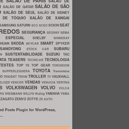
UE
SALÃO DE PARIS
SALÃO DE
SALÃO DE SÃO
IM
SALÃO DE QATAR
O
SALÃO DE SEUL
SALÃO DE SIDNEY
O DE TÓQUIO
SALÃO DE XANGAI
SEAT
SAMSUNG
SATURN
SCION
SCC
SCEO
REDOS
SEGURANÇA
SEGWAY
SEMA
E ESPECIAL
SHELBY
SHINERAY
SKODA
SMART
GHUAN
SPYKER
SKYCAR
SSANGYONG
SUBARU
STOCK CAR
SUSTENTABILIDADE
SUZUKI
TAC
WN
ATA
TEASERS
TECNOLOGIA
TECNICAR
TESTES
TOP 10
TOP GEAR
TOROIDION
TOYOTA
G SUPPERLEGGERA
Tramontana
TROLLER
TO
VAUXHALL
TRIDENT
TRION
TV
VENDAS
ELOZZI
VENCER
VENUCIA
VERITAS
OS
VOLKSWAGEN
VOLVO
VULCA
YAMAHA
URG
WIESMANN
WILLYS
Wuling
YEMA
ZAGATO
ZENVO
ZOTYE
O
ZX AUTO