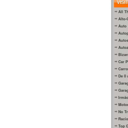
VISI
All T
Alto-
Auto 
Autop
Auto
Auto
Bizar
Car P
Carro
De 0 
Gara
Gara
Irmão
Moto
No Tr
Raci
Top 