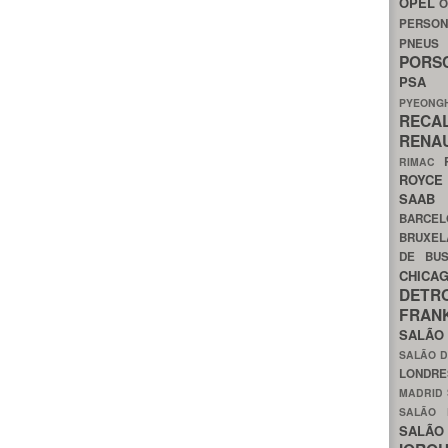
OPEL
O
PERSON
PNEU
POR
PS
PYEON
RECA
RENA
RIMAC
ROYC
SAA
BARCE
BRUXE
DE BU
CHIC
DETR
FRA
SALÃO
SALÃO D
LONDR
MADRID
SALÃO
SALÃO