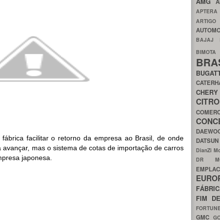
AMG
A
APTER
ARTIG
AUTOMO
BAJAJ
BIMOT
BRA
BUGAT
CATER
CH
CIT
COMER
CON
DAEW
 fábrica facilitar o retorno da empresa ao Brasil, de onde
DATSU
 avançar, mas o sistema de cotas de importação de carros
DianZi M
mpresa japonesa.
DR 
EMPL
EURO
FÁBRI
FIM D
FORTUN
GMC
G